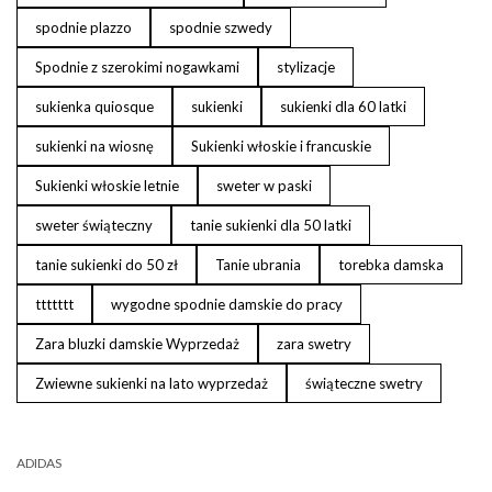
spodnie plazzo
spodnie szwedy
Spodnie z szerokimi nogawkami
stylizacje
sukienka quiosque
sukienki
sukienki dla 60 latki
sukienki na wiosnę
Sukienki włoskie i francuskie
Sukienki włoskie letnie
sweter w paski
sweter świąteczny
tanie sukienki dla 50 latki
tanie sukienki do 50 zł
Tanie ubrania
torebka damska
ttttttt
wygodne spodnie damskie do pracy
Zara bluzki damskie Wyprzedaż
zara swetry
Zwiewne sukienki na lato wyprzedaż
świąteczne swetry
ADIDAS