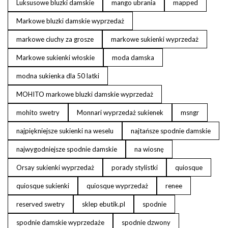
Luksusowe bluzki damskie
mango ubrania
mapped
Markowe bluzki damskie wyprzedaż
markowe ciuchy za grosze
markowe sukienki wyprzedaż
Markowe sukienki włoskie
moda damska
modna sukienka dla 50 latki
MOHITO markowe bluzki damskie wyprzedaż
mohito swetry
Monnari wyprzedaż sukienek
msngr
najpiękniejsze sukienki na weselu
najtańsze spodnie damskie
najwygodniejsze spodnie damskie
na wiosnę
Orsay sukienki wyprzedaż
porady stylistki
quiosque
quiosque sukienki
quiosque wyprzedaż
renee
reserved swetry
sklep ebutik.pl
spodnie
spodnie damskie wyprzedaże
spodnie dzwony