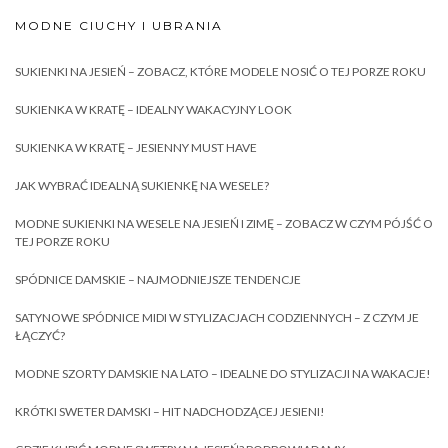
MODNE CIUCHY I UBRANIA
SUKIENKI NA JESIEŃ – ZOBACZ, KTÓRE MODELE NOSIĆ O TEJ PORZE ROKU
SUKIENKA W KRATĘ – IDEALNY WAKACYJNY LOOK
SUKIENKA W KRATĘ – JESIENNY MUST HAVE
JAK WYBRAĆ IDEALNĄ SUKIENKĘ NA WESELE?
MODNE SUKIENKI NA WESELE NA JESIEŃ I ZIMĘ – ZOBACZ W CZYM PÓJŚĆ O
TEJ PORZE ROKU
SPÓDNICE DAMSKIE – NAJMODNIEJSZE TENDENCJE
SATYNOWE SPÓDNICE MIDI W STYLIZACJACH CODZIENNYCH – Z CZYM JE
ŁĄCZYĆ?
MODNE SZORTY DAMSKIE NA LATO – IDEALNE DO STYLIZACJI NA WAKACJE!
KRÓTKI SWETER DAMSKI – HIT NADCHODZĄCEJ JESIENI!