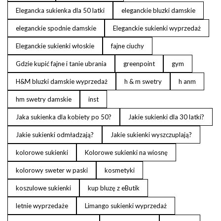
Elegancka sukienka dla 50 latki
eleganckie bluzki damskie
eleganckie spodnie damskie
Eleganckie sukienki wyprzedaż
Eleganckie sukienki włoskie
fajne ciuchy
Gdzie kupić fajne i tanie ubrania
greenpoint
gym
H&M bluzki damskie wyprzedaż
h & m swetry
h anm
hm swetry damskie
inst
Jaka sukienka dla kobiety po 50?
Jakie sukienki dla 30 latki?
Jakie sukienki odmładzają?
Jakie sukienki wyszczuplają?
kolorowe sukienki
Kolorowe sukienki na wiosnę
kolorowy sweter w paski
kosmetyki
koszulowe sukienki
kup bluzę z eButik
letnie wyprzedaże
Limango sukienki wyprzedaż