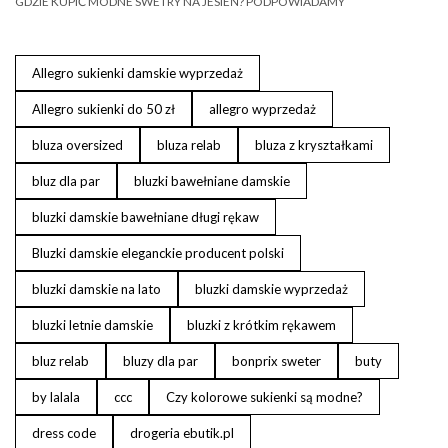
GDZIE KUPIĆ MODNE SWETRY NA JESIEŃ? PODPOWIADAMY
Allegro sukienki damskie wyprzedaż
Allegro sukienki do 50 zł
allegro wyprzedaż
bluza oversized
bluza relab
bluza z kryształkami
bluz dla par
bluzki bawełniane damskie
bluzki damskie bawełniane długi rękaw
Bluzki damskie eleganckie producent polski
bluzki damskie na lato
bluzki damskie wyprzedaż
bluzki letnie damskie
bluzki z krótkim rękawem
bluz relab
bluzy dla par
bonprix sweter
buty
by lalala
ccc
Czy kolorowe sukienki są modne?
dress code
drogeria ebutik.pl