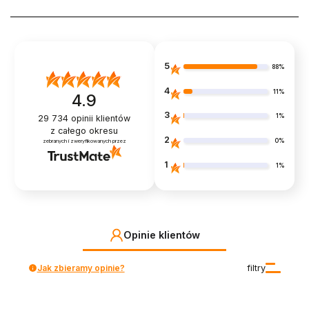
5
88%
4
11%
4.9
3
1%
29 734
opinii klientów
z całego okresu
2
0%
zebranych i zweryfikowanych przez
1
1%
Opinie klientów
Jak zbieramy opinie?
filtry