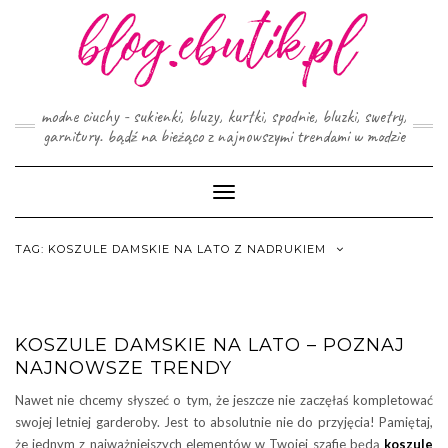
Skip
to
content
modne ciuchy - sukienki, bluzy, kurtki, spodnie, bluzki, swetry,
garnitury. bądź na bieżąco z najnowszymi trendami w modzie
Toggle
Navigation
TAG:
KOSZULE DAMSKIE NA LATO Z NADRUKIEM
KOSZULE DAMSKIE NA LATO – POZNAJ
NAJNOWSZE TRENDY
Nawet nie chcemy słyszeć o tym, że jeszcze nie zaczęłaś kompletować
swojej letniej garderoby. Jest to absolutnie nie do przyjęcia! Pamiętaj,
że jednym z najważniejszych elementów w Twojej szafie będą
koszule