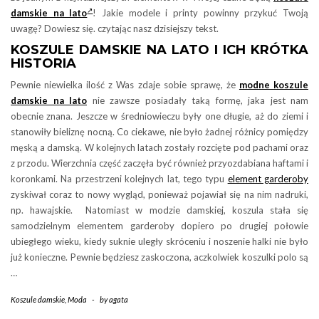
damskie na lato
! Jakie modele i printy powinny przykuć Twoją
uwagę? Dowiesz się. czytając nasz dzisiejszy tekst.
KOSZULE DAMSKIE NA LATO I ICH KRÓTKA
HISTORIA
Pewnie niewielka ilość z Was zdaje sobie sprawę, że
modne koszule
damskie na lato
nie zawsze posiadały taką formę, jaka jest nam
obecnie znana. Jeszcze w średniowieczu były one długie, aż do ziemi i
stanowiły bieliznę nocną. Co ciekawe, nie było żadnej różnicy pomiędzy
męską a damską. W kolejnych latach zostały rozcięte pod pachami oraz
z przodu. Wierzchnia część zaczęła być również przyozdabiana haftami i
koronkami. Na przestrzeni kolejnych lat, tego typu
element garderoby
zyskiwał coraz to nowy wygląd, ponieważ pojawiał się na nim nadruki,
np. hawajskie. Natomiast w modzie damskiej, koszula stała się
samodzielnym elementem garderoby dopiero po drugiej połowie
ubiegłego wieku, kiedy suknie uległy skróceniu i noszenie halki nie było
już konieczne. Pewnie będziesz zaskoczona, aczkolwiek koszulki polo są
…
Koszule damskie
,
Moda
-
by
agata