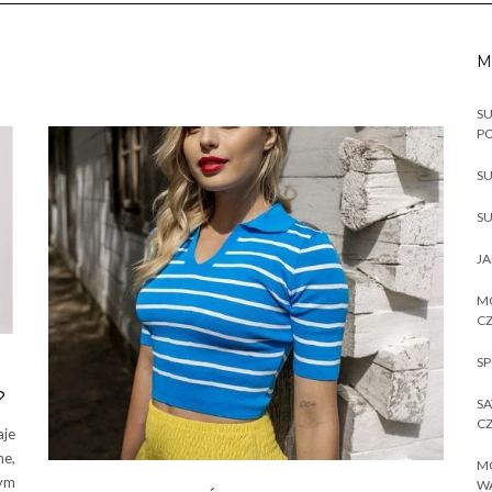
M
SU
P
SU
SU
JA
MO
CZ
SP
?
SA
CZ
aje
ne,
MO
nym
W