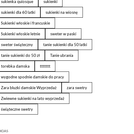
sukienka quiosque
sukienki
sukienki dla 60 latki
sukienki na wiosnę
Sukienki włoskie i francuskie
Sukienki włoskie letnie
sweter w paski
sweter świąteczny
tanie sukienki dla 50 latki
tanie sukienki do 50 zł
Tanie ubrania
torebka damska
ttttttt
wygodne spodnie damskie do pracy
Zara bluzki damskie Wyprzedaż
zara swetry
Zwiewne sukienki na lato wyprzedaż
świąteczne swetry
IDAS