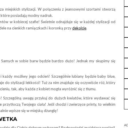
aza miejskich stylizacji. W połączeniu z jeansowymi szortami stworzą
, które posiadają modny nadruk.
tów w kobiecej szafie! Świetnie odnajduje się w każdej stylizacji od
dele na cienkich ramiączkach i koronką przy
dekolcie
.
e? Samych w sobie barw będzie bardzo dużo! Jednak my skupimy się
 i każdy możliwy jego odcień! Szczególnie lubiany będzie baby blue,
do stylizacji lekkości! Tuż za nim znajduje się oczywiście róż, który
niu, tak, aby każda z kobiet mogła wyróżnić się z tłumu.
ęco! Szczególną uwagę przykuj do dużych kwiatów, które wydawać się
przytłoczą Twojego ciała! Jeśli chodzi i zwierzęce printy, to wielkim
ealnie wpisze się w miejską dżunglę!
LWETKA
AD
ędzie dla Ciebie dobrym wyborem? Podpowiedzi znajdziesz poniżej!