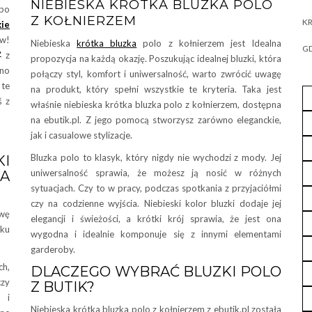
NIEBIESKA KRÓTKA BLUZKA POLO
po
Z KOŁNIERZEM
KR
kie
ów!
Niebieska
krótka bluzka
polo z kołnierzem jest Idealna
GD
z
propozycja na każdą okazję. Poszukując idealnej bluzki, która
no
połączy styl, komfort i uniwersalność, warto zwrócić uwagę
 te
na produkt, który spełni wszystkie te kryteria. Taka jest
ś z
właśnie niebieska krótka bluzka polo z kołnierzem, dostępna
na ebutik.pl. Z jego pomocą stworzysz zarówno eleganckie,
jak i casualowe stylizacje.
Bluzka polo to klasyk, który nigdy nie wychodzi z mody. Jej
I
uniwersalność sprawia, że możesz ją nosić w różnych
A
sytuacjach. Czy to w pracy, podczas spotkania z przyjaciółmi
czy na codzienne wyjścia. Niebieski kolor bluzki dodaje jej
wę
elegancji i świeżości, a krótki krój sprawia, że jest ona
ku
wygodna i idealnie komponuje się z innymi elementami
garderoby.
h,
DLACZEGO WYBRAĆ BLUZKI POLO
czy
Z BUTIK?
ę i
Niebieska krótka bluzka polo z kołnierzem z ebutik.pl została