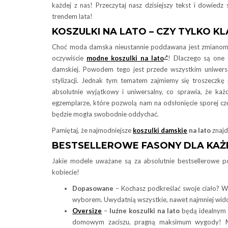
każdej z nas! Przeczytaj nasz dzisiejszy tekst i dowiedz 
trendem lata!
KOSZULKI NA LATO – CZY TYLKO K
Choć moda damska nieustannie poddawana jest zmianom, t
oczywiście
modne koszulki na lato
! Dlaczego są one
damskiej. Powodem tego jest przede wszystkim uniwersal
stylizacji. Jednak tym tematem zajmiemy się troszeczkę
absolutnie wyjątkowy i uniwersalny, co sprawia, że każ
egzemplarze, które pozwolą nam na odsłonięcie sporej częś
będzie mogła swobodnie oddychać.
Pamiętaj, że najmodniejsze
koszulki damskie
na lato
znajd
BESTSELLEROWE FASONY DLA KAŻ
Jakie modele uważane są za absolutnie bestsellerowe p
kobiecie!
Dopasowane
– Kochasz podkreślać swoje ciało? W
wyborem. Uwydatnią wszystkie, nawet najmniej wid
Oversize
–
luźne koszulki na lato
będą idealnym 
domowym zaciszu, pragną maksimum wygody! Mo