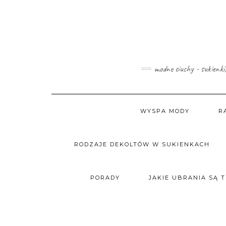
Skip
to
content
modne ciuchy - sukienki
WYSPA MODY
R
RODZAJE DEKOLTÓW W SUKIENKACH
PORADY
JAKIE UBRANIA SĄ 