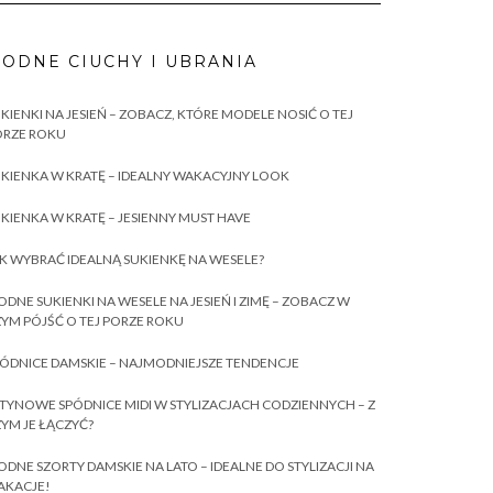
ODNE CIUCHY I UBRANIA
KIENKI NA JESIEŃ – ZOBACZ, KTÓRE MODELE NOSIĆ O TEJ
ORZE ROKU
KIENKA W KRATĘ – IDEALNY WAKACYJNY LOOK
KIENKA W KRATĘ – JESIENNY MUST HAVE
K WYBRAĆ IDEALNĄ SUKIENKĘ NA WESELE?
DNE SUKIENKI NA WESELE NA JESIEŃ I ZIMĘ – ZOBACZ W
YM PÓJŚĆ O TEJ PORZE ROKU
ÓDNICE DAMSKIE – NAJMODNIEJSZE TENDENCJE
TYNOWE SPÓDNICE MIDI W STYLIZACJACH CODZIENNYCH – Z
YM JE ŁĄCZYĆ?
DNE SZORTY DAMSKIE NA LATO – IDEALNE DO STYLIZACJI NA
AKACJE!