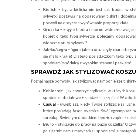
Kielich
– figura kielicha nie jest tak trudna w s
sylwetki postawią na dopasowany t-shirt i dopełn
pozwoli na optyczne wyrównanie proporcji ciała!
Gruszka
– krągłe biodra i mocno widoczne wcięcie 
kobiet o tego typu sylwetce, polecamy dopasowane
widoczne atuty sylwetki!
Jabłko/cegła
– figura jabłka oraz cegły charakteryz
się mało krągłe! Dlatego posiadaczkom tego typu sy
spodniami/spódnicą z wysokim stanem i paskiem!
SPRAWDŹ JAK STYLIZOWAĆ KOSZU
Poznaj nasze pomysły, jak stylizować najmodniejsze t-shirt
Kobiecość
– jak stworzyć stylizacje, w których kosz
spodnie materiałowe + sandałki na szpilce! W chłodni
Casual
– uwielbiasz, kiedy Twoje stylizacje są luź
które posiadają fason oversize. Swój egzemplarz
torebką! Świetnym dodatkiem będzie czapka z dasz
Biuro –
stylizacje do pracy na bazie koszulki? Oczy
go z garniturem z marynarką i spodniami, a następn