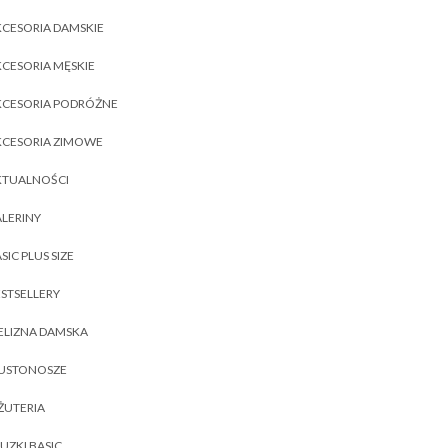
CESORIA DAMSKIE
CESORIA MĘSKIE
KCESORIA PODRÓŻNE
KCESORIA ZIMOWE
KTUALNOŚCI
LERINY
SIC PLUS SIZE
STSELLERY
ELIZNA DAMSKA
IUSTONOSZE
ŻUTERIA
UZKI BASIC