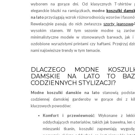
wyborem na gorące dni. Od klasycznych T-shirtów 
eleganckie bluzki na ramiączkach,
modne
koszulki dams
na lato
przyciągają wzrok różnorodnością wzorów i fason
Rewelacyjnie pasują do nich zwłaszcza
szorty jeansowe
wysokim stanem. W tym sezonie modne są zarów
minimalistyczne modele w stonowanych barwach, jak i
ozdobione wyrazistymi printami czy haftami. Przejrzyj dzi
nami najświeższe trendy w tym temacie.
DLACZEGO MODNE KOSZULK
DAMSKIE NA LATO TO BAZ
CODZIENNYCH STYLIZACJI?
Modne koszulki damskie na lato
stanowią podsta
codziennej damskiej garderoby w gorące dni z kil
kluczowych powodów:
Komfort i przewiewność
: Wykonane z lekkic
oddychających materiałów, takich jak bawełna, len 
mieszanki tkanin, koszulki zapewniają wygod