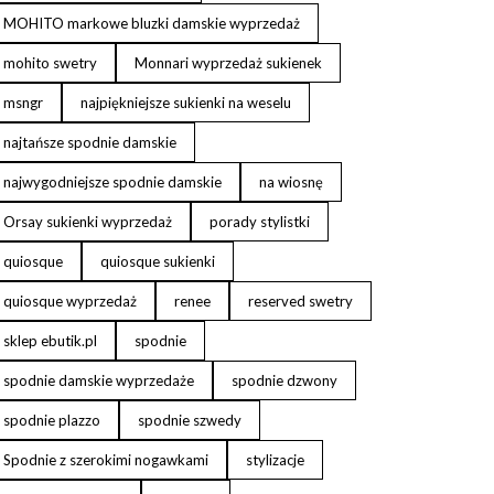
MOHITO markowe bluzki damskie wyprzedaż
mohito swetry
Monnari wyprzedaż sukienek
msngr
najpiękniejsze sukienki na weselu
najtańsze spodnie damskie
najwygodniejsze spodnie damskie
na wiosnę
Orsay sukienki wyprzedaż
porady stylistki
quiosque
quiosque sukienki
quiosque wyprzedaż
renee
reserved swetry
sklep ebutik.pl
spodnie
spodnie damskie wyprzedaże
spodnie dzwony
spodnie plazzo
spodnie szwedy
Spodnie z szerokimi nogawkami
stylizacje