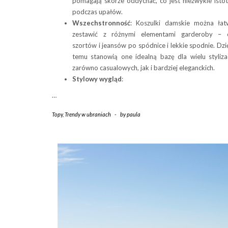
pomagają skórze oddychać, co jest niezwykle isto
podczas upałów.
Wszechstronność
: Koszulki damskie można ła
zestawić z różnymi elementami garderoby – 
szortów i jeansów po spódnice i lekkie spodnie. Dzi
temu stanowią one idealną bazę dla wielu stylizac
zarówno casualowych, jak i bardziej eleganckich.
Stylowy wygląd
:
…
Topy
,
Trendy w ubraniach
-
by
paula