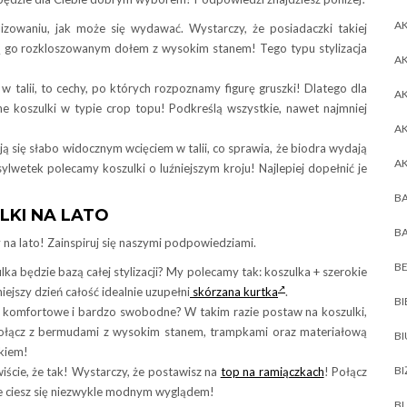
AK
tylizowaniu, jak może się wydawać. Wystarczy, że posiadaczki takiej
ią go rozkloszowanym dołem z wysokim stanem! Tego typu stylizacja
AK
w talii, to cechy, po których rozpoznamy figurę gruszki! Dlatego dla
A
 koszulki w typie crop topu! Podkreślą wszystkie, nawet najmniej
A
ują się słabo widocznym wcięciem w talii, co sprawia, że biodra wydają
A
lwetek polecamy koszulki o luźniejszym kroju! Najlepiej dopełnić je
BA
LKI NA LATO
BA
y na lato! Zainspiruj się naszymi podpowiedziami.
BE
ulka będzie bazą całej stylizacji? My polecamy tak: koszulka + szerokie
ejszy dzień całość idealnie uzupełni
skórzana kurtka
.
BI
ne, komfortowe i bardzo swobodne? W takim razie postaw na koszulki,
 połącz z bermudami z wysokim stanem, trampkami oraz materiałową
B
kiem!
BI
wiście, że tak! Wystarczy, że postawisz na
top na ramiączkach
! Połącz
ie ciesz się niezwykle modnym wyglądem!
BL