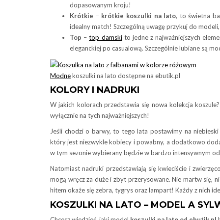
dopasowanym kroju!
Krótkie
–
krótkie koszulki na lato
, to świetna b
idealny match! Szczególną uwagę przykuj do modeli
Top
–
top damski
to jedne z najważniejszych elemen
eleganckiej po casualową. Szczególnie lubiane są mo
Modne
koszulki na lato dostępne na ebutik.pl
KOLORY I NADRUKI
W jakich kolorach przedstawia się nowa kolekcja koszul
wyłącznie na tych najważniejszych!
Jeśli chodzi o barwy, to tego lata postawimy na niebieski
który jest niezwykle kobiecy i powabny, a dodatkowo dodaje 
w tym sezonie wybierany będzie w bardzo intensywnym odcie
Natomiast nadruki przedstawiają się kwieciście i zwierz
mogą wręcz za duże i zbyt przerysowane. Nie martw się, nie 
hitem okaże się zebra, tygrys oraz lampart! Każdy z nich id
KOSZULKI NA LATO – MODEL A SY
Chcesz wiedzieć, jaki model
koszulki na lato od ebutik.pl
b