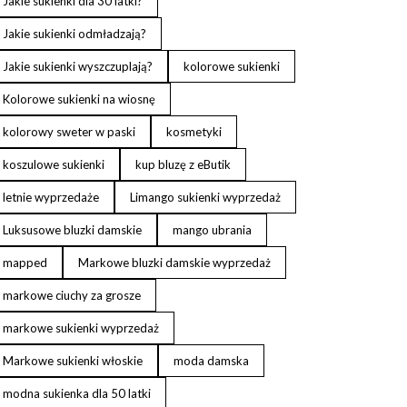
Jakie sukienki dla 30 latki?
Jakie sukienki odmładzają?
Jakie sukienki wyszczuplają?
kolorowe sukienki
Kolorowe sukienki na wiosnę
kolorowy sweter w paski
kosmetyki
koszulowe sukienki
kup bluzę z eButik
letnie wyprzedaże
Limango sukienki wyprzedaż
Luksusowe bluzki damskie
mango ubrania
mapped
Markowe bluzki damskie wyprzedaż
markowe ciuchy za grosze
markowe sukienki wyprzedaż
Markowe sukienki włoskie
moda damska
modna sukienka dla 50 latki