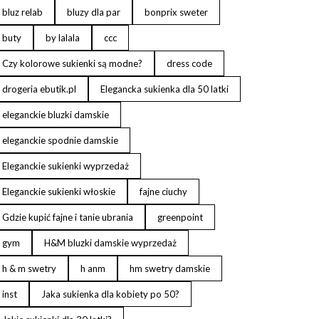
bluz relab
bluzy dla par
bonprix sweter
buty
by lalala
ccc
Czy kolorowe sukienki są modne?
dress code
drogeria ebutik.pl
Elegancka sukienka dla 50 latki
eleganckie bluzki damskie
eleganckie spodnie damskie
Eleganckie sukienki wyprzedaż
Eleganckie sukienki włoskie
fajne ciuchy
Gdzie kupić fajne i tanie ubrania
greenpoint
gym
H&M bluzki damskie wyprzedaż
h & m swetry
h anm
hm swetry damskie
inst
Jaka sukienka dla kobiety po 50?