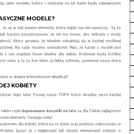
się, jakie modele, kolory i stylizacje na ich bazie będą największym
LASYCZNE MODELE?
o są w niej pewne elementy, które nigdy nas nie opuszczą . Są to
 tak bardzo ponadczasowe, że nie ma mowy, aby zniknęły z mody
ność. Która sprawia, że idealnie odnajdują się w każdej możliwej
 później. Na razie musimy uświadomić Was, że każdy z modeli jest
da z nas znajdzie fason idealny dla siebie. Królować będą krótkie
ci ciała, a co za tym idzie, za lekką ochłodę, ponieważ nasza skóra
ziesz w sklepie internetowym ebutik.pl!
DEJ KOBIETY
odczas tego lata? Poznaj nasze TOP4, które skradną serce każdej
 takim razie
dopasowane koszulki na lato
są dla Ciebie najlepszym
oczne elementy Twojego ciała!
wyborem dla kobiet, które na co dzień oraz podczas odpoczynku w
żemy łączyć je z legginsami lub innymi elementami odzieży o