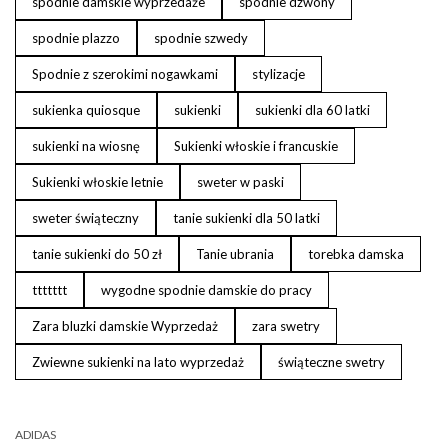
spodnie damskie wyprzedaże
spodnie dzwony
spodnie plazzo
spodnie szwedy
Spodnie z szerokimi nogawkami
stylizacje
sukienka quiosque
sukienki
sukienki dla 60 latki
sukienki na wiosnę
Sukienki włoskie i francuskie
Sukienki włoskie letnie
sweter w paski
sweter świąteczny
tanie sukienki dla 50 latki
tanie sukienki do 50 zł
Tanie ubrania
torebka damska
ttttttt
wygodne spodnie damskie do pracy
Zara bluzki damskie Wyprzedaż
zara swetry
Zwiewne sukienki na lato wyprzedaż
świąteczne swetry
ADIDAS