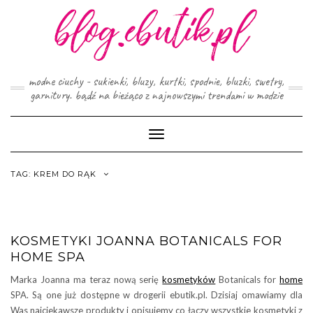
Skip
to
content
modne ciuchy - sukienki, bluzy, kurtki, spodnie, bluzki, swetry,
garnitury. bądź na bieżąco z najnowszymi trendami w modzie
Toggle
Navigation
TAG:
KREM DO RĄK
KOSMETYKI JOANNA BOTANICALS FOR
HOME SPA
Marka Joanna ma teraz nową serię
kosmetyków
Botanicals for
home
SPA. Są one już dostępne w drogerii ebutik.pl. Dzisiaj omawiamy dla
Was najciekawsze produkty i opisujemy co łączy wszystkie kosmetyki z