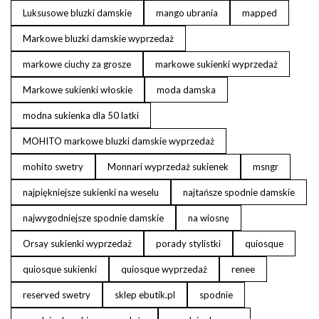
Luksusowe bluzki damskie
mango ubrania
mapped
Markowe bluzki damskie wyprzedaż
markowe ciuchy za grosze
markowe sukienki wyprzedaż
Markowe sukienki włoskie
moda damska
modna sukienka dla 50 latki
MOHITO markowe bluzki damskie wyprzedaż
mohito swetry
Monnari wyprzedaż sukienek
msngr
najpiękniejsze sukienki na weselu
najtańsze spodnie damskie
najwygodniejsze spodnie damskie
na wiosnę
Orsay sukienki wyprzedaż
porady stylistki
quiosque
quiosque sukienki
quiosque wyprzedaż
renee
reserved swetry
sklep ebutik.pl
spodnie