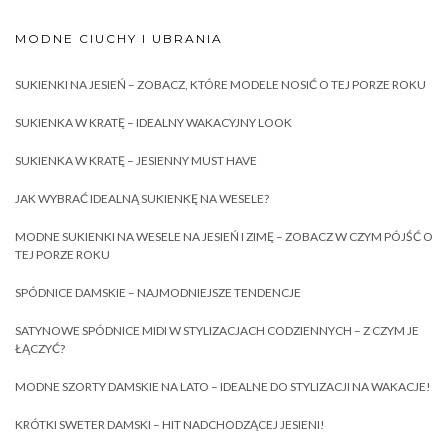
MODNE CIUCHY I UBRANIA
SUKIENKI NA JESIEŃ – ZOBACZ, KTÓRE MODELE NOSIĆ O TEJ PORZE ROKU
SUKIENKA W KRATĘ – IDEALNY WAKACYJNY LOOK
SUKIENKA W KRATĘ – JESIENNY MUST HAVE
JAK WYBRAĆ IDEALNĄ SUKIENKĘ NA WESELE?
MODNE SUKIENKI NA WESELE NA JESIEŃ I ZIMĘ – ZOBACZ W CZYM PÓJŚĆ O
TEJ PORZE ROKU
SPÓDNICE DAMSKIE – NAJMODNIEJSZE TENDENCJE
SATYNOWE SPÓDNICE MIDI W STYLIZACJACH CODZIENNYCH – Z CZYM JE
ŁĄCZYĆ?
MODNE SZORTY DAMSKIE NA LATO – IDEALNE DO STYLIZACJI NA WAKACJE!
KRÓTKI SWETER DAMSKI – HIT NADCHODZĄCEJ JESIENI!