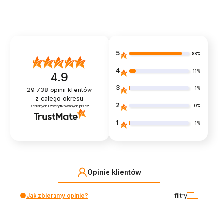
5
88%
4
11%
4.9
3
1%
29 738
opinii klientów
z całego okresu
2
0%
zebranych i zweryfikowanych przez
1
1%
Opinie klientów
Jak zbieramy opinie?
filtry