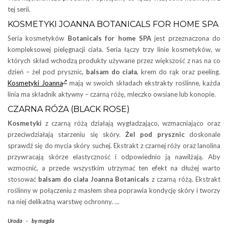
tej serii.
KOSMETYKI JOANNA BOTANICALS FOR HOME SPA
Seria kosmetyków
Botanicals for home SPA
jest przeznaczona do
kompleksowej pielęgnacji ciała. Seria łączy trzy linie kosmetyków, w
których skład wchodzą produkty używane przez większość z nas na co
dzień – żel pod prysznic,
balsam do ciała
, krem do rąk oraz peeling.
Kosmetyki Joanna
mają w swoich składach ekstrakty roślinne, każda
linia ma składnik aktywny – czarną różę, mleczko owsiane lub konopie.
CZARNA RÓŻA (BLACK ROSE)
Kosmetyki
z czarną różą działają wygładzająco, wzmacniająco oraz
przeciwdziałają starzeniu się skóry.
Żel pod prysznic
doskonale
sprawdź się do mycia skóry suchej. Ekstrakt z czarnej róży oraz lanolina
przywracają skórze elastyczność i odpowiednio ją nawilżają. Aby
wzmocnić, a przede wszystkim utrzymać ten efekt na dłużej warto
stosować
balsam do ciała
Joanna Botanicals
z czarną różą. Ekstrakt
roślinny w połączeniu z masłem shea poprawia kondycję skóry i tworzy
na niej delikatną warstwę ochronny. …
Uroda
-
by
magda