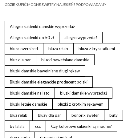
GDZIE KUPIĆ MODNE SWETRY NA JESIEŃ? PODPOWIADAMY
Allegro sukienki damskie wyprzedaż
Allegro sukienki do 50 zł
allegro wyprzedaż
bluza oversized
bluza relab
bluza z kryształkami
bluz dla par
bluzki bawełniane damskie
bluzki damskie bawełniane długi rękaw
Bluzki damskie eleganckie producent polski
bluzki damskie na lato
bluzki damskie wyprzedaż
bluzki letnie damskie
bluzki z krótkim rękawem
bluz relab
bluzy dla par
bonprix sweter
buty
by lalala
ccc
Czy kolorowe sukienki są modne?
dress code
drogeria ebutik.pl