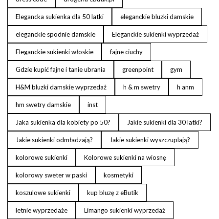
Elegancka sukienka dla 50 latki
eleganckie bluzki damskie
eleganckie spodnie damskie
Eleganckie sukienki wyprzedaż
Eleganckie sukienki włoskie
fajne ciuchy
Gdzie kupić fajne i tanie ubrania
greenpoint
gym
H&M bluzki damskie wyprzedaż
h & m swetry
h anm
hm swetry damskie
inst
Jaka sukienka dla kobiety po 50?
Jakie sukienki dla 30 latki?
Jakie sukienki odmładzają?
Jakie sukienki wyszczuplają?
kolorowe sukienki
Kolorowe sukienki na wiosnę
kolorowy sweter w paski
kosmetyki
koszulowe sukienki
kup bluzę z eButik
letnie wyprzedaże
Limango sukienki wyprzedaż