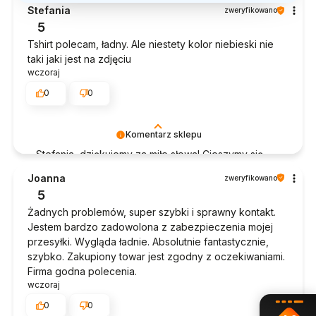
Stefania
zweryfikowano
5
Tshirt polecam, ładny. Ale niestety kolor niebieski nie
taki jaki jest na zdjęciu
wczoraj
0
0
Komentarz sklepu
Stefania, dziękujemy za miłe słowa! Cieszymy się,
że zakup przeszedł bezproblemowo, oraz, że
Joanna
zweryfikowano
możemy zapewnić odpowiednią obsługę tak
5
świetnym klientom. Dziękujemy raz jeszcze!
Żadnych problemów, super szybki i sprawny kontakt.
Jestem bardzo zadowolona z zabezpieczenia mojej
przesyłki. Wygląda ładnie. Absolutnie fantastycznie,
szybko. Zakupiony towar jest zgodny z oczekiwaniami.
Firma godna polecenia.
wczoraj
0
0