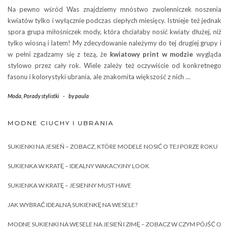
Na pewno wśród Was znajdziemy mnóstwo zwolenniczek noszenia
kwiatów tylko i wyłącznie podczas ciepłych miesięcy. Istnieje też jednak
spora grupa miłośniczek mody, która chciałaby nosić kwiaty dłużej, niż
tylko wiosną i latem! My zdecydowanie należymy do tej drugiej grupy i
w pełni zgadzamy się z tezą, że
kwiatowy print w modzie
wygląda
stylowo przez cały rok. Wiele zależy też oczywiście od konkretnego
fasonu i kolorystyki ubrania, ale znakomita większość z nich …
Moda
,
Porady stylistki
-
by
paula
MODNE CIUCHY I UBRANIA
SUKIENKI NA JESIEŃ – ZOBACZ, KTÓRE MODELE NOSIĆ O TEJ PORZE ROKU
SUKIENKA W KRATĘ – IDEALNY WAKACYJNY LOOK
SUKIENKA W KRATĘ – JESIENNY MUST HAVE
JAK WYBRAĆ IDEALNĄ SUKIENKĘ NA WESELE?
MODNE SUKIENKI NA WESELE NA JESIEŃ I ZIMĘ – ZOBACZ W CZYM PÓJŚĆ O