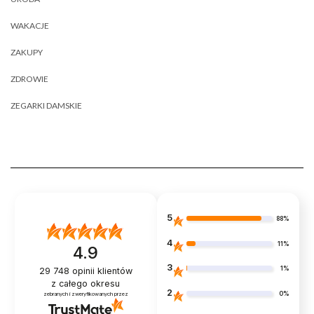
WAKACJE
ZAKUPY
ZDROWIE
ZEGARKI DAMSKIE
5
88%
4
11%
4.9
3
1%
29 748
opinii klientów
z całego okresu
2
0%
zebranych i zweryfikowanych przez