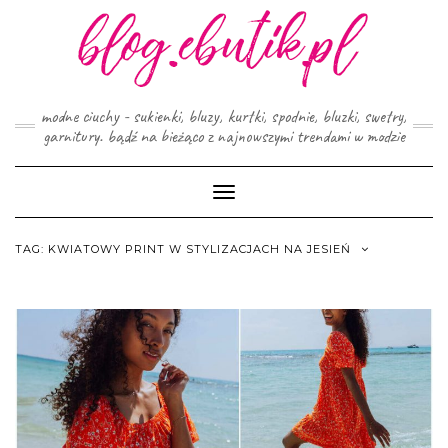
Skip
to
content
modne ciuchy - sukienki, bluzy, kurtki, spodnie, bluzki, swetry,
garnitury. bądź na bieżąco z najnowszymi trendami w modzie
Toggle
Navigation
TAG:
KWIATOWY PRINT W STYLIZACJACH NA JESIEŃ