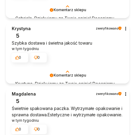
Komentarz sklepu
Gabriela, Dziękujemy za Twoją opinię! Doceniamy
czas poświęcony na podzielenie się z nami Twoim
Krystyna
zweryfikowano
doświadczeniem. Jesteśmy szczęśliwi, że mamy
5
takich klientów. Z pozdrowieniami, obsługa sklepu.
Szybka dostawa i świetna jakość towaru
w tym tygodniu
0
0
Komentarz sklepu
Krystyna, Dziękujemy za Twoją opinię! Doceniamy
czas poświęcony na podzielenie się z nami Twoim
Magdalena
zweryfikowano
doświadczeniem. Jesteśmy szczęśliwi, że mamy
5
takich klientów. Z pozdrowieniami, obsługa sklepu.
Świetnie spakowana paczka. Wytrzymałe opakowanie i
sprawna dostawa.Estetyczne i wytrzymałe opakowanie.
w tym tygodniu
0
0