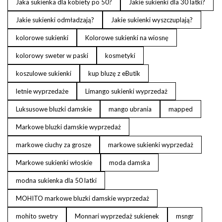
Jaka sukienka dla kobiety po 50?
Jakie sukienki dla 30 latki?
Jakie sukienki odmładzają?
Jakie sukienki wyszczuplają?
kolorowe sukienki
Kolorowe sukienki na wiosnę
kolorowy sweter w paski
kosmetyki
koszulowe sukienki
kup bluzę z eButik
letnie wyprzedaże
Limango sukienki wyprzedaż
Luksusowe bluzki damskie
mango ubrania
mapped
Markowe bluzki damskie wyprzedaż
markowe ciuchy za grosze
markowe sukienki wyprzedaż
Markowe sukienki włoskie
moda damska
modna sukienka dla 50 latki
MOHITO markowe bluzki damskie wyprzedaż
mohito swetry
Monnari wyprzedaż sukienek
msngr