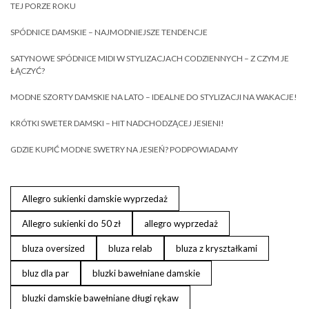
TEJ PORZE ROKU
SPÓDNICE DAMSKIE – NAJMODNIEJSZE TENDENCJE
SATYNOWE SPÓDNICE MIDI W STYLIZACJACH CODZIENNYCH – Z CZYM JE
ŁĄCZYĆ?
MODNE SZORTY DAMSKIE NA LATO – IDEALNE DO STYLIZACJI NA WAKACJE!
KRÓTKI SWETER DAMSKI – HIT NADCHODZĄCEJ JESIENI!
GDZIE KUPIĆ MODNE SWETRY NA JESIEŃ? PODPOWIADAMY
Allegro sukienki damskie wyprzedaż
Allegro sukienki do 50 zł
allegro wyprzedaż
bluza oversized
bluza relab
bluza z kryształkami
bluz dla par
bluzki bawełniane damskie
bluzki damskie bawełniane długi rękaw