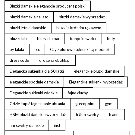
Bluzki damskie eleganckie producent polski
bluzki damskie na lato
bluzki damskie wyprzedaż
bluzki letnie damskie
bluzki z krótkim rękawem
bluz relab
bluzy dla par
bonprix sweter
buty
by lalala
ccc
Czy kolorowe sukienki są modne?
dress code
drogeria ebutik.pl
Elegancka sukienka dla 50 latki
eleganckie bluzki damskie
eleganckie spodnie damskie
Eleganckie sukienki wyprzedaż
Eleganckie sukienki włoskie
fajne ciuchy
Gdzie kupić fajne i tanie ubrania
greenpoint
gym
H&M bluzki damskie wyprzedaż
h & m swetry
h anm
hm swetry damskie
inst