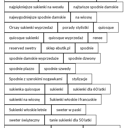
najpiękniejsze sukienki na weselu
najtańsze spodnie damskie
najwygodniejsze spodnie damskie
na wiosnę
Orsay sukienki wyprzedaż
porady stylistki
quiosque
quiosque sukienki
quiosque wyprzedaż
renee
reserved swetry
sklep ebutik.pl
spodnie
spodnie damskie wyprzedaże
spodnie dzwony
spodnie plazzo
spodnie szwedy
Spodnie z szerokimi nogawkami
stylizacje
sukienka quiosque
sukienki
sukienki dla 60 latki
sukienki na wiosnę
Sukienki włoskie i francuskie
Sukienki włoskie letnie
sweter w paski
sweter świąteczny
tanie sukienki dla 50 latki