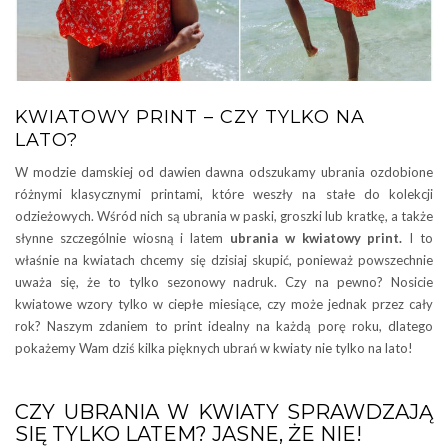
KWIATOWY PRINT – CZY TYLKO NA
LATO?
W modzie damskiej od dawien dawna odszukamy ubrania ozdobione
różnymi klasycznymi printami, które weszły na stałe do kolekcji
odzieżowych. Wśród nich są ubrania w paski, groszki lub kratkę, a także
słynne szczególnie wiosną i latem
ubrania w kwiatowy print.
I to
właśnie na kwiatach chcemy się dzisiaj skupić, ponieważ powszechnie
uważa się, że to tylko sezonowy nadruk. Czy na pewno? Nosicie
kwiatowe wzory tylko w ciepłe miesiące, czy może jednak przez cały
rok? Naszym zdaniem to print idealny na każdą porę roku, dlatego
pokażemy Wam dziś kilka pięknych ubrań w kwiaty nie tylko na lato!
CZY UBRANIA W KWIATY SPRAWDZAJĄ
SIĘ TYLKO LATEM? JASNE, ŻE NIE!