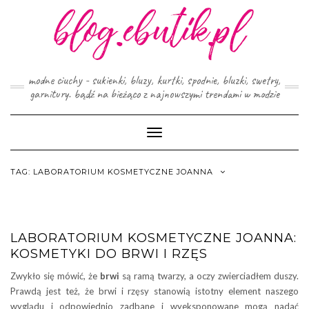
Skip
to
content
modne ciuchy - sukienki, bluzy, kurtki, spodnie, bluzki, swetry,
garnitury. bądź na bieżąco z najnowszymi trendami w modzie
Toggle
Navigation
TAG:
LABORATORIUM KOSMETYCZNE JOANNA
LABORATORIUM KOSMETYCZNE JOANNA:
KOSMETYKI DO BRWI I RZĘS
Zwykło się mówić, że
brwi
są ramą twarzy, a oczy zwierciadłem duszy.
Prawdą jest też, że brwi i rzęsy stanowią istotny element naszego
wyglądu i odpowiednio zadbane i wyeksponowane mogą nadać