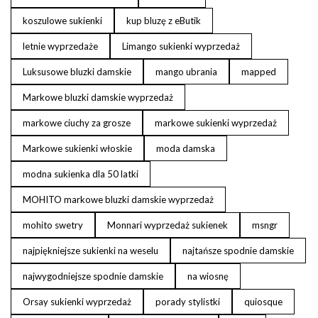
koszulowe sukienki
kup bluzę z eButik
letnie wyprzedaże
Limango sukienki wyprzedaż
Luksusowe bluzki damskie
mango ubrania
mapped
Markowe bluzki damskie wyprzedaż
markowe ciuchy za grosze
markowe sukienki wyprzedaż
Markowe sukienki włoskie
moda damska
modna sukienka dla 50 latki
MOHITO markowe bluzki damskie wyprzedaż
mohito swetry
Monnari wyprzedaż sukienek
msngr
najpiękniejsze sukienki na weselu
najtańsze spodnie damskie
najwygodniejsze spodnie damskie
na wiosnę
Orsay sukienki wyprzedaż
porady stylistki
quiosque