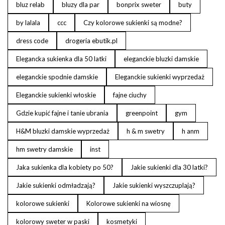
bluz relab
bluzy dla par
bonprix sweter
buty
by lalala
ccc
Czy kolorowe sukienki są modne?
dress code
drogeria ebutik.pl
Elegancka sukienka dla 50 latki
eleganckie bluzki damskie
eleganckie spodnie damskie
Eleganckie sukienki wyprzedaż
Eleganckie sukienki włoskie
fajne ciuchy
Gdzie kupić fajne i tanie ubrania
greenpoint
gym
H&M bluzki damskie wyprzedaż
h & m swetry
h anm
hm swetry damskie
inst
Jaka sukienka dla kobiety po 50?
Jakie sukienki dla 30 latki?
Jakie sukienki odmładzają?
Jakie sukienki wyszczuplają?
kolorowe sukienki
Kolorowe sukienki na wiosnę
kolorowy sweter w paski
kosmetyki