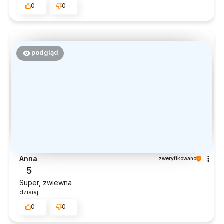
0
0
podgląd
Anna
zweryfikowano
5
Super, zwiewna
dzisiaj
0
0