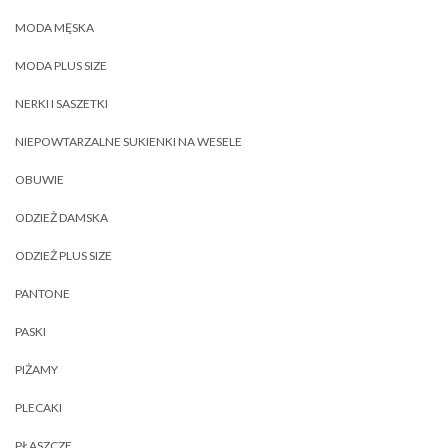
MODA MĘSKA
MODA PLUS SIZE
NERKI I SASZETKI
NIEPOWTARZALNE SUKIENKI NA WESELE
OBUWIE
ODZIEŻ DAMSKA
ODZIEŻ PLUS SIZE
PANTONE
PASKI
PIŻAMY
PLECAKI
PŁASZCZE