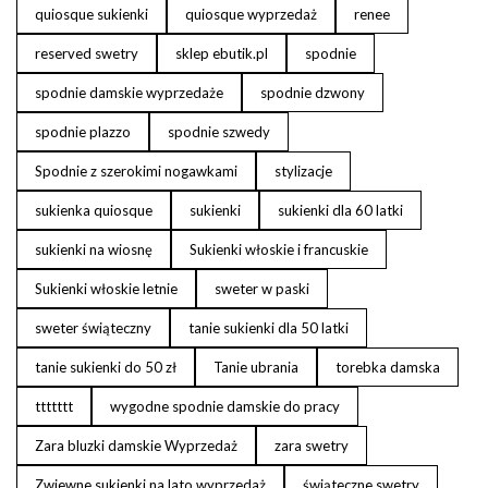
quiosque sukienki
quiosque wyprzedaż
renee
reserved swetry
sklep ebutik.pl
spodnie
spodnie damskie wyprzedaże
spodnie dzwony
spodnie plazzo
spodnie szwedy
Spodnie z szerokimi nogawkami
stylizacje
sukienka quiosque
sukienki
sukienki dla 60 latki
sukienki na wiosnę
Sukienki włoskie i francuskie
Sukienki włoskie letnie
sweter w paski
sweter świąteczny
tanie sukienki dla 50 latki
tanie sukienki do 50 zł
Tanie ubrania
torebka damska
ttttttt
wygodne spodnie damskie do pracy
Zara bluzki damskie Wyprzedaż
zara swetry
Zwiewne sukienki na lato wyprzedaż
świąteczne swetry