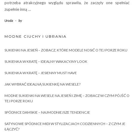
potrzeba atrakcyjnego wyglądu sprawiła, że zaczęły one spełniać
zupełnie inną …
Uroda
-
by
MODNE CIUCHY I UBRANIA
SUKIENKI NA JESIEŃ – ZOBACZ, KTÓRE MODELE NOSIĆ O TEJ PORZE ROKU
SUKIENKA W KRATĘ – IDEALNY WAKACYJNY LOOK
SUKIENKA W KRATĘ – JESIENNY MUST HAVE
JAK WYBRAĆ IDEALNĄ SUKIENKĘ NA WESELE?
MODNE SUKIENKI NA WESELE NA JESIEŃ I ZIMĘ – ZOBACZ W CZYM PÓJŚĆ O
TEJ PORZE ROKU
SPÓDNICE DAMSKIE – NAJMODNIEJSZE TENDENCJE
SATYNOWE SPÓDNICE MIDI W STYLIZACJACH CODZIENNYCH – Z CZYM JE
ŁĄCZYĆ?