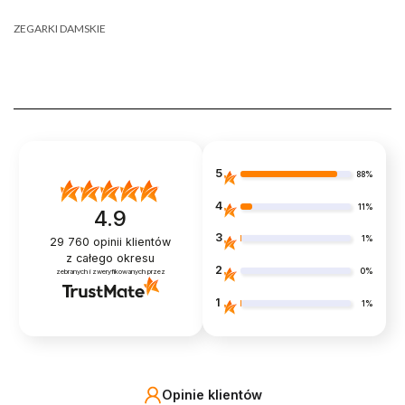
ZEGARKI DAMSKIE
5
88%
4
11%
4.9
3
1%
29 760
opinii klientów
z całego okresu
2
0%
zebranych i zweryfikowanych przez
1
1%
Opinie klientów