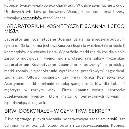
kobiecej twarzy wyjątkowego charakteru. W dzisiejszym wpisie z cyklu
Urodowych wtorków podpowiemy Wam, jak zadbać o brwi i rzęsy
używając
kosmetyków
marki Joanna.
LABORATORIUM KOSMETYCZNE JOANNA I JEGO
MISJA
Laboratorium Kosmetyczne Joanna
działa na międzynarodowym
rynku od 35 lat. Firma jest uważana za eksperta w dziedzinie produkcji
kosmetyków do włosów i ciała. W portfolio marki znajdą coś dla siebie
zarówno indywidualni klienci, jak i profesjonalne salony fryzjerskie.
Laboratorium Kosmetyczne Joanna
oraz poszczególne produkty
marki zostały niejednokrotnie wyróżnione prestiżowymi nagrodami,
takimi jak: Qltowy Kosmetyk czy Perły Rynku Kosmetycznego.
Asortyment marki obejmuje szeroką gamę produktów dla kobiet i
mężczyzn w różnym wieku. Firma
Joanna
wyszła naprzeciw
oczekiwaniom klientek, które marzą o perfekcyjnych brwiach i
hipnotyzujących rzęsach.
BRWI DOSKONAŁE – W CZYM TKWI SEKRET?
Z biologicznego punktu widzenia podstawowym zadaniem
brwi
jest
ochrona gałek ocznych przed potem i zanieczyszczeniami. Kobieca