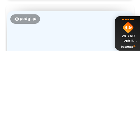
podgląd
4.9
29 760
opinii
z całego
okresu
Anna
zweryfikowano
5
Bardzo ładna, zwiewna
dzisiaj
0
0