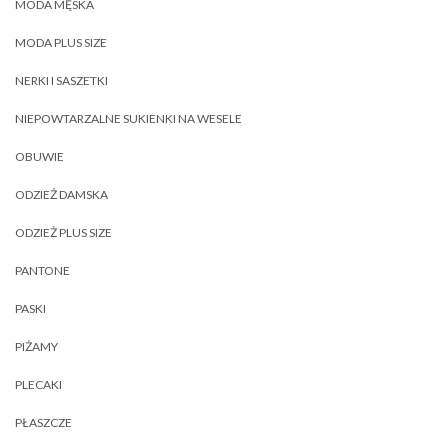
MODA MĘSKA
MODA PLUS SIZE
NERKI I SASZETKI
NIEPOWTARZALNE SUKIENKI NA WESELE
OBUWIE
ODZIEŻ DAMSKA
ODZIEŻ PLUS SIZE
PANTONE
PASKI
PIŻAMY
PLECAKI
PŁASZCZE