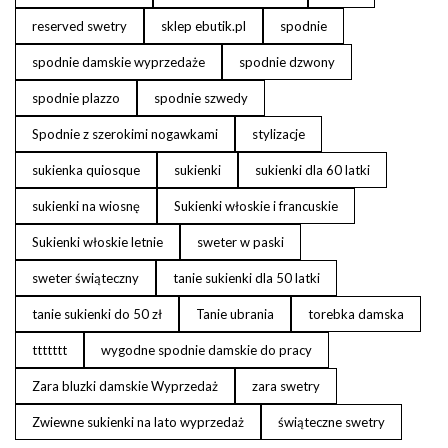
reserved swetry
sklep ebutik.pl
spodnie
spodnie damskie wyprzedaże
spodnie dzwony
spodnie plazzo
spodnie szwedy
Spodnie z szerokimi nogawkami
stylizacje
sukienka quiosque
sukienki
sukienki dla 60 latki
sukienki na wiosnę
Sukienki włoskie i francuskie
Sukienki włoskie letnie
sweter w paski
sweter świąteczny
tanie sukienki dla 50 latki
tanie sukienki do 50 zł
Tanie ubrania
torebka damska
ttttttt
wygodne spodnie damskie do pracy
Zara bluzki damskie Wyprzedaż
zara swetry
Zwiewne sukienki na lato wyprzedaż
świąteczne swetry