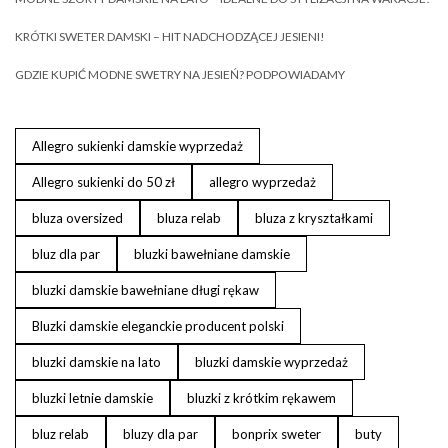
KRÓTKI SWETER DAMSKI – HIT NADCHODZĄCEJ JESIENI!
GDZIE KUPIĆ MODNE SWETRY NA JESIEŃ? PODPOWIADAMY
Allegro sukienki damskie wyprzedaż
Allegro sukienki do 50 zł
allegro wyprzedaż
bluza oversized
bluza relab
bluza z kryształkami
bluz dla par
bluzki bawełniane damskie
bluzki damskie bawełniane długi rękaw
Bluzki damskie eleganckie producent polski
bluzki damskie na lato
bluzki damskie wyprzedaż
bluzki letnie damskie
bluzki z krótkim rękawem
bluz relab
bluzy dla par
bonprix sweter
buty