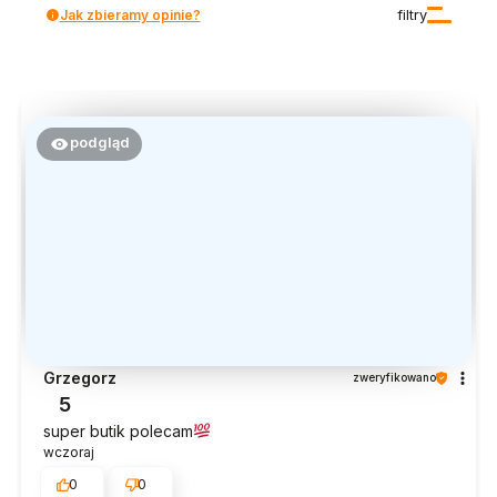
Jak zbieramy opinie?
filtry
podgląd
Grzegorz
zweryfikowano
5
super butik polecam
wczoraj
0
0