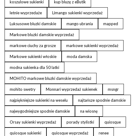
koszulowe sukienki
kup bluzę z eButik
letnie wyprzedaże
Limango sukienki wyprzedaż
Luksusowe bluzki damskie
mango ubrania
mapped
Markowe bluzki damskie wyprzedaż
markowe ciuchy za grosze
markowe sukienki wyprzedaż
Markowe sukienki włoskie
moda damska
modna sukienka dla 50 latki
MOHITO markowe bluzki damskie wyprzedaż
mohito swetry
Monnari wyprzedaż sukienek
msngr
najpiękniejsze sukienki na weselu
najtańsze spodnie damskie
najwygodniejsze spodnie damskie
na wiosnę
Orsay sukienki wyprzedaż
porady stylistki
quiosque
quiosque sukienki
quiosque wyprzedaż
renee