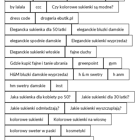
by lalala
ccc
Czy kolorowe sukienki są modne?
dress code
drogeria ebutik.pl
Elegancka sukienka dla 50 latki
eleganckie bluzki damskie
eleganckie spodnie damskie
Eleganckie sukienki wyprzedaż
Eleganckie sukienki włoskie
fajne ciuchy
Gdzie kupić fajne i tanie ubrania
greenpoint
gym
H&M bluzki damskie wyprzedaż
h & m swetry
h anm
hm swetry damskie
inst
Jaka sukienka dla kobiety po 50?
Jakie sukienki dla 30 latki?
Jakie sukienki odmładzają?
Jakie sukienki wyszczuplają?
kolorowe sukienki
Kolorowe sukienki na wiosnę
kolorowy sweter w paski
kosmetyki