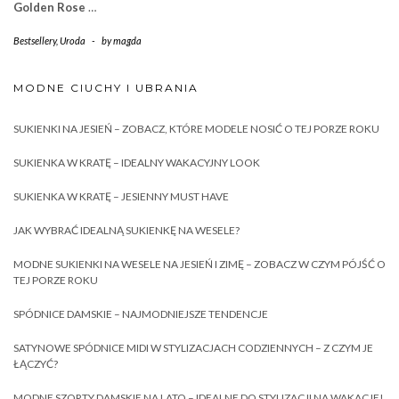
Golden Rose
…
Bestsellery
,
Uroda
-
by
magda
MODNE CIUCHY I UBRANIA
SUKIENKI NA JESIEŃ – ZOBACZ, KTÓRE MODELE NOSIĆ O TEJ PORZE ROKU
SUKIENKA W KRATĘ – IDEALNY WAKACYJNY LOOK
SUKIENKA W KRATĘ – JESIENNY MUST HAVE
JAK WYBRAĆ IDEALNĄ SUKIENKĘ NA WESELE?
MODNE SUKIENKI NA WESELE NA JESIEŃ I ZIMĘ – ZOBACZ W CZYM PÓJŚĆ O
TEJ PORZE ROKU
SPÓDNICE DAMSKIE – NAJMODNIEJSZE TENDENCJE
SATYNOWE SPÓDNICE MIDI W STYLIZACJACH CODZIENNYCH – Z CZYM JE
ŁĄCZYĆ?
MODNE SZORTY DAMSKIE NA LATO – IDEALNE DO STYLIZACJI NA WAKACJE!