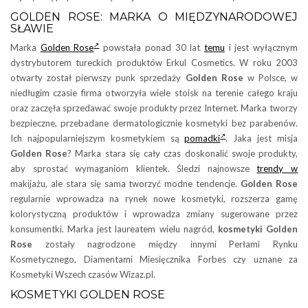
GOLDEN ROSE: MARKA O MIĘDZYNARODOWEJ
SŁAWIE
Marka
Golden Rose
powstała ponad 30 lat
temu
i jest wyłącznym
dystrybutorem tureckich produktów Erkul Cosmetics. W roku 2003
otwarty został pierwszy punk sprzedaży
Golden Rose
w Polsce, w
niedługim czasie firma otworzyła wiele stoisk na terenie całego kraju
oraz zaczęła sprzedawać swoje produkty przez Internet. Marka tworzy
bezpieczne, przebadane dermatologicznie kosmetyki bez parabenów.
Ich najpopularniejszym kosmetykiem są
pomadki
. Jaka jest misja
Golden Rose
? Marka stara się cały czas doskonalić swoje produkty,
aby sprostać wymaganiom klientek. Śledzi najnowsze
trendy w
makijażu, ale stara się sama tworzyć modne tendencje.
Golden Rose
regularnie wprowadza na rynek nowe kosmetyki, rozszerza gamę
kolorystyczną produktów i wprowadza zmiany sugerowane przez
konsumentki. Marka jest laureatem wielu nagród,
kosmetyki Golden
Rose
zostały nagrodzone między innymi Perłami Rynku
Kosmetycznego, Diamentami Miesięcznika Forbes czy uznane za
Kosmetyki Wszech czasów Wizaz.pl.
KOSMETYKI GOLDEN ROSE