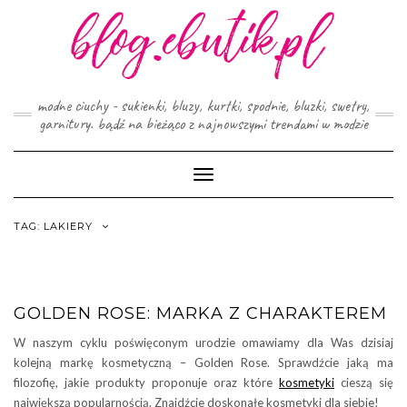
Skip
to
content
modne ciuchy - sukienki, bluzy, kurtki, spodnie, bluzki, swetry,
garnitury. bądź na bieżąco z najnowszymi trendami w modzie
Toggle
Navigation
TAG:
LAKIERY
GOLDEN ROSE: MARKA Z CHARAKTEREM
W naszym cyklu poświęconym urodzie omawiamy dla Was dzisiaj
kolejną markę kosmetyczną – Golden Rose. Sprawdźcie jaką ma
filozofię, jakie produkty proponuje oraz które
kosmetyki
cieszą się
największą popularnością. Znajdźcie doskonałe kosmetyki dla siebie!