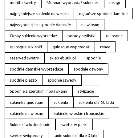
mohito swetry
Monnari wyprzedaż sukienek
msngr
najpiękniejsze sukienki na weselu
najtańsze spodnie damskie
najwygodniejsze spodnie damskie
na wiosnę
Orsay sukienki wyprzedaż
porady stylistki
quiosque
quiosque sukienki
quiosque wyprzedaż
renee
reserved swetry
sklep ebutik.pl
spodnie
spodnie damskie wyprzedaże
spodnie dzwony
spodnie plazzo
spodnie szwedy
Spodnie z szerokimi nogawkami
stylizacje
sukienka quiosque
sukienki
sukienki dla 60 latki
sukienki na wiosnę
Sukienki włoskie i francuskie
Sukienki włoskie letnie
sweter w paski
sweter świąteczny
tanie sukienki dla 50 latki