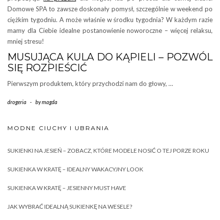
Domowe SPA to zawsze doskonały pomysł, szczególnie w weekend po
ciężkim tygodniu. A może właśnie w środku tygodnia? W każdym razie
mamy dla Ciebie idealne postanowienie noworoczne – więcej relaksu,
mniej stresu!
MUSUJĄCA KULA DO KĄPIELI – POZWÓL
SIĘ ROZPIEŚCIĆ
Pierwszym produktem, który przychodzi nam do głowy, …
drogeria
-
by
magda
MODNE CIUCHY I UBRANIA
SUKIENKI NA JESIEŃ – ZOBACZ, KTÓRE MODELE NOSIĆ O TEJ PORZE ROKU
SUKIENKA W KRATĘ – IDEALNY WAKACYJNY LOOK
SUKIENKA W KRATĘ – JESIENNY MUST HAVE
JAK WYBRAĆ IDEALNĄ SUKIENKĘ NA WESELE?