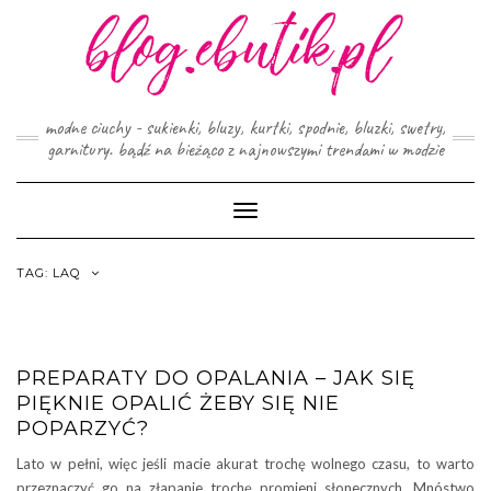
Skip
to
content
modne ciuchy - sukienki, bluzy, kurtki, spodnie, bluzki, swetry,
garnitury. bądź na bieżąco z najnowszymi trendami w modzie
Toggle
Navigation
TAG:
LAQ
PREPARATY DO OPALANIA – JAK SIĘ
PIĘKNIE OPALIĆ ŻEBY SIĘ NIE
POPARZYĆ?
Lato w pełni, więc jeśli macie akurat trochę wolnego czasu, to warto
przeznaczyć go na złapanie trochę promieni słonecznych. Mnóstwo