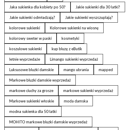
Jaka sukienka dla kobiety po 50?
Jakie sukienki dla 30 latki?
Jakie sukienki odmładzają?
Jakie sukienki wyszczuplają?
kolorowe sukienki
Kolorowe sukienki na wiosnę
kolorowy sweter w paski
kosmetyki
koszulowe sukienki
kup bluzę z eButik
letnie wyprzedaże
Limango sukienki wyprzedaż
Luksusowe bluzki damskie
mango ubrania
mapped
Markowe bluzki damskie wyprzedaż
markowe ciuchy za grosze
markowe sukienki wyprzedaż
Markowe sukienki włoskie
moda damska
modna sukienka dla 50 latki
MOHITO markowe bluzki damskie wyprzedaż