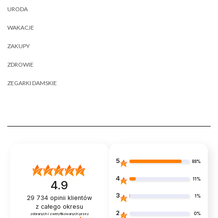
URODA
WAKACJE
ZAKUPY
ZDROWIE
ZEGARKI DAMSKIE
5
88%
4
11%
4.9
3
1%
29 734
opinii klientów
z całego okresu
2
0%
zebranych i zweryfikowanych przez