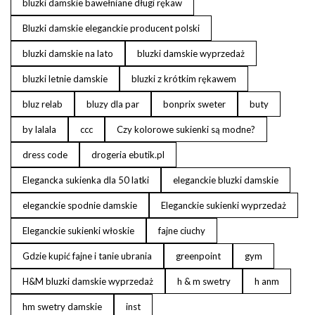
bluzki damskie bawełniane długi rękaw
Bluzki damskie eleganckie producent polski
bluzki damskie na lato
bluzki damskie wyprzedaż
bluzki letnie damskie
bluzki z krótkim rękawem
bluz relab
bluzy dla par
bonprix sweter
buty
by lalala
ccc
Czy kolorowe sukienki są modne?
dress code
drogeria ebutik.pl
Elegancka sukienka dla 50 latki
eleganckie bluzki damskie
eleganckie spodnie damskie
Eleganckie sukienki wyprzedaż
Eleganckie sukienki włoskie
fajne ciuchy
Gdzie kupić fajne i tanie ubrania
greenpoint
gym
H&M bluzki damskie wyprzedaż
h & m swetry
h anm
hm swetry damskie
inst