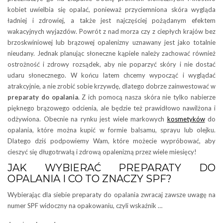
kobiet uwielbia się opalać, ponieważ przyciemniona skóra wygląda
ładniej i zdrowiej, a także jest najczęściej pożądanym efektem
wakacyjnych wyjazdów. Powrót z nad morza czy z ciepłych krajów bez
brzoskwiniowej lub brązowej opalenizny uznawany jest jako totalnie
nieudany. Jednak planując słoneczne kąpiele należy zachować również
ostrożność i zdrowy rozsądek, aby nie poparzyć skóry i nie dostać
udaru słonecznego. W końcu latem chcemy wypocząć i wyglądać
atrakcyjnie, a nie zrobić sobie krzywdę, dlatego dobrze zainwestować w
preparaty do opalania
. Z ich pomocą nasza skóra nie tylko nabierze
pięknego brązowego odcienia, ale będzie też prawidłowo nawilżona i
odżywiona. Obecnie na rynku jest wiele markowych
kosmetyków
do
opalania, które można kupić w formie balsamu, sprayu lub olejku.
Dlatego dziś podpowiemy Wam, które możecie wypróbować, aby
cieszyć się długotrwałą i zdrową opalenizną przez wiele miesięcy!
JAK WYBIERAĆ PREPARATY DO
OPALANIA I CO TO ZNACZY SPF?
Wybierając dla siebie preparaty do opalania zwracaj zawsze uwagę na
numer SPF widoczny na opakowaniu, czyli wskaźnik …