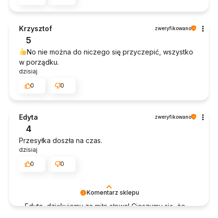
Krzysztof
zweryfikowano
5
No nie można do niczego się przyczepić, wszystko
w porządku.
dzisiaj
0
0
Edyta
zweryfikowano
4
Przesyłka doszła na czas.
dzisiaj
0
0
Komentarz sklepu
Edyta, dziękujemy za miłe słowa! Cieszymy się, że
zakup przeszedł bezproblemowo, oraz, że