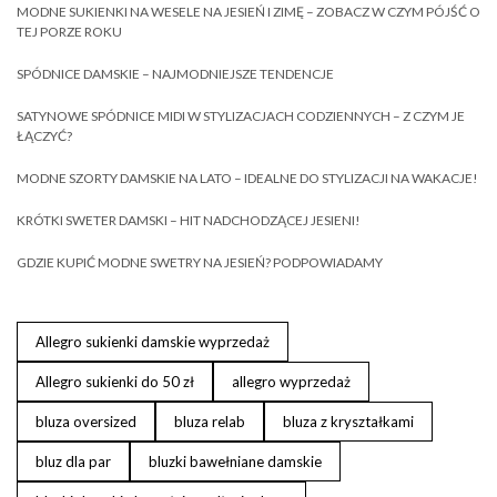
MODNE SUKIENKI NA WESELE NA JESIEŃ I ZIMĘ – ZOBACZ W CZYM PÓJŚĆ O
TEJ PORZE ROKU
SPÓDNICE DAMSKIE – NAJMODNIEJSZE TENDENCJE
SATYNOWE SPÓDNICE MIDI W STYLIZACJACH CODZIENNYCH – Z CZYM JE
ŁĄCZYĆ?
MODNE SZORTY DAMSKIE NA LATO – IDEALNE DO STYLIZACJI NA WAKACJE!
KRÓTKI SWETER DAMSKI – HIT NADCHODZĄCEJ JESIENI!
GDZIE KUPIĆ MODNE SWETRY NA JESIEŃ? PODPOWIADAMY
Allegro sukienki damskie wyprzedaż
Allegro sukienki do 50 zł
allegro wyprzedaż
bluza oversized
bluza relab
bluza z kryształkami
bluz dla par
bluzki bawełniane damskie