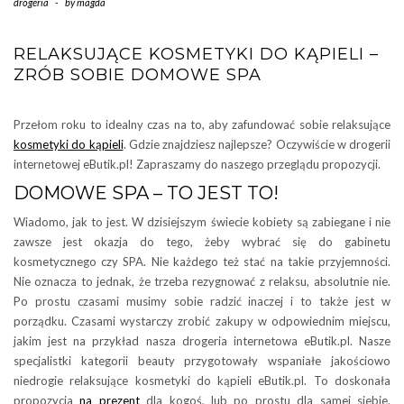
drogeria
-
by
magda
RELAKSUJĄCE KOSMETYKI DO KĄPIELI –
ZRÓB SOBIE DOMOWE SPA
Przełom roku to idealny czas na to, aby zafundować sobie relaksujące
kosmetyki do kąpieli
. Gdzie znajdziesz najlepsze? Oczywiście w drogerii
internetowej eButik.pl! Zapraszamy do naszego przeglądu propozycji.
DOMOWE SPA – TO JEST TO!
Wiadomo, jak to jest. W dzisiejszym świecie kobiety są zabiegane i nie
zawsze jest okazja do tego, żeby wybrać się do gabinetu
kosmetycznego czy SPA. Nie każdego też stać na takie przyjemności.
Nie oznacza to jednak, że trzeba rezygnować z relaksu, absolutnie nie.
Po prostu czasami musimy sobie radzić inaczej i to także jest w
porządku. Czasami wystarczy zrobić zakupy w odpowiednim miejscu,
jakim jest na przykład nasza drogeria internetowa eButik.pl. Nasze
specjalistki kategorii beauty przygotowały wspaniałe jakościowo
niedrogie relaksujące kosmetyki do kąpieli eButik.pl. To doskonała
propozycja
na prezent
dla kogoś, lub po prostu dla samej siebie.