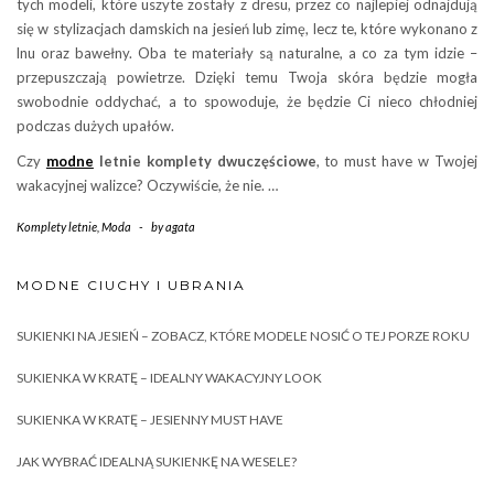
tych modeli, które uszyte zostały z dresu, przez co najlepiej odnajdują
się w stylizacjach damskich na jesień lub zimę, lecz te, które wykonano z
lnu oraz bawełny. Oba te materiały są naturalne, a co za tym idzie –
przepuszczają powietrze. Dzięki temu Twoja skóra będzie mogła
swobodnie oddychać, a to spowoduje, że będzie Ci nieco chłodniej
podczas dużych upałów.
Czy
modne
letnie komplety dwuczęściowe
, to must have w Twojej
wakacyjnej walizce? Oczywiście, że nie. …
Komplety letnie
,
Moda
-
by
agata
MODNE CIUCHY I UBRANIA
SUKIENKI NA JESIEŃ – ZOBACZ, KTÓRE MODELE NOSIĆ O TEJ PORZE ROKU
SUKIENKA W KRATĘ – IDEALNY WAKACYJNY LOOK
SUKIENKA W KRATĘ – JESIENNY MUST HAVE
JAK WYBRAĆ IDEALNĄ SUKIENKĘ NA WESELE?