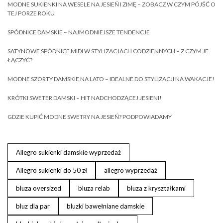
MODNE SUKIENKI NA WESELE NA JESIEŃ I ZIMĘ – ZOBACZ W CZYM PÓJŚĆ O
TEJ PORZE ROKU
SPÓDNICE DAMSKIE – NAJMODNIEJSZE TENDENCJE
SATYNOWE SPÓDNICE MIDI W STYLIZACJACH CODZIENNYCH – Z CZYM JE
ŁĄCZYĆ?
MODNE SZORTY DAMSKIE NA LATO – IDEALNE DO STYLIZACJI NA WAKACJE!
KRÓTKI SWETER DAMSKI – HIT NADCHODZĄCEJ JESIENI!
GDZIE KUPIĆ MODNE SWETRY NA JESIEŃ? PODPOWIADAMY
Allegro sukienki damskie wyprzedaż
Allegro sukienki do 50 zł
allegro wyprzedaż
bluza oversized
bluza relab
bluza z kryształkami
bluz dla par
bluzki bawełniane damskie