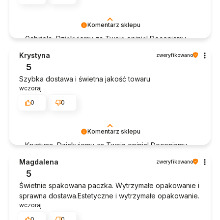
Komentarz sklepu
Gabriela, Dziękujemy za Twoją opinię! Doceniamy
czas poświęcony na podzielenie się z nami Twoim
Krystyna
zweryfikowano
doświadczeniem. Jesteśmy szczęśliwi, że mamy
5
takich klientów. Z pozdrowieniami, obsługa sklepu.
Szybka dostawa i świetna jakość towaru
wczoraj
0
0
Komentarz sklepu
Krystyna, Dziękujemy za Twoją opinię! Doceniamy
czas poświęcony na podzielenie się z nami Twoim
Magdalena
zweryfikowano
doświadczeniem. Jesteśmy szczęśliwi, że mamy
5
takich klientów. Z pozdrowieniami, obsługa sklepu.
Świetnie spakowana paczka. Wytrzymałe opakowanie i
sprawna dostawa.Estetyczne i wytrzymałe opakowanie.
wczoraj
0
0