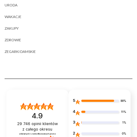
URODA
WAKACJE
ZAKUPY
ZDROWIE
ZEGARKI DAMSKIE
5
88%
4
11%
4.9
3
1%
29 746
opinii klientów
z całego okresu
2
0%
zebranych i zweryfikowanych przez