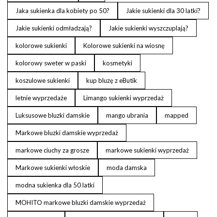
Jaka sukienka dla kobiety po 50?
Jakie sukienki dla 30 latki?
Jakie sukienki odmładzają?
Jakie sukienki wyszczuplają?
kolorowe sukienki
Kolorowe sukienki na wiosnę
kolorowy sweter w paski
kosmetyki
koszulowe sukienki
kup bluzę z eButik
letnie wyprzedaże
Limango sukienki wyprzedaż
Luksusowe bluzki damskie
mango ubrania
mapped
Markowe bluzki damskie wyprzedaż
markowe ciuchy za grosze
markowe sukienki wyprzedaż
Markowe sukienki włoskie
moda damska
modna sukienka dla 50 latki
MOHITO markowe bluzki damskie wyprzedaż