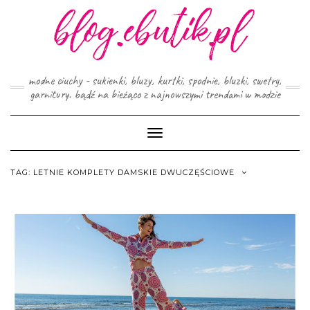
Skip
to
content
modne ciuchy - sukienki, bluzy, kurtki, spodnie, bluzki, swetry,
garnitury. bądź na bieżąco z najnowszymi trendami w modzie
Toggle
Navigation
TAG:
LETNIE KOMPLETY DAMSKIE DWUCZĘŚCIOWE