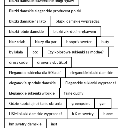
bluzki damskie bawełniane długi rękaw
Bluzki damskie eleganckie producent polski
bluzki damskie na lato
bluzki damskie wyprzedaż
bluzki letnie damskie
bluzki z krótkim rękawem
bluz relab
bluzy dla par
bonprix sweter
buty
by lalala
ccc
Czy kolorowe sukienki są modne?
dress code
drogeria ebutik.pl
Elegancka sukienka dla 50 latki
eleganckie bluzki damskie
eleganckie spodnie damskie
Eleganckie sukienki wyprzedaż
Eleganckie sukienki włoskie
fajne ciuchy
Gdzie kupić fajne i tanie ubrania
greenpoint
gym
H&M bluzki damskie wyprzedaż
h & m swetry
h anm
hm swetry damskie
inst