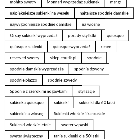
mohito swetry
Monnari wyprzedaż sukienek
msngr
najpiękniejsze sukienki na weselu
najtańsze spodnie damskie
najwygodniejsze spodnie damskie
na wiosnę
Orsay sukienki wyprzedaż
porady stylistki
quiosque
quiosque sukienki
quiosque wyprzedaż
renee
reserved swetry
sklep ebutik.pl
spodnie
spodnie damskie wyprzedaże
spodnie dzwony
spodnie plazzo
spodnie szwedy
Spodnie z szerokimi nogawkami
stylizacje
sukienka quiosque
sukienki
sukienki dla 60 latki
sukienki na wiosnę
Sukienki włoskie i francuskie
Sukienki włoskie letnie
sweter w paski
sweter świąteczny
tanie sukienki dla 50 latki