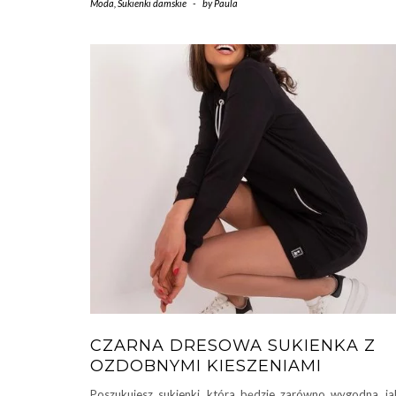
Moda
,
Sukienki damskie
-
by
Paula
CZARNA DRESOWA SUKIENKA Z
OZDOBNYMI KIESZENIAMI
Poszukujesz sukienki, która będzie zarówno wygodna, ja