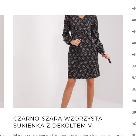
AK
AK
A
A
A
BA
BA
BE
BI
B
CZARNO-SZARA WZORZYSTA
BI
SUKIENKA Z DEKOLTEM V
k i
Marzysz o sukience, która połączy w sobie elegancję, wygodę
BL