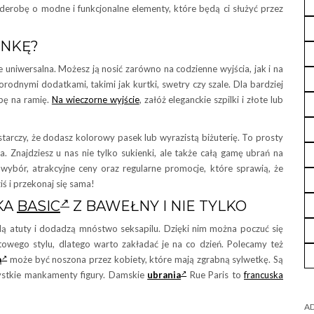
rderobę o modne i funkcjonalne elementy, które będą ci służyć przez
ENKĘ?
niwersalna. Możesz ją nosić zarówno na codzienne wyjścia, jak i na
rodnymi dodatkami, takimi jak kurtki, swetry czy szale. Dla bardziej
rbę na ramię.
Na wieczorne wyjście
, załóż eleganckie szpilki i złote lub
starczy, że dodasz kolorowy pasek lub wyrazistą biżuterię. To prosty
. Znajdziesz u nas nie tylko sukienki, ale także całą gamę ubrań na
wybór, atrakcyjne ceny oraz regularne promocje, które sprawią, że
ś i przekonaj się sama!
KA
BASIC
Z BAWEŁNY I NIE TYLKO
ą atuty i dodadzą mnóstwo seksapilu. Dzięki nim można poczuć się
owego stylu, dlatego warto zakładać je na co dzień. Polecamy też
a
może być noszona przez kobiety, które mają zgrabną sylwetkę. Są
ystkie mankamenty figury. Damskie
ubrania
Rue Paris to
francuska
AD