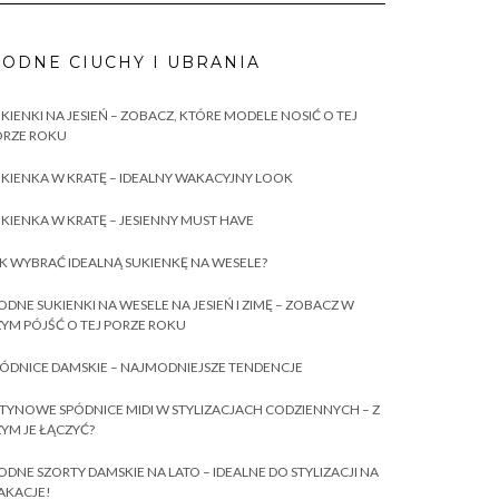
ODNE CIUCHY I UBRANIA
KIENKI NA JESIEŃ – ZOBACZ, KTÓRE MODELE NOSIĆ O TEJ
ORZE ROKU
KIENKA W KRATĘ – IDEALNY WAKACYJNY LOOK
KIENKA W KRATĘ – JESIENNY MUST HAVE
K WYBRAĆ IDEALNĄ SUKIENKĘ NA WESELE?
DNE SUKIENKI NA WESELE NA JESIEŃ I ZIMĘ – ZOBACZ W
YM PÓJŚĆ O TEJ PORZE ROKU
ÓDNICE DAMSKIE – NAJMODNIEJSZE TENDENCJE
TYNOWE SPÓDNICE MIDI W STYLIZACJACH CODZIENNYCH – Z
YM JE ŁĄCZYĆ?
DNE SZORTY DAMSKIE NA LATO – IDEALNE DO STYLIZACJI NA
AKACJE!