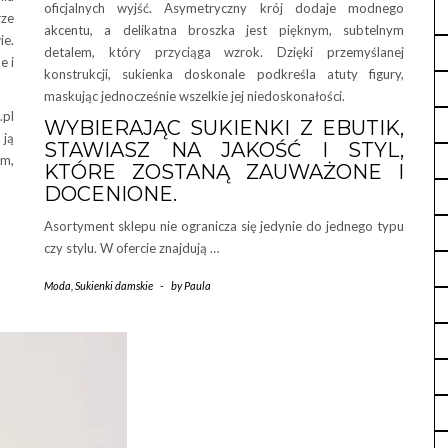
oficjalnych wyjść. Asymetryczny krój dodaje modnego
rze
akcentu, a delikatna broszka jest pięknym, subtelnym
ie.
detalem, który przyciąga wzrok. Dzięki przemyślanej
e i
konstrukcji, sukienka doskonale podkreśla atuty figury,
maskując jednocześnie wszelkie jej niedoskonałości.
.pl
WYBIERAJĄC SUKIENKI Z EBUTIK,
 ją
STAWIASZ NA JAKOŚĆ I STYL,
em,
KTÓRE ZOSTANĄ ZAUWAŻONE I
DOCENIONE.
Asortyment sklepu nie ogranicza się jedynie do jednego typu
czy stylu. W ofercie znajdują …
Moda
,
Sukienki damskie
-
by
Paula