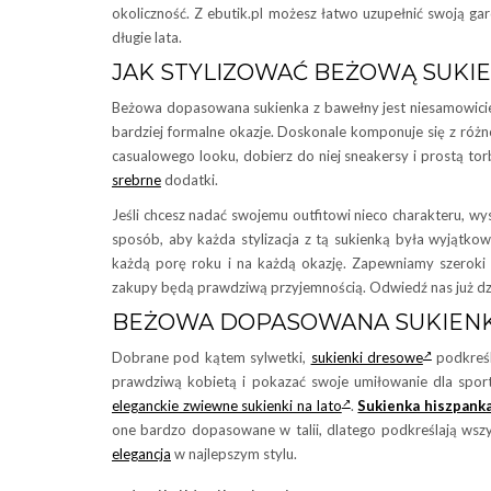
okoliczność. Z ebutik.pl możesz łatwo uzupełnić swoją ga
długie lata.
JAK STYLIZOWAĆ BEŻOWĄ SUKI
Beżowa dopasowana sukienka z bawełny jest niesamowicie u
bardziej formalne okazje. Doskonale komponuje się z różno
casualowego looku, dobierz do niej sneakersy i prostą to
srebrne
dodatki.
Jeśli chcesz nadać swojemu outfitowi nieco charakteru, wy
sposób, aby każda stylizacja z tą sukienką była wyjątkowa
każdą porę roku i na każdą okazję. Zapewniamy szeroki 
zakupy będą prawdziwą przyjemnością. Odwiedź nas już dzi
BEŻOWA DOPASOWANA SUKIEN
Dobrane pod kątem sylwetki,
sukienki dresowe
podkreśl
prawdziwą kobietą i pokazać swoje umiłowanie dla sport
eleganckie zwiewne sukienki na lato
.
Sukienka hiszpank
one bardzo dopasowane w talii, dlatego podkreślają wsz
elegancja
w najlepszym stylu.