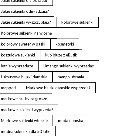
Jakie sukienki dla 30 latki?
Jakie sukienki odmładzają?
Jakie sukienki wyszczuplają?
kolorowe sukienki
Kolorowe sukienki na wiosnę
kolorowy sweter w paski
kosmetyki
koszulowe sukienki
kup bluzę z eButik
letnie wyprzedaże
Limango sukienki wyprzedaż
Luksusowe bluzki damskie
mango ubrania
mapped
Markowe bluzki damskie wyprzedaż
markowe ciuchy za grosze
markowe sukienki wyprzedaż
Markowe sukienki włoskie
moda damska
modna sukienka dla 50 latki