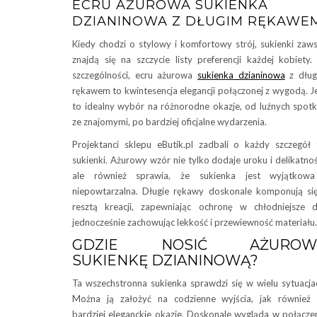
ECRU AŻUROWA SUKIENKA
DZIANINOWA Z DŁUGIM RĘKAWE
Kiedy chodzi o stylowy i komfortowy strój, sukienki zaw
znajdą się na szczycie listy preferencji każdej kobiety
szczególności, ecru ażurowa
sukienka dzianinowa
z dług
rękawem to kwintesencja elegancji połączonej z wygodą. J
to idealny wybór na różnorodne okazje, od luźnych spot
ze znajomymi, po bardziej oficjalne wydarzenia.
Projektanci sklepu eButik.pl zadbali o każdy szczegół 
sukienki. Ażurowy wzór nie tylko dodaje uroku i delikatnoś
ale również sprawia, że sukienka jest wyjątkowa
niepowtarzalna. Długie rękawy doskonale komponują si
resztą kreacji, zapewniając ochronę w chłodniejsze d
jednocześnie zachowując lekkość i przewiewność materiału.
GDZIE NOSIĆ AŻUROW
SUKIENKĘ DZIANINOWĄ?
Ta wszechstronna sukienka sprawdzi się w wielu sytuacja
Można ją założyć na codzienne wyjścia, jak również
bardziej eleganckie okazje. Doskonale wygląda w połącze