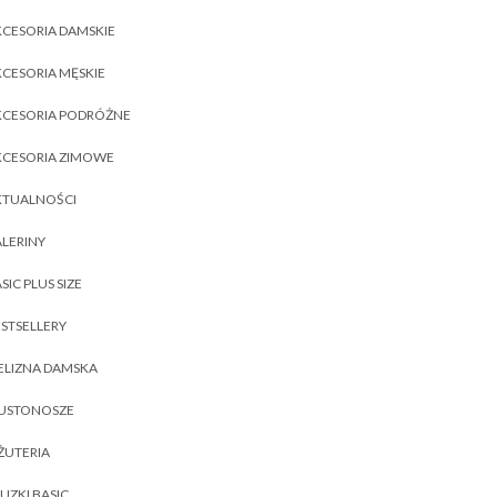
CESORIA DAMSKIE
CESORIA MĘSKIE
KCESORIA PODRÓŻNE
KCESORIA ZIMOWE
KTUALNOŚCI
LERINY
SIC PLUS SIZE
STSELLERY
ELIZNA DAMSKA
IUSTONOSZE
ŻUTERIA
UZKI BASIC