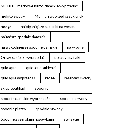
MOHITO markowe bluzki damskie wyprzedaż
mohito swetry
Monnari wyprzedaż sukienek
msngr
najpiękniejsze sukienki na weselu
najtańsze spodnie damskie
najwygodniejsze spodnie damskie
na wiosnę
Orsay sukienki wyprzedaż
porady stylistki
quiosque
quiosque sukienki
quiosque wyprzedaż
renee
reserved swetry
sklep ebutik.pl
spodnie
spodnie damskie wyprzedaże
spodnie dzwony
spodnie plazzo
spodnie szwedy
Spodnie z szerokimi nogawkami
stylizacje