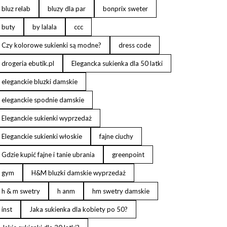
bluz relab
bluzy dla par
bonprix sweter
buty
by lalala
ccc
Czy kolorowe sukienki są modne?
dress code
drogeria ebutik.pl
Elegancka sukienka dla 50 latki
eleganckie bluzki damskie
eleganckie spodnie damskie
Eleganckie sukienki wyprzedaż
Eleganckie sukienki włoskie
fajne ciuchy
Gdzie kupić fajne i tanie ubrania
greenpoint
gym
H&M bluzki damskie wyprzedaż
h & m swetry
h anm
hm swetry damskie
inst
Jaka sukienka dla kobiety po 50?