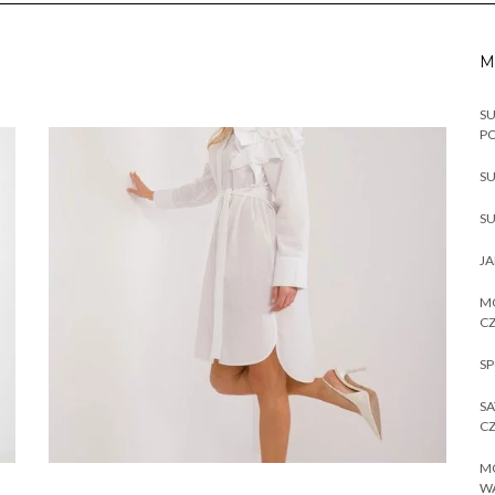
M
SU
P
SU
SU
JA
MO
CZ
SP
SA
CZ
MO
W