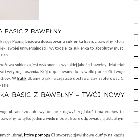
 BASIC Z BAWEŁNY
okazję? Poznaj
beżowa dopasowana sukienka basic
z bawełny, która
zięki swojej uniwersalności i wygodzie, ta sukienka to absolutny must-
zień.
 beżowa sukienka jest wykonana z wysokiej jakości bawełny. Materiał
ość i wygodę noszenia. Krój dopasowany do sylwetki podkreśli Twoje
ruchów. W
Butik
dbamy o jak najczęstsze dostawy, aby zaoferować Ci
azję.
KA BASIC Z BAWEŁNY – TWÓJ NOWY
Twoje ubranie zostało wykonane z najwyższej jakości materiałów i z
 bawełny to tylko jeden z wielu modeli, które odpowiadają aktualnym
 innych ubrań,
które pomogą
Ci stworzyć zjawiskowe outfity na każdą