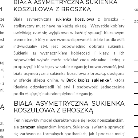
BIAŁA ASYMETRYCZNA SUKIENKA
M
KOSZULOWA Z BROSZKĄ
KR
sze
Biała asymetryczna
sukienka koszulowa
z broszką –
GD
. W
stylistyczny must-have na każdą okazję. Wszystkie kobiety
im
uwielbiają czuć się wyjątkowo w każdej sytuacji. Kluczowym
est
elementem, który może wzmocnić pewność siebie i podkreślić
kań
indywidualny styl, jest odpowiednio dobrana sukienka.
Sukienki są wyznacznikiem kobiecości i klasy, a ich
odpowiedni wybór może zdziałać cuda wizualne. Jedną z
tej
propozycji, która łączy w sobie elegancję i nowoczesność, jest
ci,
biała asymetryczna sukienka koszulowa z broszką, dostępna
 i
w ofercie sklepu online. w
Butik
kupisz
sukienke
, która
ę z
idealnie odzwierciedli jej styl i osobowość, jednocześnie
ni,
podkreślając jej naturalne piękno i elegancję.
BIAŁA ASYMETRYCZNA SUKIENKA
Ą
KOSZULOWA Z BROSZKĄ
Ten niezwykły model charakteryzuje się lekko nonszalanckim,
ch.
ale
zarazem
eleganckim krojem. Sukienka świetnie sprawdzi
 na
się zarówno na formalnych spotkaniach, jak i podczas mniej
niu