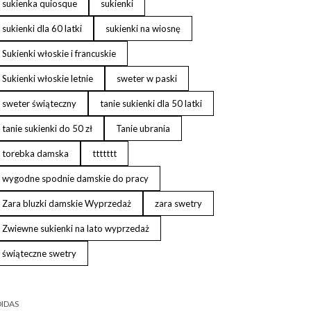
sukienka quiosque
sukienki
sukienki dla 60 latki
sukienki na wiosnę
Sukienki włoskie i francuskie
Sukienki włoskie letnie
sweter w paski
sweter świąteczny
tanie sukienki dla 50 latki
tanie sukienki do 50 zł
Tanie ubrania
torebka damska
ttttttt
wygodne spodnie damskie do pracy
Zara bluzki damskie Wyprzedaż
zara swetry
Zwiewne sukienki na lato wyprzedaż
świąteczne swetry
IDAS