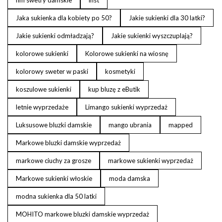
hm swetry damskie
inst
Jaka sukienka dla kobiety po 50?
Jakie sukienki dla 30 latki?
Jakie sukienki odmładzają?
Jakie sukienki wyszczuplają?
kolorowe sukienki
Kolorowe sukienki na wiosnę
kolorowy sweter w paski
kosmetyki
koszulowe sukienki
kup bluzę z eButik
letnie wyprzedaże
Limango sukienki wyprzedaż
Luksusowe bluzki damskie
mango ubrania
mapped
Markowe bluzki damskie wyprzedaż
markowe ciuchy za grosze
markowe sukienki wyprzedaż
Markowe sukienki włoskie
moda damska
modna sukienka dla 50 latki
MOHITO markowe bluzki damskie wyprzedaż