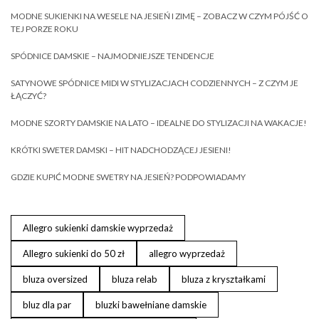
MODNE SUKIENKI NA WESELE NA JESIEŃ I ZIMĘ – ZOBACZ W CZYM PÓJŚĆ O
TEJ PORZE ROKU
SPÓDNICE DAMSKIE – NAJMODNIEJSZE TENDENCJE
SATYNOWE SPÓDNICE MIDI W STYLIZACJACH CODZIENNYCH – Z CZYM JE
ŁĄCZYĆ?
MODNE SZORTY DAMSKIE NA LATO – IDEALNE DO STYLIZACJI NA WAKACJE!
KRÓTKI SWETER DAMSKI – HIT NADCHODZĄCEJ JESIENI!
GDZIE KUPIĆ MODNE SWETRY NA JESIEŃ? PODPOWIADAMY
Allegro sukienki damskie wyprzedaż
Allegro sukienki do 50 zł
allegro wyprzedaż
bluza oversized
bluza relab
bluza z kryształkami
bluz dla par
bluzki bawełniane damskie