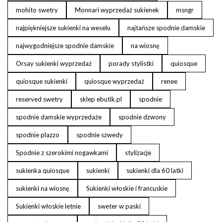
mohito swetry
Monnari wyprzedaż sukienek
msngr
najpiękniejsze sukienki na weselu
najtańsze spodnie damskie
najwygodniejsze spodnie damskie
na wiosnę
Orsay sukienki wyprzedaż
porady stylistki
quiosque
quiosque sukienki
quiosque wyprzedaż
renee
reserved swetry
sklep ebutik.pl
spodnie
spodnie damskie wyprzedaże
spodnie dzwony
spodnie plazzo
spodnie szwedy
Spodnie z szerokimi nogawkami
stylizacje
sukienka quiosque
sukienki
sukienki dla 60 latki
sukienki na wiosnę
Sukienki włoskie i francuskie
Sukienki włoskie letnie
sweter w paski