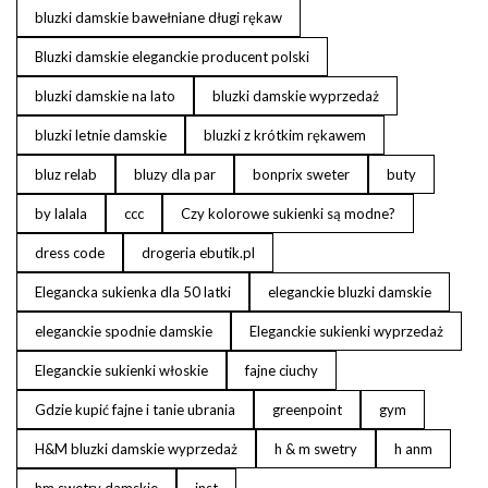
bluzki damskie bawełniane długi rękaw
Bluzki damskie eleganckie producent polski
bluzki damskie na lato
bluzki damskie wyprzedaż
bluzki letnie damskie
bluzki z krótkim rękawem
bluz relab
bluzy dla par
bonprix sweter
buty
by lalala
ccc
Czy kolorowe sukienki są modne?
dress code
drogeria ebutik.pl
Elegancka sukienka dla 50 latki
eleganckie bluzki damskie
eleganckie spodnie damskie
Eleganckie sukienki wyprzedaż
Eleganckie sukienki włoskie
fajne ciuchy
Gdzie kupić fajne i tanie ubrania
greenpoint
gym
H&M bluzki damskie wyprzedaż
h & m swetry
h anm