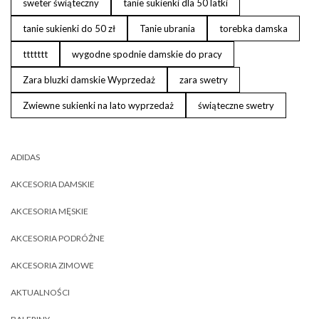
sweter świąteczny
tanie sukienki dla 50 latki
tanie sukienki do 50 zł
Tanie ubrania
torebka damska
ttttttt
wygodne spodnie damskie do pracy
Zara bluzki damskie Wyprzedaż
zara swetry
Zwiewne sukienki na lato wyprzedaż
świąteczne swetry
ADIDAS
AKCESORIA DAMSKIE
AKCESORIA MĘSKIE
AKCESORIA PODRÓŻNE
AKCESORIA ZIMOWE
AKTUALNOŚCI