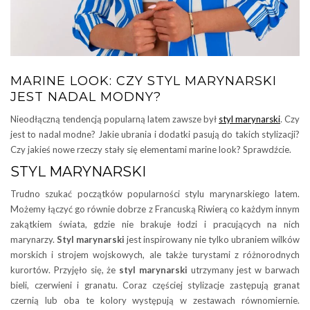
MARINE LOOK: CZY STYL MARYNARSKI
JEST NADAL MODNY?
Nieodłączną tendencją popularną latem zawsze był
styl marynarski
. Czy
jest to nadal modne? Jakie ubrania i dodatki pasują do takich stylizacji?
Czy jakieś nowe rzeczy stały się elementami marine look? Sprawdźcie.
STYL MARYNARSKI
Trudno szukać początków popularności stylu marynarskiego latem.
Możemy łączyć go równie dobrze z Francuską Riwierą co każdym innym
zakątkiem świata, gdzie nie brakuje łodzi i pracujących na nich
marynarzy.
Styl marynarski
jest inspirowany nie tylko ubraniem wilków
morskich i strojem wojskowych, ale także turystami z różnorodnych
kurortów. Przyjęło się, że
styl marynarski
utrzymany jest w barwach
bieli, czerwieni i granatu. Coraz częściej stylizacje zastępują granat
czernią lub oba te kolory występują w zestawach równomiernie.