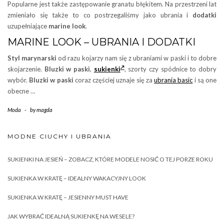
Popularne jest także zastępowanie granatu błękitem. Na przestrzeni lat
zmieniało się także to co postrzegaliśmy jako ubrania i
dodatki
uzupełniające
marine look
.
MARINE LOOK – UBRANIA I DODATKI
Styl marynarski
od razu kojarzy nam się z ubraniami w paski i to dobre
skojarzenie.
Bluzki w paski
,
sukienki
, szorty czy spódnice to dobry
wybór.
Bluzki w paski
coraz częściej uznaje się za
ubrania basic
i są one
obecne …
Moda
-
by
magda
MODNE CIUCHY I UBRANIA
SUKIENKI NA JESIEŃ – ZOBACZ, KTÓRE MODELE NOSIĆ O TEJ PORZE ROKU
SUKIENKA W KRATĘ – IDEALNY WAKACYJNY LOOK
SUKIENKA W KRATĘ – JESIENNY MUST HAVE
JAK WYBRAĆ IDEALNĄ SUKIENKĘ NA WESELE?