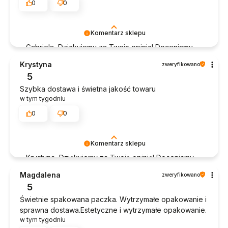
0
0
Komentarz sklepu
Gabriela, Dziękujemy za Twoją opinię! Doceniamy
czas poświęcony na podzielenie się z nami Twoim
Krystyna
zweryfikowano
doświadczeniem. Jesteśmy szczęśliwi, że mamy
5
takich klientów. Z pozdrowieniami, obsługa sklepu.
Szybka dostawa i świetna jakość towaru
w tym tygodniu
0
0
Komentarz sklepu
Krystyna, Dziękujemy za Twoją opinię! Doceniamy
czas poświęcony na podzielenie się z nami Twoim
Magdalena
zweryfikowano
doświadczeniem. Jesteśmy szczęśliwi, że mamy
5
takich klientów. Z pozdrowieniami, obsługa sklepu.
Świetnie spakowana paczka. Wytrzymałe opakowanie i
sprawna dostawa.Estetyczne i wytrzymałe opakowanie.
w tym tygodniu