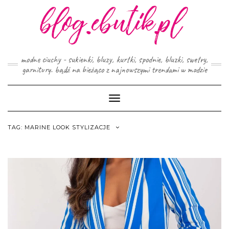
Skip
to
content
modne ciuchy - sukienki, bluzy, kurtki, spodnie, bluzki, swetry,
garnitury. bądź na bieżąco z najnowszymi trendami w modzie
Toggle
Navigation
TAG:
MARINE LOOK STYLIZACJE