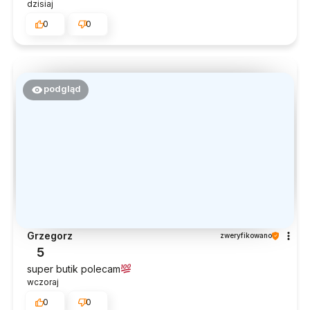
dzisiaj
0
0
podgląd
Grzegorz
zweryfikowano
5
super butik polecam
wczoraj
0
0