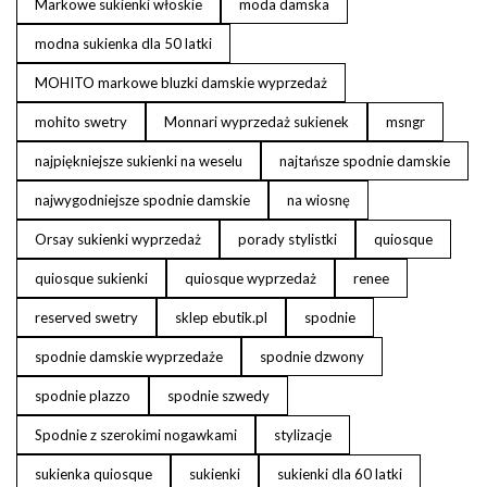
Markowe sukienki włoskie
moda damska
modna sukienka dla 50 latki
MOHITO markowe bluzki damskie wyprzedaż
mohito swetry
Monnari wyprzedaż sukienek
msngr
najpiękniejsze sukienki na weselu
najtańsze spodnie damskie
najwygodniejsze spodnie damskie
na wiosnę
Orsay sukienki wyprzedaż
porady stylistki
quiosque
quiosque sukienki
quiosque wyprzedaż
renee
reserved swetry
sklep ebutik.pl
spodnie
spodnie damskie wyprzedaże
spodnie dzwony
spodnie plazzo
spodnie szwedy
Spodnie z szerokimi nogawkami
stylizacje
sukienka quiosque
sukienki
sukienki dla 60 latki