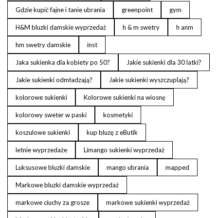
Gdzie kupić fajne i tanie ubrania
greenpoint
gym
H&M bluzki damskie wyprzedaż
h & m swetry
h anm
hm swetry damskie
inst
Jaka sukienka dla kobiety po 50?
Jakie sukienki dla 30 latki?
Jakie sukienki odmładzają?
Jakie sukienki wyszczuplają?
kolorowe sukienki
Kolorowe sukienki na wiosnę
kolorowy sweter w paski
kosmetyki
koszulowe sukienki
kup bluzę z eButik
letnie wyprzedaże
Limango sukienki wyprzedaż
Luksusowe bluzki damskie
mango ubrania
mapped
Markowe bluzki damskie wyprzedaż
markowe ciuchy za grosze
markowe sukienki wyprzedaż