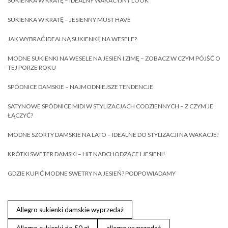
SUKIENKA W KRATĘ – IDEALNY WAKACYJNY LOOK
SUKIENKA W KRATĘ – JESIENNY MUST HAVE
JAK WYBRAĆ IDEALNĄ SUKIENKĘ NA WESELE?
MODNE SUKIENKI NA WESELE NA JESIEŃ I ZIMĘ – ZOBACZ W CZYM PÓJŚĆ O
TEJ PORZE ROKU
SPÓDNICE DAMSKIE – NAJMODNIEJSZE TENDENCJE
SATYNOWE SPÓDNICE MIDI W STYLIZACJACH CODZIENNYCH – Z CZYM JE
ŁĄCZYĆ?
MODNE SZORTY DAMSKIE NA LATO – IDEALNE DO STYLIZACJI NA WAKACJE!
KRÓTKI SWETER DAMSKI – HIT NADCHODZĄCEJ JESIENI!
GDZIE KUPIĆ MODNE SWETRY NA JESIEŃ? PODPOWIADAMY
Allegro sukienki damskie wyprzedaż