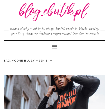
Skip
to
content
modne ciuchy - sukienki, bluzy, kurtki, spodnie, bluzki, swetry,
garnitury. bądź na bieżąco z najnowszymi trendami w modzie
Toggle
Navigation
TAG:
MODNE BLUZY MĘSKIE