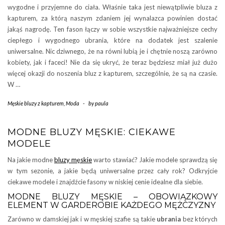
wygodne i przyjemne do ciała. Właśnie taka jest niewątpliwie bluza z
kapturem, za którą naszym zdaniem jej wynalazca powinien dostać
jakąś nagrodę. Ten fason łączy w sobie wszystkie najważniejsze cechy
ciepłego i wygodnego ubrania, które na dodatek jest szalenie
uniwersalne. Nic dziwnego, że na równi lubią je i chętnie noszą zarówno
kobiety, jak i faceci! Nie da się ukryć, że teraz będziesz miał już dużo
więcej okazji do noszenia bluz z kapturem, szczególnie, że są na czasie.
W …
Męskie bluzy z kapturem
,
Moda
-
by
paula
MODNE BLUZY MĘSKIE: CIEKAWE
MODELE
Na jakie modne
bluzy męskie
warto stawiać? Jakie modele sprawdzą się
w tym sezonie, a jakie będą uniwersalne przez cały rok? Odkryjcie
ciekawe modele i znajdźcie fasony w niskiej cenie idealne dla siebie.
MODNE BLUZY MĘSKIE – OBOWIĄZKOWY
ELEMENT W GARDEROBIE KAŻDEGO MĘŻCZYZNY
Zarówno w damskiej jak i w męskiej szafie są takie
ubrania
bez których