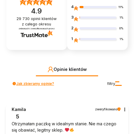
4
11%
4.9
3
1%
29 730
opinii klientów
z całego okresu
2
0%
zebranych i zweryfikowanych przez
1
1%
Opinie klientów
Jak zbieramy opinie?
filtry
Kamila
zweryfikowano
5
Otrzymałam paczkę w idealnym stanie. Nie ma czego
się obawiać, legitny sklep.