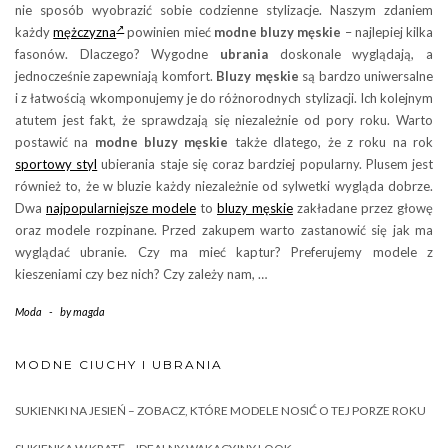
nie sposób wyobrazić sobie codzienne stylizacje. Naszym zdaniem
każdy
mężczyzna
powinien mieć
modne bluzy męskie
– najlepiej kilka
fasonów. Dlaczego? Wygodne
ubrania
doskonale wyglądają, a
jednocześnie zapewniają komfort.
Bluzy męskie
są bardzo uniwersalne
i z łatwością wkomponujemy je do różnorodnych stylizacji. Ich kolejnym
atutem jest fakt, że sprawdzają się niezależnie od pory roku. Warto
postawić na
modne bluzy męskie
także dlatego, że z roku na rok
sportowy styl
ubierania staje się coraz bardziej popularny. Plusem jest
również to, że w bluzie każdy niezależnie od sylwetki wygląda dobrze.
Dwa
najpopularniejsze modele
to
bluzy męskie
zakładane przez głowę
oraz modele rozpinane. Przed zakupem warto zastanowić się jak ma
wyglądać ubranie. Czy ma mieć kaptur? Preferujemy modele z
kieszeniami czy bez nich? Czy zależy nam, …
Moda
-
by
magda
MODNE CIUCHY I UBRANIA
SUKIENKI NA JESIEŃ – ZOBACZ, KTÓRE MODELE NOSIĆ O TEJ PORZE ROKU