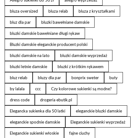
Allegro sukienki do 50 zł
allegro wyprzedaż
bluza oversized
bluza relab
bluza z kryształkami
bluz dla par
bluzki bawełniane damskie
bluzki damskie bawełniane długi rękaw
Bluzki damskie eleganckie producent polski
bluzki damskie na lato
bluzki damskie wyprzedaż
bluzki letnie damskie
bluzki z krótkim rękawem
bluz relab
bluzy dla par
bonprix sweter
buty
by lalala
ccc
Czy kolorowe sukienki są modne?
dress code
drogeria ebutik.pl
Elegancka sukienka dla 50 latki
eleganckie bluzki damskie
eleganckie spodnie damskie
Eleganckie sukienki wyprzedaż
Eleganckie sukienki włoskie
fajne ciuchy