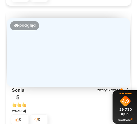
podgląd
Sonia
zweryfikowano
5
4.9
29 730
wczoraj
opinii
z całego
0
0
okresu