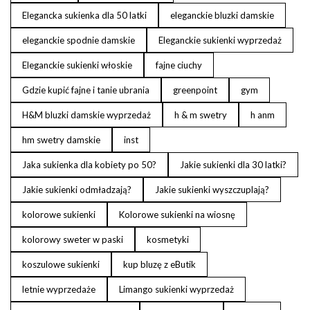
Elegancka sukienka dla 50 latki
eleganckie bluzki damskie
eleganckie spodnie damskie
Eleganckie sukienki wyprzedaż
Eleganckie sukienki włoskie
fajne ciuchy
Gdzie kupić fajne i tanie ubrania
greenpoint
gym
H&M bluzki damskie wyprzedaż
h & m swetry
h anm
hm swetry damskie
inst
Jaka sukienka dla kobiety po 50?
Jakie sukienki dla 30 latki?
Jakie sukienki odmładzają?
Jakie sukienki wyszczuplają?
kolorowe sukienki
Kolorowe sukienki na wiosnę
kolorowy sweter w paski
kosmetyki
koszulowe sukienki
kup bluzę z eButik
letnie wyprzedaże
Limango sukienki wyprzedaż