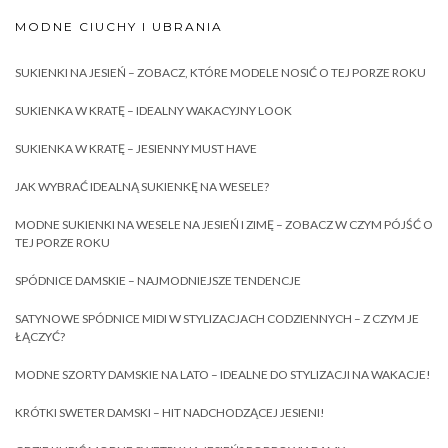
MODNE CIUCHY I UBRANIA
SUKIENKI NA JESIEŃ – ZOBACZ, KTÓRE MODELE NOSIĆ O TEJ PORZE ROKU
SUKIENKA W KRATĘ – IDEALNY WAKACYJNY LOOK
SUKIENKA W KRATĘ – JESIENNY MUST HAVE
JAK WYBRAĆ IDEALNĄ SUKIENKĘ NA WESELE?
MODNE SUKIENKI NA WESELE NA JESIEŃ I ZIMĘ – ZOBACZ W CZYM PÓJŚĆ O
TEJ PORZE ROKU
SPÓDNICE DAMSKIE – NAJMODNIEJSZE TENDENCJE
SATYNOWE SPÓDNICE MIDI W STYLIZACJACH CODZIENNYCH – Z CZYM JE
ŁĄCZYĆ?
MODNE SZORTY DAMSKIE NA LATO – IDEALNE DO STYLIZACJI NA WAKACJE!
KRÓTKI SWETER DAMSKI – HIT NADCHODZĄCEJ JESIENI!