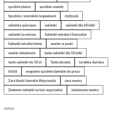
spodnie plazzo
spodnie szwedy
Spodnie z szerokimi nogawkami
stylizacje
sukienka quiosque
sukienki
sukienki dla 60 latki
sukienki na wiosnę
Sukienki włoskie i francuskie
Sukienki włoskie letnie
sweter w paski
sweter świąteczny
tanie sukienki dla 50 latki
tanie sukienki do 50 zł
Tanie ubrania
torebka damska
ttttttt
wygodne spodnie damskie do pracy
Zara bluzki damskie Wyprzedaż
zara swetry
Zwiewne sukienki na lato wyprzedaż
świąteczne swetry
ADIDAS