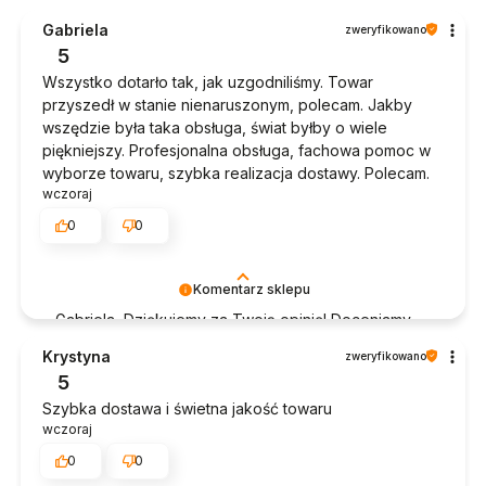
Gabriela
zweryfikowano
5
Wszystko dotarło tak, jak uzgodniliśmy. Towar
przyszedł w stanie nienaruszonym, polecam. Jakby
wszędzie była taka obsługa, świat byłby o wiele
piękniejszy. Profesjonalna obsługa, fachowa pomoc w
wyborze towaru, szybka realizacja dostawy. Polecam.
wczoraj
0
0
Komentarz sklepu
Gabriela, Dziękujemy za Twoją opinię! Doceniamy
czas poświęcony na podzielenie się z nami Twoim
Krystyna
zweryfikowano
doświadczeniem. Jesteśmy szczęśliwi, że mamy
5
takich klientów. Z pozdrowieniami, obsługa sklepu.
Szybka dostawa i świetna jakość towaru
wczoraj
0
0