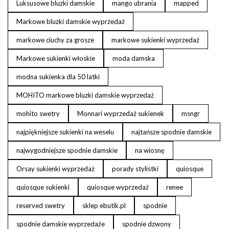
Luksusowe bluzki damskie
mango ubrania
mapped
Markowe bluzki damskie wyprzedaż
markowe ciuchy za grosze
markowe sukienki wyprzedaż
Markowe sukienki włoskie
moda damska
modna sukienka dla 50 latki
MOHITO markowe bluzki damskie wyprzedaż
mohito swetry
Monnari wyprzedaż sukienek
msngr
najpiękniejsze sukienki na weselu
najtańsze spodnie damskie
najwygodniejsze spodnie damskie
na wiosnę
Orsay sukienki wyprzedaż
porady stylistki
quiosque
quiosque sukienki
quiosque wyprzedaż
renee
reserved swetry
sklep ebutik.pl
spodnie
spodnie damskie wyprzedaże
spodnie dzwony