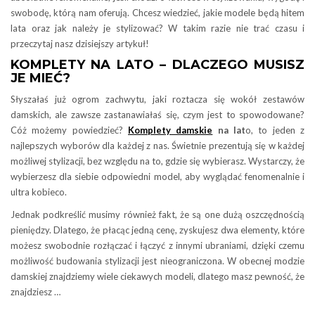
swobodę, którą nam oferują. Chcesz wiedzieć, jakie modele będą hitem
lata oraz jak należy je stylizować? W takim razie nie trać czasu i
przeczytaj nasz dzisiejszy artykuł!
KOMPLETY NA LATO – DLACZEGO MUSISZ
JE MIEĆ?
Słyszałaś już ogrom zachwytu, jaki roztacza się wokół zestawów
damskich, ale zawsze zastanawiałaś się, czym jest to spowodowane?
Cóż możemy powiedzieć?
Komplety damskie
na lat
o, to jeden z
najlepszych wyborów dla każdej z nas. Świetnie prezentują się w każdej
możliwej stylizacji, bez względu na to, gdzie się wybierasz. Wystarczy, że
wybierzesz dla siebie odpowiedni model, aby wyglądać fenomenalnie i
ultra kobieco.
Jednak podkreślić musimy również fakt, że są one dużą oszczędnością
pieniędzy. Dlatego, że płacąc jedną cenę, zyskujesz dwa elementy, które
możesz swobodnie rozłączać i łączyć z innymi ubraniami, dzięki czemu
możliwość budowania stylizacji jest nieograniczona. W obecnej modzie
damskiej znajdziemy wiele ciekawych modeli, dlatego masz pewność, że
znajdziesz …