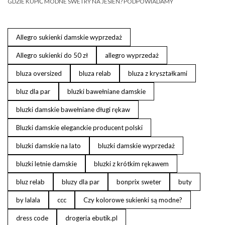
GDZIE KUPIĆ MODNE SWETRY NA JESIEŃ? PODPOWIADAMY
Allegro sukienki damskie wyprzedaż
Allegro sukienki do 50 zł
allegro wyprzedaż
bluza oversized
bluza relab
bluza z kryształkami
bluz dla par
bluzki bawełniane damskie
bluzki damskie bawełniane długi rękaw
Bluzki damskie eleganckie producent polski
bluzki damskie na lato
bluzki damskie wyprzedaż
bluzki letnie damskie
bluzki z krótkim rękawem
bluz relab
bluzy dla par
bonprix sweter
buty
by lalala
ccc
Czy kolorowe sukienki są modne?
dress code
drogeria ebutik.pl