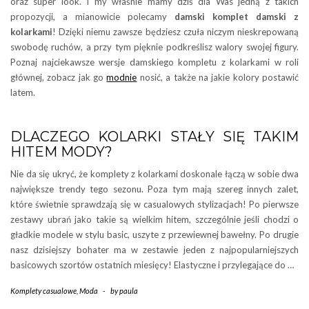
oraz super look. I my właśnie mamy dziś dla Was jedną z takich
propozycji, a mianowicie polecamy
damski komplet damski z
kolarkami
! Dzięki niemu zawsze będziesz czuła niczym nieskrepowaną
swobodę ruchów, a przy tym pięknie podkreślisz walory swojej figury.
Poznaj najciekawsze wersje damskiego kompletu z kolarkami w roli
głównej, zobacz jak go
modnie
nosić, a także na jakie kolory postawić
latem.
DLACZEGO KOLARKI STAŁY SIĘ TAKIM
HITEM MODY?
Nie da się ukryć, że komplety z kolarkami doskonale łączą w sobie dwa
największe trendy tego sezonu. Poza tym mają szereg innych zalet,
które świetnie sprawdzają się w casualowych stylizacjach! Po pierwsze
zestawy ubrań jako takie są wielkim hitem, szczególnie jeśli chodzi o
gładkie modele w stylu basic, uszyte z przewiewnej bawełny. Po drugie
nasz dzisiejszy bohater ma w zestawie jeden z najpopularniejszych
basicowych szortów ostatnich miesięcy! Elastyczne i przylegające do …
Komplety casualowe
,
Moda
-
by
paula