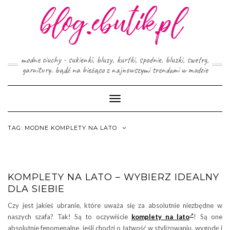
Skip
to
content
modne ciuchy - sukienki, bluzy, kurtki, spodnie, bluzki, swetry,
garnitury. bądź na bieżąco z najnowszymi trendami w modzie
Toggle
Navigation
TAG:
MODNE KOMPLETY NA LATO
KOMPLETY NA LATO – WYBIERZ IDEALNY
DLA SIEBIE
Czy jest jakieś ubranie, które uważa się za absolutnie niezbędne w
naszych szafa? Tak! Są to oczywiście
komplety na lato
! Są one
absolutnie fenomenalne, jeśli chodzi o łatwość w stylizowaniu, wygodę i