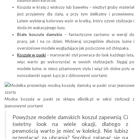
nadmorskim kurorcie.
Koszula w kratę z wiskozy lub bawełny – niezbyt gruby materiał
jest przyjemny dla ciała, a przy tym delikatny i przewiewny.
Latem wybieraj kolorowy wzór w kratkę, który ożywi stylizacje i
doda im wakacyjnego luzu.
Białe koszule damskie
– fantastyczne zarówno w wersji do
pracy, jak i na co dzień. Wybieraj szczególnie dłuższe, luźne i
oversize’owe modele wyglądające jak pożyczone od chłopaka.
Koszule w paski
– marynarski styl powraca do łask każdego lata,
więc warto go wykorzystać w swoich stylizacjach. Sięgaj po
modele luźne, w nieco piżamowym stylu i wiąż ich dolne poły w
nonszalancki supeł. Łącz je z dżinsowymi szortami.
Modna koszula w paski ze sklepu eButik.pl w seksi stylizacji z
jeansowymi szortami
Powyższe modele damskich koszul zapewnią Ci
świetny look na wiele okazji, dlatego z
pewnością warto je mieć w kolekcji. Nie lubisz
przepłacać za ubrania? Spróbuj załapać się na