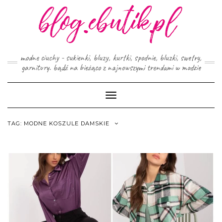
Skip
to
content
modne ciuchy - sukienki, bluzy, kurtki, spodnie, bluzki, swetry,
garnitury. bądź na bieżąco z najnowszymi trendami w modzie
Toggle
Navigation
TAG:
MODNE KOSZULE DAMSKIE