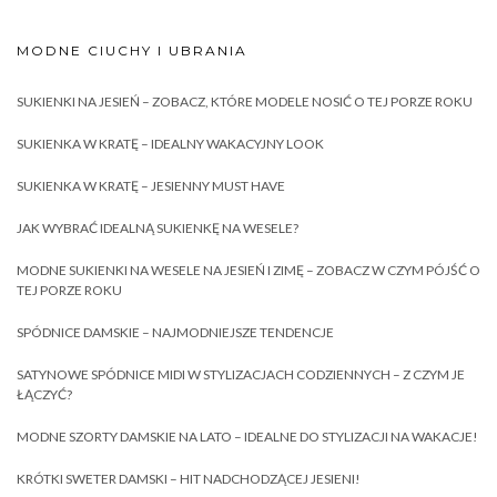
MODNE CIUCHY I UBRANIA
SUKIENKI NA JESIEŃ – ZOBACZ, KTÓRE MODELE NOSIĆ O TEJ PORZE ROKU
SUKIENKA W KRATĘ – IDEALNY WAKACYJNY LOOK
SUKIENKA W KRATĘ – JESIENNY MUST HAVE
JAK WYBRAĆ IDEALNĄ SUKIENKĘ NA WESELE?
MODNE SUKIENKI NA WESELE NA JESIEŃ I ZIMĘ – ZOBACZ W CZYM PÓJŚĆ O
TEJ PORZE ROKU
SPÓDNICE DAMSKIE – NAJMODNIEJSZE TENDENCJE
SATYNOWE SPÓDNICE MIDI W STYLIZACJACH CODZIENNYCH – Z CZYM JE
ŁĄCZYĆ?
MODNE SZORTY DAMSKIE NA LATO – IDEALNE DO STYLIZACJI NA WAKACJE!
KRÓTKI SWETER DAMSKI – HIT NADCHODZĄCEJ JESIENI!