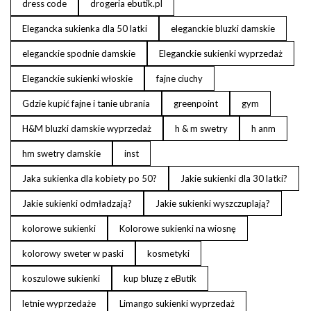
dress code
drogeria ebutik.pl
Elegancka sukienka dla 50 latki
eleganckie bluzki damskie
eleganckie spodnie damskie
Eleganckie sukienki wyprzedaż
Eleganckie sukienki włoskie
fajne ciuchy
Gdzie kupić fajne i tanie ubrania
greenpoint
gym
H&M bluzki damskie wyprzedaż
h & m swetry
h anm
hm swetry damskie
inst
Jaka sukienka dla kobiety po 50?
Jakie sukienki dla 30 latki?
Jakie sukienki odmładzają?
Jakie sukienki wyszczuplają?
kolorowe sukienki
Kolorowe sukienki na wiosnę
kolorowy sweter w paski
kosmetyki
koszulowe sukienki
kup bluzę z eButik
letnie wyprzedaże
Limango sukienki wyprzedaż