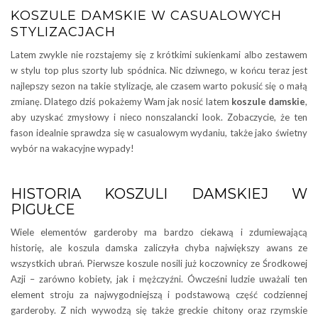
KOSZULE DAMSKIE W CASUALOWYCH
STYLIZACJACH
Latem zwykle nie rozstajemy się z krótkimi sukienkami albo zestawem
w stylu top plus szorty lub spódnica. Nic dziwnego, w końcu teraz jest
najlepszy sezon na takie stylizacje, ale czasem warto pokusić się o małą
zmianę. Dlatego dziś pokażemy Wam jak nosić latem
koszule damskie
,
aby uzyskać zmysłowy i nieco nonszalancki look. Zobaczycie, że ten
fason idealnie sprawdza się w casualowym wydaniu, także jako świetny
wybór na wakacyjne wypady!
HISTORIA KOSZULI DAMSKIEJ W
PIGUŁCE
Wiele elementów garderoby ma bardzo ciekawą i zdumiewającą
historię, ale koszula damska zaliczyła chyba największy awans ze
wszystkich ubrań. Pierwsze koszule nosili już koczownicy ze Środkowej
Azji – zarówno kobiety, jak i mężczyźni. Ówcześni ludzie uważali ten
element stroju za najwygodniejszą i podstawową część codziennej
garderoby. Z nich wywodzą się także greckie chitony oraz rzymskie