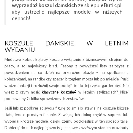
wyprzedaż koszul damskich
ze sklepu eButik.pl,
aby ustrzelić najlepsze modele w niższych
cenach!
KOSZULE DAMSKIE W LETNIM
WYDANIU
Mnóstwo kobiet kojarzy koszule wyłącznie z biznesowym strojem do
pracy, a to największy błąd. Fasony z powyższej listy założysz z
powodzeniem na co dzień na przeróżne okazje – na spotkanie z
koleżankami, na randkę czy spacer brzegiem morza lub po mieście. Puść
wodze fantazji i rozluźnij swoje podejście do tej części garderoby! Nie
wiesz z czym nosić
klasyczne koszule
w letnich stylizacjach? Niżej
podsuwamy Ci kilka sprawdzonych zestawów.
Jeśli lubisz podkreślać swoją figurę to śmiało stawiaj na koszule bliższe
ciału, lecz o prostym fasonie. Zawiązuj ich dolną część w supełek lub
wybieraj krótsze modele, dzięki czemu podkreślisz w ten sposób talię.
Dobieraj do nich najlepiej szorty jeansowe z wyższym stanem oraz buty