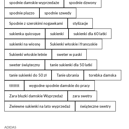
spodnie damskie wyprzedaże
spodnie dzwony
spodnie plazzo
spodnie szwedy
Spodnie z szerokimi nogawkami
stylizacje
sukienka quiosque
sukienki
sukienki dla 60 latki
sukienki na wiosnę
Sukienki włoskie i francuskie
Sukienki włoskie letnie
sweter w paski
sweter świąteczny
tanie sukienki dla 50 latki
tanie sukienki do 50 zł
Tanie ubrania
torebka damska
ttttttt
wygodne spodnie damskie do pracy
Zara bluzki damskie Wyprzedaż
zara swetry
Zwiewne sukienki na lato wyprzedaż
świąteczne swetry
ADIDAS