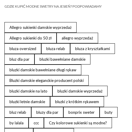
GDZIE KUPIĆ MODNE SWETRY NA JESIEŃ? PODPOWIADAMY
Allegro sukienki damskie wyprzedaż
Allegro sukienki do 50 zł
allegro wyprzedaż
bluza oversized
bluza relab
bluza z kryształkami
bluz dla par
bluzki bawełniane damskie
bluzki damskie bawełniane długi rękaw
Bluzki damskie eleganckie producent polski
bluzki damskie na lato
bluzki damskie wyprzedaż
bluzki letnie damskie
bluzki z krótkim rękawem
bluz relab
bluzy dla par
bonprix sweter
buty
by lalala
ccc
Czy kolorowe sukienki są modne?