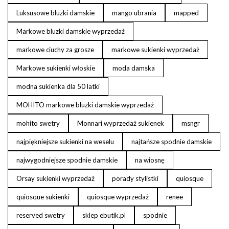
Luksusowe bluzki damskie
mango ubrania
mapped
Markowe bluzki damskie wyprzedaż
markowe ciuchy za grosze
markowe sukienki wyprzedaż
Markowe sukienki włoskie
moda damska
modna sukienka dla 50 latki
MOHITO markowe bluzki damskie wyprzedaż
mohito swetry
Monnari wyprzedaż sukienek
msngr
najpiękniejsze sukienki na weselu
najtańsze spodnie damskie
najwygodniejsze spodnie damskie
na wiosnę
Orsay sukienki wyprzedaż
porady stylistki
quiosque
quiosque sukienki
quiosque wyprzedaż
renee
reserved swetry
sklep ebutik.pl
spodnie