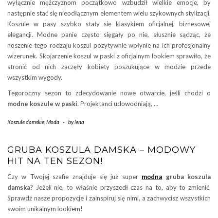
wyłącznie mężczyznom początkowo wzbudził wielkie emocje, by
następnie stać się nieodłącznym elementem wielu szykownych stylizacji.
Koszule w pasy szybko stały się klasykiem oficjalnej, biznesowej
elegancji. Modne panie często sięgały po nie, słusznie sądząc, że
noszenie tego rodzaju koszul pozytywnie wpłynie na ich profesjonalny
wizerunek. Skojarzenie koszul w paski z oficjalnym lookiem sprawiło, że
stronić od nich zaczęły kobiety poszukujące w modzie przede
wszystkim wygody.
Tegoroczny sezon to zdecydowanie nowe otwarcie, jeśli chodzi o
modne koszule w paski
. Projektanci udowodniają, …
Koszule damskie
,
Moda
-
by
lena
GRUBA KOSZULA DAMSKA – MODOWY
HIT NA TEN SEZON!
Czy w Twojej szafie znajduje się już super
modna
gruba koszula
damska
? Jeżeli nie, to właśnie przyszedł czas na to, aby to zmienić.
Sprawdź nasze propozycje i zainspiruj się nimi, a zachwycisz wszystkich
swoim unikalnym lookiem!