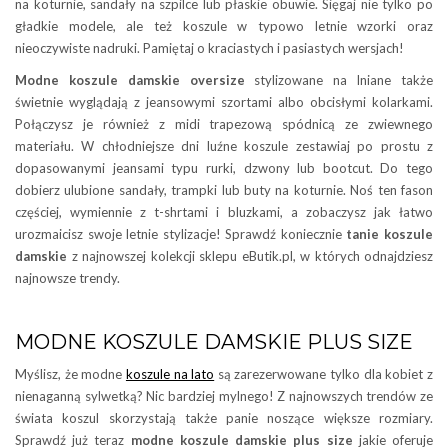
na koturnie, sandały na szpilce lub płaskie obuwie. Sięgaj nie tylko po
gładkie modele, ale też koszule w typowo letnie wzorki oraz
nieoczywiste nadruki. Pamiętaj o kraciastych i pasiastych wersjach!
Modne koszule damskie oversize
stylizowane na lniane także
świetnie wyglądają z jeansowymi szortami albo obcisłymi kolarkami.
Połączysz je również z midi trapezową spódnicą ze zwiewnego
materiału. W chłodniejsze dni luźne koszule zestawiaj po prostu z
dopasowanymi jeansami typu rurki, dzwony lub bootcut. Do tego
dobierz ulubione sandały, trampki lub buty na koturnie. Noś ten fason
częściej, wymiennie z t-shrtami i bluzkami, a zobaczysz jak łatwo
urozmaicisz swoje letnie stylizacje! Sprawdź koniecznie
tanie koszule
damskie
z najnowszej kolekcji sklepu eButik.pl, w których odnajdziesz
najnowsze trendy.
MODNE KOSZULE DAMSKIE PLUS SIZE
Myślisz, że modne
koszule na lato
są zarezerwowane tylko dla kobiet z
nienaganną sylwetką? Nic bardziej mylnego! Z najnowszych trendów ze
świata koszul skorzystają także panie noszące większe rozmiary.
Sprawdź już teraz
modne koszule damskie plus size
jakie oferuje