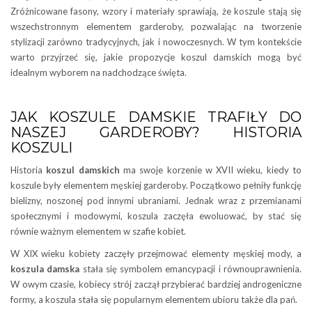
Zróżnicowane fasony, wzory i materiały sprawiają, że koszule stają się
wszechstronnym elementem garderoby, pozwalając na tworzenie
stylizacji zarówno tradycyjnych, jak i nowoczesnych. W tym kontekście
warto przyjrzeć się, jakie propozycje koszul damskich mogą być
idealnym wyborem na nadchodzące święta.
JAK KOSZULE DAMSKIE TRAFIŁY DO
NASZEJ GARDEROBY? HISTORIA
KOSZULI
Historia
koszul damskich
ma swoje korzenie w XVII wieku, kiedy to
koszule były elementem męskiej garderoby. Początkowo pełniły funkcję
bielizny, noszonej pod innymi ubraniami. Jednak wraz z przemianami
społecznymi i modowymi, koszula zaczęła ewoluować, by stać się
równie ważnym elementem w szafie kobiet.
W XIX wieku kobiety zaczęły przejmować elementy męskiej mody, a
koszula damska
stała się symbolem emancypacji i równouprawnienia.
W owym czasie, kobiecy strój zaczął przybierać bardziej androgeniczne
formy, a koszula stała się popularnym elementem ubioru także dla pań.