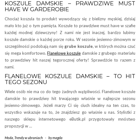
KOSZULE DAMSKIE – PRAWDZIWE MUST
HAVE W GARDEROBIE
Chociaż koszula to produkt wywodzący się z bielizny męskiej, dzisiaj
mało kto już o tym pamięta. Koszule to prawdziwe must have w szafie
każdej modnej dziewczyny! Z nami nie jest inaczej, bardzo lubimy
koszule damskie o każdej porze roku. W sezonie jesienno-zimowym w
szczególności podobają nam się
grube koszule
, w których można czuć
się mega komfortowo.
Flanelowe koszule
damskie z grubego materiału
to prawdziwy hit naszej tegorocznej oferty! Sprawdźcie to razem z
nami.
FLANELOWE KOSZULE DAMSKIE – TO HIT
TEGO SEZONU
Wiele osób nie ma co do tego żadnych wątpliwości. Flanelowe koszule
damskie to prawdziwy hit trwającego właśnie w najlepsze sezonu
jesienno-zimowego. Jeżeli marzy Ci się ciuch idealny na ten czas, to
wszystko wskazuje na to, że znajdziesz go właśnie u nas. Stylistki z
naszego sklepu internetowego eButik.pl przygotowały mnóstwo
propozycji w …
Moda
,
Trendy w ubraniach
-
by
magda