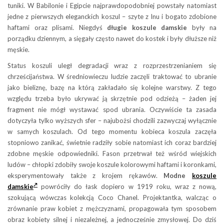
tuniki. W Babilonie i Egipcie najprawdopodobniej powstały natomiast
jedne z pierwszych eleganckich koszul – szyte z lnu i bogato zdobione
haftami oraz plisami. Niegdyś
długie koszule damskie
były na
porządku dziennym, a sięgały często nawet do kostek i były dłuższe niż
męskie.
Status koszuli uległ degradacji wraz z rozprzestrzenianiem się
chrześcijaństwa. W średniowieczu ludzie zaczęli traktować to ubranie
jako bieliznę, bazę na którą zakładało się kolejne warstwy. Z tego
względu trzeba było ukrywać ją skrzętnie pod odzieżą – żaden jej
fragment nie mógł wystawać spod ubrania. Oczywiście ta zasada
dotyczyła tylko wyższych sfer – najubożsi chodzili zazwyczaj wyłącznie
w samych koszulach. Od tego momentu kobieca koszula zaczęła
stopniowo zanikać, świetnie radziły sobie natomiast ich coraz bardziej
zdobne męskie odpowiedniki. Fason przetrwał też wśród wiejskich
ludów – chłopki zdobiły swoje koszule kolorowymi haftami i koronkami,
eksperymentowały także z krojem rękawów.
Modne
koszule
damskie
powróciły do łask dopiero w 1919 roku, wraz z nową,
szokującą wówczas kolekcją Coco Chanel. Projektantka, walcząc o
zrównanie praw kobiet z mężczyznami, propagowała tym sposobem
obraz kobiety silnej i niezależnej, a jednocześnie zmysłowej. Do dziś