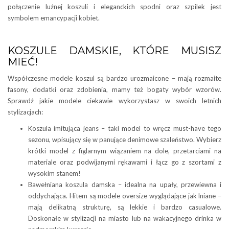
połączenie luźnej koszuli i eleganckich spodni oraz szpilek jest
symbolem emancypacji kobiet.
KOSZULE DAMSKIE, KTÓRE MUSISZ
MIEĆ!
Współczesne modele koszul są bardzo urozmaicone – mają rozmaite
fasony, dodatki oraz zdobienia, mamy też bogaty wybór wzorów.
Sprawdź jakie modele ciekawie wykorzystasz w swoich letnich
stylizacjach:
Koszula imitująca jeans – taki model to wręcz must-have tego
sezonu, wpisujący się w panujące denimowe szaleństwo. Wybierz
krótki model z figlarnym wiązaniem na dole, przetarciami na
materiale oraz podwijanymi rękawami i łącz go z szortami z
wysokim stanem!
Bawełniana koszula damska – idealna na upały, przewiewna i
oddychająca. Hitem są modele oversize wyglądające jak lniane –
mają delikatną strukturę, są lekkie i bardzo casualowe.
Doskonałe w stylizacji na miasto lub na wakacyjnego drinka w