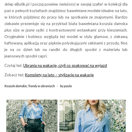
sklep eButik.pl i poczuj powiew świeżości w swojej szafie! w kolekcji dla
pań o pełnych kształtach znajdziesz bawełniane modele idealne na lato,
w których pójdziesz do pracy lub na spotkanie ze znajomymi. Bardzo
ciekawie prezentuje się na przykład biała bawełniana koszula damska
plus size w jasne cętki z kontrastowymi wstawkami przy kieszeniach.
Oryginalnie i kobieco wygląda też model w stylu glamour, z ciekawą
haftowaną aplikacją oraz pięknie połyskującymi cekinami z przodu. Noś
je na co dzień lub na randki do długich spodni z materiału lub
jeansowych spodni capri.
Czytaj też:
Ubrania na wakacje, czyli co spakować na wyjazd
Zobacz też:
Komplety na lato – stylizacje na wakacje
Koszule damskie
,
Trendy w ubraniach
-
by
paula