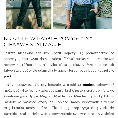
KOSZULE W PASKI – POMYSŁY NA
CIEKAWE STYLIZACJE
Jeszcze niedawno ten typ koszul kojarzył się jednoznacznie ze
sztywnym, biurowym dress codem. Dzisiaj pasiaste modele koszul
nosimy na różnorodne, nie tylko oficjalne okazje. Przekonaj się, jak
łatwo stworzyć wiele udanych stylizacji, których bazą będą
koszule w
paski
.
Jeśli zastanawiasz się,
czy koszule w paski są
modne
, odpowiedź
może być tylko jedna – zdecydowanie tak! Często sięgają po nie takie
światowe gwiazdy jak Meghan Markle, Eva Mendes czy Nicky Hilton.
Koszule w pasiaste wzory do kobiecej mody wprowadziła wielka
projektantka mody – Coco Chanel. Jej propozycja dołączenia do
damskich szaf odzieży wtedy powszechnie uznawanej za przynależną