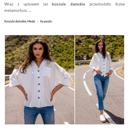
Wraz z upływem lat
koszule damskie
przechodziły liczne
metamorfozy. …
Koszule damskie
,
Moda
-
by
paula