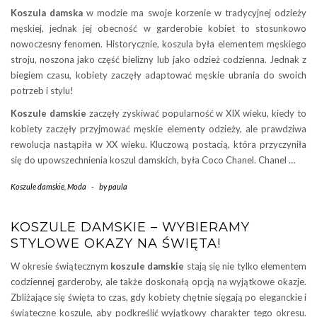
Koszula damska
w modzie ma swoje korzenie w tradycyjnej odzieży
męskiej, jednak jej obecność w garderobie kobiet to stosunkowo
nowoczesny fenomen. Historycznie, koszula była elementem męskiego
stroju, noszona jako część bielizny lub jako odzież codzienna. Jednak z
biegiem czasu, kobiety zaczęły adaptować męskie ubrania do swoich
potrzeb i stylu!
Koszule damskie
zaczęły zyskiwać popularność w XIX wieku, kiedy to
kobiety zaczęły przyjmować męskie elementy odzieży, ale prawdziwa
rewolucja nastąpiła w XX wieku. Kluczową postacią, która przyczyniła
się do upowszechnienia koszul damskich, była Coco Chanel. Chanel …
Koszule damskie
,
Moda
-
by
paula
KOSZULE DAMSKIE – WYBIERAMY
STYLOWE OKAZY NA ŚWIĘTA!
W okresie świątecznym
koszule damskie
stają się nie tylko elementem
codziennej garderoby, ale także doskonałą opcją na wyjątkowe okazje.
Zbliżające się święta to czas, gdy kobiety chętnie sięgają po eleganckie i
świąteczne koszule, aby podkreślić wyjątkowy charakter tego okresu.