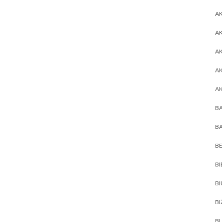
AK
AK
A
A
A
BA
BA
BE
BI
B
BI
BL