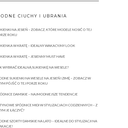
ODNE CIUCHY I UBRANIA
KIENKI NA JESIEŃ – ZOBACZ, KTÓRE MODELE NOSIĆ O TEJ
ORZE ROKU
KIENKA W KRATĘ – IDEALNY WAKACYJNY LOOK
KIENKA W KRATĘ – JESIENNY MUST HAVE
K WYBRAĆ IDEALNĄ SUKIENKĘ NA WESELE?
DNE SUKIENKI NA WESELE NA JESIEŃ I ZIMĘ – ZOBACZ W
YM PÓJŚĆ O TEJ PORZE ROKU
ÓDNICE DAMSKIE – NAJMODNIEJSZE TENDENCJE
TYNOWE SPÓDNICE MIDI W STYLIZACJACH CODZIENNYCH – Z
YM JE ŁĄCZYĆ?
DNE SZORTY DAMSKIE NA LATO – IDEALNE DO STYLIZACJI NA
AKACJE!