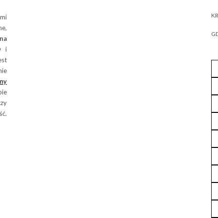
KR
ymi
ne,
GD
na
 i
est
nie
my
bie
czy
ść.