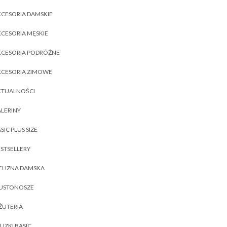
CESORIA DAMSKIE
CESORIA MĘSKIE
KCESORIA PODRÓŻNE
KCESORIA ZIMOWE
KTUALNOŚCI
LERINY
SIC PLUS SIZE
STSELLERY
ELIZNA DAMSKA
IUSTONOSZE
ŻUTERIA
UZKI BASIC