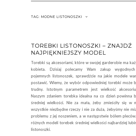
TAG:
MODNE LISTONOSZKI
TOREBKI LISTONOSZKI – ZNAJDŹ
NAJPIĘKNIEJSZY MODEL
Torebki są akcesoriami, które w swojej garderobie ma ka
kobieta. Dzisiaj polecamy Wam zakup wygodnych
pojemnych listonoszek, sprawdźcie na jakie modele wa
postawić. Wiemy, że wybór odpowiedniej torebki może 
trudny. Istotnym parametrem jest wielkość akcesori
Naszym zdaniem torebka idealna na co dzień powinna 
średniej wielkości. Nie za mała, żeby zmieściły się w n
wszystkie niezbędne rzeczy i nie za duża, żebyśmy nie mi
problemu z jej noszeniem, a w następstwie bólem pleców
różnych modeli torebek średniej wielkości najbardziej lub
listonoszki.