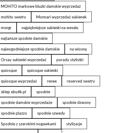
MOHITO markowe bluzki damskie wyprzedaż
mohito swetry
Monnari wyprzedaż sukienek
msngr
najpiękniejsze sukienki na weselu
najtańsze spodnie damskie
najwygodniejsze spodnie damskie
na wiosnę
Orsay sukienki wyprzedaż
porady stylistki
quiosque
quiosque sukienki
quiosque wyprzedaż
renee
reserved swetry
sklep ebutik.pl
spodnie
spodnie damskie wyprzedaże
spodnie dzwony
spodnie plazzo
spodnie szwedy
Spodnie z szerokimi nogawkami
stylizacje