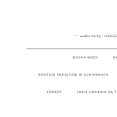
Skip
to
content
modne ciuchy - sukienki
WYSPA MODY
R
RODZAJE DEKOLTÓW W SUKIENKACH
PORADY
JAKIE UBRANIA SĄ 