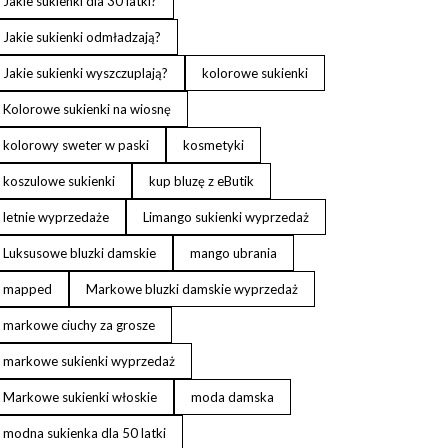
Jakie sukienki dla 30 latki?
Jakie sukienki odmładzają?
Jakie sukienki wyszczuplają?
kolorowe sukienki
Kolorowe sukienki na wiosnę
kolorowy sweter w paski
kosmetyki
koszulowe sukienki
kup bluzę z eButik
letnie wyprzedaże
Limango sukienki wyprzedaż
Luksusowe bluzki damskie
mango ubrania
mapped
Markowe bluzki damskie wyprzedaż
markowe ciuchy za grosze
markowe sukienki wyprzedaż
Markowe sukienki włoskie
moda damska
modna sukienka dla 50 latki