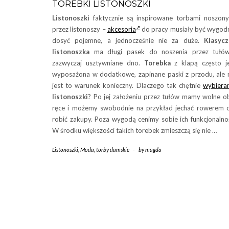
TOREBKI LISTONOSZKI
Listonoszki
faktycznie są inspirowane torbami noszon
przez listonoszy –
akcesoria
do pracy musiały być wygod
dosyć pojemne, a jednocześnie nie za duże.
Klasycz
listonoszka
ma długi pasek do noszenia przez tułów
zazwyczaj usztywniane dno.
Torebka
z klapą często j
wyposażona w dodatkowe, zapinane paski z przodu, ale 
jest to warunek konieczny. Dlaczego tak chętnie
wybiera
listonoszki
? Po jej założeniu przez tułów mamy wolne o
ręce i możemy swobodnie na przykład jechać rowerem 
robić zakupy. Poza wygodą cenimy sobie ich funkcjonalno
W środku większości takich torebek zmieszczą się nie …
Listonoszki
,
Moda
,
torby damskie
-
by
magda