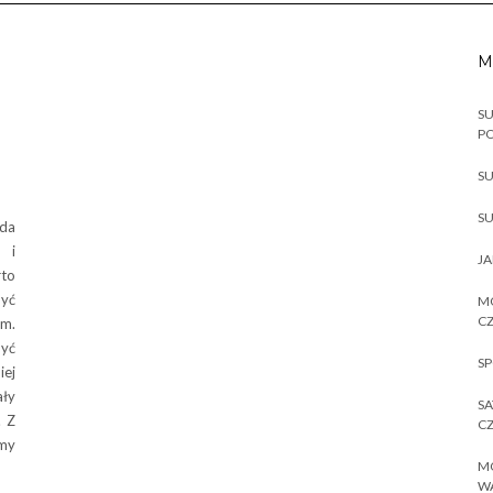
M
SU
P
SU
SU
żda
 i
JA
rto
być
MO
CZ
um.
być
SP
iej
ały
SA
. Z
CZ
imy
MO
W