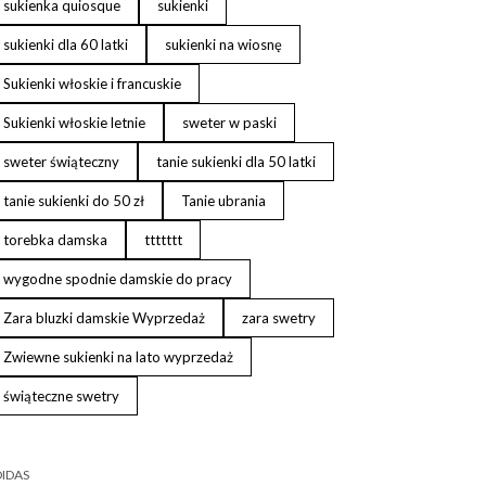
sukienka quiosque
sukienki
sukienki dla 60 latki
sukienki na wiosnę
Sukienki włoskie i francuskie
Sukienki włoskie letnie
sweter w paski
sweter świąteczny
tanie sukienki dla 50 latki
tanie sukienki do 50 zł
Tanie ubrania
torebka damska
ttttttt
wygodne spodnie damskie do pracy
Zara bluzki damskie Wyprzedaż
zara swetry
Zwiewne sukienki na lato wyprzedaż
świąteczne swetry
IDAS