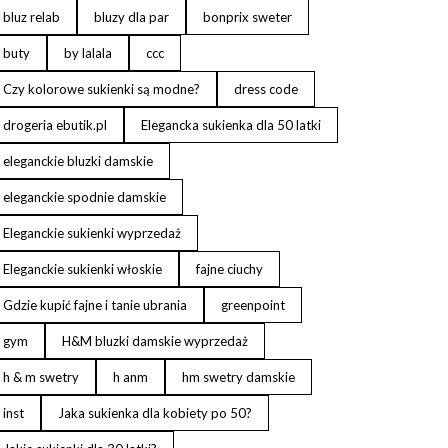
bluz relab
bluzy dla par
bonprix sweter
buty
by lalala
ccc
Czy kolorowe sukienki są modne?
dress code
drogeria ebutik.pl
Elegancka sukienka dla 50 latki
eleganckie bluzki damskie
eleganckie spodnie damskie
Eleganckie sukienki wyprzedaż
Eleganckie sukienki włoskie
fajne ciuchy
Gdzie kupić fajne i tanie ubrania
greenpoint
gym
H&M bluzki damskie wyprzedaż
h & m swetry
h anm
hm swetry damskie
inst
Jaka sukienka dla kobiety po 50?