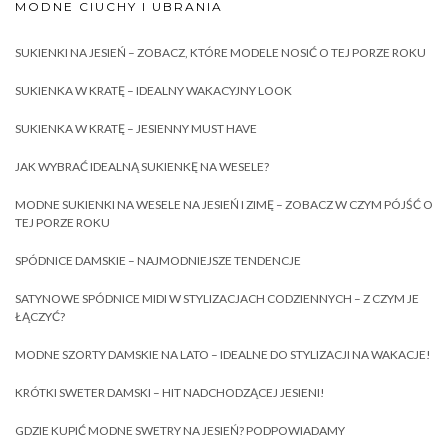
MODNE CIUCHY I UBRANIA
SUKIENKI NA JESIEŃ – ZOBACZ, KTÓRE MODELE NOSIĆ O TEJ PORZE ROKU
SUKIENKA W KRATĘ – IDEALNY WAKACYJNY LOOK
SUKIENKA W KRATĘ – JESIENNY MUST HAVE
JAK WYBRAĆ IDEALNĄ SUKIENKĘ NA WESELE?
MODNE SUKIENKI NA WESELE NA JESIEŃ I ZIMĘ – ZOBACZ W CZYM PÓJŚĆ O
TEJ PORZE ROKU
SPÓDNICE DAMSKIE – NAJMODNIEJSZE TENDENCJE
SATYNOWE SPÓDNICE MIDI W STYLIZACJACH CODZIENNYCH – Z CZYM JE
ŁĄCZYĆ?
MODNE SZORTY DAMSKIE NA LATO – IDEALNE DO STYLIZACJI NA WAKACJE!
KRÓTKI SWETER DAMSKI – HIT NADCHODZĄCEJ JESIENI!
GDZIE KUPIĆ MODNE SWETRY NA JESIEŃ? PODPOWIADAMY