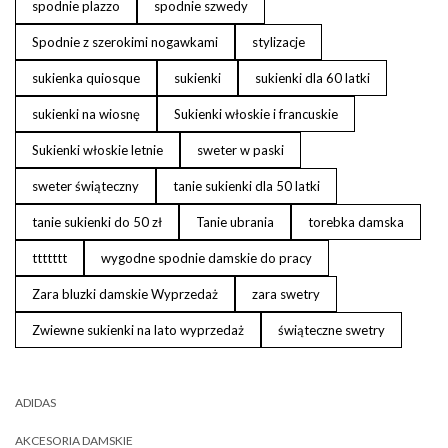
spodnie plazzo
spodnie szwedy
Spodnie z szerokimi nogawkami
stylizacje
sukienka quiosque
sukienki
sukienki dla 60 latki
sukienki na wiosnę
Sukienki włoskie i francuskie
Sukienki włoskie letnie
sweter w paski
sweter świąteczny
tanie sukienki dla 50 latki
tanie sukienki do 50 zł
Tanie ubrania
torebka damska
ttttttt
wygodne spodnie damskie do pracy
Zara bluzki damskie Wyprzedaż
zara swetry
Zwiewne sukienki na lato wyprzedaż
świąteczne swetry
ADIDAS
AKCESORIA DAMSKIE