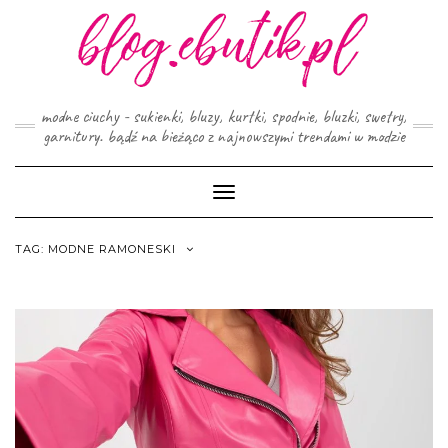
Skip
to
content
modne ciuchy - sukienki, bluzy, kurtki, spodnie, bluzki, swetry,
garnitury. bądź na bieżąco z najnowszymi trendami w modzie
Toggle
Navigation
TAG:
MODNE RAMONESKI