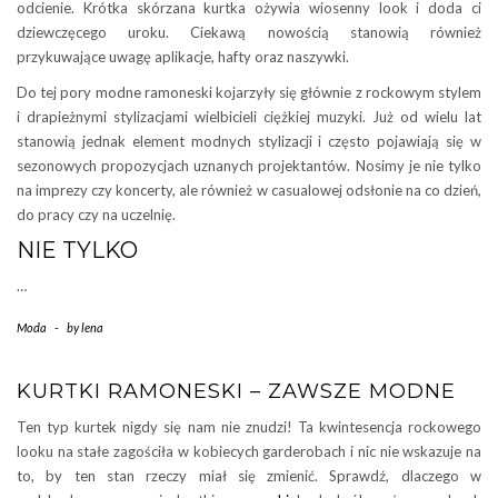
odcienie. Krótka skórzana kurtka ożywia wiosenny look i doda ci
dziewczęcego uroku. Ciekawą nowością stanowią również
przykuwające uwagę aplikacje, hafty oraz naszywki.
Do tej pory modne ramoneski kojarzyły się głównie z rockowym stylem
i drapieżnymi stylizacjami wielbicieli ciężkiej muzyki. Już od wielu lat
stanowią jednak element modnych stylizacji i często pojawiają się w
sezonowych propozycjach uznanych projektantów. Nosimy je nie tylko
na imprezy czy koncerty, ale również w casualowej odsłonie na co dzień,
do pracy czy na uczelnię.
NIE TYLKO
…
Moda
-
by
lena
KURTKI RAMONESKI – ZAWSZE MODNE
Ten typ kurtek nigdy się nam nie znudzi! Ta kwintesencja rockowego
looku na stałe zagościła w kobiecych garderobach i nic nie wskazuje na
to, by ten stan rzeczy miał się zmienić. Sprawdź, dlaczego w