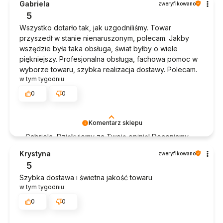
Gabriela
zweryfikowano
5
Wszystko dotarło tak, jak uzgodniliśmy. Towar
przyszedł w stanie nienaruszonym, polecam. Jakby
wszędzie była taka obsługa, świat byłby o wiele
piękniejszy. Profesjonalna obsługa, fachowa pomoc w
wyborze towaru, szybka realizacja dostawy. Polecam.
w tym tygodniu
0
0
Komentarz sklepu
Gabriela, Dziękujemy za Twoją opinię! Doceniamy
czas poświęcony na podzielenie się z nami Twoim
Krystyna
zweryfikowano
doświadczeniem. Jesteśmy szczęśliwi, że mamy
5
takich klientów. Z pozdrowieniami, obsługa sklepu.
Szybka dostawa i świetna jakość towaru
w tym tygodniu
0
0