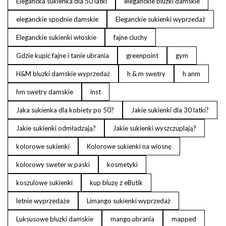
Elegancka sukienka dla 50 latki
eleganckie bluzki damskie
eleganckie spodnie damskie
Eleganckie sukienki wyprzedaż
Eleganckie sukienki włoskie
fajne ciuchy
Gdzie kupić fajne i tanie ubrania
greenpoint
gym
H&M bluzki damskie wyprzedaż
h & m swetry
h anm
hm swetry damskie
inst
Jaka sukienka dla kobiety po 50?
Jakie sukienki dla 30 latki?
Jakie sukienki odmładzają?
Jakie sukienki wyszczuplają?
kolorowe sukienki
Kolorowe sukienki na wiosnę
kolorowy sweter w paski
kosmetyki
koszulowe sukienki
kup bluzę z eButik
letnie wyprzedaże
Limango sukienki wyprzedaż
Luksusowe bluzki damskie
mango ubrania
mapped