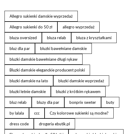
Allegro sukienki damskie wyprzedaż
Allegro sukienki do 50 zł
allegro wyprzedaż
bluza oversized
bluza relab
bluza z kryształkami
bluz dla par
bluzki bawełniane damskie
bluzki damskie bawełniane długi rękaw
Bluzki damskie eleganckie producent polski
bluzki damskie na lato
bluzki damskie wyprzedaż
bluzki letnie damskie
bluzki z krótkim rękawem
bluz relab
bluzy dla par
bonprix sweter
buty
by lalala
ccc
Czy kolorowe sukienki są modne?
dress code
drogeria ebutik.pl