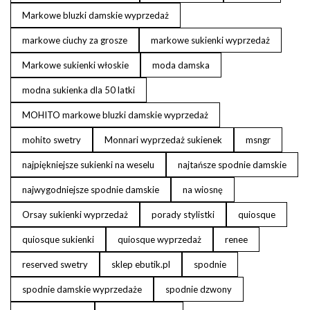
Markowe bluzki damskie wyprzedaż
markowe ciuchy za grosze
markowe sukienki wyprzedaż
Markowe sukienki włoskie
moda damska
modna sukienka dla 50 latki
MOHITO markowe bluzki damskie wyprzedaż
mohito swetry
Monnari wyprzedaż sukienek
msngr
najpiękniejsze sukienki na weselu
najtańsze spodnie damskie
najwygodniejsze spodnie damskie
na wiosnę
Orsay sukienki wyprzedaż
porady stylistki
quiosque
quiosque sukienki
quiosque wyprzedaż
renee
reserved swetry
sklep ebutik.pl
spodnie
spodnie damskie wyprzedaże
spodnie dzwony