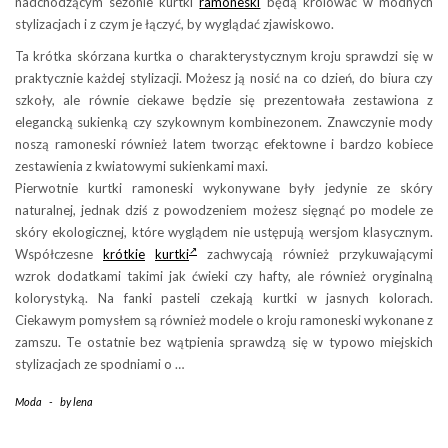
nadchodzącym sezonie kurtki
ramoneski
będą królować w modnych
stylizacjach i z czym je łączyć, by wyglądać zjawiskowo.
Ta krótka skórzana kurtka o charakterystycznym kroju sprawdzi się w
praktycznie każdej stylizacji. Możesz ją nosić na co dzień, do biura czy
szkoły, ale równie ciekawe będzie się prezentowała zestawiona z
elegancką sukienką czy szykownym kombinezonem. Znawczynie mody
noszą ramoneski również latem tworząc efektowne i bardzo kobiece
zestawienia z kwiatowymi sukienkami maxi.
Pierwotnie kurtki ramoneski wykonywane były jedynie ze skóry
naturalnej, jednak dziś z powodzeniem możesz sięgnąć po modele ze
skóry ekologicznej, które wyglądem nie ustępują wersjom klasycznym.
Współczesne
krótkie
kurtki
zachwycają również przykuwającymi
wzrok dodatkami takimi jak ćwieki czy hafty, ale również oryginalną
kolorystyką. Na fanki pasteli czekają kurtki w jasnych kolorach.
Ciekawym pomysłem są również modele o kroju ramoneski wykonane z
zamszu. Te ostatnie bez wątpienia sprawdzą się w typowo miejskich
stylizacjach ze spodniami o …
Moda
-
by
lena