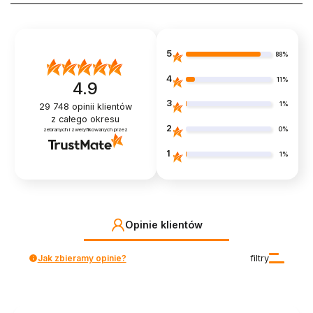
5
88%
4
11%
4.9
3
1%
29 748
opinii klientów
z całego okresu
2
0%
zebranych i zweryfikowanych przez
1
1%
Opinie klientów
Jak zbieramy opinie?
filtry