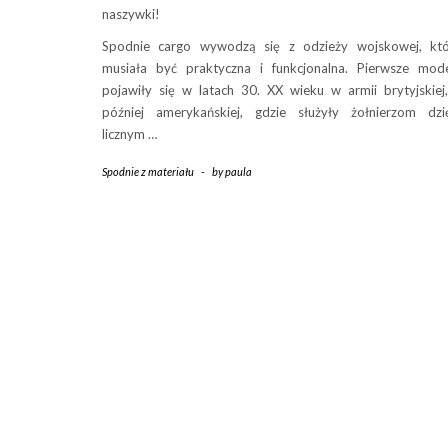
naszywki!
Spodnie cargo wywodzą się z odzieży wojskowej, kt
musiała być praktyczna i funkcjonalna. Pierwsze mod
pojawiły się w latach 30. XX wieku w armii brytyjskiej
później amerykańskiej, gdzie służyły żołnierzom dzi
licznym …
Spodnie z materiału
-
by
paula