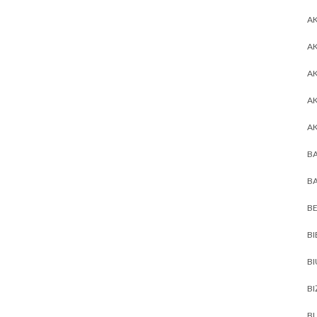
AK
AK
A
A
A
BA
BA
BE
BI
B
BI
BL