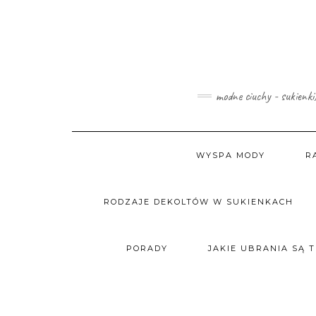
Skip
to
content
modne ciuchy - sukienki
WYSPA MODY
R
RODZAJE DEKOLTÓW W SUKIENKACH
PORADY
JAKIE UBRANIA SĄ 