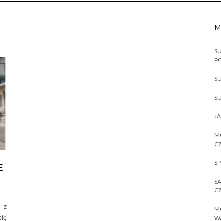
M
SU
P
SU
SU
JA
MO
CZ
SP
E
SA
CZ
 z
MO
się
W