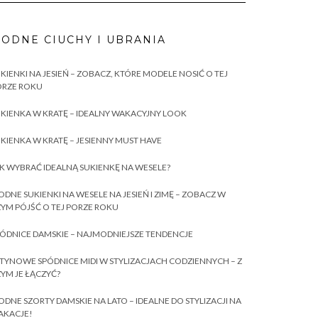
ODNE CIUCHY I UBRANIA
KIENKI NA JESIEŃ – ZOBACZ, KTÓRE MODELE NOSIĆ O TEJ
ORZE ROKU
KIENKA W KRATĘ – IDEALNY WAKACYJNY LOOK
KIENKA W KRATĘ – JESIENNY MUST HAVE
K WYBRAĆ IDEALNĄ SUKIENKĘ NA WESELE?
DNE SUKIENKI NA WESELE NA JESIEŃ I ZIMĘ – ZOBACZ W
YM PÓJŚĆ O TEJ PORZE ROKU
ÓDNICE DAMSKIE – NAJMODNIEJSZE TENDENCJE
TYNOWE SPÓDNICE MIDI W STYLIZACJACH CODZIENNYCH – Z
YM JE ŁĄCZYĆ?
DNE SZORTY DAMSKIE NA LATO – IDEALNE DO STYLIZACJI NA
AKACJE!