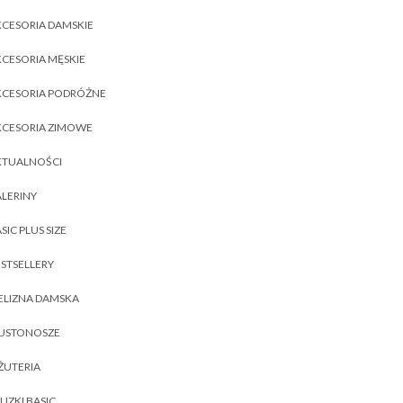
CESORIA DAMSKIE
CESORIA MĘSKIE
KCESORIA PODRÓŻNE
KCESORIA ZIMOWE
KTUALNOŚCI
LERINY
SIC PLUS SIZE
STSELLERY
ELIZNA DAMSKA
IUSTONOSZE
ŻUTERIA
UZKI BASIC