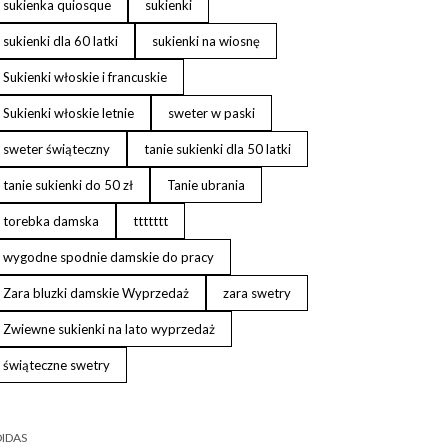
sukienka quiosque
sukienki
sukienki dla 60 latki
sukienki na wiosnę
Sukienki włoskie i francuskie
Sukienki włoskie letnie
sweter w paski
sweter świąteczny
tanie sukienki dla 50 latki
tanie sukienki do 50 zł
Tanie ubrania
torebka damska
ttttttt
wygodne spodnie damskie do pracy
Zara bluzki damskie Wyprzedaż
zara swetry
Zwiewne sukienki na lato wyprzedaż
świąteczne swetry
IDAS