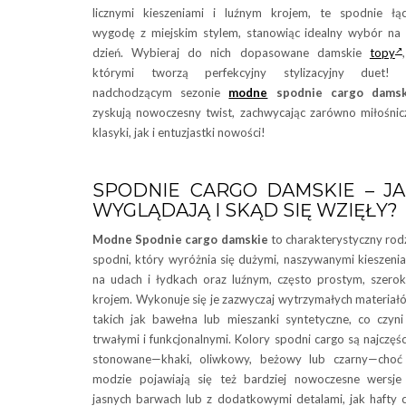
licznymi kieszeniami i luźnym krojem, te spodnie łą
wygodę z miejskim stylem, stanowiąc idealny wybór na
dzień. Wybieraj do nich dopasowane damskie
topy
którymi tworzą perfekcyjny stylizacyjny duet!
nadchodzącym sezonie
modne
spodnie cargo damsk
zyskują nowoczesny twist, zachwycając zarówno miłośnic
klasyki, jak i entuzjastki nowości!
SPODNIE CARGO DAMSKIE – J
WYGLĄDAJĄ I SKĄD SIĘ WZIĘŁY?
Modne Spodnie cargo damskie
to charakterystyczny rod
spodni, który wyróżnia się dużymi, naszywanymi kieszeni
na udach i łydkach oraz luźnym, często prostym, szero
krojem. Wykonuje się je zazwyczaj wytrzymałych materiał
takich jak bawełna lub mieszanki syntetyczne, co czyni
trwałymi i funkcjonalnymi. Kolory spodni cargo są najczęśc
stonowane—khaki, oliwkowy, beżowy lub czarny—choć
modzie pojawiają się też bardziej nowoczesne wersj
jasnych barwach lub z dodatkowymi detalami, jak hafty 