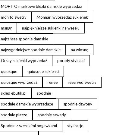
MOHITO markowe bluzki damskie wyprzedaż
mohito swetry
Monnari wyprzedaż sukienek
msngr
najpiękniejsze sukienki na weselu
najtańsze spodnie damskie
najwygodniejsze spodnie damskie
na wiosnę
Orsay sukienki wyprzedaż
porady stylistki
quiosque
quiosque sukienki
quiosque wyprzedaż
renee
reserved swetry
sklep ebutik.pl
spodnie
spodnie damskie wyprzedaże
spodnie dzwony
spodnie plazzo
spodnie szwedy
Spodnie z szerokimi nogawkami
stylizacje