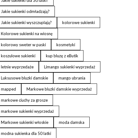
Jakie sukienki dla 30 latki?
Jakie sukienki odmładzają?
Jakie sukienki wyszczuplają?
kolorowe sukienki
Kolorowe sukienki na wiosnę
kolorowy sweter w paski
kosmetyki
koszulowe sukienki
kup bluzę z eButik
letnie wyprzedaże
Limango sukienki wyprzedaż
Luksusowe bluzki damskie
mango ubrania
mapped
Markowe bluzki damskie wyprzedaż
markowe ciuchy za grosze
markowe sukienki wyprzedaż
Markowe sukienki włoskie
moda damska
modna sukienka dla 50 latki