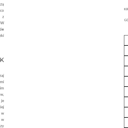
czą
KR
 co
, z
GD
 W
ie
zki
AK
zaj
ami
kim
ów,
 je
iej
 w
e w
czy