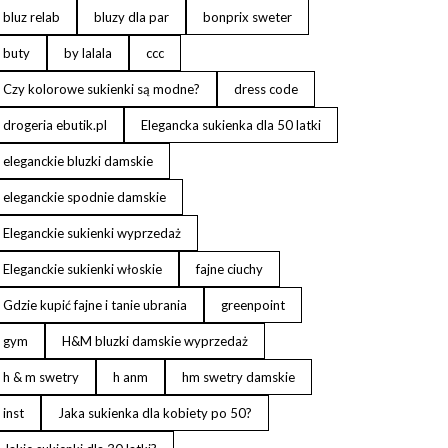
bluz relab
bluzy dla par
bonprix sweter
buty
by lalala
ccc
Czy kolorowe sukienki są modne?
dress code
drogeria ebutik.pl
Elegancka sukienka dla 50 latki
eleganckie bluzki damskie
eleganckie spodnie damskie
Eleganckie sukienki wyprzedaż
Eleganckie sukienki włoskie
fajne ciuchy
Gdzie kupić fajne i tanie ubrania
greenpoint
gym
H&M bluzki damskie wyprzedaż
h & m swetry
h anm
hm swetry damskie
inst
Jaka sukienka dla kobiety po 50?