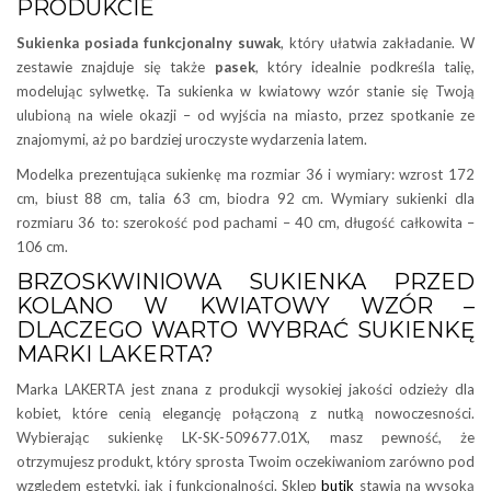
PRODUKCIE
Sukienka posiada
funkcjonalny suwak
, który ułatwia zakładanie. W
zestawie znajduje się także
pasek
, który idealnie podkreśla talię,
modelując sylwetkę. Ta sukienka w kwiatowy wzór stanie się Twoją
ulubioną na wiele okazji – od wyjścia na miasto, przez spotkanie ze
znajomymi, aż po bardziej uroczyste wydarzenia latem.
Modelka prezentująca sukienkę ma rozmiar 36 i wymiary: wzrost 172
cm, biust 88 cm, talia 63 cm, biodra 92 cm. Wymiary sukienki dla
rozmiaru 36 to: szerokość pod pachami – 40 cm, długość całkowita –
106 cm.
BRZOSKWINIOWA SUKIENKA PRZED
KOLANO W KWIATOWY WZÓR –
DLACZEGO WARTO WYBRAĆ SUKIENKĘ
MARKI LAKERTA?
Marka LAKERTA jest znana z produkcji wysokiej jakości odzieży dla
kobiet, które cenią elegancję połączoną z nutką nowoczesności.
Wybierając sukienkę LK-SK-509677.01X, masz pewność, że
otrzymujesz produkt, który sprosta Twoim oczekiwaniom zarówno pod
względem estetyki, jak i funkcjonalności. Sklep
butik
stawia na wysoką