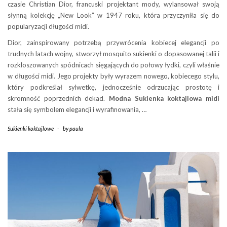
czasie Christian Dior, francuski projektant mody, wylansował swoją
słynną kolekcję „New Look” w 1947 roku, która przyczyniła się do
popularyzacji długości midi.
Dior, zainspirowany potrzebą przywrócenia kobiecej elegancji po
trudnych latach wojny, stworzył mosquito sukienki o dopasowanej talii i
rozkloszowanych spódnicach sięgających do połowy łydki, czyli właśnie
w długości midi. Jego projekty były wyrazem nowego, kobiecego stylu,
który podkreślał sylwetkę, jednocześnie odrzucając prostotę i
skromność poprzednich dekad.
Modna Sukienka koktajlowa midi
stała się symbolem elegancji i wyrafinowania, …
Sukienki koktajlowe
-
by
paula