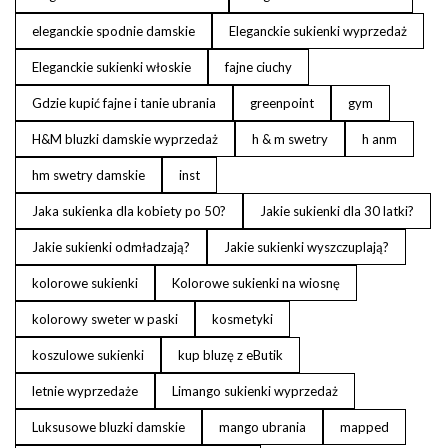
eleganckie spodnie damskie
Eleganckie sukienki wyprzedaż
Eleganckie sukienki włoskie
fajne ciuchy
Gdzie kupić fajne i tanie ubrania
greenpoint
gym
H&M bluzki damskie wyprzedaż
h & m swetry
h anm
hm swetry damskie
inst
Jaka sukienka dla kobiety po 50?
Jakie sukienki dla 30 latki?
Jakie sukienki odmładzają?
Jakie sukienki wyszczuplają?
kolorowe sukienki
Kolorowe sukienki na wiosnę
kolorowy sweter w paski
kosmetyki
koszulowe sukienki
kup bluzę z eButik
letnie wyprzedaże
Limango sukienki wyprzedaż
Luksusowe bluzki damskie
mango ubrania
mapped