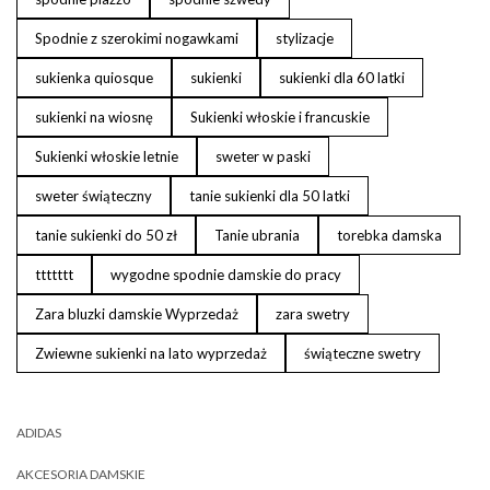
Spodnie z szerokimi nogawkami
stylizacje
sukienka quiosque
sukienki
sukienki dla 60 latki
sukienki na wiosnę
Sukienki włoskie i francuskie
Sukienki włoskie letnie
sweter w paski
sweter świąteczny
tanie sukienki dla 50 latki
tanie sukienki do 50 zł
Tanie ubrania
torebka damska
ttttttt
wygodne spodnie damskie do pracy
Zara bluzki damskie Wyprzedaż
zara swetry
Zwiewne sukienki na lato wyprzedaż
świąteczne swetry
ADIDAS
AKCESORIA DAMSKIE