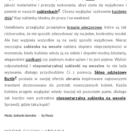
jakość materiałów i precyzję wykonania, abyś czuła się wyjątkowo i
pewnie w naszych
sukienkach
. Chcesz wyglądać szykownie
każdego
dnia
? Kup sukienkę idealną do pracy i na weekend.
Uwielbiamy przeglądać przepiękne
kreacje wieczorowe
, które są tak
różnorodne, że nie sposób zdecydować się na jeden, konkretny model.
Ale bez wątpieia wszystkie są na swój sposób wyjątkowe. Nieraz
zwyczajna
sukienka na wesele
nabiera dopiero nieprzeciętności w
momencie, kiedy kobieta włoży ją na siebie i dopełni modną biżuterią,
eleganckimi
szpilkami
czy pięknym make-up’em i to jest piękne. Wybór
odpowiedniej i
niepowtarzalnej sukienki na weselne
to nie lada
wyzwanie, dlatego przychodzimy Ci z pomocą.
Sklep odzieżowy
Butik
posiada w swojej ofercie
ubrania
inspirowane najnowszymi
trendami dostosowane do potrzeb nowoczesnych kobiet. Każda
kobieta pragnie wyglądać wtedy inaczej niż pozostałe panie, dlatego
tak bardzo nam potrzebna
niepowtarzalna sukienka na wesele
.
Sprawdź, gdzie taką kupić!
Moda
,
Sukienki damskie
-
by
Paula
MODNE CIUCHY I UBRANIA