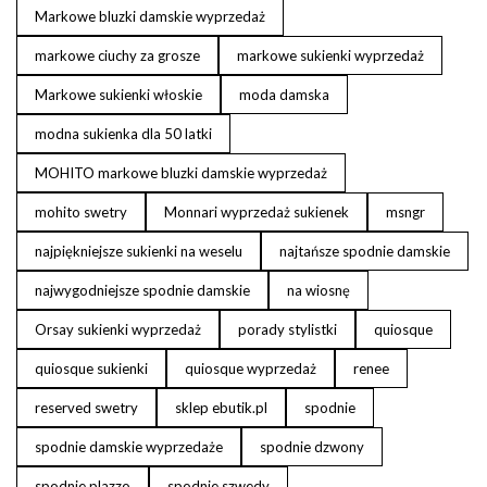
Markowe bluzki damskie wyprzedaż
markowe ciuchy za grosze
markowe sukienki wyprzedaż
Markowe sukienki włoskie
moda damska
modna sukienka dla 50 latki
MOHITO markowe bluzki damskie wyprzedaż
mohito swetry
Monnari wyprzedaż sukienek
msngr
najpiękniejsze sukienki na weselu
najtańsze spodnie damskie
najwygodniejsze spodnie damskie
na wiosnę
Orsay sukienki wyprzedaż
porady stylistki
quiosque
quiosque sukienki
quiosque wyprzedaż
renee
reserved swetry
sklep ebutik.pl
spodnie
spodnie damskie wyprzedaże
spodnie dzwony
spodnie plazzo
spodnie szwedy