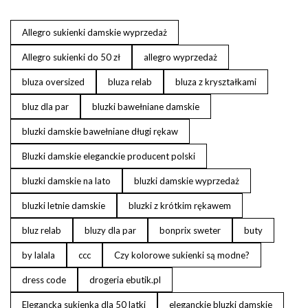
Allegro sukienki damskie wyprzedaż
Allegro sukienki do 50 zł
allegro wyprzedaż
bluza oversized
bluza relab
bluza z kryształkami
bluz dla par
bluzki bawełniane damskie
bluzki damskie bawełniane długi rękaw
Bluzki damskie eleganckie producent polski
bluzki damskie na lato
bluzki damskie wyprzedaż
bluzki letnie damskie
bluzki z krótkim rękawem
bluz relab
bluzy dla par
bonprix sweter
buty
by lalala
ccc
Czy kolorowe sukienki są modne?
dress code
drogeria ebutik.pl
Elegancka sukienka dla 50 latki
eleganckie bluzki damskie