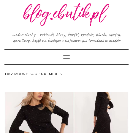
Skip
to
content
modne ciuchy - sukienki, bluzy, kurtki, spodnie, bluzki, swetry,
garnitury. bądź na bieżąco z najnowszymi trendami w modzie
Toggle
Navigation
TAG:
MODNE SUKIENKI MIDI