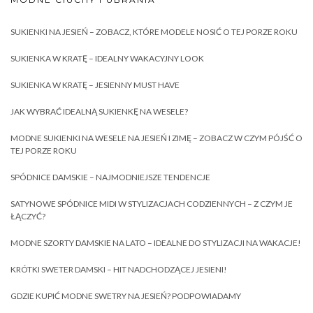
SUKIENKI NA JESIEŃ – ZOBACZ, KTÓRE MODELE NOSIĆ O TEJ PORZE ROKU
SUKIENKA W KRATĘ – IDEALNY WAKACYJNY LOOK
SUKIENKA W KRATĘ – JESIENNY MUST HAVE
JAK WYBRAĆ IDEALNĄ SUKIENKĘ NA WESELE?
MODNE SUKIENKI NA WESELE NA JESIEŃ I ZIMĘ – ZOBACZ W CZYM PÓJŚĆ O
TEJ PORZE ROKU
SPÓDNICE DAMSKIE – NAJMODNIEJSZE TENDENCJE
SATYNOWE SPÓDNICE MIDI W STYLIZACJACH CODZIENNYCH – Z CZYM JE
ŁĄCZYĆ?
MODNE SZORTY DAMSKIE NA LATO – IDEALNE DO STYLIZACJI NA WAKACJE!
KRÓTKI SWETER DAMSKI – HIT NADCHODZĄCEJ JESIENI!
GDZIE KUPIĆ MODNE SWETRY NA JESIEŃ? PODPOWIADAMY