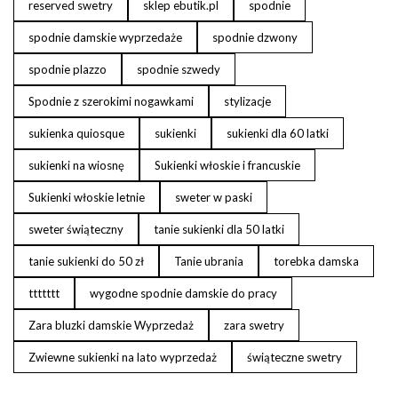
reserved swetry
sklep ebutik.pl
spodnie
spodnie damskie wyprzedaże
spodnie dzwony
spodnie plazzo
spodnie szwedy
Spodnie z szerokimi nogawkami
stylizacje
sukienka quiosque
sukienki
sukienki dla 60 latki
sukienki na wiosnę
Sukienki włoskie i francuskie
Sukienki włoskie letnie
sweter w paski
sweter świąteczny
tanie sukienki dla 50 latki
tanie sukienki do 50 zł
Tanie ubrania
torebka damska
ttttttt
wygodne spodnie damskie do pracy
Zara bluzki damskie Wyprzedaż
zara swetry
Zwiewne sukienki na lato wyprzedaż
świąteczne swetry