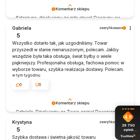
Komentarz sklepu
Katarzyna, dziękujemy za miłe słowa! Cieszymy się,
że zakup przeszedł bezproblemowo, oraz, że
Gabriela
zweryfikowano
możemy zapewnić odpowiednią obsługę tak
5
świetnym klientom. Dziękujemy raz jeszcze!
Wszystko dotarło tak, jak uzgodniliśmy. Towar
przyszedł w stanie nienaruszonym, polecam. Jakby
wszędzie była taka obsługa, świat byłby o wiele
piękniejszy. Profesjonalna obsługa, fachowa pomoc w
wyborze towaru, szybka realizacja dostawy. Polecam.
w tym tygodniu
0
0
Komentarz sklepu
Gabriela, Dziękujemy za Twoją opinię! Doceniamy
4.9
czas poświęcony na podzielenie się z nami Twoim
Krystyna
zweryfikowano
doświadczeniem. Jesteśmy szczęśliwi, że mamy
29 750
5
opinii
takich klientów. Z pozdrowieniami, obsługa sklepu.
z całego
Szybka dostawa i świetna jakość towaru
okresu