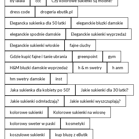
by lalala
ccc
Czy kolorowe sukienki są modne?
dress code
drogeria ebutik.pl
Elegancka sukienka dla 50 latki
eleganckie bluzki damskie
eleganckie spodnie damskie
Eleganckie sukienki wyprzedaż
Eleganckie sukienki włoskie
fajne ciuchy
Gdzie kupić fajne i tanie ubrania
greenpoint
gym
H&M bluzki damskie wyprzedaż
h & m swetry
h anm
hm swetry damskie
inst
Jaka sukienka dla kobiety po 50?
Jakie sukienki dla 30 latki?
Jakie sukienki odmładzają?
Jakie sukienki wyszczuplają?
kolorowe sukienki
Kolorowe sukienki na wiosnę
kolorowy sweter w paski
kosmetyki
koszulowe sukienki
kup bluzę z eButik