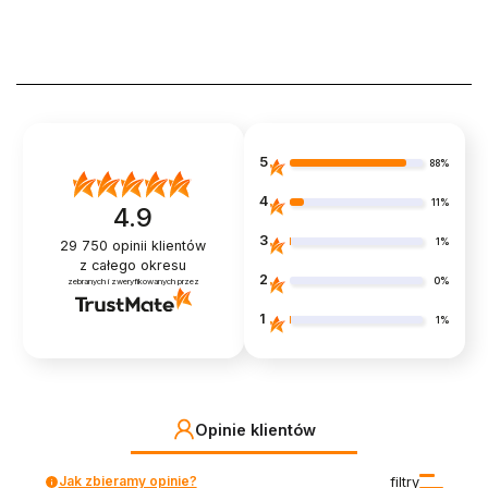
5
88%
4
11%
4.9
3
1%
29 750
opinii klientów
z całego okresu
2
0%
zebranych i zweryfikowanych przez
1
1%
Opinie klientów
Jak zbieramy opinie?
filtry