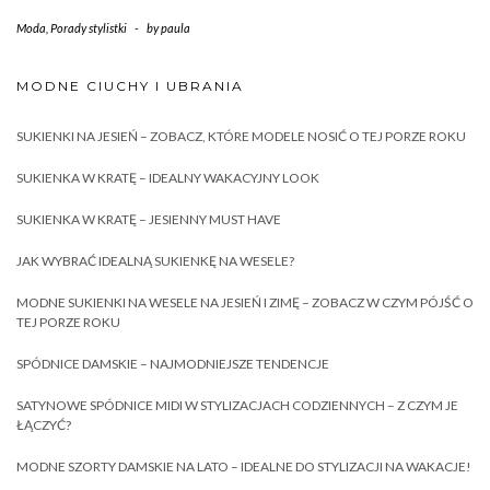
Moda
,
Porady stylistki
-
by
paula
MODNE CIUCHY I UBRANIA
SUKIENKI NA JESIEŃ – ZOBACZ, KTÓRE MODELE NOSIĆ O TEJ PORZE ROKU
SUKIENKA W KRATĘ – IDEALNY WAKACYJNY LOOK
SUKIENKA W KRATĘ – JESIENNY MUST HAVE
JAK WYBRAĆ IDEALNĄ SUKIENKĘ NA WESELE?
MODNE SUKIENKI NA WESELE NA JESIEŃ I ZIMĘ – ZOBACZ W CZYM PÓJŚĆ O
TEJ PORZE ROKU
SPÓDNICE DAMSKIE – NAJMODNIEJSZE TENDENCJE
SATYNOWE SPÓDNICE MIDI W STYLIZACJACH CODZIENNYCH – Z CZYM JE
ŁĄCZYĆ?
MODNE SZORTY DAMSKIE NA LATO – IDEALNE DO STYLIZACJI NA WAKACJE!