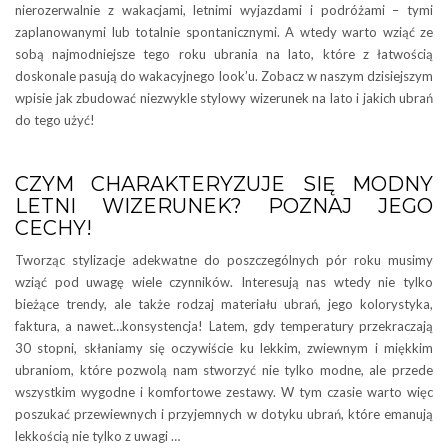
nierozerwalnie z wakacjami, letnimi wyjazdami i podróżami – tymi
zaplanowanymi lub totalnie spontanicznymi. A wtedy warto wziąć ze
sobą najmodniejsze tego roku ubrania na lato, które z łatwością
doskonale pasują do wakacyjnego look’u. Zobacz w naszym dzisiejszym
wpisie jak zbudować niezwykle stylowy wizerunek na lato i jakich ubrań
do tego użyć!
CZYM CHARAKTERYZUJE SIĘ MODNY
LETNI WIZERUNEK? POZNAJ JEGO
CECHY!
Tworząc stylizacje adekwatne do poszczególnych pór roku musimy
wziąć pod uwagę wiele czynników. Interesują nas wtedy nie tylko
bieżące trendy, ale także rodzaj materiału ubrań, jego kolorystyka,
faktura, a nawet…konsystencja! Latem, gdy temperatury przekraczają
30 stopni, skłaniamy się oczywiście ku lekkim, zwiewnym i miękkim
ubraniom, które pozwolą nam stworzyć nie tylko modne, ale przede
wszystkim wygodne i komfortowe zestawy. W tym czasie warto więc
poszukać przewiewnych i przyjemnych w dotyku ubrań, które emanują
lekkością nie tylko z uwagi …