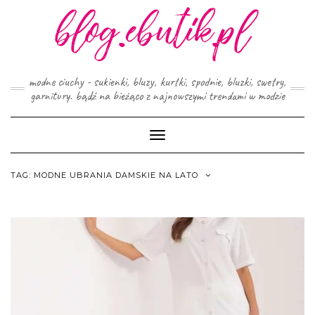
Skip
to
content
modne ciuchy - sukienki, bluzy, kurtki, spodnie, bluzki, swetry,
garnitury. bądź na bieżąco z najnowszymi trendami w modzie
Toggle
Navigation
TAG:
MODNE UBRANIA DAMSKIE NA LATO