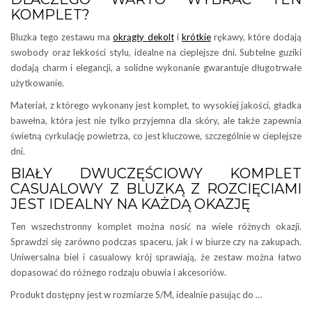
KOMPLET?
Bluzka tego zestawu ma
okrągły dekolt
i
krótkie
rękawy, które dodają
swobody oraz lekkości stylu, idealne na cieplejsze dni. Subtelne guziki
dodają charm i elegancji, a solidne wykonanie gwarantuje długotrwałe
użytkowanie.
Materiał, z którego wykonany jest komplet, to wysokiej jakości, gładka
bawełna, która jest nie tylko przyjemna dla skóry, ale także zapewnia
świetną cyrkulację powietrza, co jest kluczowe, szczególnie w cieplejsze
dni.
BIAŁY DWUCZĘŚCIOWY KOMPLET
CASUALOWY Z BLUZKĄ Z ROZCIĘCIAMI
JEST IDEALNY NA KAŻDĄ OKAZJĘ
Ten wszechstronny komplet można nosić na wiele różnych okazji.
Sprawdzi się zarówno podczas spaceru, jak i w biurze czy na zakupach.
Uniwersalna biel i casualowy krój sprawiają, że zestaw można łatwo
dopasować do różnego rodzaju obuwia i akcesoriów.
Produkt dostępny jest w rozmiarze S/M, idealnie pasując do …