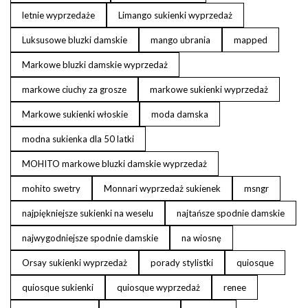
letnie wyprzedaże
Limango sukienki wyprzedaż
Luksusowe bluzki damskie
mango ubrania
mapped
Markowe bluzki damskie wyprzedaż
markowe ciuchy za grosze
markowe sukienki wyprzedaż
Markowe sukienki włoskie
moda damska
modna sukienka dla 50 latki
MOHITO markowe bluzki damskie wyprzedaż
mohito swetry
Monnari wyprzedaż sukienek
msngr
najpiękniejsze sukienki na weselu
najtańsze spodnie damskie
najwygodniejsze spodnie damskie
na wiosnę
Orsay sukienki wyprzedaż
porady stylistki
quiosque
quiosque sukienki
quiosque wyprzedaż
renee