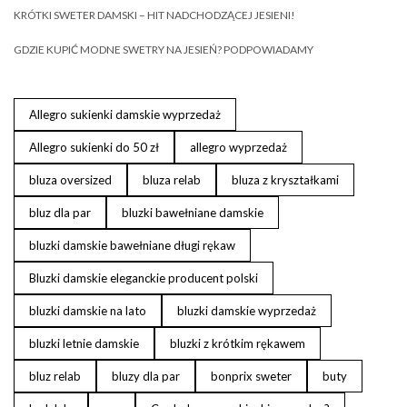
KRÓTKI SWETER DAMSKI – HIT NADCHODZĄCEJ JESIENI!
GDZIE KUPIĆ MODNE SWETRY NA JESIEŃ? PODPOWIADAMY
Allegro sukienki damskie wyprzedaż
Allegro sukienki do 50 zł
allegro wyprzedaż
bluza oversized
bluza relab
bluza z kryształkami
bluz dla par
bluzki bawełniane damskie
bluzki damskie bawełniane długi rękaw
Bluzki damskie eleganckie producent polski
bluzki damskie na lato
bluzki damskie wyprzedaż
bluzki letnie damskie
bluzki z krótkim rękawem
bluz relab
bluzy dla par
bonprix sweter
buty