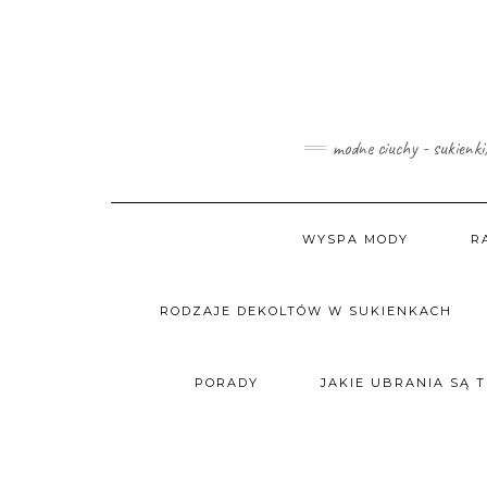
Skip
to
content
modne ciuchy - sukienki
WYSPA MODY
R
RODZAJE DEKOLTÓW W SUKIENKACH
PORADY
JAKIE UBRANIA SĄ 