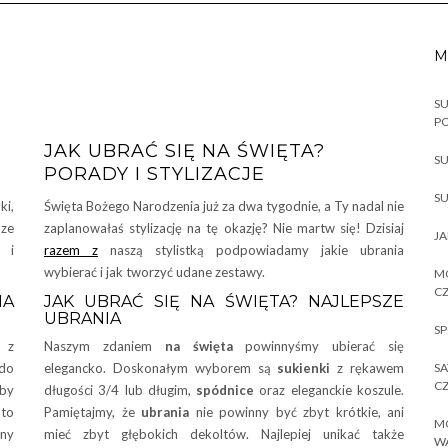
M
SU
P
JAK UBRAĆ SIĘ NA ŚWIĘTA?
SU
PORADY I STYLIZACJE
SU
ki,
Święta Bożego Narodzenia już za dwa tygodnie, a Ty nadal nie
ze
zaplanowałaś stylizację na tę okazję? Nie martw się! Dzisiaj
JA
ć i
razem z
naszą stylistką podpowiadamy jakie ubrania
wybierać i jak tworzyć udane zestawy.
MO
CZ
NA
JAK UBRAĆ SIĘ NA ŚWIĘTA? NAJLEPSZE
UBRANIA
SP
 z
Naszym zdaniem
na święta
powinnyśmy ubierać się
 do
elegancko. Doskonałym wyborem są
sukienki
z rękawem
SA
CZ
aby
długości 3/4 lub długim,
spódnice
oraz eleganckie koszule.
 to
Pamiętajmy, że
ubrania
nie powinny być zbyt krótkie, ani
MO
ny
mieć zbyt głębokich dekoltów. Najlepiej unikać także
W