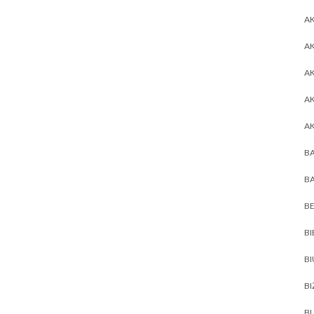
AK
AK
A
A
A
BA
BA
BE
BI
B
BI
BL