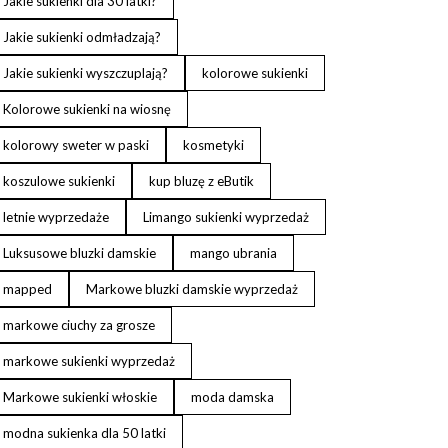
Jakie sukienki dla 30 latki?
Jakie sukienki odmładzają?
Jakie sukienki wyszczuplają?
kolorowe sukienki
Kolorowe sukienki na wiosnę
kolorowy sweter w paski
kosmetyki
koszulowe sukienki
kup bluzę z eButik
letnie wyprzedaże
Limango sukienki wyprzedaż
Luksusowe bluzki damskie
mango ubrania
mapped
Markowe bluzki damskie wyprzedaż
markowe ciuchy za grosze
markowe sukienki wyprzedaż
Markowe sukienki włoskie
moda damska
modna sukienka dla 50 latki