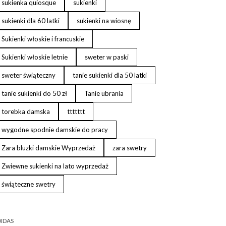
sukienka quiosque
sukienki
sukienki dla 60 latki
sukienki na wiosnę
Sukienki włoskie i francuskie
Sukienki włoskie letnie
sweter w paski
sweter świąteczny
tanie sukienki dla 50 latki
tanie sukienki do 50 zł
Tanie ubrania
torebka damska
ttttttt
wygodne spodnie damskie do pracy
Zara bluzki damskie Wyprzedaż
zara swetry
Zwiewne sukienki na lato wyprzedaż
świąteczne swetry
IDAS