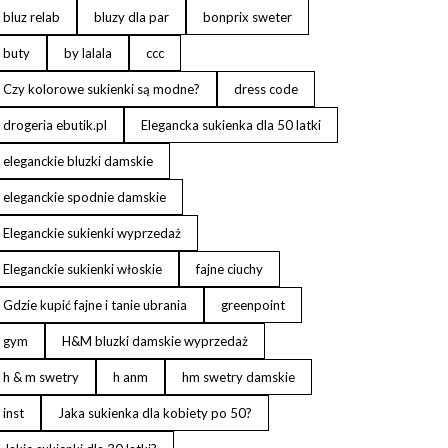
bluz relab
bluzy dla par
bonprix sweter
buty
by lalala
ccc
Czy kolorowe sukienki są modne?
dress code
drogeria ebutik.pl
Elegancka sukienka dla 50 latki
eleganckie bluzki damskie
eleganckie spodnie damskie
Eleganckie sukienki wyprzedaż
Eleganckie sukienki włoskie
fajne ciuchy
Gdzie kupić fajne i tanie ubrania
greenpoint
gym
H&M bluzki damskie wyprzedaż
h & m swetry
h anm
hm swetry damskie
inst
Jaka sukienka dla kobiety po 50?