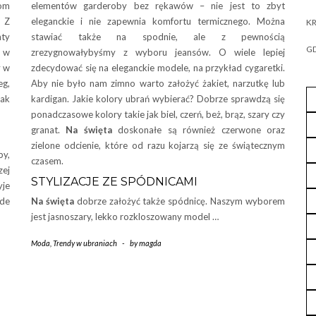
om
elementów garderoby bez rękawów – nie jest to zbyt
. Z
eleganckie i nie zapewnia komfortu termicznego. Można
KR
nty
stawiać także na spodnie, ale z pewnością
GD
i w
zrezygnowałybyśmy z wyboru jeansów. O wiele lepiej
y w
zdecydować się na eleganckie modele, na przykład cygaretki.
eg,
Aby nie było nam zimno warto założyć żakiet, narzutkę lub
jak
kardigan. Jakie kolory ubrań wybierać? Dobrze sprawdzą się
ponadczasowe kolory takie jak biel, czerń, beż, brąz, szary czy
granat.
Na święta
doskonałe są również czerwone oraz
zielone odcienie, które od razu kojarzą się ze świątecznym
y,
czasem.
zej
STYLIZACJE ZE SPÓDNICAMI
yje
ede
Na święta
dobrze założyć także spódnicę. Naszym wyborem
jest jasnoszary, lekko rozkloszowany model …
Moda
,
Trendy w ubraniach
-
by
magda