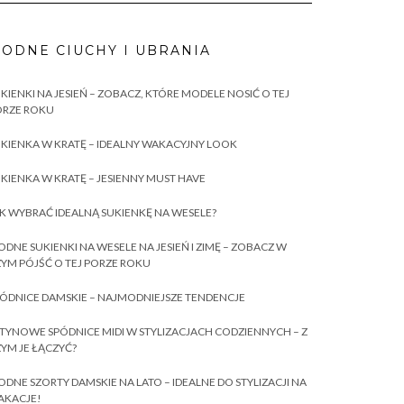
ODNE CIUCHY I UBRANIA
KIENKI NA JESIEŃ – ZOBACZ, KTÓRE MODELE NOSIĆ O TEJ
ORZE ROKU
KIENKA W KRATĘ – IDEALNY WAKACYJNY LOOK
KIENKA W KRATĘ – JESIENNY MUST HAVE
K WYBRAĆ IDEALNĄ SUKIENKĘ NA WESELE?
DNE SUKIENKI NA WESELE NA JESIEŃ I ZIMĘ – ZOBACZ W
YM PÓJŚĆ O TEJ PORZE ROKU
ÓDNICE DAMSKIE – NAJMODNIEJSZE TENDENCJE
TYNOWE SPÓDNICE MIDI W STYLIZACJACH CODZIENNYCH – Z
YM JE ŁĄCZYĆ?
DNE SZORTY DAMSKIE NA LATO – IDEALNE DO STYLIZACJI NA
AKACJE!