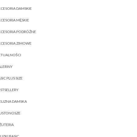
CESORIA DAMSKIE
CESORIA MĘSKIE
KCESORIA PODRÓŻNE
KCESORIA ZIMOWE
KTUALNOŚCI
LERINY
SIC PLUS SIZE
STSELLERY
ELIZNA DAMSKA
IUSTONOSZE
ŻUTERIA
UZKI BASIC