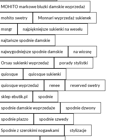
MOHITO markowe bluzki damskie wyprzedaż
mohito swetry
Monnari wyprzedaż sukienek
msngr
najpiękniejsze sukienki na weselu
najtańsze spodnie damskie
najwygodniejsze spodnie damskie
na wiosnę
Orsay sukienki wyprzedaż
porady stylistki
quiosque
quiosque sukienki
quiosque wyprzedaż
renee
reserved swetry
sklep ebutik.pl
spodnie
spodnie damskie wyprzedaże
spodnie dzwony
spodnie plazzo
spodnie szwedy
Spodnie z szerokimi nogawkami
stylizacje