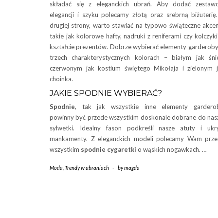
składać się z eleganckich ubrań. Aby dodać zestaw
elegancji i szyku polecamy złotą oraz srebrną biżuterię
drugiej strony, warto stawiać na typowo świąteczne akce
takie jak kolorowe hafty, nadruki z reniferami czy kolczyk
kształcie prezentów. Dobrze wybierać elementy garderob
trzech charakterystycznych kolorach – białym jak śni
czerwonym jak kostium świętego Mikołaja i zielonym 
choinka.
JAKIE SPODNIE WYBIERAĆ?
Spodnie
, tak jak wszystkie inne elementy garderob
powinny być przede wszystkim doskonale dobrane do nas
sylwetki. Idealny fason podkreśli nasze atuty i ukr
mankamenty. Z eleganckich modeli polecamy Wam prz
wszystkim
spodnie
cygaretki
o wąskich nogawkach. …
Moda
,
Trendy w ubraniach
-
by
magda