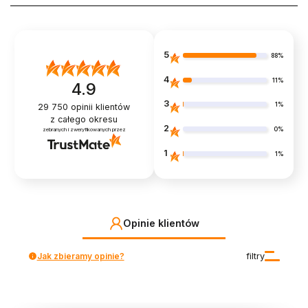
5
88%
4
11%
4.9
3
1%
29 750
opinii klientów
z całego okresu
2
0%
zebranych i zweryfikowanych przez
1
1%
Opinie klientów
Jak zbieramy opinie?
filtry