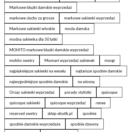
Markowe bluzki damskie wyprzedaż
markowe ciuchy za grosze
markowe sukienki wyprzedaż
Markowe sukienki włoskie
moda damska
modna sukienka dla 50 latki
MOHITO markowe bluzki damskie wyprzedaż
mohito swetry
Monnari wyprzedaż sukienek
msngr
najpiękniejsze sukienki na weselu
najtańsze spodnie damskie
najwygodniejsze spodnie damskie
na wiosnę
Orsay sukienki wyprzedaż
porady stylistki
quiosque
quiosque sukienki
quiosque wyprzedaż
renee
reserved swetry
sklep ebutik.pl
spodnie
spodnie damskie wyprzedaże
spodnie dzwony