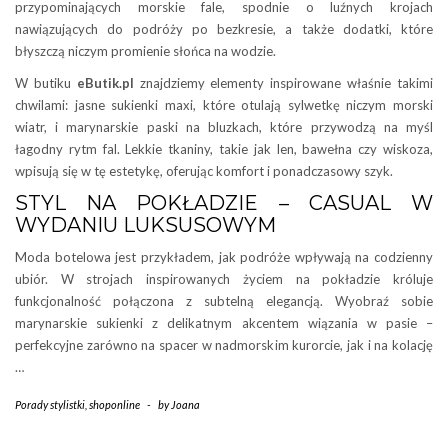
przypominających morskie fale, spodnie o luźnych krojach
nawiązujących do podróży po bezkresie, a także dodatki, które
błyszczą niczym promienie słońca na wodzie.
W butiku
eButik.pl
znajdziemy elementy inspirowane właśnie takimi
chwilami: jasne sukienki maxi, które otulają sylwetkę niczym morski
wiatr, i marynarskie paski na bluzkach, które przywodzą na myśl
łagodny rytm fal. Lekkie tkaniny, takie jak len, bawełna czy wiskoza,
wpisują się w tę estetykę, oferując komfort i ponadczasowy szyk.
STYL NA POKŁADZIE – CASUAL W
WYDANIU LUKSUSOWYM
Moda botelowa jest przykładem, jak podróże wpływają na codzienny
ubiór. W strojach inspirowanych życiem na pokładzie króluje
funkcjonalność połączona z subtelną elegancją. Wyobraź sobie
marynarskie sukienki z delikatnym akcentem wiązania w pasie –
perfekcyjne zarówno na spacer w nadmorskim kurorcie, jak i na kolację
…
Porady stylistki
,
shoponline
-
by
Joana