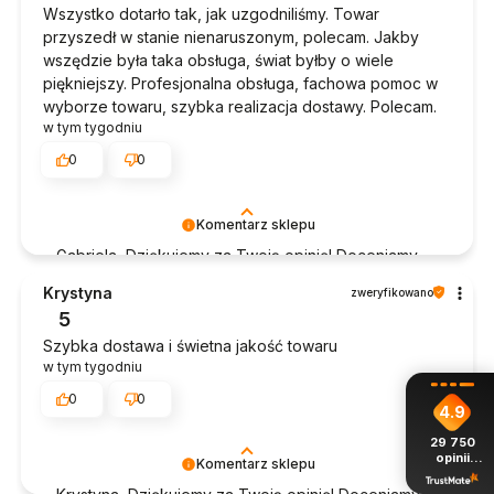
Wszystko dotarło tak, jak uzgodniliśmy. Towar
przyszedł w stanie nienaruszonym, polecam. Jakby
wszędzie była taka obsługa, świat byłby o wiele
piękniejszy. Profesjonalna obsługa, fachowa pomoc w
wyborze towaru, szybka realizacja dostawy. Polecam.
w tym tygodniu
0
0
Komentarz sklepu
Gabriela, Dziękujemy za Twoją opinię! Doceniamy
czas poświęcony na podzielenie się z nami Twoim
Krystyna
zweryfikowano
doświadczeniem. Jesteśmy szczęśliwi, że mamy
5
takich klientów. Z pozdrowieniami, obsługa sklepu.
Szybka dostawa i świetna jakość towaru
w tym tygodniu
0
0
4.9
29 750
opinii
Komentarz sklepu
z całego
okresu