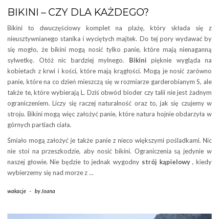
BIKINI – CZY DLA KAŻDEGO?
Bikini to dwuczęściowy komplet na plażę, który składa się z
nieusztywnianego stanika i wyciętych majtek. Do tej pory wydawać by
się mogło, że bikini mogą nosić tylko panie, które mają nienaganną
sylwetkę. Otóż nic bardziej mylnego.
Bikini
pięknie wygląda na
kobietach z krwi i kości, które mają krągłości. Mogą je nosić zarówno
panie, które na co dzień mieszczą się w rozmiarze garderobianym S, ale
także te, które wybierają L. Dziś obwód bioder czy talii nie jest żadnym
ograniczeniem. Liczy się raczej naturalność oraz to, jak się czujemy w
stroju. Bikini mogą więc założyć panie, które natura hojnie obdarzyła w
górnych partiach ciała.
Śmiało mogą założyć je także panie z nieco większymi pośladkami. Nic
nie stoi na przeszkodzie, aby nosić bikini. Ograniczenia są jedynie w
naszej głowie. Nie będzie to jednak wygodny
strój kąpielowy
, kiedy
wybierzemy się nad morze z …
wakacje
-
by
Joana