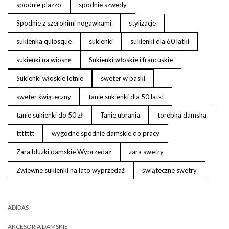
spodnie plazzo
spodnie szwedy
Spodnie z szerokimi nogawkami
stylizacje
sukienka quiosque
sukienki
sukienki dla 60 latki
sukienki na wiosnę
Sukienki włoskie i francuskie
Sukienki włoskie letnie
sweter w paski
sweter świąteczny
tanie sukienki dla 50 latki
tanie sukienki do 50 zł
Tanie ubrania
torebka damska
ttttttt
wygodne spodnie damskie do pracy
Zara bluzki damskie Wyprzedaż
zara swetry
Zwiewne sukienki na lato wyprzedaż
świąteczne swetry
ADIDAS
AKCESORIA DAMSKIE