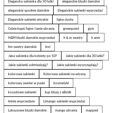
Elegancka sukienka dla 50 latki
eleganckie bluzki damskie
eleganckie spodnie damskie
Eleganckie sukienki wyprzedaż
Eleganckie sukienki włoskie
fajne ciuchy
Gdzie kupić fajne i tanie ubrania
greenpoint
gym
H&M bluzki damskie wyprzedaż
h & m swetry
h anm
hm swetry damskie
inst
Jaka sukienka dla kobiety po 50?
Jakie sukienki dla 30 latki?
Jakie sukienki odmładzają?
Jakie sukienki wyszczuplają?
kolorowe sukienki
Kolorowe sukienki na wiosnę
kolorowy sweter w paski
kosmetyki
koszulowe sukienki
kup bluzę z eButik
letnie wyprzedaże
Limango sukienki wyprzedaż
Luksusowe bluzki damskie
mango ubrania
mapped