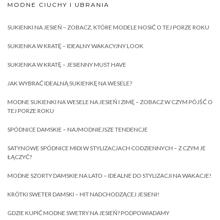
MODNE CIUCHY I UBRANIA
SUKIENKI NA JESIEŃ – ZOBACZ, KTÓRE MODELE NOSIĆ O TEJ PORZE ROKU
SUKIENKA W KRATĘ – IDEALNY WAKACYJNY LOOK
SUKIENKA W KRATĘ – JESIENNY MUST HAVE
JAK WYBRAĆ IDEALNĄ SUKIENKĘ NA WESELE?
MODNE SUKIENKI NA WESELE NA JESIEŃ I ZIMĘ – ZOBACZ W CZYM PÓJŚĆ O
TEJ PORZE ROKU
SPÓDNICE DAMSKIE – NAJMODNIEJSZE TENDENCJE
SATYNOWE SPÓDNICE MIDI W STYLIZACJACH CODZIENNYCH – Z CZYM JE
ŁĄCZYĆ?
MODNE SZORTY DAMSKIE NA LATO – IDEALNE DO STYLIZACJI NA WAKACJE!
KRÓTKI SWETER DAMSKI – HIT NADCHODZĄCEJ JESIENI!
GDZIE KUPIĆ MODNE SWETRY NA JESIEŃ? PODPOWIADAMY