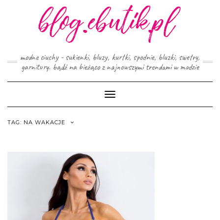
Skip
to
content
modne ciuchy - sukienki, bluzy, kurtki, spodnie, bluzki, swetry,
garnitury. bądź na bieżąco z najnowszymi trendami w modzie
Toggle
Navigation
TAG:
NA WAKACJE