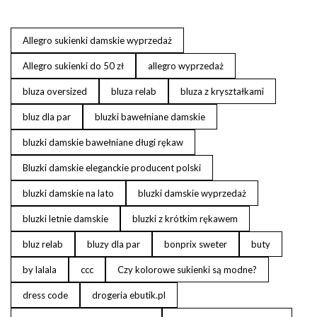
Allegro sukienki damskie wyprzedaż
Allegro sukienki do 50 zł
allegro wyprzedaż
bluza oversized
bluza relab
bluza z kryształkami
bluz dla par
bluzki bawełniane damskie
bluzki damskie bawełniane długi rękaw
Bluzki damskie eleganckie producent polski
bluzki damskie na lato
bluzki damskie wyprzedaż
bluzki letnie damskie
bluzki z krótkim rękawem
bluz relab
bluzy dla par
bonprix sweter
buty
by lalala
ccc
Czy kolorowe sukienki są modne?
dress code
drogeria ebutik.pl