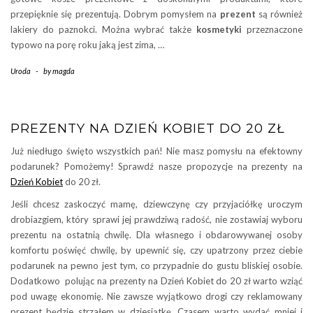
przepięknie się prezentują. Dobrym pomysłem na
prezent
są również
lakiery do paznokci. Można wybrać także
kosmetyki
przeznaczone
typowo na porę roku jaką jest zima, …
Uroda
-
by
magda
PREZENTY NA DZIEŃ KOBIET DO 20 ZŁ
Już niedługo święto wszystkich pań! Nie masz pomysłu na efektowny
podarunek? Pomożemy! Sprawdź nasze propozycje na prezenty na
Dzień Kobiet
do 20 zł.
Jeśli chcesz zaskoczyć mamę, dziewczynę czy przyjaciółkę uroczym
drobiazgiem, który sprawi jej prawdziwą radość, nie zostawiaj wyboru
prezentu na ostatnią chwilę. Dla własnego i obdarowywanej osoby
komfortu poświęć chwilę, by upewnić się, czy upatrzony przez ciebie
podarunek na pewno jest tym, co przypadnie do gustu bliskiej osobie.
Dodatkowo polując na prezenty na Dzień Kobiet do 20 zł warto wziąć
pod uwagę ekonomię. Nie zawsze wyjątkowo drogi czy reklamowany
prezent będzie strzałem w dziesiątkę. Czasem warto wydać mniej i