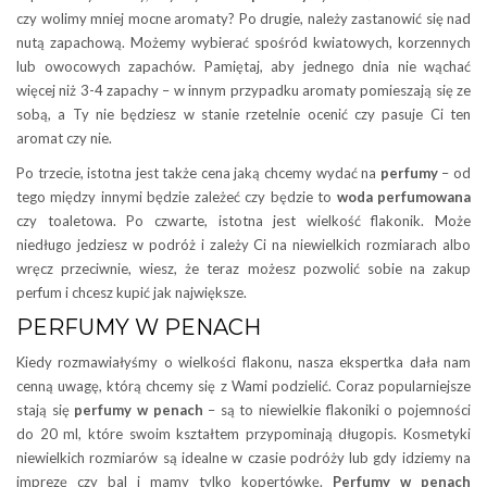
czy wolimy mniej mocne aromaty? Po drugie, należy zastanowić się nad
nutą zapachową. Możemy wybierać spośród kwiatowych, korzennych
lub owocowych zapachów. Pamiętaj, aby jednego dnia nie wąchać
więcej niż 3-4 zapachy – w innym przypadku aromaty pomieszają się ze
sobą, a Ty nie będziesz w stanie rzetelnie ocenić czy pasuje Ci ten
aromat czy nie.
Po trzecie, istotna jest także cena jaką chcemy wydać na
perfumy
– od
tego między innymi będzie zależeć czy będzie to
woda perfumowana
czy toaletowa. Po czwarte, istotna jest wielkość flakonik. Może
niedługo jedziesz w podróż i zależy Ci na niewielkich rozmiarach albo
wręcz przeciwnie, wiesz, że teraz możesz pozwolić sobie na zakup
perfum i chcesz kupić jak największe.
PERFUMY W PENACH
Kiedy rozmawiałyśmy o wielkości flakonu, nasza ekspertka dała nam
cenną uwagę, którą chcemy się z Wami podzielić. Coraz popularniejsze
stają się
perfumy w penach
– są to niewielkie flakoniki o pojemności
do 20 ml, które swoim kształtem przypominają długopis. Kosmetyki
niewielkich rozmiarów są idealne w czasie podróży lub gdy idziemy na
imprezę czy bal i mamy tylko kopertówkę.
Perfumy
w penach