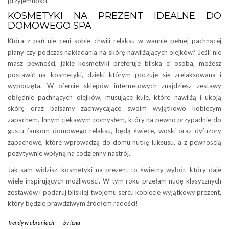
przyjemności.
KOSMETYKI NA PREZENT IDEALNE DO
DOMOWEGO SPA
Która z pań nie ceni sobie chwili relaksu w wannie pełnej pachnącej
piany czy podczas nakładania na skórę nawilżających olejków? Jeśli nie
masz pewności, jakie kosmetyki preferuje bliska ci osoba, możesz
postawić na kosmetyki, dzięki którym poczuje się zrelaksowana i
wypoczęta. W ofercie sklepów internetowych znajdziesz zestawy
obłędnie pachnących olejków, musujące kule, które nawilżą i ukoją
skórę oraz balsamy zachwycające swoim wyjątkowo kobiecym
zapachem. Innym ciekawym pomysłem, który na pewno przypadnie do
gustu fankom domowego relaksu, będą świece, woski oraz dyfuzory
zapachowe, które wprowadzą do domu nutkę luksusu, a z pewnością
pozytywnie wpłyną na codzienny nastrój.
Jak sam widzisz, kosmetyki na prezent to świetny wybór, który daje
wiele inspirujących możliwości. W tym roku przełam nudę klasycznych
zestawów i podaruj bliskiej twojemu sercu kobiecie wyjątkowy prezent,
który będzie prawdziwym źródłem radości!
Trendy w ubraniach
-
by
lena