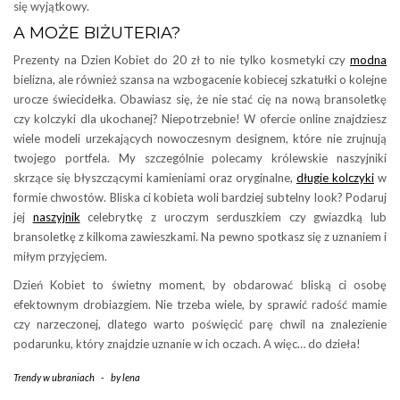
się wyjątkowy.
A MOŻE BIŻUTERIA?
Prezenty na Dzien Kobiet do 20 zł to nie tylko kosmetyki czy
modna
bielizna, ale również szansa na wzbogacenie kobiecej szkatułki o kolejne
urocze świecidełka. Obawiasz się, że nie stać cię na nową bransoletkę
czy kolczyki dla ukochanej? Niepotrzebnie! W ofercie online znajdziesz
wiele modeli urzekających nowoczesnym designem, które nie zrujnują
twojego portfela. My szczególnie polecamy królewskie naszyjniki
skrzące się błyszczącymi kamieniami oraz oryginalne,
długie kolczyki
w
formie chwostów. Bliska ci kobieta woli bardziej subtelny look? Podaruj
jej
naszyjnik
celebrytkę z uroczym serduszkiem czy gwiazdką lub
bransoletkę z kilkoma zawieszkami. Na pewno spotkasz się z uznaniem i
miłym przyjęciem.
Dzień Kobiet to świetny moment, by obdarować bliską ci osobę
efektownym drobiazgiem. Nie trzeba wiele, by sprawić radość mamie
czy narzeczonej, dlatego warto poświęcić parę chwil na znalezienie
podarunku, który znajdzie uznanie w ich oczach. A więc… do dzieła!
Trendy w ubraniach
-
by
lena