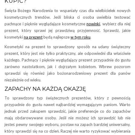
KUPIĆ?
Święta Bożego Narodzenia to wspaniały czas dla wielbicielek nowych
kosmetycznych trendów. Jeśli bliska ci osoba uwielbia testować
pachnące i pięknie wyglądające kosmetyczne
nowinki
, wybierz dla niej
prezent, który sprawi jej prawdziwą przyjemność. Sprawdź, jakie
kosmetyki
na prezent
będą najlepsze
w tym roku
.
Kosmetyki na prezent to sprawdzony sposób na udany świąteczny
prezent, który jest nie tylko praktyczny, ale odpowiedni dla właściwie
każdego. Pachnący i pięknie wyglądający prezent przypadnie do gustu
zarówno nastolatkom, jak i dojrzałym kobietom. Wbrew pozorom
sprawdzi się również jako bożonarodzeniowy prezent dla panów
niezależnie od wieku.
ZAPACHY NA KAŻDĄ OKAZJĘ
To sprawdzony typ świątecznych prezentów, który z pewnością
przypadnie do gustu nawet najbardziej wymagającym paniom. Warto
jednak przed zakupem sprawdzić, jakie preferencje co do zapachów
mają obdarowywane osoby. Jeśli nie możesz ich sprawdzić lub nie
jesteś pewny swojego wyboru, postaw na zapach bardziej uniwersalny,
który sprawdzi się na co dzień. Raczej nie warto ryzykować wybierania