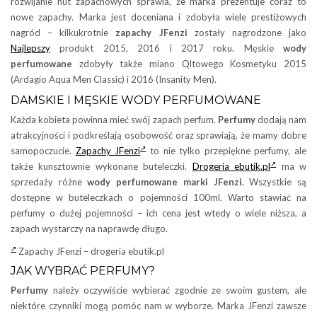
rozwijanie nut zapachowych sprawia, że marka prezentuje coraz to
nowe zapachy. Marka jest doceniana i zdobyła wiele prestiżowych
nagród – kilkukrotnie
zapachy JFenzi
zostały nagrodzone jako
Najlepszy
produkt 2015, 2016 i 2017 roku. Męskie
wody
perfumowane
zdobyły także miano Qltowego Kosmetyku 2015
(Ardagio Aqua Men Classic) i 2016 (Insanity Men).
DAMSKIE I MĘSKIE WODY PERFUMOWANE
Każda kobieta powinna mieć swój zapach perfum.
Perfumy
dodają nam
atrakcyjności i podkreślają osobowość oraz sprawiają, że mamy dobre
samopoczucie.
Zapachy JFenzi
to nie tylko przepiękne perfumy, ale
także kunsztownie wykonane buteleczki.
Drogeria ebutik.pl
ma w
sprzedaży różne
wody perfumowane marki JFenzi
. Wszystkie są
dostępne w buteleczkach o pojemności 100ml. Warto stawiać na
perfumy o dużej pojemności – ich cena jest wtedy o wiele niższa, a
zapach wystarczy na naprawdę długo.
Zapachy JFenzi – drogeria ebutik.pl
JAK WYBRAĆ PERFUMY?
Perfumy
należy oczywiście wybierać zgodnie ze swoim gustem, ale
niektóre czynniki mogą pomóc nam w wyborze. Marka JFenzi zawsze