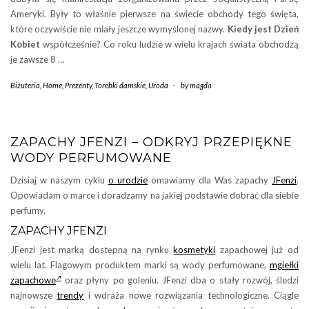
Ameryki. Były to właśnie pierwsze na świecie obchody tego święta,
które oczywiście nie miały jeszcze wymyślonej nazwy.
Kiedy jest Dzień
Kobiet
współcześnie? Co roku ludzie w wielu krajach świata obchodzą
je zawsze 8 …
Biżuteria
,
Home
,
Prezenty
,
Torebki damskie
,
Uroda
-
by
magda
ZAPACHY JFENZI – ODKRYJ PRZEPIĘKNE
WODY PERFUMOWANE
Dzisiaj w naszym cyklu
o urodzie
omawiamy dla Was zapachy
JFenzi
.
Opowiadam o marce i doradzamy na jakiej podstawie dobrać dla siebie
perfumy.
ZAPACHY JFENZI
JFenzi jest marką dostępną na rynku
kosmetyki
zapachowej już od
wielu lat. Flagowym produktem marki są wody perfumowane,
mgiełki
zapachowe
oraz płyny po goleniu. JFenzi dba o stały rozwój, śledzi
najnowsze
trendy
i wdraża nowe rozwiązania technologiczne. Ciągle