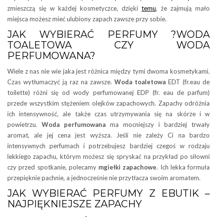
zmieszczą się w każdej kosmetyczce, dzięki
temu
, że zajmują mało
miejsca możesz mieć ulubiony zapach zawsze przy sobie.
JAK WYBIERAĆ PERFUMY ?WODA
TOALETOWA CZY WODA
PERFUMOWANA?
Wiele z nas nie wie jaka jest różnica między tymi dwoma kosmetykami.
Czas wytłumaczyć ją raz na zawsze.
Woda toaletowa
EDT (fr.eau de
toilette) różni się od wody perfumowanej EDP (fr. eau de parfum)
przede wszystkim stężeniem olejków zapachowych. Zapachy odróżnia
ich intensywność, ale także czas utrzymywania się na skórze i w
powietrzu.
Woda perfumowana
ma mocniejszy i bardziej trwały
aromat, ale jej cena jest wyższa. Jeśli nie zależy Ci na bardzo
intensywnych perfumach i potrzebujesz bardziej czegoś w rodzaju
lekkiego zapachu, którym możesz się spryskać na przykład po siłowni
czy przed spotkanie, polecamy
mgiełki zapachowe
. Ich lekka formuła
przepięknie pachnie, a jednocześnie nie przytłacza swoim aromatem.
JAK WYBIERAĆ PERFUMY Z EBUTIK –
NAJPIĘKNIEJSZE ZAPACHY