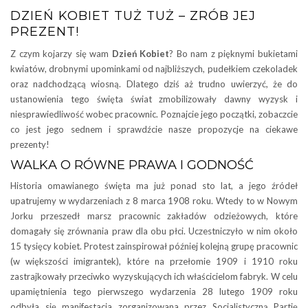
DZIEŃ KOBIET TUŻ TUŻ – ZRÓB JEJ
PREZENT!
Z czym kojarzy się wam
Dzień Kobiet
? Bo nam z pięknymi bukietami
kwiatów, drobnymi upominkami od najbliższych, pudełkiem czekoladek
oraz nadchodzącą wiosną. Dlatego dziś aż trudno uwierzyć, że do
ustanowienia tego święta świat zmobilizowały dawny wyzysk i
niesprawiedliwość wobec pracownic. Poznajcie jego początki, zobaczcie
co jest jego sednem i sprawdźcie nasze propozycje na ciekawe
prezenty!
WALKA O RÓWNE PRAWA I GODNOŚĆ
Historia omawianego święta ma już ponad sto lat, a jego źródeł
upatrujemy w wydarzeniach z 8 marca 1908 roku. Wtedy to w Nowym
Jorku przeszedł marsz pracownic zakładów odzieżowych, które
domagały się zrównania praw dla obu płci. Uczestniczyło w nim około
15 tysięcy kobiet. Protest zainspirował później kolejną grupę pracownic
(w większości imigrantek), które na przełomie 1909 i 1910 roku
zastrajkowały przeciwko wyzyskujących ich właścicielom fabryk. W celu
upamiętnienia tego pierwszego wydarzenia 28 lutego 1909 roku
odbyła się manifestacja zorganizowana przez Socjalistyczną Partię