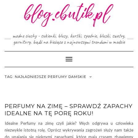
Skip
to
content
modne ciuchy - sukienki, bluzy, kurtki, spodnie, bluzki, swetry,
garnitury. bądź na bieżąco z najnowszymi trendami w modzie
Toggle
Navigation
TAG:
NAJŁADNIEJSZE PERFUMY DAMSKIE
PERFUMY NA ZIMĘ – SPRAWDŹ ZAPACHY
IDEALNE NA TĘ PORĘ ROKU!
Idealne Perfumy na zimę czyli jakie? Węch odgrywa u człowieka
niezwykle istotną rolę. Oprócz wykrywania zagrożeń służy nam także
do upajania się pięknymi zapachami, które mają czasem zbawienny