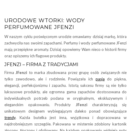
URODOWE WTORKI: WODY
PERFUMOWANE JFENZI
W naszym cyklu poświęconym urodzie omawiamy dzisiaj markę, która
zachwyciła nas swoimi zapachami. Perfumy i wody perfumowane JFenzi
mają przepiękne aromaty. Dzisiaj opowiemy Wam nieco o historii firmy
oraz opiszemy ich flagowe produkty.
JFENZI – FIRMA Z TRADYCJAMI
Firma
JFenzi
to marka zbudowana przez grupę osób związanych nie
tylko zawodowo, ale i rodzinnie. Powiązała ich
pasja
do piękna,
elegancji, perfekcjonizmu i zapachu. Istotą sukcesu firmy są nie tylko
luksusowe produkty, ale ogromna gama zapachów dostosowana do
indywidualnych potrzeb podana w oryginalnym, ekskluzywnym i
eleganckim opakowaniu. Produkty
JFenzi
charakteryzują się
unikatowym designem wybiegającym daleko ponad obowiązujące
trendy
. Każda butelka jest inna, wyjątkowa i dopracowana w
najdrobniejszym szczególe. Pakowana w misternie zdobiony kartonik
złocony, tłoczony i ofoliowany. Na każdym opakowaniu widnieją nuty