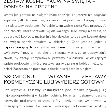
ZESTAW KOSMETYKÓW NA ŚWIĘTA –
POMYSŁ NA PREZENT
Jesteś już gotowa na święta? Mam nadzieję, że jeszcze nie zdążyłaś
kupić wszystkich prezentów, ponieważ dziś podsuwam kolejny pomysł
na świąteczny podarunek. W dzisiejszym wpisie czeka Was propozycja
pod choinkę, która sprawdzi się dla każdego. Jeżeli wciąż nie wiesz, co
podarować kobiecie, mężczyźnie lub dziecku, to
zestaw kosmetyków
na święta
będzie strzałem w dziesiątkę! Choć jest to jeden z
najpopularniejszych
pomysłów
na prezent
, to wciąż może być on
wyjątkowy i przy tym bardzo praktyczny. Myślę, że to odpowiednia
chwila, by zacząć kompletować prezenty dla bliskich. W dzisiejszym
wpisie podpowiem, które zestawy sprawdzą się u kobiet, mężczyzn i
dzieci. Zachęcam do pozostania chwilę dłużej z moim blogiem!
SKOMPONUJ WŁASNE ZESTAWY
KOSMETYCZNE LUB WYBIERZ GOTOWY
Bez wątpienia,
zestawy kosmetyczne
pod choinką pojawiają się
najprawdopodobniej w każdej rodzinie. Nic w tym dziwnego! Jest to
niezwykle praktyczny prezent, który każdy z nas wykorzysta w
późniejszym czasie. Co więcej, wybierając odpowiednie artykuły