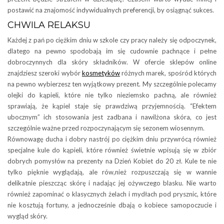
postawić na znajomość indywidualnych preferencji, by osiągnąć sukces.
CHWILA RELAKSU
Każdej z pań po ciężkim dniu w szkole czy pracy należy się odpoczynek,
dlatego na pewno spodobają im się cudownie pachnące i pełne
dobroczynnych dla skóry składników. W ofercie sklepów online
znajdziesz szeroki wybór
kosmetyków
różnych marek, spośród których
na pewno wybierzesz ten wyjątkowy prezent. My szczególnie polecamy
olejki do kąpieli, które nie tylko nieziemsko pachną, ale również
sprawiają, że kąpiel staje się prawdziwą przyjemnością. “Efektem
ubocznym” ich stosowania jest zadbana i nawilżona skóra, co jest
szczególnie ważne przed rozpoczynającym się sezonem wiosennym.
Równowagę ducha i dobry nastrój po ciężkim dniu przywrócą również
specjalne kule do kąpieli, które również świetnie wpisują się w zbiór
dobrych pomysłów na prezenty na Dzień Kobiet do 20 zł. Kule te nie
tylko pięknie wyglądają, ale rów,nież rozpuszczają się w wannie
delikatnie pieszcząc skórę i nadając jej ożywczego blasku. Nie warto
również zapominać o klasycznych żelach i mydłach pod prysznic, które
nie kosztują fortuny, a jednocześnie dbają o kobiece samopoczucie i
wygląd skóry.