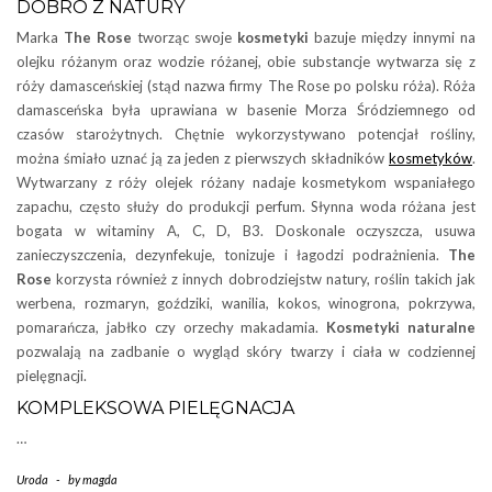
DOBRO Z NATURY
Marka
The Rose
tworząc swoje
kosmetyki
bazuje między innymi na
olejku różanym oraz wodzie różanej, obie substancje wytwarza się z
róży damasceńskiej (stąd nazwa firmy The Rose po polsku róża). Róża
damasceńska była uprawiana w basenie Morza Śródziemnego od
czasów starożytnych. Chętnie wykorzystywano potencjał rośliny,
można śmiało uznać ją za jeden z pierwszych składników
kosmetyków
.
Wytwarzany z róży olejek różany nadaje kosmetykom wspaniałego
zapachu, często służy do produkcji perfum. Słynna woda różana jest
bogata w witaminy A, C, D, B3. Doskonale oczyszcza, usuwa
zanieczyszczenia, dezynfekuje, tonizuje i łagodzi podrażnienia.
The
Rose
korzysta również z innych dobrodziejstw natury, roślin takich jak
werbena, rozmaryn, goździki, wanilia, kokos, winogrona, pokrzywa,
pomarańcza, jabłko czy orzechy makadamia.
Kosmetyki naturalne
pozwalają na zadbanie o wygląd skóry twarzy i ciała w codziennej
pielęgnacji.
KOMPLEKSOWA PIELĘGNACJA
…
Uroda
-
by
magda