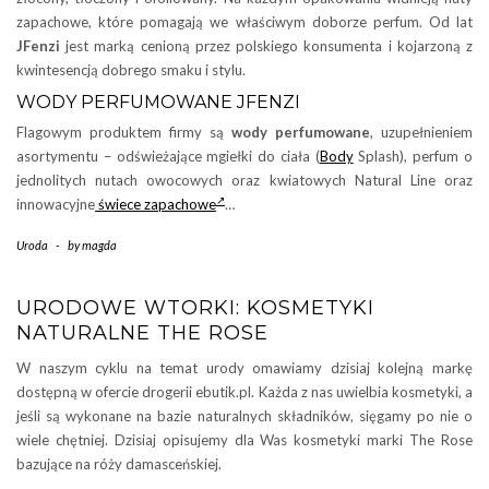
zapachowe, które pomagają we właściwym doborze perfum. Od lat
JFenzi
jest marką cenioną przez polskiego konsumenta i kojarzoną z
kwintesencją dobrego smaku i stylu.
WODY PERFUMOWANE JFENZI
Flagowym produktem firmy są
wody perfumowane
, uzupełnieniem
asortymentu – odświeżające mgiełki do ciała (
Body
Splash), perfum o
jednolitych nutach owocowych oraz kwiatowych Natural Line oraz
innowacyjne
świece zapachowe
…
Uroda
-
by
magda
URODOWE WTORKI: KOSMETYKI
NATURALNE THE ROSE
W naszym cyklu na temat urody omawiamy dzisiaj kolejną markę
dostępną w ofercie drogerii ebutik.pl. Każda z nas uwielbia kosmetyki, a
jeśli są wykonane na bazie naturalnych składników, sięgamy po nie o
wiele chętniej. Dzisiaj opisujemy dla Was kosmetyki marki The Rose
bazujące na róży damasceńskiej.