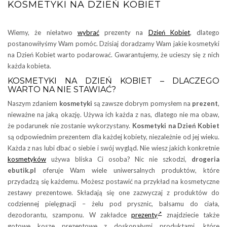
KOSMETYKI NA DZIEŃ KOBIET
Wiemy, że niełatwo
wybrać
prezenty na
Dzień Kobiet
, dlatego
postanowiłyśmy Wam pomóc. Dzisiaj doradzamy Wam jakie kosmetyki
na Dzień Kobiet warto podarować. Gwarantujemy, że ucieszy się z nich
każda kobieta.
KOSMETYKI NA DZIEŃ KOBIET – DLACZEGO
WARTO NA NIE STAWIAĆ?
Naszym zdaniem
kosmetyki
są zawsze dobrym pomysłem na
prezent
,
nieważne na jaką okazję. Używa ich każda z nas, dlatego nie ma obaw,
że podarunek nie zostanie wykorzystany.
Kosmetyki na Dzień Kobiet
są odpowiednim prezentem dla każdej kobiety, niezależnie od jej wieku.
Każda z nas lubi dbać o siebie i swój wygląd. Nie wiesz jakich konkretnie
kosmetyków
używa bliska Ci osoba? Nic nie szkodzi,
drogeria
ebutik.pl
oferuje Wam wiele uniwersalnych produktów, które
przydadzą się każdemu. Możesz postawić na przykład na kosmetyczne
zestawy prezentowe. Składają się one zazwyczaj z produktów do
codziennej pielęgnacji – żelu pod prysznic, balsamu do ciała,
dezodorantu, szamponu. W zakładce
prezenty
znajdziecie także
gotowe kosze prezentowe z doskonałymi produktami, które