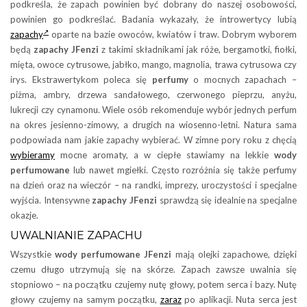
podkreśla, że zapach powinien być dobrany do naszej osobowości,
powinien go podkreślać. Badania wykazały, że introwertycy lubią
zapachy
oparte na bazie owoców, kwiatów i traw. Dobrym wyborem
będą
zapachy JFenzi
z takimi składnikami jak róże, bergamotki, fiołki,
mięta, owoce cytrusowe, jabłko, mango, magnolia, trawa cytrusowa czy
irys. Ekstrawertykom poleca się
perfumy
o mocnych zapachach –
piżma, ambry, drzewa sandałowego, czerwonego pieprzu, anyżu,
lukrecji czy cynamonu. Wiele osób rekomenduje wybór jednych perfum
na okres jesienno-zimowy, a drugich na wiosenno-letni. Natura sama
podpowiada nam jakie zapachy wybierać. W zimne pory roku z chęcią
wybieramy
mocne aromaty, a w ciepłe stawiamy na lekkie
wody
perfumowane
lub nawet mgiełki. Często rozróżnia się także perfumy
na dzień oraz na wieczór – na randki, imprezy, uroczystości i specjalne
wyjścia. Intensywne
zapachy JFenzi
sprawdzą się idealnie na specjalne
okazje.
UWALNIANIE ZAPACHU
Wszystkie
wody perfumowane JFenzi
mają olejki zapachowe, dzięki
czemu długo utrzymują się na skórze. Zapach zawsze uwalnia się
stopniowo – na początku czujemy nutę głowy, potem serca i bazy. Nutę
głowy czujemy na samym początku,
zaraz
po aplikacji. Nuta serca jest