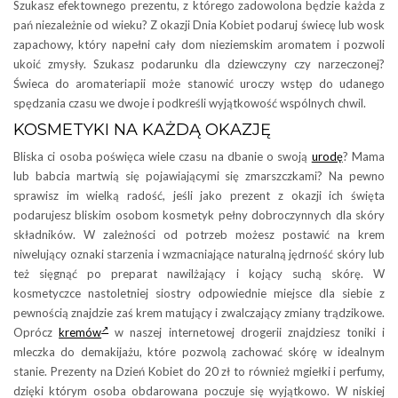
Szukasz efektownego prezentu, z którego zadowolona będzie każda z
pań niezależnie od wieku? Z okazji Dnia Kobiet podaruj świecę lub wosk
zapachowy, który napełni cały dom nieziemskim aromatem i pozwoli
ukoić zmysły. Szukasz podarunku dla dziewczyny czy narzeczonej?
Świeca do aromateriapii może stanowić uroczy wstęp do udanego
spędzania czasu we dwoje i podkreśli wyjątkowość wspólnych chwil.
KOSMETYKI NA KAŻDĄ OKAZJĘ
Bliska ci osoba poświęca wiele czasu na dbanie o swoją
urodę
? Mama
lub babcia martwią się pojawiającymi się zmarszczkami? Na pewno
sprawisz im wielką radość, jeśli jako prezent z okazji ich święta
podarujesz bliskim osobom kosmetyk pełny dobroczynnych dla skóry
składników. W zależności od potrzeb możesz postawić na krem
niwelujący oznaki starzenia i wzmacniające naturalną jędrność skóry lub
też sięgnąć po preparat nawilżający i kojący suchą skórę. W
kosmetyczce nastoletniej siostry odpowiednie miejsce dla siebie z
pewnością znajdzie zaś krem matujący i zwalczający zmiany trądzikowe.
Oprócz
kremów
w naszej internetowej drogerii znajdziesz toniki i
mleczka do demakijażu, które pozwolą zachować skórę w idealnym
stanie. Prezenty na Dzień Kobiet do 20 zł to również mgiełki i perfumy,
dzięki którym osoba obdarowana poczuje się wyjątkowo. W niskiej