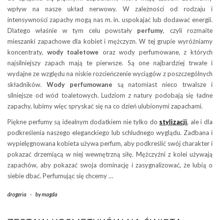
wpływ na nasze układ nerwowy. W zależności od rodzaju i
intensywności zapachy mogą nas m. in. uspokajać lub dodawać energii.
Dlatego właśnie w tym celu powstały
perfumy
, czyli rozmaite
mieszanki zapachowe dla kobiet i mężczyzn. W tej grupie wyróżniamy
koncentraty,
wody toaletowe
oraz wody perfumowane, z których
najsilniejszy zapach mają te pierwsze. Są one najbardziej trwałe i
wydajne ze względu na niskie rozcieńczenie wyciągów z poszczególnych
składników.
Wody perfumowane
są natomiast nieco trwalsze i
silniejsze od wód toaletowych. Ludziom z natury podobają się ładne
zapachy, lubimy więc spryskać się na co dzień ulubionymi zapachami.
Piękne perfumy są idealnym dodatkiem nie tylko do
stylizacji
, ale i dla
podkreślenia naszego eleganckiego lub schludnego wyglądu. Zadbana i
wypielęgnowana kobieta używa perfum, aby podkreślić swój charakter i
pokazać drzemiącą w niej wewnętrzną siłę. Mężczyźni z kolei używają
zapachów, aby pokazać swoja dominację i zasygnalizować, że lubią o
siebie dbać. Perfumując się chcemy …
drogeria
-
by
magda