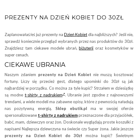
PREZENTY NA DZIEŃ KOBIET DO 30ZŁ
Zaplanowałaś/eś już prezenty na
Dzień Kobiet
dla najbliższych? Jeśli nie,
sprawdź koniecznie przegląd wybranych przez nas produktów do 30zł.
Znajdziesz tam ciekawe modele ubrań,
biżuterii
oraz kosmetyków w
super cenach.
CIEKAWE UBRANIA
Naszym zdaniem
prezenty na Dzień Kobiet
nie muszą kosztować
fortuny. Liczy się przecież gest, dlatego upominki do 30zł są jak
najbardziej w porządku. Co można za tyle kupić? Strzałem w dziesiątkę
są modne
t-shirty z nadrukiem
. Ubranie jest zgodne z najnowszymi
trendami, a wiele modeli ma zabawne opisy, które z pewnością naładują
nas pozytywną energią.
Sklep ebutik.pl
ma w swojej ofercie
spersonalizowane
t-shirty z nadrukiem
przeznaczone dla przyjaciółek,
babć, mam, dziewczyn oraz żon. Doskonale wyglądają proste koszulki z
napisami Najlepsza dziewczyna na świecie czy Super żona. Jakie jeszcze
prezenty na Dzień Kobiet do 30zł
można kupić? Świetnym