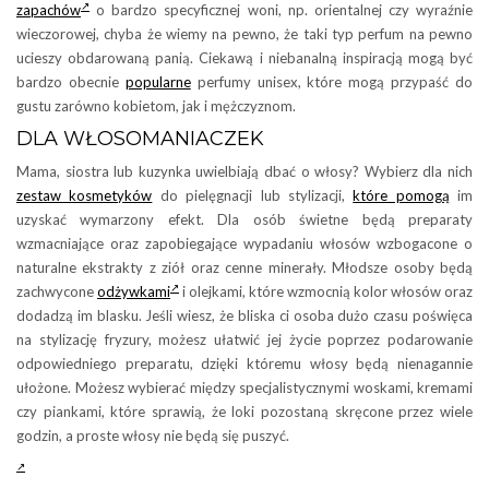
zapachów
o bardzo specyficznej woni, np. orientalnej czy wyraźnie
wieczorowej, chyba że wiemy na pewno, że taki typ perfum na pewno
ucieszy obdarowaną panią. Ciekawą i niebanalną inspiracją mogą być
bardzo obecnie
popularne
perfumy unisex, które mogą przypaść do
gustu zarówno kobietom, jak i mężczyznom.
DLA WŁOSOMANIACZEK
Mama, siostra lub kuzynka uwielbiają dbać o włosy? Wybierz dla nich
zestaw kosmetyków
do pielęgnacji lub stylizacji,
które pomogą
im
uzyskać wymarzony efekt. Dla osób świetne będą preparaty
wzmacniające oraz zapobiegające wypadaniu włosów wzbogacone o
naturalne ekstrakty z ziół oraz cenne minerały. Młodsze osoby będą
zachwycone
odżywkami
i olejkami, które wzmocnią kolor włosów oraz
dodadzą im blasku. Jeśli wiesz, że bliska ci osoba dużo czasu poświęca
na stylizację fryzury, możesz ułatwić jej życie poprzez podarowanie
odpowiedniego preparatu, dzięki któremu włosy będą nienagannie
ułożone. Możesz wybierać między specjalistycznymi woskami, kremami
czy piankami, które sprawią, że loki pozostaną skręcone przez wiele
godzin, a proste włosy nie będą się puszyć.