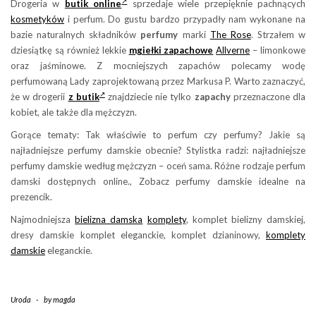
Drogeria w
butik online
sprzedaje wiele przepięknie pachnących
kosmetyków
i perfum. Do gustu bardzo przypadły nam wykonane na
bazie naturalnych składników
perfumy
marki
The Rose
. Strzałem w
dziesiątkę są również lekkie
mgiełki zapachowe
Allverne
– limonkowe
oraz jaśminowe. Z mocniejszych zapachów polecamy wodę
perfumowaną Lady zaprojektowaną przez Markusa P. Warto zaznaczyć,
że w drogerii
z butik
znajdziecie nie tylko
zapachy
przeznaczone dla
kobiet, ale także dla mężczyzn.
Gorące tematy: Tak właściwie to perfum czy perfumy? Jakie są
najładniejsze perfumy damskie obecnie? Stylistka radzi: najładniejsze
perfumy damskie według mężczyzn – oceń sama. Różne rodzaje perfum
damski dostępnych online., Zobacz perfumy damskie idealne na
prezencik.
Najmodniejsza
bielizna damska
komplety
, komplet bielizny damskiej,
dresy damskie komplet eleganckie, komplet dzianinowy,
komplety
damskie
eleganckie.
Uroda
-
by
magda