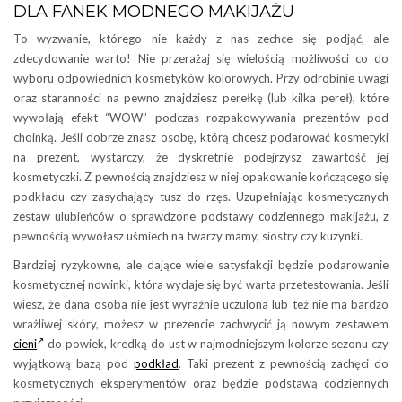
DLA FANEK MODNEGO MAKIJAŻU
To wyzwanie, którego nie każdy z nas zechce się podjąć, ale
zdecydowanie warto! Nie przerażaj się wielością możliwości co do
wyboru odpowiednich kosmetyków kolorowych. Przy odrobinie uwagi
oraz staranności na pewno znajdziesz perełkę (lub kilka pereł), które
wywołają efekt “WOW” podczas rozpakowywania prezentów pod
choinką. Jeśli dobrze znasz osobę, którą chcesz podarować kosmetyki
na prezent, wystarczy, że dyskretnie podejrzysz zawartość jej
kosmetyczki. Z pewnością znajdziesz w niej opakowanie kończącego się
podkładu czy zasychający tusz do rzęs. Uzupełniając kosmetycznych
zestaw ulubieńców o sprawdzone podstawy codziennego makijażu, z
pewnością wywołasz uśmiech na twarzy mamy, siostry czy kuzynki.
Bardziej ryzykowne, ale dające wiele satysfakcji będzie podarowanie
kosmetycznej nowinki, która wydaje się być warta przetestowania. Jeśli
wiesz, że dana osoba nie jest wyraźnie uczulona lub też nie ma bardzo
wrażliwej skóry, możesz w prezencie zachwycić ją nowym zestawem
cieni
do powiek, kredką do ust w najmodniejszym kolorze sezonu czy
wyjątkową bazą pod
podkład
. Taki prezent z pewnością zachęci do
kosmetycznych eksperymentów oraz będzie podstawą codziennych