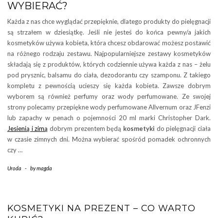
WYBIERAĆ?
Każda z nas chce wyglądać przepięknie, dlatego produkty do pielęgnacji
są strzałem w dziesiątkę. Jeśli nie jesteś do końca pewny/a jakich
kosmetyków używa kobieta, która chcesz obdarować możesz postawić
na różnego rodzaju zestawu. Najpopularniejsze zestawy kosmetyków
składają się z produktów, których codziennie używa każda z nas – żelu
pod prysznic, balsamu do ciała, dezodorantu czy szamponu. Z takiego
kompletu z pewnością ucieszy się każda kobieta. Zawsze dobrym
wyborem są również perfumy oraz wody perfumowane. Ze swojej
strony polecamy przepiękne wody perfumowane Allvernum oraz JFenzi
lub zapachy w penach o pojemności 20 ml marki Christopher Dark.
Jesienią i zimą
dobrym prezentem będą
kosmetyki
do pielęgnacji ciała
w czasie zimnych dni. Można wybierać spośród pomadek ochronnych
czy …
Uroda
-
by
magda
KOSMETYKI NA PREZENT – CO WARTO