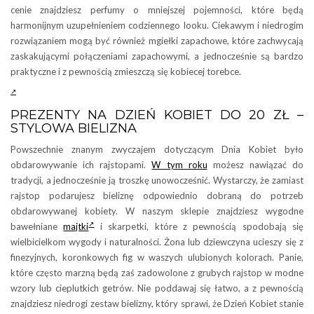
cenie znajdziesz perfumy o mniejszej pojemności, które będą
harmonijnym uzupełnieniem codziennego looku. Ciekawym i niedrogim
rozwiązaniem mogą być również mgiełki zapachowe, które zachwycają
zaskakującymi połączeniami zapachowymi, a jednocześnie są bardzo
praktyczne i z pewnością zmieszczą się kobiecej torebce.
PREZENTY NA DZIEŃ KOBIET DO 20 ZŁ –
STYLOWA BIELIZNA
Powszechnie znanym zwyczajem dotyczącym Dnia Kobiet było
obdarowywanie ich rajstopami.
W tym roku
możesz nawiązać do
tradycji, a jednocześnie ją troszkę unowocześnić. Wystarczy, że zamiast
rajstop podarujesz bieliznę odpowiednio dobraną do potrzeb
obdarowywanej kobiety. W naszym sklepie znajdziesz wygodne
bawełniane
majtki
i skarpetki, które z pewnością spodobają się
wielbicielkom wygody i naturalności. Żona lub dziewczyna ucieszy się z
finezyjnych, koronkowych fig w waszych ulubionych kolorach. Panie,
które często marzną będą zaś zadowolone z grubych rajstop w modne
wzory lub cieplutkich getrów. Nie poddawaj się łatwo, a z pewnością
znajdziesz niedrogi zestaw bielizny, który sprawi, że Dzień Kobiet stanie