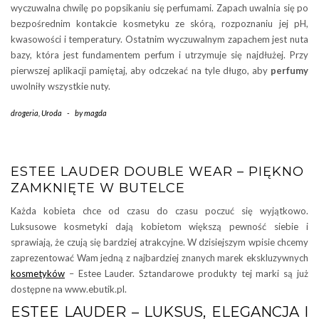
wyczuwalna chwilę po popsikaniu się perfumami. Zapach uwalnia się po
bezpośrednim kontakcie kosmetyku ze skórą, rozpoznaniu jej pH,
kwasowości i temperatury. Ostatnim wyczuwalnym zapachem jest nuta
bazy, która jest fundamentem perfum i utrzymuje się najdłużej. Przy
pierwszej aplikacji pamiętaj, aby odczekać na tyle długo, aby
perfumy
uwolniły wszystkie nuty.
drogeria
,
Uroda
-
by
magda
ESTEE LAUDER DOUBLE WEAR – PIĘKNO
ZAMKNIĘTE W BUTELCE
Każda kobieta chce od czasu do czasu poczuć się wyjątkowo.
Luksusowe kosmetyki dają kobietom większą pewność siebie i
sprawiają, że czują się bardziej atrakcyjne. W dzisiejszym wpisie chcemy
zaprezentować Wam jedną z najbardziej znanych marek ekskluzywnych
kosmetyków
– Estee Lauder. Sztandarowe produkty tej marki są już
dostępne na www.ebutik.pl.
ESTEE LAUDER – LUKSUS, ELEGANCJA I