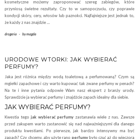
kosmetyczne możemy zaproponować szereg zabiegów, które
przyniosą świetne rezultaty. Czy to w samopoczuciu, czy poprawie
kondycji skóry, cery, włosów lub paznokci. Najfajniejsze jest jednak to,
że każdy z nas znajdzie …
drogeria
-
by
magda
URODOWE WTORKI: JAK WYBIERAĆ
PERFUMY?
Jaka jest różnica między wodą toaletową a perfumowaną? Czym są
mgiełki zapachowe i czy warto kupować tak zwane perfumy w penach?
Na te i inne pytania odpowie Wam nasz ekspert z branży urody.
Sprawdźcie ja wybierać perfumy i znajdźcie zapach idealny dla siebie.
JAK WYBIERAĆ PERFUMY?
Kwestia tego
jak wybierać perfumy
zastanawia wiele z nas. Zawsze
przed zakupem warto zastanowić się nad najważniejszymi dla danego
produktu kwestiami. Po pierwsze, jak bardzo intensywny ma być
zapach? Czy chcemy, aby użyte rano
perfumy
było czuć aż do wieczora