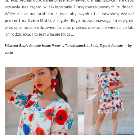
opiekę. Jednak kupowanie prezentów nawet dla najbliższych nam osób
wprawia nas często w zakłopotanie i przysparza pewnych trudności.
Wiele z nas ma problem z tym, aby szybko i z łatwością wybrać
prezent na Dzień Matki
. Z reguły długo się zastanawiają, stresują, nie
wiedzą co będzie odpowiednie, choć przecież doskonale wiedzą, co lubi
ich rodzicielka. I to jest właśnie klucz …
Biżuteria
,
Bluzki damskie
,
Home
,
Prezenty
,
Torebki damskie
,
Uroda
,
Zegarki damskie
-
by
paula