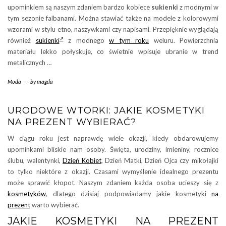
upominkiem są naszym zdaniem bardzo kobiece
sukienki
z modnymi w
tym sezonie falbanami. Można stawiać także na modele z kolorowymi
wzorami w stylu etno, naszywkami czy napisami. Przepięknie wyglądają
również
sukienki
z modnego
w tym roku
weluru. Powierzchnia
materiału lekko połyskuje, co świetnie wpisuje ubranie w trend
metalicznych …
Moda
-
by
magda
URODOWE WTORKI: JAKIE KOSMETYKI
NA PREZENT WYBIERAĆ?
W ciągu roku jest naprawdę wiele okazji, kiedy obdarowujemy
upominkami bliskie nam osoby. Święta, urodziny, imieniny, rocznice
ślubu, walentynki,
Dzień Kobiet
, Dzień Matki, Dzień Ojca czy mikołajki
to tylko niektóre z okazji. Czasami wymyślenie idealnego prezentu
może sprawić kłopot. Naszym zdaniem każda osoba ucieszy się z
kosmetyków
, dlatego dzisiaj podpowiadamy jakie kosmetyki
na
prezent
warto wybierać.
JAKIE KOSMETYKI NA PREZENT