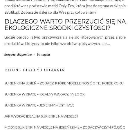
produktów na podstawie marki Only Eco, która jest dostępna w sklepie
eButik.pl. Zobaczcie dalej co dla Was przygotowaliśmy!
DLACZEGO WARTO PRZERZUCIĆ SIĘ NA
EKOLOGICZNE ŚRODKI CZYSTOŚCI?
Ludzie bardzo łatwo przyzwyczajają się do stosowanych przez siebie
produktów. Dotyczy to nie tylko wyrobów spożywczych, ale …
drogeria
,
shoponline
-
by
magda
MODNE CIUCHY I UBRANIA
SUKIENKI NA JESIEŃ – ZOBACZ, KTÓRE MODELE NOSIĆ O TEJ PORZE ROKU
SUKIENKA W KRATĘ – IDEALNY WAKACYJNY LOOK
SUKIENKA W KRATĘ – JESIENNY MUST HAVE
JAK WYBRAĆ IDEALNĄ SUKIENKĘ NA WESELE?
MODNE SUKIENKI NA WESELE NA JESIEŃ I ZIMĘ – ZOBACZ W CZYM PÓJŚĆ O