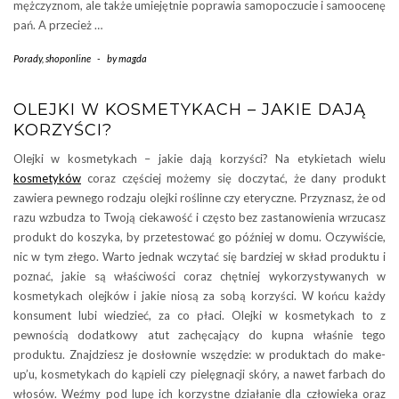
mężczyznom, ale także umiejętnie poprawia samopoczucie i samoocenę
pań. A przecież …
Porady
,
shoponline
-
by
magda
OLEJKI W KOSMETYKACH – JAKIE DAJĄ
KORZYŚCI?
Olejki w kosmetykach – jakie dają korzyści? Na etykietach wielu
kosmetyków
coraz częściej możemy się doczytać, że dany produkt
zawiera pewnego rodzaju olejki roślinne czy eteryczne. Przyznasz, że od
razu wzbudza to Twoją ciekawość i często bez zastanowienia wrzucasz
produkt do koszyka, by przetestować go później w domu. Oczywiście,
nic w tym złego. Warto jednak wczytać się bardziej w skład produktu i
poznać, jakie są właściwości coraz chętniej wykorzystywanych w
kosmetykach olejków i jakie niosą za sobą korzyści. W końcu każdy
konsument lubi wiedzieć, za co płaci. Olejki w kosmetykach to z
pewnością dodatkowy atut zachęcający do kupna właśnie tego
produktu. Znajdziesz je dosłownie wszędzie: w produktach do make-
up’u, kosmetykach do kąpieli czy pielęgnacji skóry, a nawet farbach do
włosów. Weźmy pod lupę ich korzystne działanie dla człowieka oraz