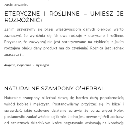
zastosowanie.
ETERYCZNE I ROŚLINNE – UMIESZ JE
ROZRÓŻNIĆ?
Zanim przyjrzymy się bliżej właściwościom danych olejków, warto
zaznaczyć, że wyróżnia się ich dwa rodzaje – eteryczne i roślinne.
Przyznasz, że zazwyczaj nie jest sprecyzowane na etykiecie, z jakim
rodzajem olejku dany produkt ma do czynienia? Różnica jest jednak
znacząca i …
drogeria
,
shoponline
-
by
magda
NATURALNE SZAMPONY O’HERBAL
Naturalne szampony o’Herbal cieszą się bardzo dużą popularnością
wśród kobiet i mężczyzn. Postanowiliśmy przyjrzeć się im bliżej i
sprawdzić, jakie cudowne działanie sprawia, że coraz więcej Polek
postanowiło zaufać właśnie tej firmie. Jedno jest pewne – jeżeli uciekasz
od sztucznych składników, które negatywnie wpływają na kondycję