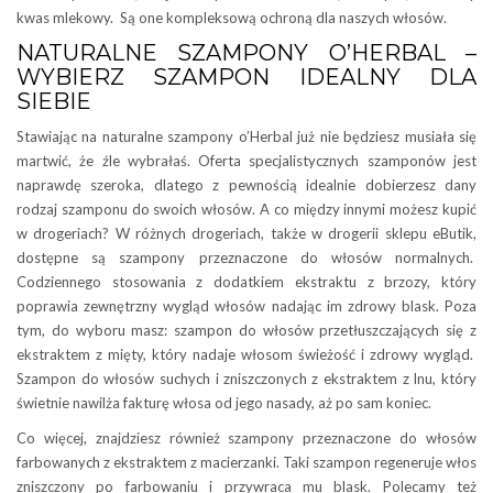
kwas mlekowy. Są one kompleksową ochroną dla naszych włosów.
NATURALNE SZAMPONY O’HERBAL –
WYBIERZ SZAMPON IDEALNY DLA
SIEBIE
Stawiając na naturalne szampony o’Herbal już nie będziesz musiała się
martwić, że źle wybrałaś. Oferta specjalistycznych szamponów jest
naprawdę szeroka, dlatego z pewnością idealnie dobierzesz dany
rodzaj szamponu do swoich włosów. A co między innymi możesz kupić
w drogeriach? W różnych drogeriach, także w drogerii sklepu eButik,
dostępne są szampony przeznaczone do włosów normalnych.
Codziennego stosowania z dodatkiem ekstraktu z brzozy, który
poprawia zewnętrzny wygląd włosów nadając im zdrowy blask. Poza
tym, do wyboru masz: szampon do włosów przetłuszczających się z
ekstraktem z mięty, który nadaje włosom świeżość i zdrowy wygląd.
Szampon do włosów suchych i zniszczonych z ekstraktem z lnu, który
świetnie nawilża fakturę włosa od jego nasady, aż po sam koniec.
Co więcej, znajdziesz również szampony przeznaczone do włosów
farbowanych z ekstraktem z macierzanki. Taki szampon regeneruje włos
zniszczony po farbowaniu i przywraca mu blask. Polecamy też