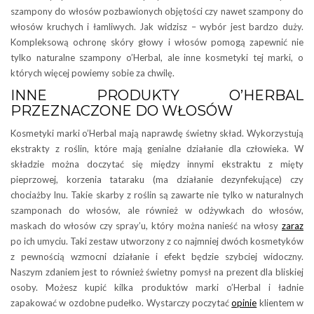
szampony do włosów pozbawionych objętości czy nawet szampony do
włosów kruchych i łamliwych. Jak widzisz – wybór jest bardzo duży.
Kompleksową ochronę skóry głowy i włosów pomogą zapewnić nie
tylko naturalne szampony o’Herbal, ale inne kosmetyki tej marki, o
których więcej powiemy sobie za chwilę.
INNE PRODUKTY O’HERBAL
PRZEZNACZONE DO WŁOSÓW
Kosmetyki marki o’Herbal mają naprawdę świetny skład. Wykorzystują
ekstrakty z roślin, które mają genialne działanie dla człowieka. W
składzie można doczytać się między innymi ekstraktu z mięty
pieprzowej, korzenia tataraku (ma działanie dezynfekujące) czy
chociażby lnu. Takie skarby z roślin są zawarte nie tylko w naturalnych
szamponach do włosów, ale również w odżywkach do włosów,
maskach do włosów czy spray’u, który można nanieść na włosy
zaraz
po ich umyciu. Taki zestaw utworzony z co najmniej dwóch kosmetyków
z pewnością wzmocni działanie i efekt będzie szybciej widoczny.
Naszym zdaniem jest to również świetny pomysł na prezent dla bliskiej
osoby. Możesz kupić kilka produktów marki o’Herbal i ładnie
zapakować w ozdobne pudełko. Wystarczy poczytać
opinie
klientem w