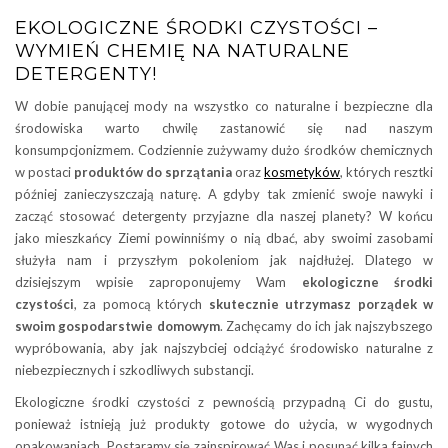
EKOLOGICZNE ŚRODKI CZYSTOŚCI –
WYMIEŃ CHEMIĘ NA NATURALNE
DETERGENTY!
W dobie panującej mody na wszystko co naturalne i bezpieczne dla
środowiska warto chwilę zastanowić się nad naszym
konsumpcjonizmem. Codziennie zużywamy dużo środków chemicznych
w postaci
produktów do sprzątania
oraz
kosmetyków
, których resztki
później zanieczyszczają naturę. A gdyby tak zmienić swoje nawyki i
zacząć stosować detergenty przyjazne dla naszej planety? W końcu
jako mieszkańcy Ziemi powinniśmy o nią dbać, aby swoimi zasobami
służyła nam i przyszłym pokoleniom jak najdłużej. Dlatego w
dzisiejszym wpisie zaproponujemy Wam
ekologiczne środki
czystości
, za pomocą których
skutecznie utrzymasz porządek w
swoim gospodarstwie domowym
. Zachęcamy do ich jak najszybszego
wypróbowania, aby jak najszybciej odciążyć środowisko naturalne z
niebezpiecznych i szkodliwych substancji.
Ekologiczne środki czystości z pewnością przypadną Ci do gustu,
ponieważ istnieją już produkty gotowe do użycia, w wygodnych
opakowaniach. Postaramy się zainspirować Was i posunąć kilka fajnych