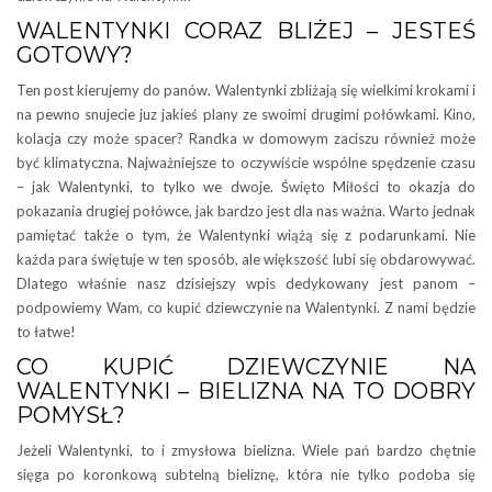
WALENTYNKI CORAZ BLIŻEJ – JESTEŚ
GOTOWY?
Ten post kierujemy do panów. Walentynki zbliżają się wielkimi krokami i
na pewno snujecie juz jakieś plany ze swoimi drugimi połówkami. Kino,
kolacja czy może spacer? Randka w domowym zaciszu również może
być klimatyczna. Najważniejsze to oczywiście wspólne spędzenie czasu
– jak Walentynki, to tylko we dwoje. Święto Miłości to okazja do
pokazania drugiej połówce, jak bardzo jest dla nas ważna. Warto jednak
pamiętać także o tym, że Walentynki wiążą się z podarunkami. Nie
każda para świętuje w ten sposób, ale większość lubi się obdarowywać.
Dlatego właśnie nasz dzisiejszy wpis dedykowany jest panom –
podpowiemy Wam, co kupić dziewczynie na Walentynki. Z nami będzie
to łatwe!
CO KUPIĆ DZIEWCZYNIE NA
WALENTYNKI – BIELIZNA NA TO DOBRY
POMYSŁ?
Jeżeli Walentynki, to i zmysłowa bielizna. Wiele pań bardzo chętnie
sięga po koronkową subtelną bieliznę, która nie tylko podoba się