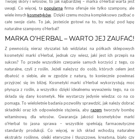
Twojej skóry i włosów, to jak najbardziej – marka o’Herbal warta jest
uwagi. Co więcej, ta
popularna
firma oferuje nie tylko szampony, ale
wiele innych
kosmetyków
. Dzięki czemu można kompleksowo zadbać o
całe swoje ciało. To jak, jesteście gotowi na to, by wziąć pod lupę
naturalne szampony o’Herbal?
MARKA O’HERBAL – WARTO JEJ ZAUFAĆ!
Z pewnością nieraz słyszałaś lub widziałaś na półkach sklepowych
kosmetyki marki o’Herbal, jednak czy wiesz, jaki jest ich przepis na
sukces? To przede wszystkim czerpanie samych korzyści z tego, co
naturalne, czyli z roślin. Jeżeli należysz do osób, których celem jest
dbałość o siebie, ale w zgodzie z naturą, to koniecznie powinnaś
przyjrzeć się im bliżej. Kosmetyki marki o’Herbal wykorzystują moc
płynąca z roślin, a wszystko dzięki idealnemu wyważeniu tego, na co
składa się dany kosmetyk. Nie wystarczy jedynie wiedza: co na co
pomaga. To wieloletnie badania pozwoliły sprawdzić, jak należy dobrać
składniki oraz ich odpowiednie stężenia, aby
razem
tworzyły bombę
witaminową dla włosów. Gwarancja jakości kosmetyków marki
o’Herbal to jasna sprawa – wszystkie spełniają farmaceutyczne
standardy produkcji. Co więcej, w ich skład wchodzą naturalne
ekstrakty roślinne, olejki eteryczne i tłuszczowe, kreatyna, biało czy