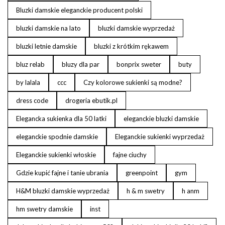
Bluzki damskie eleganckie producent polski
bluzki damskie na lato
bluzki damskie wyprzedaż
bluzki letnie damskie
bluzki z krótkim rękawem
bluz relab
bluzy dla par
bonprix sweter
buty
by lalala
ccc
Czy kolorowe sukienki są modne?
dress code
drogeria ebutik.pl
Elegancka sukienka dla 50 latki
eleganckie bluzki damskie
eleganckie spodnie damskie
Eleganckie sukienki wyprzedaż
Eleganckie sukienki włoskie
fajne ciuchy
Gdzie kupić fajne i tanie ubrania
greenpoint
gym
H&M bluzki damskie wyprzedaż
h & m swetry
h anm
hm swetry damskie
inst