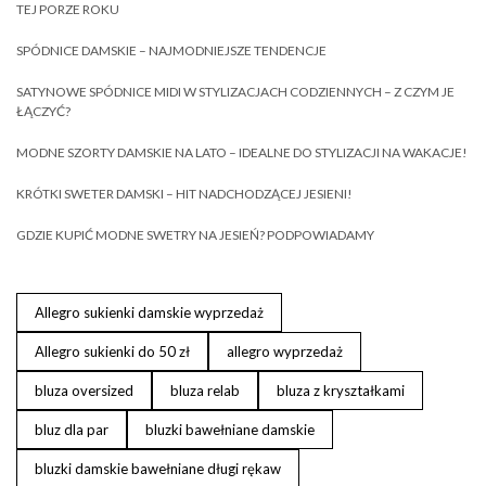
TEJ PORZE ROKU
SPÓDNICE DAMSKIE – NAJMODNIEJSZE TENDENCJE
SATYNOWE SPÓDNICE MIDI W STYLIZACJACH CODZIENNYCH – Z CZYM JE
ŁĄCZYĆ?
MODNE SZORTY DAMSKIE NA LATO – IDEALNE DO STYLIZACJI NA WAKACJE!
KRÓTKI SWETER DAMSKI – HIT NADCHODZĄCEJ JESIENI!
GDZIE KUPIĆ MODNE SWETRY NA JESIEŃ? PODPOWIADAMY
Allegro sukienki damskie wyprzedaż
Allegro sukienki do 50 zł
allegro wyprzedaż
bluza oversized
bluza relab
bluza z kryształkami
bluz dla par
bluzki bawełniane damskie
bluzki damskie bawełniane długi rękaw