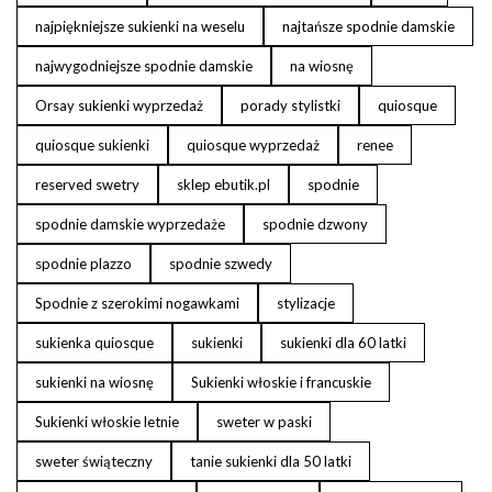
najpiękniejsze sukienki na weselu
najtańsze spodnie damskie
najwygodniejsze spodnie damskie
na wiosnę
Orsay sukienki wyprzedaż
porady stylistki
quiosque
quiosque sukienki
quiosque wyprzedaż
renee
reserved swetry
sklep ebutik.pl
spodnie
spodnie damskie wyprzedaże
spodnie dzwony
spodnie plazzo
spodnie szwedy
Spodnie z szerokimi nogawkami
stylizacje
sukienka quiosque
sukienki
sukienki dla 60 latki
sukienki na wiosnę
Sukienki włoskie i francuskie
Sukienki włoskie letnie
sweter w paski
sweter świąteczny
tanie sukienki dla 50 latki