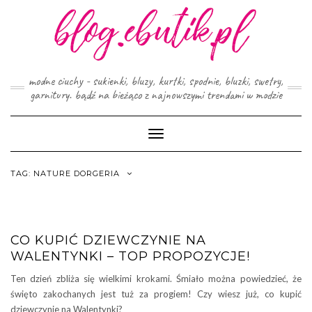
Skip
to
content
modne ciuchy - sukienki, bluzy, kurtki, spodnie, bluzki, swetry,
garnitury. bądź na bieżąco z najnowszymi trendami w modzie
Toggle
Navigation
TAG:
NATURE DORGERIA
CO KUPIĆ DZIEWCZYNIE NA
WALENTYNKI – TOP PROPOZYCJE!
Ten dzień zbliża się wielkimi krokami. Śmiało można powiedzieć, że
święto zakochanych jest tuż za progiem! Czy wiesz już, co kupić
dziewczynie na Walentynki?