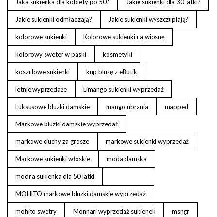
Jaka sukienka dla kobiety po 50?
Jakie sukienki dla 30 latki?
Jakie sukienki odmładzają?
Jakie sukienki wyszczuplają?
kolorowe sukienki
Kolorowe sukienki na wiosnę
kolorowy sweter w paski
kosmetyki
koszulowe sukienki
kup bluzę z eButik
letnie wyprzedaże
Limango sukienki wyprzedaż
Luksusowe bluzki damskie
mango ubrania
mapped
Markowe bluzki damskie wyprzedaż
markowe ciuchy za grosze
markowe sukienki wyprzedaż
Markowe sukienki włoskie
moda damska
modna sukienka dla 50 latki
MOHITO markowe bluzki damskie wyprzedaż
mohito swetry
Monnari wyprzedaż sukienek
msngr