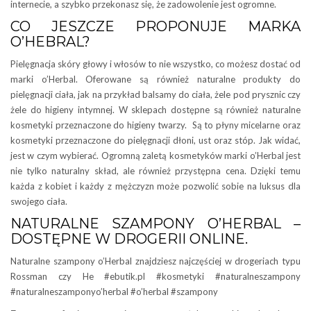
internecie, a szybko przekonasz się, że zadowolenie jest ogromne.
CO JESZCZE PROPONUJE MARKA
O’HEBRAL?
Pielęgnacja skóry głowy i włosów to nie wszystko, co możesz dostać od
marki o’Herbal. Oferowane są również naturalne produkty do
pielęgnacji ciała, jak na przykład balsamy do ciała, żele pod prysznic czy
żele do higieny intymnej. W sklepach dostępne są również naturalne
kosmetyki przeznaczone do higieny twarzy. Są to płyny micelarne oraz
kosmetyki przeznaczone do pielęgnacji dłoni, ust oraz stóp. Jak widać,
jest w czym wybierać. Ogromną zaletą kosmetyków marki o’Herbal jest
nie tylko naturalny skład, ale również przystępna cena. Dzięki temu
każda z kobiet i każdy z mężczyzn może pozwolić sobie na luksus dla
swojego ciała.
NATURALNE SZAMPONY O’HERBAL –
DOSTĘPNE W DROGERII ONLINE.
Naturalne szampony o’Herbal znajdziesz najczęściej w drogeriach typu
Rossman czy He #ebutik.pl #kosmetyki #naturalneszampony
#naturalneszamponyo’herbal #o’herbal #szampony