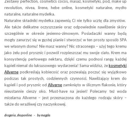
Zestawy perfection, cosmetics cocos, masaż, kosmetyki, pod, make up
revolution, nivea, lirene, hebe online, kosmetyki naturalne, mydło
naturalne, naturalne mydełka.
Naturalne składniki mydełka zapewnią Ci nie tylko ucztę dla zmysłów.
Ale także delikatne oczyszczanie oraz odpowiednie nawilżenie skóry
szczególnie w okresie jesienno-zimowym. Posiadaczki wanny będą
mogły zanurzyć się w gęstej pianie i stworzyć w ten prosty sposób SPA
we własnym domu! Nie masz wanny? Nic straconego – użyj tego kremu
jako żelu pod prysznic i pozwól rozpieszczać mu swoje ciało. Krem ma
konsystencję perłowego nektaru, dzięki czemu podnosi rangę każdej
kąpieli niemal do luksusowego wydarzenia! Sama widzisz, że
kosmetyki
Allverne
podkreślają kobiecość oraz pozwalają poczuć się wyjątkowo
podczas tak prostych, codziennych czynności. Nawilżający krem do
kąpieli i pod prysznic od
Allverne
zamknięto w ślicznym flakonie, który
nieustannie cieszy oko. Must-have na jesień! Polecamy też woda
micelarna Allverne – jest przeznaczona do każdego rodzaju skóry –
także do wrażliwej czy naczynkowej.
drogeria
,
shoponline
-
by
magda