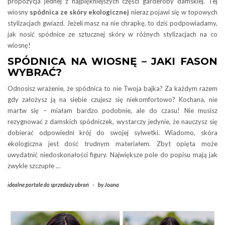
propozycja jednej z najpiękniejszych części garderoby damskiej. Tej
wiosny
spódnica ze skóry ekologicznej
nieraz pojawi się w topowych
stylizacjach gwiazd. Jeżeli masz na nie chrapkę, to dziś podpowiadamy,
jak nosić spódnice ze sztucznej skóry w różnych stylizacjach na co
wiosnę!
SPÓDNICA NA WIOSNĘ – JAKI FASON
WYBRAĆ?
Odnosisz wrażenie, że spódnica to nie Twoja bajka? Za każdym razem
gdy założysz ją na siebie czujesz się niekomfortowo? Kochana, nie
martw się – miałam bardzo podobnie, ale do czasu! Nie musisz
rezygnować z damskich spódniczek, wystarczy jedynie, że nauczysz się
dobierać odpowiedni krój do swojej sylwetki. Wiadomo, skóra
ekologiczna jest dość trudnym materiałem. Zbyt opięta może
uwydatnić niedoskonałości figury. Największe pole do popisu mają jak
zwykle szczupłe …
idealne portale do sprzedaży ubrań
-
by
Joana