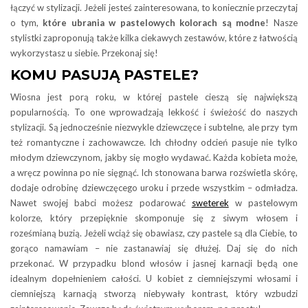
łączyć w stylizacji. Jeżeli jesteś zainteresowana, to koniecznie przeczytaj
o tym,
które ubrania w pastelowych kolorach są modne
! Nasze
stylistki zaproponują także kilka ciekawych zestawów, które z łatwością
wykorzystasz u siebie. Przekonaj się!
KOMU PASUJĄ PASTELE?
Wiosna jest porą roku, w której pastele cieszą się największą
popularnością. To one wprowadzają lekkość i świeżość do naszych
stylizacji. Są jednocześnie niezwykle dziewczęce i subtelne, ale przy tym
też romantyczne i zachowawcze. Ich chłodny odcień pasuje nie tylko
młodym dziewczynom, jakby się mogło wydawać. Każda kobieta może,
a wręcz powinna po nie sięgnąć. Ich stonowana barwa rozświetla skórę,
dodaje odrobinę dziewczęcego uroku i przede wszystkim – odmładza.
Nawet swojej babci możesz podarować
sweterek
w pastelowym
kolorze, który przepięknie skomponuje się z siwym włosem i
roześmianą buzią. Jeżeli wciąż się obawiasz, czy pastele są dla Ciebie, to
gorąco namawiam – nie zastanawiaj się dłużej. Daj się do nich
przekonać. W przypadku blond włosów i jasnej karnacji będą one
idealnym dopełnieniem całości. U kobiet z ciemniejszymi włosami i
ciemniejszą karnacją stworzą niebywały kontrast, który wzbudzi