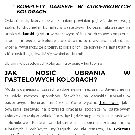
KOMPLETY DAMSKIE W CUKIERKOWYCH
KOLORACH
Ostatni ciuch, który naszym zdaniem powinien pojawić się w Twojej
szafie, to choć jeden komplet w pastelowym kolorze. Taki zestaw, na
przykład
damski garnitur
w pudrowym różu albo dresowy komplet ze
spodniami jogger w kolorze lawendowym, to prawdziwa petarda na
wiosnę. Wystarczy, że przejrzysz kilka profili celebrytek na Instagramie,
które uwielbiają chwalić się swoimi outfitami!
Ubrania w pastelowych kolorach na wiosnę – hurtownie
JAK NOSIĆ UBRANIA W
PASTELOWYCH KOLORACH?
Moda w dzisiejszych czasach wydaje się nie mieć granic. Bawimy się nią
na wiele różnych sposobów. Stawiając na
damskie ubrania w
pastelowych kolorach
możesz zarówno wybrać
Total look
, jak i
odważnie zestawić na przykład kraciastą spódnicę w pastelowym
kolorze z koszulą w kwiatki i to wciąż będzie mega oryginalne, stylowe i
nietuzinkowe. Pastele są delikatne i najlepiej prezentują się w
subtelnych i kobiecych stylizacjach, co nie oznacza, że
skórzana