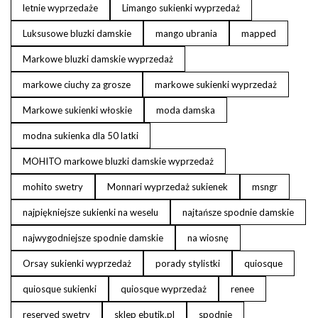
letnie wyprzedaże
Limango sukienki wyprzedaż
Luksusowe bluzki damskie
mango ubrania
mapped
Markowe bluzki damskie wyprzedaż
markowe ciuchy za grosze
markowe sukienki wyprzedaż
Markowe sukienki włoskie
moda damska
modna sukienka dla 50 latki
MOHITO markowe bluzki damskie wyprzedaż
mohito swetry
Monnari wyprzedaż sukienek
msngr
najpiękniejsze sukienki na weselu
najtańsze spodnie damskie
najwygodniejsze spodnie damskie
na wiosnę
Orsay sukienki wyprzedaż
porady stylistki
quiosque
quiosque sukienki
quiosque wyprzedaż
renee
reserved swetry
sklep ebutik.pl
spodnie