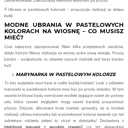
zainteresowanie. Zawsze będą świetnym wyborem, po prostu!
Ubrania w pastelowych kolorach – propozycje stylizacji ze sklepu
butik
MODNE UBRANIA W PASTELOWYCH
KOLORACH NA WIOSNĘ – CO MUSISZ
MIEĆ?
Czas najwyższy zaproponować Wam kilka przepięknych ciuszków,
dzięki którym Wasza stylizacja na wiosnę zyska nową energię. Proszę
bardzo – podpatrzcie, co zdaniem naszych stylistek jest teraz bardzo
hot!
MARYNARKA W PASTELOWYM KOLORZE
To bez wątpienia must have w szafie każdej kobiety! Look z udziałem
marynarki w pastelowym kolorze musi być po prostu obłędny. W tym
sezonie królować będą oversizowe modele sięgające nawet do połowy
uda, które czasem wyglądem mogą nawet bardziej przypominać
płaszcz. Dłuższe, slimowane kroje również sprawdzą się w modnej
stylizacji. Liliowa marynarka lub w pastelowym kolorze lawendy czy też
subtelnym odcieniu zieleni to strzał w dziesiątkę! Zestawiona z
błękitnymi jeansami z wysokim stanem
czy też eleganckimi