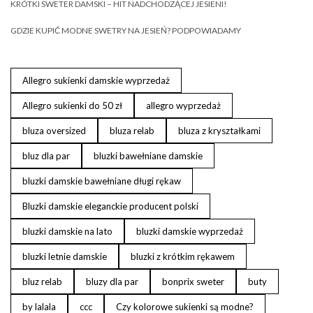
KRÓTKI SWETER DAMSKI – HIT NADCHODZĄCEJ JESIENI!
GDZIE KUPIĆ MODNE SWETRY NA JESIEŃ? PODPOWIADAMY
Allegro sukienki damskie wyprzedaż
Allegro sukienki do 50 zł
allegro wyprzedaż
bluza oversized
bluza relab
bluza z kryształkami
bluz dla par
bluzki bawełniane damskie
bluzki damskie bawełniane długi rękaw
Bluzki damskie eleganckie producent polski
bluzki damskie na lato
bluzki damskie wyprzedaż
bluzki letnie damskie
bluzki z krótkim rękawem
bluz relab
bluzy dla par
bonprix sweter
buty
by lalala
ccc
Czy kolorowe sukienki są modne?