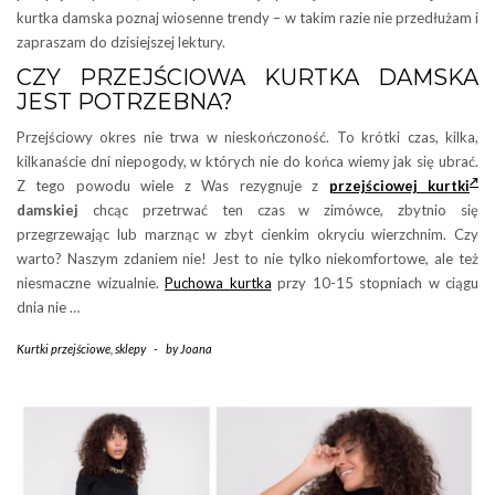
kurtka damska poznaj wiosenne trendy – w takim razie nie przedłużam i
zapraszam do dzisiejszej lektury.
CZY PRZEJŚCIOWA KURTKA DAMSKA
JEST POTRZEBNA?
Przejściowy okres nie trwa w nieskończoność. To krótki czas, kilka,
kilkanaście dni niepogody, w których nie do końca wiemy jak się ubrać.
Z tego powodu wiele z Was rezygnuje z
przejściowej kurtki
damskiej
chcąc przetrwać ten czas w zimówce, zbytnio się
przegrzewając lub marznąc w zbyt cienkim okryciu wierzchnim. Czy
warto? Naszym zdaniem nie! Jest to nie tylko niekomfortowe, ale też
niesmaczne wizualnie.
Puchowa kurtka
przy 10-15 stopniach w ciągu
dnia nie …
Kurtki przejściowe
,
sklepy
-
by
Joana