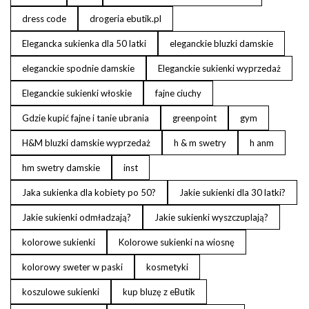
dress code
drogeria ebutik.pl
Elegancka sukienka dla 50 latki
eleganckie bluzki damskie
eleganckie spodnie damskie
Eleganckie sukienki wyprzedaż
Eleganckie sukienki włoskie
fajne ciuchy
Gdzie kupić fajne i tanie ubrania
greenpoint
gym
H&M bluzki damskie wyprzedaż
h & m swetry
h anm
hm swetry damskie
inst
Jaka sukienka dla kobiety po 50?
Jakie sukienki dla 30 latki?
Jakie sukienki odmładzają?
Jakie sukienki wyszczuplają?
kolorowe sukienki
Kolorowe sukienki na wiosnę
kolorowy sweter w paski
kosmetyki
koszulowe sukienki
kup bluzę z eButik