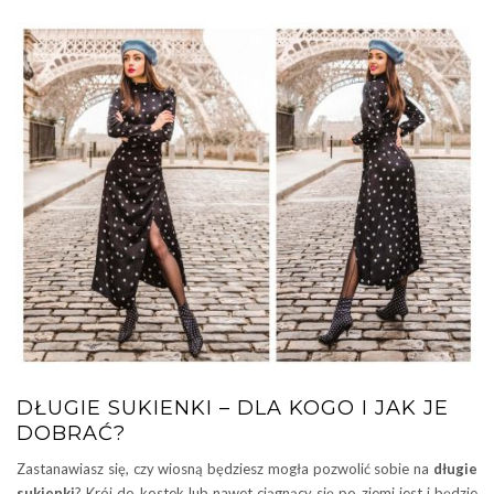
DŁUGIE SUKIENKI – DLA KOGO I JAK JE
DOBRAĆ?
Zastanawiasz się, czy wiosną będziesz mogła pozwolić sobie na
długie
sukienki
? Krój do kostek lub nawet ciągnący się po ziemi jest i będzie