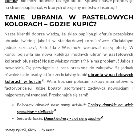
kurtka
nie może dopełnić takiego outfitu. Sprawdź nasze propozycje
na stronie papilion.pl, w których oferujemy mnóstwo inspiracji!
TANIE UBRANIA W PASTELOWYCH
KOLORACH – GDZIE KUPIĆ?
Nasze klientki dobrze wiedzą, że sklep papilion.pl oferuje przepiękne
ubrania świetnej jakości w standardowej rozmiarówce. Chciałabym
jednak zaznaczyć, że każda z Was może wertować naszą ofertę. W
końcu pojawiła się nowa kolekcja modnych
ubrań w pastelowych
kolorach plus size
! Nosisz większy rozmiar? Nie ma problemu! Jakoś z
pewnością Cię przyciągnie, a cena przekona do zakupów. Są jednak
również takie osoby, które zechciałyby kupić
ubrania w pastelowych
kolorach w hurcie
. Wam kochani polecam zakupy internetowe w
factoryprice.eu, gdzie bogaty asortyment zachwyca nowościami i
najgorętszymi trendami. Przekonajcie się sami!
Polecamy również nasz nowy artykuł:
T-shirty damskie na wiele
sposobów – stylizacje
Sprawdź także:
Damskie dresy – noś się wygodnie
Porady stylistki
,
sklepy
-
by
Joana