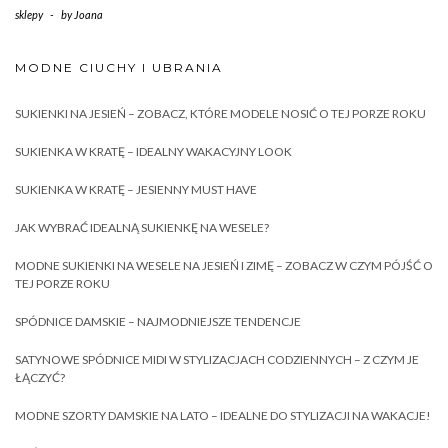
sklepy
-
by
Joana
MODNE CIUCHY I UBRANIA
SUKIENKI NA JESIEŃ – ZOBACZ, KTÓRE MODELE NOSIĆ O TEJ PORZE ROKU
SUKIENKA W KRATĘ – IDEALNY WAKACYJNY LOOK
SUKIENKA W KRATĘ – JESIENNY MUST HAVE
JAK WYBRAĆ IDEALNĄ SUKIENKĘ NA WESELE?
MODNE SUKIENKI NA WESELE NA JESIEŃ I ZIMĘ – ZOBACZ W CZYM PÓJŚĆ O
TEJ PORZE ROKU
SPÓDNICE DAMSKIE – NAJMODNIEJSZE TENDENCJE
SATYNOWE SPÓDNICE MIDI W STYLIZACJACH CODZIENNYCH – Z CZYM JE
ŁĄCZYĆ?
MODNE SZORTY DAMSKIE NA LATO – IDEALNE DO STYLIZACJI NA WAKACJE!