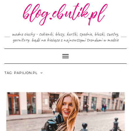
Skip
to
content
modne ciuchy - sukienki, bluzy, kurtki, spodnie, bluzki, swetry,
garnitury. bądź na bieżąco z najnowszymi trendami w modzie
Toggle
Navigation
TAG:
PAPILION.PL