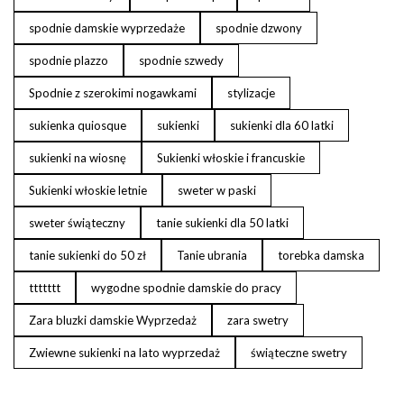
spodnie damskie wyprzedaże
spodnie dzwony
spodnie plazzo
spodnie szwedy
Spodnie z szerokimi nogawkami
stylizacje
sukienka quiosque
sukienki
sukienki dla 60 latki
sukienki na wiosnę
Sukienki włoskie i francuskie
Sukienki włoskie letnie
sweter w paski
sweter świąteczny
tanie sukienki dla 50 latki
tanie sukienki do 50 zł
Tanie ubrania
torebka damska
ttttttt
wygodne spodnie damskie do pracy
Zara bluzki damskie Wyprzedaż
zara swetry
Zwiewne sukienki na lato wyprzedaż
świąteczne swetry