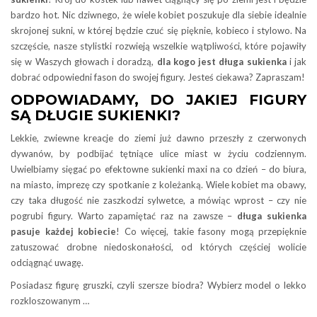
bardzo hot. Nic dziwnego, że wiele kobiet poszukuje dla siebie idealnie
skrojonej sukni, w której będzie czuć się pięknie, kobieco i stylowo. Na
szczęście, nasze stylistki rozwieją wszelkie wątpliwości, które pojawiły
się w Waszych głowach i doradzą,
dla kogo jest długa sukienka
i jak
dobrać odpowiedni fason do swojej figury. Jesteś ciekawa? Zapraszam!
ODPOWIADAMY, DO JAKIEJ FIGURY
SĄ DŁUGIE SUKIENKI?
Lekkie, zwiewne kreacje do ziemi już dawno przeszły z czerwonych
dywanów, by podbijać tętniące ulice miast w życiu codziennym.
Uwielbiamy sięgać po efektowne sukienki maxi na co dzień – do biura,
na miasto, imprezę czy spotkanie z koleżanką. Wiele kobiet ma obawy,
czy taka długość nie zaszkodzi sylwetce, a mówiąc wprost – czy nie
pogrubi figury. Warto zapamiętać raz na zawsze –
długa sukienka
pasuje każdej kobiecie
! Co więcej, takie fasony mogą przepięknie
zatuszować drobne niedoskonałości, od których częściej wolicie
odciągnąć uwagę.
Posiadasz figurę gruszki, czyli szersze biodra? Wybierz model o lekko
rozkloszowanym …