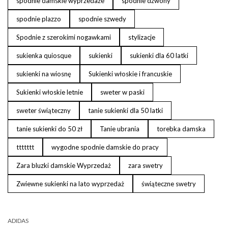
spodnie damskie wyprzedaże
spodnie dzwony
spodnie plazzo
spodnie szwedy
Spodnie z szerokimi nogawkami
stylizacje
sukienka quiosque
sukienki
sukienki dla 60 latki
sukienki na wiosnę
Sukienki włoskie i francuskie
Sukienki włoskie letnie
sweter w paski
sweter świąteczny
tanie sukienki dla 50 latki
tanie sukienki do 50 zł
Tanie ubrania
torebka damska
ttttttt
wygodne spodnie damskie do pracy
Zara bluzki damskie Wyprzedaż
zara swetry
Zwiewne sukienki na lato wyprzedaż
świąteczne swetry
ADIDAS