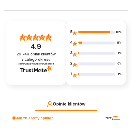
5
88%
4
11%
4.9
3
1%
29 748
opinii klientów
z całego okresu
2
0%
zebranych i zweryfikowanych przez
1
1%
Opinie klientów
Jak zbieramy opinie?
filtry