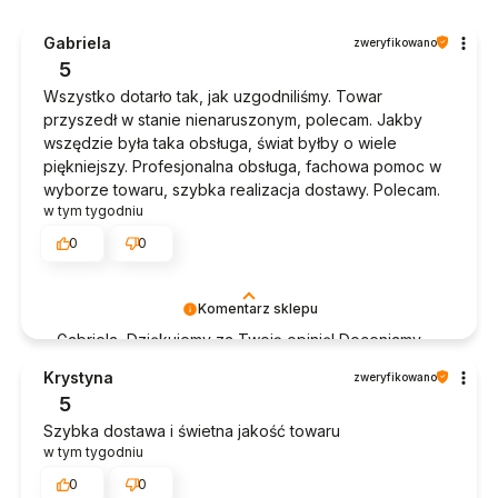
Gabriela
zweryfikowano
5
Wszystko dotarło tak, jak uzgodniliśmy. Towar
przyszedł w stanie nienaruszonym, polecam. Jakby
wszędzie była taka obsługa, świat byłby o wiele
piękniejszy. Profesjonalna obsługa, fachowa pomoc w
wyborze towaru, szybka realizacja dostawy. Polecam.
w tym tygodniu
0
0
Komentarz sklepu
Gabriela, Dziękujemy za Twoją opinię! Doceniamy
czas poświęcony na podzielenie się z nami Twoim
Krystyna
zweryfikowano
doświadczeniem. Jesteśmy szczęśliwi, że mamy
5
takich klientów. Z pozdrowieniami, obsługa sklepu.
Szybka dostawa i świetna jakość towaru
w tym tygodniu
0
0