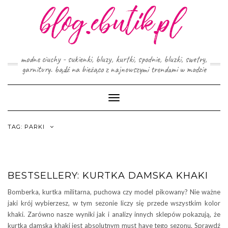
Skip
to
content
modne ciuchy - sukienki, bluzy, kurtki, spodnie, bluzki, swetry,
garnitury. bądź na bieżąco z najnowszymi trendami w modzie
Toggle
Navigation
TAG:
PARKI
BESTSELLERY: KURTKA DAMSKA KHAKI
Bomberka, kurtka militarna, puchowa czy model pikowany? Nie ważne
jaki krój wybierzesz, w tym sezonie liczy się przede wszystkim kolor
khaki. Zarówno nasze wyniki jak i analizy innych sklepów pokazują, że
kurtka damska khaki jest absolutnym must have tego sezonu. Sprawdź