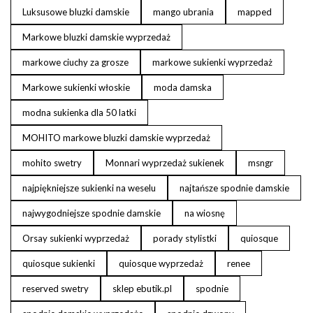
Luksusowe bluzki damskie
mango ubrania
mapped
Markowe bluzki damskie wyprzedaż
markowe ciuchy za grosze
markowe sukienki wyprzedaż
Markowe sukienki włoskie
moda damska
modna sukienka dla 50 latki
MOHITO markowe bluzki damskie wyprzedaż
mohito swetry
Monnari wyprzedaż sukienek
msngr
najpiękniejsze sukienki na weselu
najtańsze spodnie damskie
najwygodniejsze spodnie damskie
na wiosnę
Orsay sukienki wyprzedaż
porady stylistki
quiosque
quiosque sukienki
quiosque wyprzedaż
renee
reserved swetry
sklep ebutik.pl
spodnie