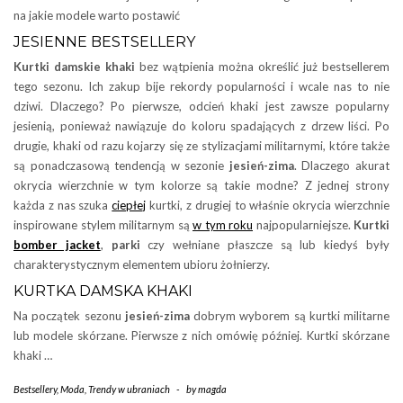
na jakie modele warto postawić
JESIENNE BESTSELLERY
Kurtki damskie khaki
bez wątpienia można określić już bestsellerem
tego sezonu. Ich zakup bije rekordy popularności i wcale nas to nie
dziwi. Dlaczego? Po pierwsze, odcień khaki jest zawsze popularny
jesienią, ponieważ nawiązuje do koloru spadających z drzew liści. Po
drugie, khaki od razu kojarzy się ze stylizacjami militarnymi, które także
są ponadczasową tendencją w sezonie
jesień-zima
. Dlaczego akurat
okrycia wierzchnie w tym kolorze są takie modne? Z jednej strony
każda z nas szuka
ciepłej
kurtki, z drugiej to właśnie okrycia wierzchnie
inspirowane stylem militarnym są
w tym roku
najpopularniejsze.
Kurtki
bomber jacket
,
parki
czy wełniane płaszcze są lub kiedyś były
charakterystycznym elementem ubioru żołnierzy.
KURTKA DAMSKA KHAKI
Na początek sezonu
jesień-zima
dobrym wyborem są kurtki militarne
lub modele skórzane. Pierwsze z nich omówię później. Kurtki skórzane
khaki …
Bestsellery
,
Moda
,
Trendy w ubraniach
-
by
magda