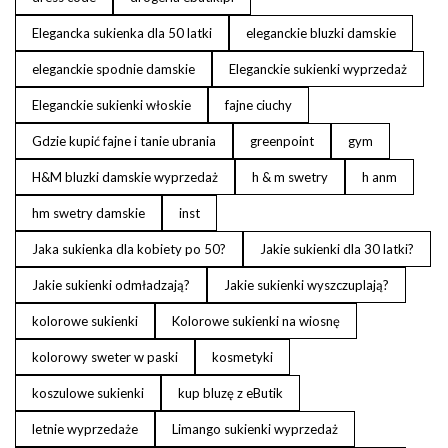
Elegancka sukienka dla 50 latki
eleganckie bluzki damskie
eleganckie spodnie damskie
Eleganckie sukienki wyprzedaż
Eleganckie sukienki włoskie
fajne ciuchy
Gdzie kupić fajne i tanie ubrania
greenpoint
gym
H&M bluzki damskie wyprzedaż
h & m swetry
h anm
hm swetry damskie
inst
Jaka sukienka dla kobiety po 50?
Jakie sukienki dla 30 latki?
Jakie sukienki odmładzają?
Jakie sukienki wyszczuplają?
kolorowe sukienki
Kolorowe sukienki na wiosnę
kolorowy sweter w paski
kosmetyki
koszulowe sukienki
kup bluzę z eButik
letnie wyprzedaże
Limango sukienki wyprzedaż