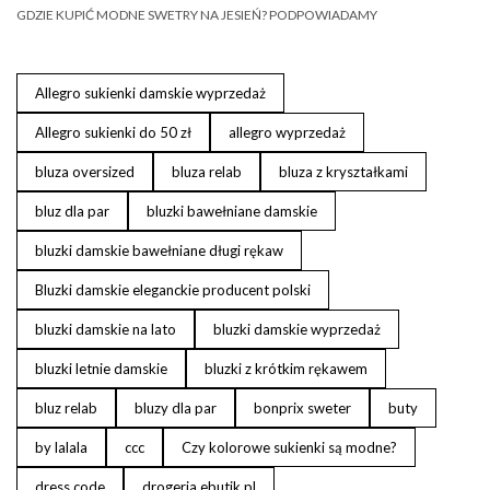
GDZIE KUPIĆ MODNE SWETRY NA JESIEŃ? PODPOWIADAMY
Allegro sukienki damskie wyprzedaż
Allegro sukienki do 50 zł
allegro wyprzedaż
bluza oversized
bluza relab
bluza z kryształkami
bluz dla par
bluzki bawełniane damskie
bluzki damskie bawełniane długi rękaw
Bluzki damskie eleganckie producent polski
bluzki damskie na lato
bluzki damskie wyprzedaż
bluzki letnie damskie
bluzki z krótkim rękawem
bluz relab
bluzy dla par
bonprix sweter
buty
by lalala
ccc
Czy kolorowe sukienki są modne?
dress code
drogeria ebutik.pl