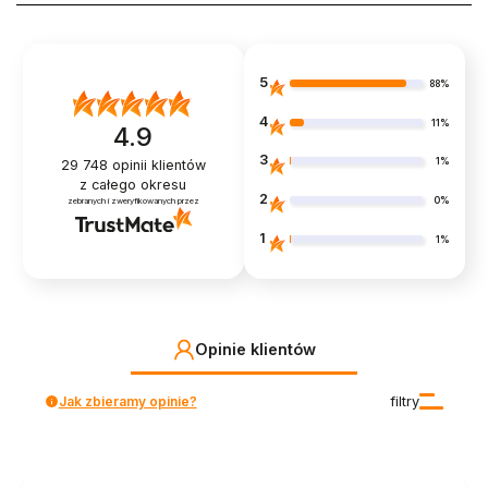
5
88%
4
11%
4.9
3
1%
29 748
opinii klientów
z całego okresu
2
0%
zebranych i zweryfikowanych przez
1
1%
Opinie klientów
Jak zbieramy opinie?
filtry