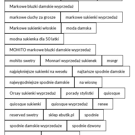
Markowe bluzki damskie wyprzedaż
markowe ciuchy za grosze
markowe sukienki wyprzedaż
Markowe sukienki włoskie
moda damska
modna sukienka dla 50 latki
MOHITO markowe bluzki damskie wyprzedaż
mohito swetry
Monnari wyprzedaż sukienek
msngr
najpiękniejsze sukienki na weselu
najtańsze spodnie damskie
najwygodniejsze spodnie damskie
na wiosnę
Orsay sukienki wyprzedaż
porady stylistki
quiosque
quiosque sukienki
quiosque wyprzedaż
renee
reserved swetry
sklep ebutik.pl
spodnie
spodnie damskie wyprzedaże
spodnie dzwony