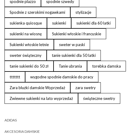
spodnie plazzo
spodnie szwedy
Spodnie z szerokimi nogawkami
stylizacje
sukienka quiosque
sukienki
sukienki dla 60 latki
sukienki na wiosnę
Sukienki włoskie i francuskie
Sukienki włoskie letnie
sweter w paski
sweter świąteczny
tanie sukienki dla 50 latki
tanie sukienki do 50 zł
Tanie ubrania
torebka damska
ttttttt
wygodne spodnie damskie do pracy
Zara bluzki damskie Wyprzedaż
zara swetry
Zwiewne sukienki na lato wyprzedaż
świąteczne swetry
ADIDAS
AKCESORIA DAMSKIE