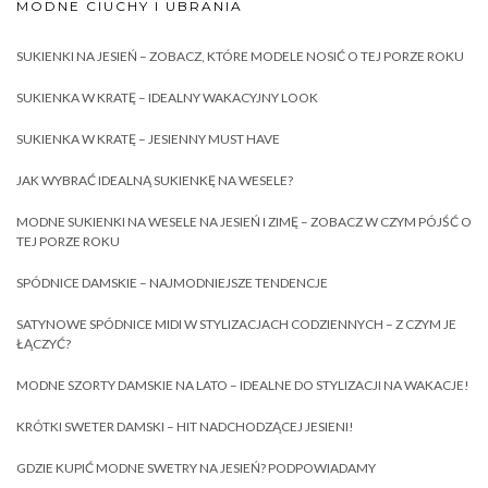
MODNE CIUCHY I UBRANIA
SUKIENKI NA JESIEŃ – ZOBACZ, KTÓRE MODELE NOSIĆ O TEJ PORZE ROKU
SUKIENKA W KRATĘ – IDEALNY WAKACYJNY LOOK
SUKIENKA W KRATĘ – JESIENNY MUST HAVE
JAK WYBRAĆ IDEALNĄ SUKIENKĘ NA WESELE?
MODNE SUKIENKI NA WESELE NA JESIEŃ I ZIMĘ – ZOBACZ W CZYM PÓJŚĆ O
TEJ PORZE ROKU
SPÓDNICE DAMSKIE – NAJMODNIEJSZE TENDENCJE
SATYNOWE SPÓDNICE MIDI W STYLIZACJACH CODZIENNYCH – Z CZYM JE
ŁĄCZYĆ?
MODNE SZORTY DAMSKIE NA LATO – IDEALNE DO STYLIZACJI NA WAKACJE!
KRÓTKI SWETER DAMSKI – HIT NADCHODZĄCEJ JESIENI!
GDZIE KUPIĆ MODNE SWETRY NA JESIEŃ? PODPOWIADAMY