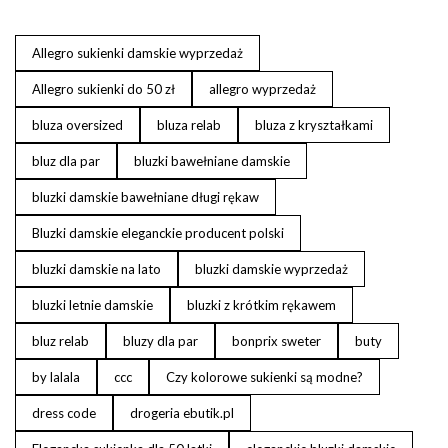
Allegro sukienki damskie wyprzedaż
Allegro sukienki do 50 zł
allegro wyprzedaż
bluza oversized
bluza relab
bluza z kryształkami
bluz dla par
bluzki bawełniane damskie
bluzki damskie bawełniane długi rękaw
Bluzki damskie eleganckie producent polski
bluzki damskie na lato
bluzki damskie wyprzedaż
bluzki letnie damskie
bluzki z krótkim rękawem
bluz relab
bluzy dla par
bonprix sweter
buty
by lalala
ccc
Czy kolorowe sukienki są modne?
dress code
drogeria ebutik.pl