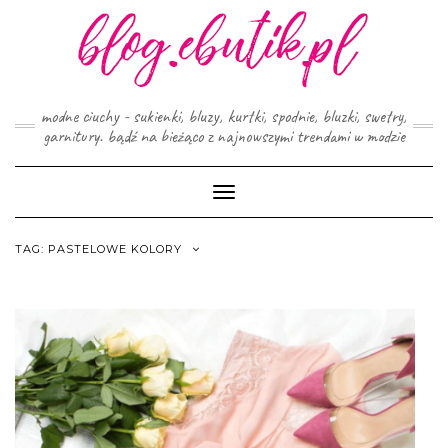
Skip
to
content
modne ciuchy - sukienki, bluzy, kurtki, spodnie, bluzki, swetry,
garnitury. bądź na bieżąco z najnowszymi trendami w modzie
Toggle
Navigation
TAG:
PASTELOWE KOLORY