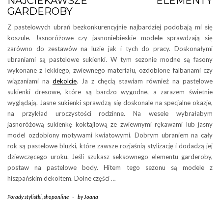
NAJCIEKAWSZE ELEMENTY
GARDEROBY
Z pastelowych ubrań bezkonkurencyjnie najbardziej podobają mi się
koszule. Jasnoróżowe czy jasnoniebieskie modele sprawdzają się
zarówno do zestawów na luzie jak i tych do pracy. Doskonałymi
ubraniami są pastelowe sukienki. W tym sezonie modne są fasony
wykonane z lekkiego, zwiewnego materiału, ozdobione falbanami czy
wiązaniami na
dekolcie
. Ja z chęcią stawiam również na pastelowe
sukienki dresowe, które są bardzo wygodne, a zarazem świetnie
wyglądają. Jasne sukienki sprawdzą się doskonale na specjalne okazje,
na przykład uroczystości rodzinne. Na wesele wybrałabym
jasnoróżową sukienkę koktajlową ze zwiewnymi rękawami lub jasny
model ozdobiony motywami kwiatowymi. Dobrym ubraniem na cały
rok są pastelowe bluzki, które zawsze rozjaśnią stylizację i dodadzą jej
dziewczęcego uroku. Jeśli szukasz seksownego elementu garderoby,
postaw na pastelowe body. Hitem tego sezonu są modele z
hiszpańskim dekoltem. Dolne części …
Porady stylistki
,
shoponline
-
by
Joana