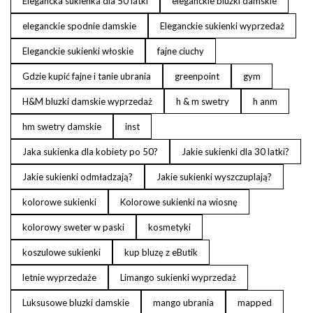
Elegancka sukienka dla 50 latki
eleganckie bluzki damskie
eleganckie spodnie damskie
Eleganckie sukienki wyprzedaż
Eleganckie sukienki włoskie
fajne ciuchy
Gdzie kupić fajne i tanie ubrania
greenpoint
gym
H&M bluzki damskie wyprzedaż
h & m swetry
h anm
hm swetry damskie
inst
Jaka sukienka dla kobiety po 50?
Jakie sukienki dla 30 latki?
Jakie sukienki odmładzają?
Jakie sukienki wyszczuplają?
kolorowe sukienki
Kolorowe sukienki na wiosnę
kolorowy sweter w paski
kosmetyki
koszulowe sukienki
kup bluzę z eButik
letnie wyprzedaże
Limango sukienki wyprzedaż
Luksusowe bluzki damskie
mango ubrania
mapped