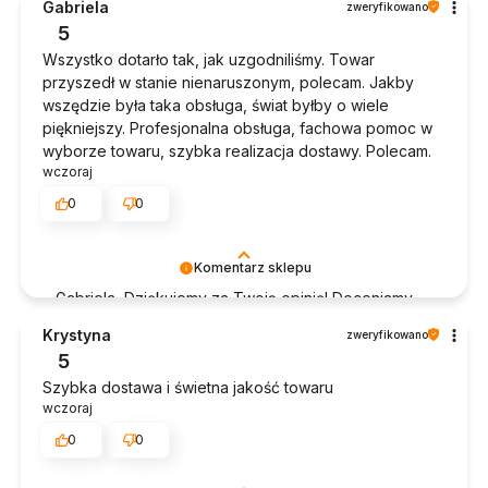
Gabriela
zweryfikowano
5
Wszystko dotarło tak, jak uzgodniliśmy. Towar
przyszedł w stanie nienaruszonym, polecam. Jakby
wszędzie była taka obsługa, świat byłby o wiele
piękniejszy. Profesjonalna obsługa, fachowa pomoc w
wyborze towaru, szybka realizacja dostawy. Polecam.
wczoraj
0
0
Komentarz sklepu
Gabriela, Dziękujemy za Twoją opinię! Doceniamy
czas poświęcony na podzielenie się z nami Twoim
Krystyna
zweryfikowano
doświadczeniem. Jesteśmy szczęśliwi, że mamy
5
takich klientów. Z pozdrowieniami, obsługa sklepu.
Szybka dostawa i świetna jakość towaru
wczoraj
0
0