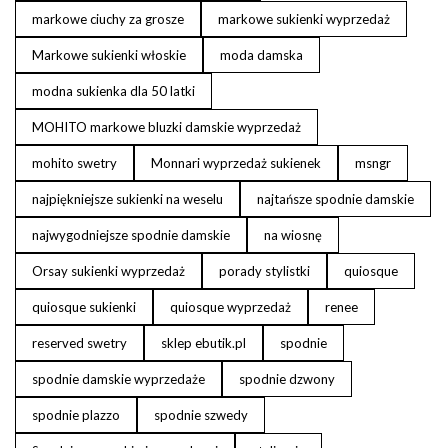
markowe ciuchy za grosze
markowe sukienki wyprzedaż
Markowe sukienki włoskie
moda damska
modna sukienka dla 50 latki
MOHITO markowe bluzki damskie wyprzedaż
mohito swetry
Monnari wyprzedaż sukienek
msngr
najpiękniejsze sukienki na weselu
najtańsze spodnie damskie
najwygodniejsze spodnie damskie
na wiosnę
Orsay sukienki wyprzedaż
porady stylistki
quiosque
quiosque sukienki
quiosque wyprzedaż
renee
reserved swetry
sklep ebutik.pl
spodnie
spodnie damskie wyprzedaże
spodnie dzwony
spodnie plazzo
spodnie szwedy