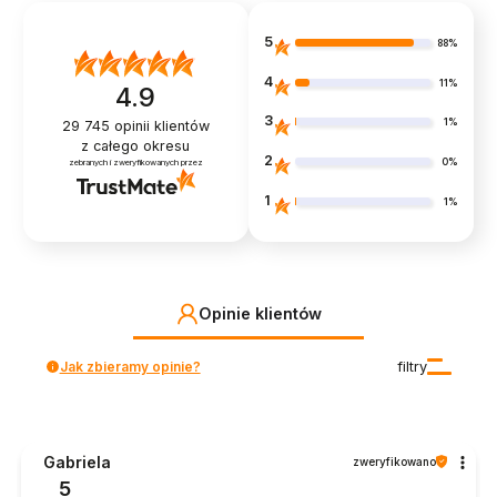
5
88%
4
11%
4.9
3
1%
29 745
opinii klientów
z całego okresu
2
0%
zebranych i zweryfikowanych przez
1
1%
Opinie klientów
Jak zbieramy opinie?
filtry
Gabriela
zweryfikowano
5