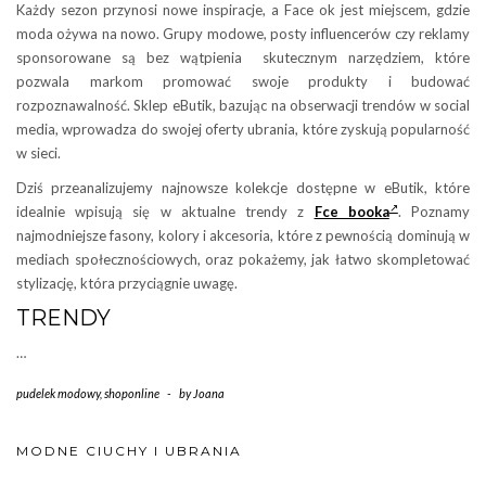
Każdy sezon przynosi nowe inspiracje, a Face ok jest miejscem, gdzie
moda ożywa na nowo. Grupy modowe, posty influencerów czy reklamy
sponsorowane są bez wątpienia skutecznym narzędziem, które
pozwala markom promować swoje produkty i budować
rozpoznawalność. Sklep eButik, bazując na obserwacji trendów w social
media, wprowadza do swojej oferty ubrania, które zyskują popularność
w sieci.
Dziś przeanalizujemy najnowsze kolekcje dostępne w eButik, które
idealnie wpisują się w aktualne trendy z
Fce booka
. Poznamy
najmodniejsze fasony, kolory i akcesoria, które z pewnością dominują w
mediach społecznościowych, oraz pokażemy, jak łatwo skompletować
stylizację, która przyciągnie uwagę.
TRENDY
…
pudelek modowy
,
shoponline
-
by
Joana
MODNE CIUCHY I UBRANIA