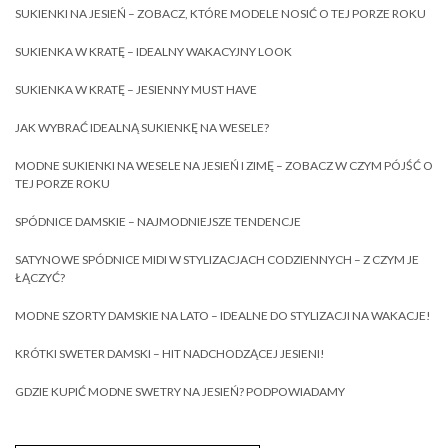
SUKIENKI NA JESIEŃ – ZOBACZ, KTÓRE MODELE NOSIĆ O TEJ PORZE ROKU
SUKIENKA W KRATĘ – IDEALNY WAKACYJNY LOOK
SUKIENKA W KRATĘ – JESIENNY MUST HAVE
JAK WYBRAĆ IDEALNĄ SUKIENKĘ NA WESELE?
MODNE SUKIENKI NA WESELE NA JESIEŃ I ZIMĘ – ZOBACZ W CZYM PÓJŚĆ O
TEJ PORZE ROKU
SPÓDNICE DAMSKIE – NAJMODNIEJSZE TENDENCJE
SATYNOWE SPÓDNICE MIDI W STYLIZACJACH CODZIENNYCH – Z CZYM JE
ŁĄCZYĆ?
MODNE SZORTY DAMSKIE NA LATO – IDEALNE DO STYLIZACJI NA WAKACJE!
KRÓTKI SWETER DAMSKI – HIT NADCHODZĄCEJ JESIENI!
GDZIE KUPIĆ MODNE SWETRY NA JESIEŃ? PODPOWIADAMY