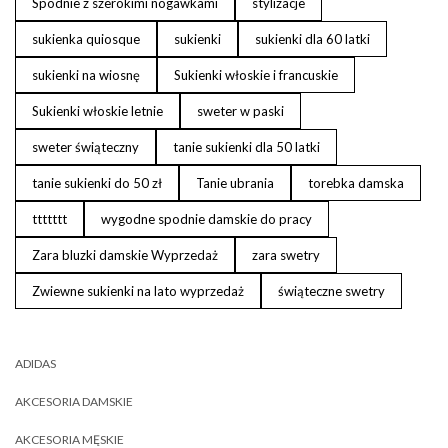
Spodnie z szerokimi nogawkami
stylizacje
sukienka quiosque
sukienki
sukienki dla 60 latki
sukienki na wiosnę
Sukienki włoskie i francuskie
Sukienki włoskie letnie
sweter w paski
sweter świąteczny
tanie sukienki dla 50 latki
tanie sukienki do 50 zł
Tanie ubrania
torebka damska
ttttttt
wygodne spodnie damskie do pracy
Zara bluzki damskie Wyprzedaż
zara swetry
Zwiewne sukienki na lato wyprzedaż
świąteczne swetry
ADIDAS
AKCESORIA DAMSKIE
AKCESORIA MĘSKIE