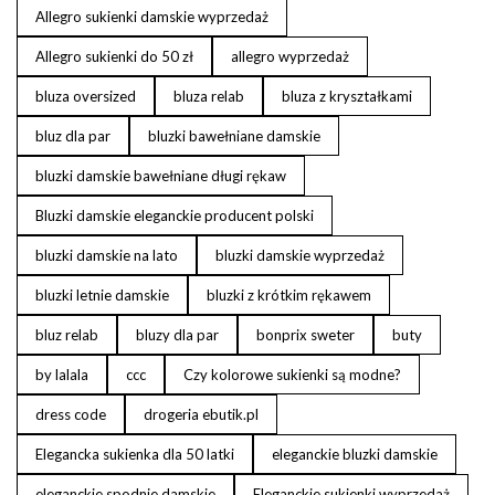
Allegro sukienki damskie wyprzedaż
Allegro sukienki do 50 zł
allegro wyprzedaż
bluza oversized
bluza relab
bluza z kryształkami
bluz dla par
bluzki bawełniane damskie
bluzki damskie bawełniane długi rękaw
Bluzki damskie eleganckie producent polski
bluzki damskie na lato
bluzki damskie wyprzedaż
bluzki letnie damskie
bluzki z krótkim rękawem
bluz relab
bluzy dla par
bonprix sweter
buty
by lalala
ccc
Czy kolorowe sukienki są modne?
dress code
drogeria ebutik.pl
Elegancka sukienka dla 50 latki
eleganckie bluzki damskie
eleganckie spodnie damskie
Eleganckie sukienki wyprzedaż