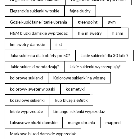
Eleganckie sukienki włoskie
fajne ciuchy
Gdzie kupić fajne i tanie ubrania
greenpoint
gym
H&M bluzki damskie wyprzedaż
h & m swetry
h anm
hm swetry damskie
inst
Jaka sukienka dla kobiety po 50?
Jakie sukienki dla 30 latki?
Jakie sukienki odmładzają?
Jakie sukienki wyszczuplają?
kolorowe sukienki
Kolorowe sukienki na wiosnę
kolorowy sweter w paski
kosmetyki
koszulowe sukienki
kup bluzę z eButik
letnie wyprzedaże
Limango sukienki wyprzedaż
Luksusowe bluzki damskie
mango ubrania
mapped
Markowe bluzki damskie wyprzedaż