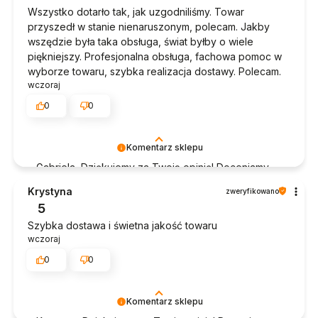
Wszystko dotarło tak, jak uzgodniliśmy. Towar
przyszedł w stanie nienaruszonym, polecam. Jakby
wszędzie była taka obsługa, świat byłby o wiele
piękniejszy. Profesjonalna obsługa, fachowa pomoc w
wyborze towaru, szybka realizacja dostawy. Polecam.
wczoraj
0
0
Komentarz sklepu
Gabriela, Dziękujemy za Twoją opinię! Doceniamy
czas poświęcony na podzielenie się z nami Twoim
Krystyna
zweryfikowano
doświadczeniem. Jesteśmy szczęśliwi, że mamy
5
takich klientów. Z pozdrowieniami, obsługa sklepu.
Szybka dostawa i świetna jakość towaru
wczoraj
0
0
Komentarz sklepu