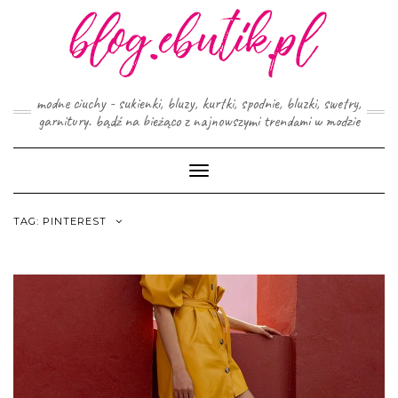
Skip
to
content
modne ciuchy - sukienki, bluzy, kurtki, spodnie, bluzki, swetry,
garnitury. bądź na bieżąco z najnowszymi trendami w modzie
Toggle
Navigation
TAG:
PINTEREST