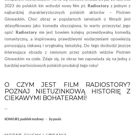
2023 do polskich kin wchodzi nowy film pt.
Radiostory
z jednym z
najbardziej charakterystycznych polskich aktorów – Piotrem
Głowackim. Choć obraz w popularnych serwisach o filmach jest
sklasyfikowany jako komedia obyczajowa, to warto przeczytać jego
opis!
Radiostory
nie jest bowiem kolejną przewidywalną komedią
romantyczną, a inspirowaną prawdziwymi wydarzeniami opowieścią
poruszającą ciekawą i oryginalną tematykę. Do tego dochodzi jeszcze
interesująca obsada z cenionym przez polskich widzów Piotrem
Głowackim na czele. Zdaje się, że obraz ten zapowiada się na jedną z
bardziej wartościowych polskich produkcji tego roku!
O CZYM JEST FILM RADIOSTORY?
POZNAJ NIETUZINKOWĄ HISTORIĘ Z
CIEKAWYMI BOHATERAMI!
…
KONKURS
,
pudelek modowy
-
by
paula
MODNE CIUCHY I UBRANIA