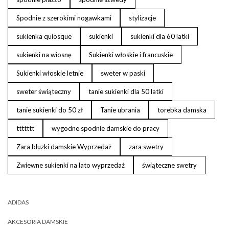
Spodnie z szerokimi nogawkami
stylizacje
sukienka quiosque
sukienki
sukienki dla 60 latki
sukienki na wiosnę
Sukienki włoskie i francuskie
Sukienki włoskie letnie
sweter w paski
sweter świąteczny
tanie sukienki dla 50 latki
tanie sukienki do 50 zł
Tanie ubrania
torebka damska
ttttttt
wygodne spodnie damskie do pracy
Zara bluzki damskie Wyprzedaż
zara swetry
Zwiewne sukienki na lato wyprzedaż
świąteczne swetry
ADIDAS
AKCESORIA DAMSKIE