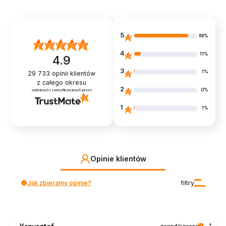
5
88%
4
11%
4.9
3
1%
29 733
opinii klientów
z całego okresu
2
0%
zebranych i zweryfikowanych przez
1
1%
Opinie klientów
Jak zbieramy opinie?
filtry
zweryfikowano