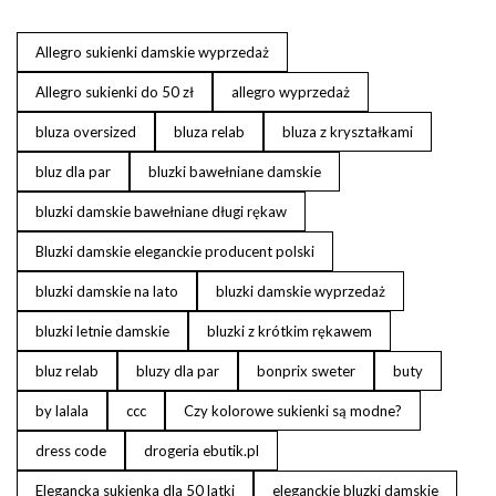
Allegro sukienki damskie wyprzedaż
Allegro sukienki do 50 zł
allegro wyprzedaż
bluza oversized
bluza relab
bluza z kryształkami
bluz dla par
bluzki bawełniane damskie
bluzki damskie bawełniane długi rękaw
Bluzki damskie eleganckie producent polski
bluzki damskie na lato
bluzki damskie wyprzedaż
bluzki letnie damskie
bluzki z krótkim rękawem
bluz relab
bluzy dla par
bonprix sweter
buty
by lalala
ccc
Czy kolorowe sukienki są modne?
dress code
drogeria ebutik.pl
Elegancka sukienka dla 50 latki
eleganckie bluzki damskie