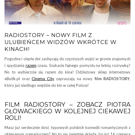
RADIOSTORY – NOWY FILM Z
ULUBIEŃCEM WIDZÓW WKRÓTCE W
KINACH!
Pogodne i ciepłe dni zachęcają do częstszych wyjść w gronie znajomych
i spędzania
razem
czasu. Szukacie fajnego pomysłu na letnią rozrywkę?
No to wybierzcie się razem do kina! Odzieżowy sklep internetowy
eButik.pl oraz
Cinema City
zapraszają na nowy
film
RADIOSTORY
,
który już niedługo wejdzie do kin w całej Polsce!
FILM RADIOSTORY – ZOBACZ PIOTRA
GŁOWACKIEGO W KOLEJNEJ CIEKAWEJ
ROLI!
Masz już serdecznie dość typowych polskich komedii romantycznych z
oklepanym scenariuszem? No to się świetnie składa, bo już 16 czerwca