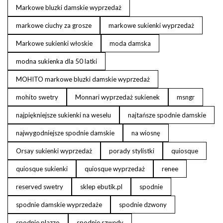
Markowe bluzki damskie wyprzedaż
markowe ciuchy za grosze
markowe sukienki wyprzedaż
Markowe sukienki włoskie
moda damska
modna sukienka dla 50 latki
MOHITO markowe bluzki damskie wyprzedaż
mohito swetry
Monnari wyprzedaż sukienek
msngr
najpiękniejsze sukienki na weselu
najtańsze spodnie damskie
najwygodniejsze spodnie damskie
na wiosnę
Orsay sukienki wyprzedaż
porady stylistki
quiosque
quiosque sukienki
quiosque wyprzedaż
renee
reserved swetry
sklep ebutik.pl
spodnie
spodnie damskie wyprzedaże
spodnie dzwony
spodnie plazzo
spodnie szwedy