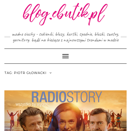
Skip
to
content
modne ciuchy - sukienki, bluzy, kurtki, spodnie, bluzki, swetry,
garnitury. bądź na bieżąco z najnowszymi trendami w modzie
Toggle
Navigation
TAG:
PIOTR GŁOWACKI