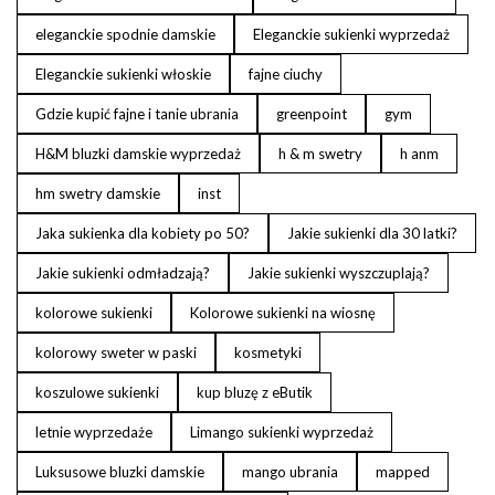
eleganckie spodnie damskie
Eleganckie sukienki wyprzedaż
Eleganckie sukienki włoskie
fajne ciuchy
Gdzie kupić fajne i tanie ubrania
greenpoint
gym
H&M bluzki damskie wyprzedaż
h & m swetry
h anm
hm swetry damskie
inst
Jaka sukienka dla kobiety po 50?
Jakie sukienki dla 30 latki?
Jakie sukienki odmładzają?
Jakie sukienki wyszczuplają?
kolorowe sukienki
Kolorowe sukienki na wiosnę
kolorowy sweter w paski
kosmetyki
koszulowe sukienki
kup bluzę z eButik
letnie wyprzedaże
Limango sukienki wyprzedaż
Luksusowe bluzki damskie
mango ubrania
mapped