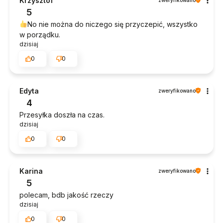
Krzysztof
5
No nie można do niczego się przyczepić, wszystko
w porządku.
dzisiaj
0
0
Edyta
zweryfikowano
4
Przesyłka doszła na czas.
dzisiaj
0
0
Karina
zweryfikowano
5
polecam, bdb jakość rzeczy
dzisiaj
0
0