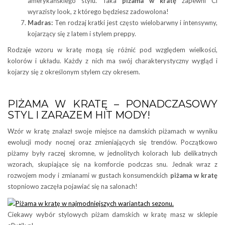
amerykańskiego stylu. Taka
piżama w kratę
zapewni Ci
wyrazisty look, z którego będziesz zadowolona!
Madras:
Ten rodzaj kratki jest często wielobarwny i intensywny,
kojarzący się z latem i stylem preppy.
Rodzaje wzoru w kratę mogą się różnić pod względem wielkości,
kolorów i układu. Każdy z nich ma swój charakterystyczny wygląd i
kojarzy się z określonym stylem czy okresem.
PIŻAMA W KRATĘ – PONADCZASOWY
STYL I ZARAZEM HIT MODY!
Wzór w kratę znalazł swoje miejsce na damskich piżamach w wyniku
ewolucji mody nocnej oraz zmieniających się trendów. Początkowo
piżamy były raczej skromne, w jednolitych kolorach lub delikatnych
wzorach, skupiające się na komforcie podczas snu. Jednak wraz z
rozwojem mody i zmianami w gustach konsumenckich
piżama w kratę
stopniowo zaczęła pojawiać się na salonach!
Ciekawy wybór stylowych piżam damskich w kratę masz w sklepie