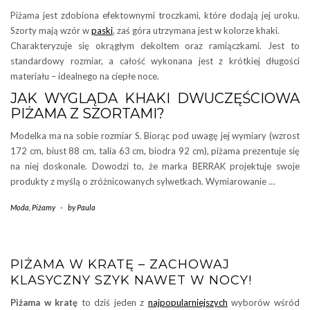
Piżama jest zdobiona efektownymi troczkami, które dodają jej uroku.
Szorty mają wzór w
paski
, zaś góra utrzymana jest w kolorze khaki.
Charakteryzuje się okrągłym dekoltem oraz ramiączkami. Jest to
standardowy rozmiar, a całość wykonana jest z krótkiej długości
materiału – idealnego na ciepłe noce.
JAK WYGLĄDA KHAKI DWUCZĘŚCIOWA
PIŻAMA Z SZORTAMI?
Modelka ma na sobie rozmiar S. Biorąc pod uwagę jej wymiary (wzrost
172 cm, biust 88 cm, talia 63 cm, biodra 92 cm), piżama prezentuje się
na niej doskonale. Dowodzi to, że marka BERRAK projektuje swoje
produkty z myślą o zróżnicowanych sylwetkach. Wymiarowanie …
Moda
,
Piżamy
-
by
Paula
PIŻAMA W KRATĘ – ZACHOWAJ
KLASYCZNY SZYK NAWET W NOCY!
Piżama w kratę
to dziś jeden z
najpopularniejszych
wyborów wśród