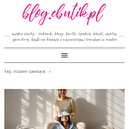
Skip
to
content
modne ciuchy - sukienki, bluzy, kurtki, spodnie, bluzki, swetry,
garnitury. bądź na bieżąco z najnowszymi trendami w modzie
Toggle
Navigation
TAG:
PIŻAMY DAMSKIE