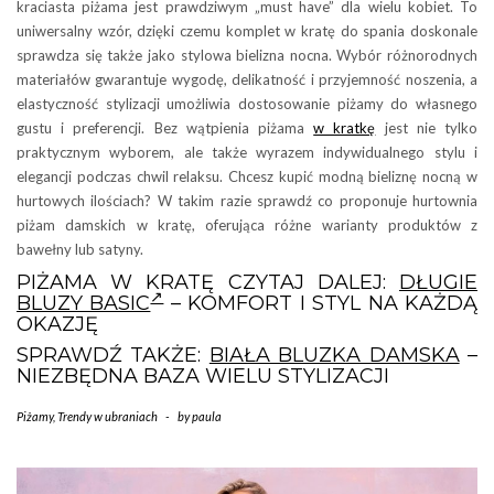
kraciasta piżama jest prawdziwym „must have” dla wielu kobiet. To
uniwersalny wzór, dzięki czemu komplet w kratę do spania doskonale
sprawdza się także jako stylowa bielizna nocna. Wybór różnorodnych
materiałów gwarantuje wygodę, delikatność i przyjemność noszenia, a
elastyczność stylizacji umożliwia dostosowanie piżamy do własnego
gustu i preferencji. Bez wątpienia piżama
w kratkę
jest nie tylko
praktycznym wyborem, ale także wyrazem indywidualnego stylu i
elegancji podczas chwil relaksu. Chcesz kupić modną bieliznę nocną w
hurtowych ilościach? W takim razie sprawdź co proponuje hurtownia
piżam damskich w kratę, oferująca różne warianty produktów z
bawełny lub satyny.
PIŻAMA W KRATĘ CZYTAJ DALEJ:
DŁUGIE
BLUZY BASIC
– KOMFORT I STYL NA KAŻDĄ
OKAZJĘ
SPRAWDŹ TAKŻE:
BIAŁA BLUZKA DAMSKA
–
NIEZBĘDNA BAZA WIELU STYLIZACJI
Piżamy
,
Trendy w ubraniach
-
by
paula