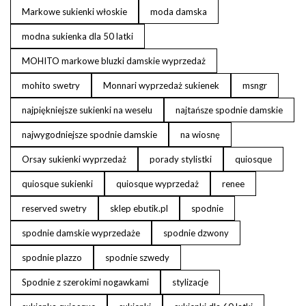
Markowe sukienki włoskie
moda damska
modna sukienka dla 50 latki
MOHITO markowe bluzki damskie wyprzedaż
mohito swetry
Monnari wyprzedaż sukienek
msngr
najpiękniejsze sukienki na weselu
najtańsze spodnie damskie
najwygodniejsze spodnie damskie
na wiosnę
Orsay sukienki wyprzedaż
porady stylistki
quiosque
quiosque sukienki
quiosque wyprzedaż
renee
reserved swetry
sklep ebutik.pl
spodnie
spodnie damskie wyprzedaże
spodnie dzwony
spodnie plazzo
spodnie szwedy
Spodnie z szerokimi nogawkami
stylizacje