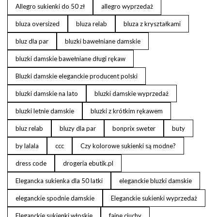
Allegro sukienki do 50 zł
allegro wyprzedaż
bluza oversized
bluza relab
bluza z kryształkami
bluz dla par
bluzki bawełniane damskie
bluzki damskie bawełniane długi rękaw
Bluzki damskie eleganckie producent polski
bluzki damskie na lato
bluzki damskie wyprzedaż
bluzki letnie damskie
bluzki z krótkim rękawem
bluz relab
bluzy dla par
bonprix sweter
buty
by lalala
ccc
Czy kolorowe sukienki są modne?
dress code
drogeria ebutik.pl
Elegancka sukienka dla 50 latki
eleganckie bluzki damskie
eleganckie spodnie damskie
Eleganckie sukienki wyprzedaż
Eleganckie sukienki włoskie
fajne ciuchy