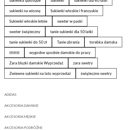
sukienka quiosque
sukienki
sukienki dla 60 latki
sukienki na wiosnę
Sukienki włoskie i francuskie
Sukienki włoskie letnie
sweter w paski
sweter świąteczny
tanie sukienki dla 50 latki
tanie sukienki do 50 zł
Tanie ubrania
torebka damska
ttttttt
wygodne spodnie damskie do pracy
Zara bluzki damskie Wyprzedaż
zara swetry
Zwiewne sukienki na lato wyprzedaż
świąteczne swetry
ADIDAS
AKCESORIA DAMSKIE
AKCESORIA MĘSKIE
AKCESORIA PODRÓŻNE