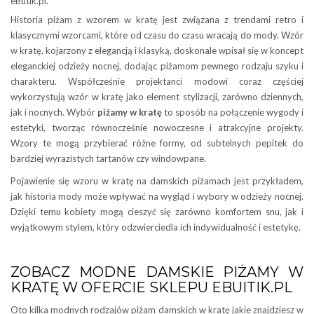
eButik.pl.
Historia piżam z wzorem w kratę jest związana z trendami retro i
klasycznymi wzorcami, które od czasu do czasu wracają do mody. Wzór
w kratę, kojarzony z elegancją i klasyką, doskonale wpisał się w koncept
eleganckiej odzieży nocnej, dodając piżamom pewnego rodzaju szyku i
charakteru. Współcześnie projektanci modowi coraz częściej
wykorzystują wzór w kratę jako element stylizacji, zarówno dziennych,
jak i nocnych. Wybór
piżamy w kratę
to sposób na połączenie wygody i
estetyki, tworząc równocześnie nowoczesne i atrakcyjne projekty.
Wzory te mogą przybierać różne formy, od subtelnych pepitek do
bardziej wyrazistych tartanów czy windowpane.
Pojawienie się wzoru w kratę na damskich piżamach jest przykładem,
jak historia mody może wpływać na wygląd i wybory w odzieży nocnej.
Dzięki temu kobiety mogą cieszyć się zarówno komfortem snu, jak i
wyjątkowym stylem, który odzwierciedla ich indywidualność i estetykę.
ZOBACZ MODNE DAMSKIE PIŻAMY W
KRATĘ W OFERCIE SKLEPU EBUITIK.PL
Oto kilka modnych rodzajów piżam damskich w kratę jakie znajdziesz w