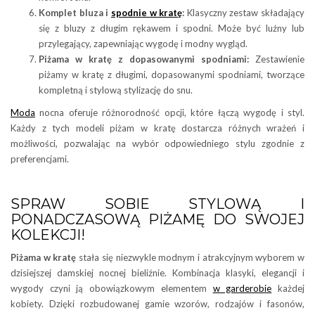
Komplet bluza i
spodnie w kratę
:
Klasyczny zestaw składający
się z bluzy z długim rękawem i spodni. Może być luźny lub
przylegający, zapewniając wygodę i modny wygląd.
Piżama w kratę z dopasowanymi spodniami:
Zestawienie
piżamy w kratę z długimi, dopasowanymi spodniami, tworzące
kompletną i stylową stylizację do snu.
Moda
nocna oferuje różnorodność opcji, które łączą wygodę i styl.
Każdy z tych modeli piżam w kratę dostarcza różnych wrażeń i
możliwości, pozwalając na wybór odpowiedniego stylu zgodnie z
preferencjami.
SPRAW SOBIE STYLOWĄ I
PONADCZASOWĄ PIŻAMĘ DO SWOJEJ
KOLEKCJI!
Piżama w kratę
stała się niezwykle modnym i atrakcyjnym wyborem w
dzisiejszej damskiej nocnej bieliźnie. Kombinacja klasyki, elegancji i
wygody czyni ją obowiązkowym elementem
w garderobie
każdej
kobiety. Dzięki rozbudowanej gamie wzorów, rodzajów i fasonów,