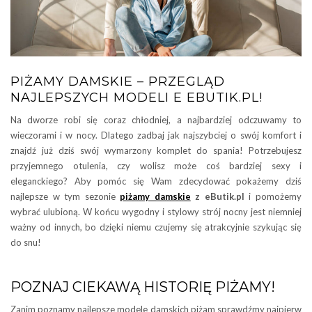
PIŻAMY DAMSKIE – PRZEGLĄD
NAJLEPSZYCH MODELI E EBUTIK.PL!
Na dworze robi się coraz chłodniej, a najbardziej odczuwamy to
wieczorami i w nocy. Dlatego zadbaj jak najszybciej o swój komfort i
znajdź już dziś swój wymarzony komplet do spania! Potrzebujesz
przyjemnego otulenia, czy wolisz może coś bardziej sexy i
eleganckiego? Aby pomóc się Wam zdecydować pokażemy dziś
najlepsze w tym sezonie
piżamy damskie
z eButik.pl
i pomożemy
wybrać ulubioną. W końcu wygodny i stylowy strój nocny jest niemniej
ważny od innych, bo dzięki niemu czujemy się atrakcyjnie szykując się
do snu!
POZNAJ CIEKAWĄ HISTORIĘ PIŻAMY!
Zanim poznamy najlepsze modele damskich piżam sprawdźmy najpierw