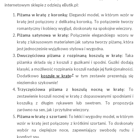
internetowym sklepie z odzieżą eButik.pl:
Piżama w kratę z koronką:
Elegancki model, w którym wzór w
kratę jest połączony z delikatną koronką. To połączenie tworzy
romantyczny i kobiecy wygląd, doskonały na spokojne wieczory.
Piżama satynowa w kratę:
Połączenie eleganckiego wzoru w
kratę z luksusowym materiałem jak satyna tworzy piżamę, która
jest jednocześnie wyjątkowo stylowa i wygodna.
Dwuczęściowa piżama z rozpinaną koszulą w kratę:
Taka
piżamka składa się z koszuli z guzikami i spodni. Guziki dodają
klasyki, a możliwość rozpinania koszuli nadaje jej funkcjonalności.
Dodatkowo
koszule w kratę
w tym zestawie prezentują się
nieziemsko szykownie!
Trzyczęściowa piżama z koszulą nocną w kratę:
To
zestawienie koszuli nocnej w kratę z dopasowanymi spodniami i
koszulką z długim rękawem lub swetrem. To propozycja
zarówno na sen, jak i przytulne wieczory.
Piżama w kratę z szortami:
To lekki i wygodny model, w którym
wzór w kratę jest połączony z krótkimi szortami. To doskonały
wybór na cieplejsze noce, zapewniający swobodę ruchu i
komfort snu.