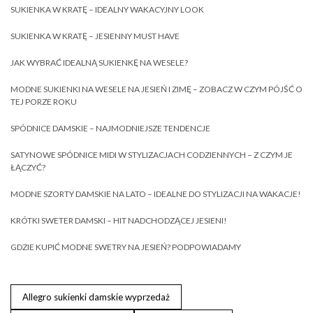
SUKIENKA W KRATĘ – IDEALNY WAKACYJNY LOOK
SUKIENKA W KRATĘ – JESIENNY MUST HAVE
JAK WYBRAĆ IDEALNĄ SUKIENKĘ NA WESELE?
MODNE SUKIENKI NA WESELE NA JESIEŃ I ZIMĘ – ZOBACZ W CZYM PÓJŚĆ O
TEJ PORZE ROKU
SPÓDNICE DAMSKIE – NAJMODNIEJSZE TENDENCJE
SATYNOWE SPÓDNICE MIDI W STYLIZACJACH CODZIENNYCH – Z CZYM JE
ŁĄCZYĆ?
MODNE SZORTY DAMSKIE NA LATO – IDEALNE DO STYLIZACJI NA WAKACJE!
KRÓTKI SWETER DAMSKI – HIT NADCHODZĄCEJ JESIENI!
GDZIE KUPIĆ MODNE SWETRY NA JESIEŃ? PODPOWIADAMY
Allegro sukienki damskie wyprzedaż