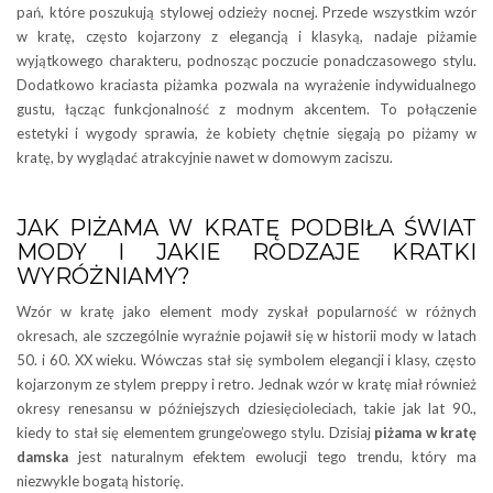
pań, które poszukują stylowej odzieży nocnej. Przede wszystkim wzór
w kratę, często kojarzony z elegancją i klasyką, nadaje piżamie
wyjątkowego charakteru, podnosząc poczucie ponadczasowego stylu.
Dodatkowo kraciasta piżamka pozwala na wyrażenie indywidualnego
gustu, łącząc funkcjonalność z modnym akcentem. To połączenie
estetyki i wygody sprawia, że kobiety chętnie sięgają po piżamy w
kratę, by wyglądać atrakcyjnie nawet w domowym zaciszu.
JAK PIŻAMA W KRATĘ PODBIŁA ŚWIAT
MODY I JAKIE RODZAJE KRATKI
WYRÓŻNIAMY?
Wzór w kratę jako element mody zyskał popularność w różnych
okresach, ale szczególnie wyraźnie pojawił się w historii mody w latach
50. i 60. XX wieku. Wówczas stał się symbolem elegancji i klasy, często
kojarzonym ze stylem preppy i retro. Jednak wzór w kratę miał również
okresy renesansu w późniejszych dziesięcioleciach, takie jak lat 90.,
kiedy to stał się elementem grunge’owego stylu. Dzisiaj
piżama w kratę
damska
jest naturalnym efektem ewolucji tego trendu, który ma
niezwykle bogatą historię.