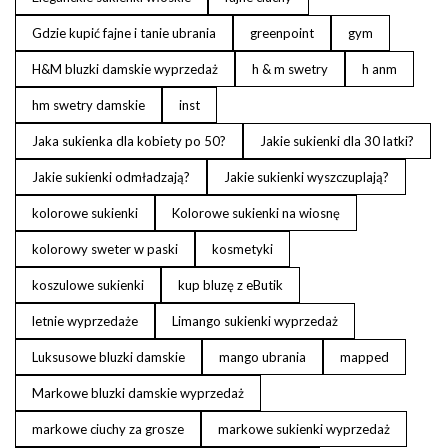
Gdzie kupić fajne i tanie ubrania
greenpoint
gym
H&M bluzki damskie wyprzedaż
h & m swetry
h anm
hm swetry damskie
inst
Jaka sukienka dla kobiety po 50?
Jakie sukienki dla 30 latki?
Jakie sukienki odmładzają?
Jakie sukienki wyszczuplają?
kolorowe sukienki
Kolorowe sukienki na wiosnę
kolorowy sweter w paski
kosmetyki
koszulowe sukienki
kup bluzę z eButik
letnie wyprzedaże
Limango sukienki wyprzedaż
Luksusowe bluzki damskie
mango ubrania
mapped
Markowe bluzki damskie wyprzedaż
markowe ciuchy za grosze
markowe sukienki wyprzedaż