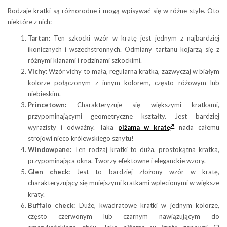
Rodzaje kratki są różnorodne i mogą wpisywać się w różne style. Oto
niektóre z nich:
Tartan:
Ten szkocki wzór w kratę jest jednym z najbardziej
ikonicznych i wszechstronnych. Odmiany tartanu kojarzą się z
różnymi klanami i rodzinami szkockimi.
Vichy:
Wzór vichy to mała, regularna kratka, zazwyczaj w białym
kolorze połączonym z innym kolorem, często różowym lub
niebieskim.
Princetown:
Charakteryzuje się większymi kratkami,
przypominającymi geometryczne kształty. Jest bardziej
wyrazisty i odważny. Taka
piżama w kratę
nada całemu
strojowi nieco królewskiego sznytu!
Windowpane:
Ten rodzaj kratki to duża, prostokątna kratka,
przypominająca okna. Tworzy efektowne i eleganckie wzory.
Glen check:
Jest to bardziej złożony wzór w kratę,
charakteryzujący się mniejszymi kratkami wplecionymi w większe
kraty.
Buffalo check:
Duże, kwadratowe kratki w jednym kolorze,
często czerwonym lub czarnym nawiązującym do