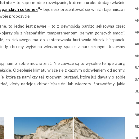
 letnie
– to supermodne rozwiązanie, któremu uroku dodaje właśnie
AK
eganckich sukienek
– będziesz prezentować się w nich tajemniczo i
swoje propozycje.
AK
ane, to jedno jest pewne – to z pewnością bardzo seksowna część
A
kojarzy się z hiszpańskim temperamentem, pełnym gorących emocji.
awdź, co ciekawego ma do zaoferowania hurtownia bluzek hiszpanek.
A
kiedy chcemy wyjść na wieczorny spacer z narzeczonym. Jesteśmy
A
ają nam o sobie mocno znać. Nie zawsze są to wysokie temperatury,
BA
kście. Ocieplenie klimatu wiąże się z każdym odchyleniem od normy.
ie, która za nami czy też groźnymi burzami, które już dawały o sobie
BA
dać, kiedy nadejdą chłodniejsze dni lub wieczory. Sprawdźmy, jakie
BE
BI
B
BI
BL