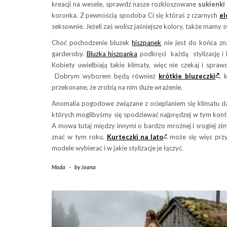
kreacji na wesele, sprawdź nasze rozkloszowane
sukienki
koronka. Z pewnością spodoba Ci się któraś z czarnych
el
seksownie. Jeżeli zaś wolisz jaśniejsze kolory, także mamy 
Choć pochodzenie bluzek
hiszpanek
nie jest do końca zn
garderoby.
Bluzka hiszpanka
podkręci każdą stylizację i 
Kobiety uwielbiają takie klimaty, więc nie czekaj i spr
Dobrym wyborem będą również
krótkie bluzeczki
, 
przekonane, że zrobią na nim duże wrażenie.
Anomalia pogodowe związane z ocieplaniem się klimatu d
których moglibyśmy się spodziewać najprędzej w tym konte
A mowa tutaj między innymi o bardzo mroźnej i srogiej zim
znać w tym roku.
Kurteczki na lato
może się więc przy
modele wybierać i w jakie stylizacje je łączyć.
Moda
-
by
Joana