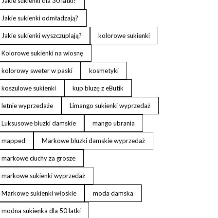
Jakie sukienki dla 30 latki?
Jakie sukienki odmładzają?
Jakie sukienki wyszczuplają?
kolorowe sukienki
Kolorowe sukienki na wiosnę
kolorowy sweter w paski
kosmetyki
koszulowe sukienki
kup bluzę z eButik
letnie wyprzedaże
Limango sukienki wyprzedaż
Luksusowe bluzki damskie
mango ubrania
mapped
Markowe bluzki damskie wyprzedaż
markowe ciuchy za grosze
markowe sukienki wyprzedaż
Markowe sukienki włoskie
moda damska
modna sukienka dla 50 latki