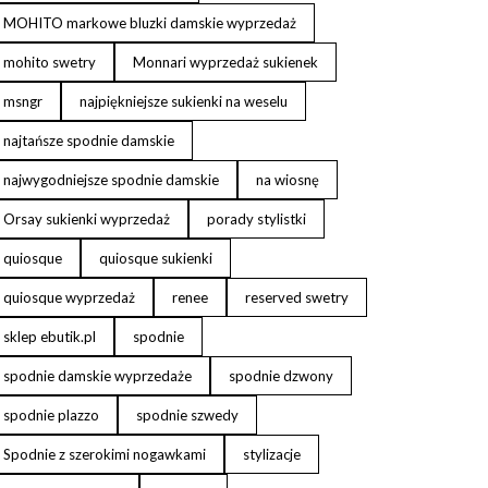
MOHITO markowe bluzki damskie wyprzedaż
mohito swetry
Monnari wyprzedaż sukienek
msngr
najpiękniejsze sukienki na weselu
najtańsze spodnie damskie
najwygodniejsze spodnie damskie
na wiosnę
Orsay sukienki wyprzedaż
porady stylistki
quiosque
quiosque sukienki
quiosque wyprzedaż
renee
reserved swetry
sklep ebutik.pl
spodnie
spodnie damskie wyprzedaże
spodnie dzwony
spodnie plazzo
spodnie szwedy
Spodnie z szerokimi nogawkami
stylizacje