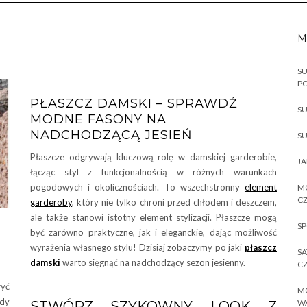
M
SU
P
PŁASZCZ DAMSKI – SPRAWDŹ
SU
MODNE FASONY NA
NADCHODZĄCĄ JESIEŃ
SU
Płaszcze odgrywają kluczową rolę w damskiej garderobie,
JA
łącząc styl z funkcjonalnością w różnych warunkach
pogodowych i okolicznościach. To wszechstronny
element
MO
CZ
garderoby
, który nie tylko chroni przed chłodem i deszczem,
ale także stanowi istotny element stylizacji. Płaszcze mogą
SP
być zarówno praktyczne, jak i eleganckie, dając możliwość
wyrażenia własnego stylu! Dzisiaj zobaczymy po jaki
płaszcz
SA
damski
warto sięgnąć na nadchodzący sezon jesienny.
CZ
yć
MO
gdy
W
STWÓRZ SZYKOWNY LOOK Z