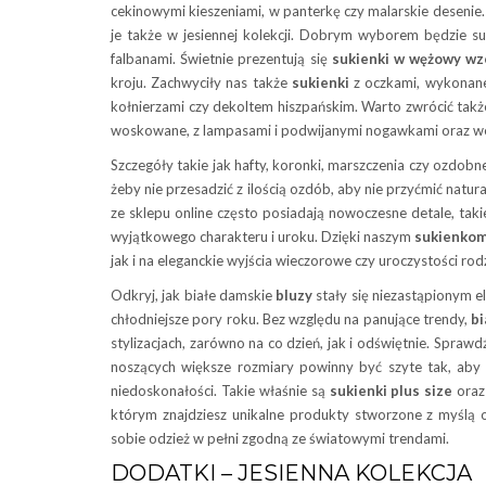
cekinowymi kieszeniami, w panterkę czy malarskie desenie
je także w jesiennej kolekcji. Dobrym wyborem będzie s
falbanami. Świetnie prezentują się
sukienki w wężowy wz
kroju. Zachwyciły nas także
sukienki
z oczkami, wykonane 
kołnierzami czy dekoltem hiszpańskim. Warto zwrócić tak
woskowane, z lampasami i podwijanymi nogawkami oraz we
Szczegóły takie jak hafty, koronki, marszczenia czy ozdob
żeby nie przesadzić z ilością ozdób, aby nie przyćmić natu
ze sklepu online często posiadają nowoczesne detale, taki
wyjątkowego charakteru i uroku. Dzięki naszym
sukienko
jak i na eleganckie wyjścia wieczorowe czy uroczystości rod
Odkryj, jak białe damskie
bluzy
stały się niezastąpionym e
chłodniejsze pory roku. Bez względu na panujące trendy,
bi
stylizacjach, zarówno na co dzień, jak i odświętnie. Spraw
noszących większe rozmiary powinny być szyte tak, aby 
niedoskonałości. Takie właśnie są
sukienki plus size
oraz 
którym znajdziesz unikalne produkty stworzone z myślą 
sobie odzież w pełni zgodną ze światowymi trendami.
DODATKI – JESIENNA KOLEKCJA