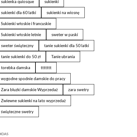
sukienka quiosque
sukienki
sukienki dla 60 latki
sukienki na wiosnę
Sukienki włoskie i francuskie
Sukienki włoskie letnie
sweter w paski
sweter świąteczny
tanie sukienki dla 50 latki
tanie sukienki do 50 zł
Tanie ubrania
torebka damska
ttttttt
wygodne spodnie damskie do pracy
Zara bluzki damskie Wyprzedaż
zara swetry
Zwiewne sukienki na lato wyprzedaż
świąteczne swetry
IDAS