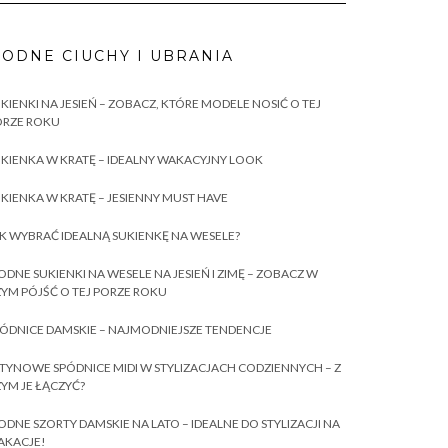
ODNE CIUCHY I UBRANIA
KIENKI NA JESIEŃ – ZOBACZ, KTÓRE MODELE NOSIĆ O TEJ
ORZE ROKU
KIENKA W KRATĘ – IDEALNY WAKACYJNY LOOK
KIENKA W KRATĘ – JESIENNY MUST HAVE
K WYBRAĆ IDEALNĄ SUKIENKĘ NA WESELE?
DNE SUKIENKI NA WESELE NA JESIEŃ I ZIMĘ – ZOBACZ W
YM PÓJŚĆ O TEJ PORZE ROKU
ÓDNICE DAMSKIE – NAJMODNIEJSZE TENDENCJE
TYNOWE SPÓDNICE MIDI W STYLIZACJACH CODZIENNYCH – Z
YM JE ŁĄCZYĆ?
DNE SZORTY DAMSKIE NA LATO – IDEALNE DO STYLIZACJI NA
AKACJE!