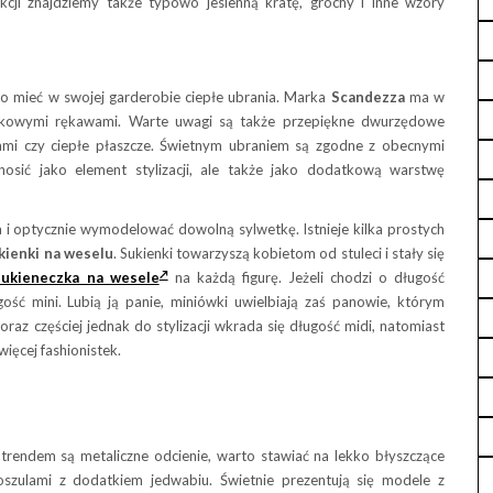
ekcji znajdziemy także typowo jesienną kratę, grochy i inne wzory
to mieć w swojej garderobie ciepłe ubrania. Marka
Scandezza
ma w
fkowymi rękawami. Warte uwagi są także przepiękne dwurzędowe
iami czy ciepłe płaszcze. Świetnym ubraniem są zgodne z obecnymi
sić jako element stylizacji, ale także jako dodatkową warstwę
 i optycznie wymodelować dowolną sylwetkę. Istnieje kilka prostych
kienki na weselu
. Sukienki towarzyszą kobietom od stuleci i stały się
sukieneczka na wesele
na każdą figurę. Jeżeli chodzi o długość
ość mini. Lubią ją panie, miniówki uwielbiają zaś panowie, którym
oraz częściej jednak do stylizacji wkrada się długość midi, natomiast
więcej fashionistek.
 trendem są metaliczne odcienie, warto stawiać na lekko błyszczące
szulami z dodatkiem jedwabiu. Świetnie prezentują się modele z