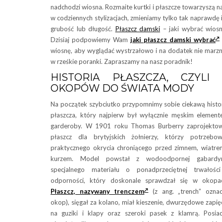
nadchodzi wiosna. Rozmaite kurtki i płaszcze towarzyszą 
w codziennych stylizacjach, zmieniamy tylko tak naprawdę 
grubość lub długość.
Płaszcz damski
– jaki wybrać wios
Dzisiaj podpowiemy Wam
jaki płaszcz damski wybrać
wiosnę, aby wyglądać wystrzałowo i na dodatek nie marz
w rześkie poranki. Zapraszamy na nasz poradnik!
HISTORIA PŁASZCZA, CZYLI
OKOPÓW DO ŚWIATA MODY
Na początek szybciutko przypomnimy sobie ciekawą histo
płaszcza, który najpierw był wyłącznie męskim elemen
garderoby. W 1901 roku Thomas Burberry zaprojekto
płaszcz dla brytyjskich żołnierzy, którzy potrzebow
praktycznego okrycia chroniącego przed zimnem, wiatre
kurzem. Model powstał z wodoodpornej gabardyn
specjalnego materiału o ponadprzeciętnej trwałośc
odporności, który doskonale sprawdzał się w okopa
Płaszcz, nazywany trenczem
(z ang. „trench” ozna
okop), sięgał za kolano, miał kieszenie, dwurzędowe zapię
na guziki i klapy oraz szeroki pasek z klamrą. Posia