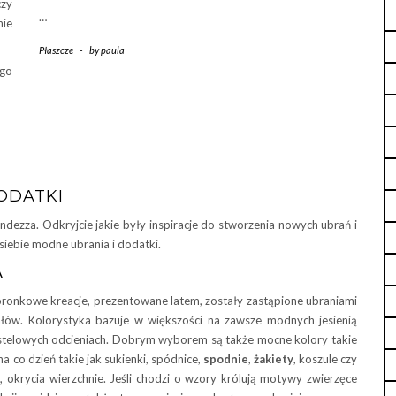
czy
…
ie
Płaszcze
-
by
paula
ego
DODATKI
ndezza. Odkryjcie jakie były inspiracje do stworzenia nowych ubrań i
siebie modne ubrania i dodatki.
A
ronkowe kreacje, prezentowane latem, zostały zastąpione ubraniami
ałów. Kolorystyka bazuje w większości na zawsze modnych jesienią
h pastelowych odcieniach. Dobrym wyborem są także mocne kolory takie
na co dzień takie jak sukienki, spódnice,
spodnie
,
żakiety
, koszule czy
, okrycia wierzchnie. Jeśli chodzi o wzory królują motywy zwierzęce