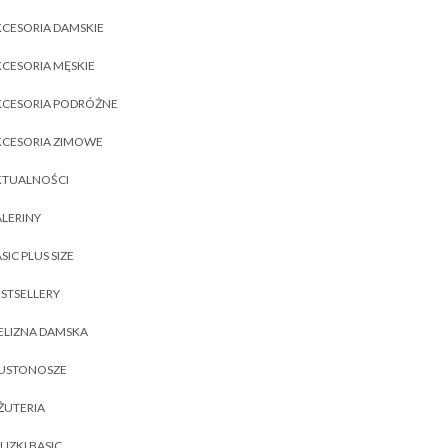
CESORIA DAMSKIE
CESORIA MĘSKIE
KCESORIA PODRÓŻNE
KCESORIA ZIMOWE
KTUALNOŚCI
LERINY
SIC PLUS SIZE
STSELLERY
ELIZNA DAMSKA
IUSTONOSZE
ŻUTERIA
UZKI BASIC