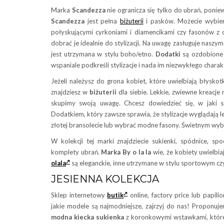
Marka
Scandezza
nie ogranicza się tylko do ubrań, poni
Scandezza
jest pełna
biżuterii
i pasków. Możecie wybie
połyskującymi cyrkoniami i diamencikami czy fasonów z 
dobrać je idealnie do stylizacji. Na uwagę zasługuje nasz
jest utrzymana w stylu boho/etno.
Dodatki
są ozdobione 
wspaniale podkreśli stylizacje i nada im niezwykłego charak
Jeżeli należysz do grona kobiet, które uwielbiają błysko
znajdziesz w
biżuterii
dla siebie. Lekkie, zwiewne kreacje 
skupimy swoją uwagę. Chcesz dowiedzieć się, w jaki s
Dodatkiem, który zawsze sprawia, że stylizacje wyglądają l
złotej bransolecie lub wybrać modne fasony. Świetnym wy
W kolekcji tej marki znajdziecie sukienki, spódnice, spo
komplety ubrań.
Marka By o la la
wie, że kobiety uwielb
olala
są eleganckie, inne utrzymane w stylu sportowym cz
JESIENNA KOLEKCJA
Sklep internetowy
butik
online, factory price lub papili
jakie modele są najmodniejsze, zajrzyj do nas! Proponuj
modna kiecka sukienka
z koronkowymi wstawkami, które