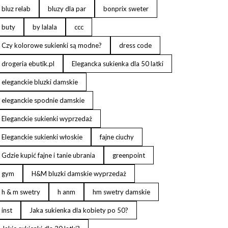
bluz relab
bluzy dla par
bonprix sweter
buty
by lalala
ccc
Czy kolorowe sukienki są modne?
dress code
drogeria ebutik.pl
Elegancka sukienka dla 50 latki
eleganckie bluzki damskie
eleganckie spodnie damskie
Eleganckie sukienki wyprzedaż
Eleganckie sukienki włoskie
fajne ciuchy
Gdzie kupić fajne i tanie ubrania
greenpoint
gym
H&M bluzki damskie wyprzedaż
h & m swetry
h anm
hm swetry damskie
inst
Jaka sukienka dla kobiety po 50?