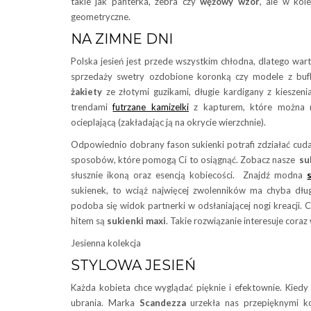
takie jak panterka, zebra czy
wężowy wzór
, ale w kol
geometryczne.
NA ZIMNE DNI
Polska jesień jest przede wszystkim chłodna, dlatego war
sprzedaży swetry ozdobione koronką czy modele z bu
żakiety
ze złotymi guzikami, długie kardigany z kieszen
trendami
futrzane kamizelki
z kapturem, które można no
ocieplającą (zakładając ją na okrycie wierzchnie).
Odpowiednio dobrany fason sukienki potrafi zdziałać cuda
sposobów, które pomogą Ci to osiągnąć. Zobacz nasze
su
słusznie ikoną oraz esencją kobiecości. Znajdź modna
sukienek, to wciąż najwięcej zwolenników ma chyba dług
podoba się widok partnerki w odsłaniającej nogi kreacji. C
hitem są
sukienki maxi
. Takie rozwiązanie interesuje coraz 
Jesienna kolekcja
STYLOWA JESIEŃ
Każda kobieta chce wyglądać pięknie i efektownie. Kiedy
ubrania. Marka
Scandezza
urzekła nas przepięknymi ko