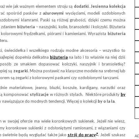
eważ wie jak ważnym elementem stroju są
dodatki
.
Jesienna kolekcja
rać spośród pasków z
ażurowymi
wycięciami, modeli ozdobionych
ozdobnymi klamrami. Paski są różnej grubości, dzięki czemu można
ym zdaniem
biżuteria
– naszyjniki, kolie, bransoletki i kolczyki. Biżuteria
kolorowymi frędzelkami, piórami i kamieniami. Wyrazista
biżuteria
teru.
tki, świecidełka i wszelkiego rodzaju modne akcesoria – wszystko to
najlepiej dopełnia delikatna
biżuteria
na lato i to właśnie na niej dziś
posób ze smakiem dopasować kolczyki, naszyjnik i bransoletkę?
epiej są
zegarki
. Można postawić na klasyczne modele na srebrnej lub
borem są zegarki z kolorowymi paskami czy ozdobionymi tarczami.
dnie materiałowe, jeansy, bluzki, koszule, kardigany, narzutki oraz
iają komponować
stylizacje
w różnych stylach. Niektóre produkty
by
y nawiązujące do modnych tendencji. Więcej o kolekcji
by o la la
.
on w swojej ofercie ma wiele koronkowych sukienek. Jeżeli nie wiesz,
emy koronkowe sukienki z odsłoniętymi ramionami, z wiązaniami czy
 świetnie będą wyglądać także jako
strój do pracy
. Jeżeli szukasz
AD