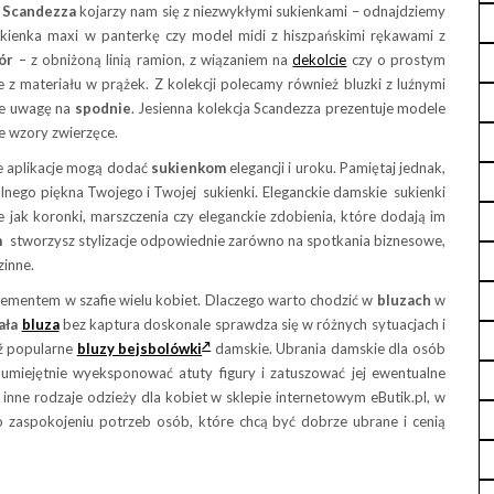
.
Scandezza
kojarzy nam się z niezwykłymi sukienkami – odnajdziemy
ukienka maxi w panterkę czy model midi z hiszpańskimi rękawami z
ór
– z obniżoną linią ramion, z wiązaniem na
dekolcie
czy o prostym
z materiału w prążek. Z kolekcji polecamy również bluzki z luźnymi
że uwagę na
spodnie
. Jesienna kolekcja Scandezza prezentuje modele
 wzory zwierzęce.
ne aplikacje mogą dodać
sukienkom
elegancji i uroku. Pamiętaj jednak,
ralnego piękna Twojego i Twojej sukienki. Eleganckie damskie sukienki
e jak koronki, marszczenia czy eleganckie zdobienia, które dodają im
m
stworzysz stylizacje odpowiednie zarówno na spotkania biznesowe,
zinne.
lementem w szafie wielu kobiet. Dlaczego warto chodzić w
bluzach
w
ała
bluza
bez kaptura doskonale sprawdza się w różnych sytuacjach i
dź popularne
bluzy bejsbolówki
damskie. Ubrania damskie dla osób
umiejętnie wyeksponować atuty figury i zatuszować jej ewentualne
inne rodzaje odzieży dla kobiet w sklepie internetowym eButik.pl, w
o zaspokojeniu potrzeb osób, które chcą być dobrze ubrane i cenią