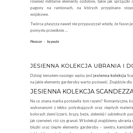
również militarne elementy ozdobne, takie jak sprzączki 
pagony na ramionach, na których przypinano stopn
wojskowe.
Twórca płaszcza nawet nie przypuszczał wtedy, że fason j
pomysłu przeniknie …
Płaszcze
-
by
paula
JESIENNA KOLEKCJA UBRANIA I 
Dzisiaj tematem naszego wpisu jest
jesienna kolekcja
Sca
na jakie elementy garderoby warto postawić. Znajdźcie dla 
JESIENNA KOLEKCJA SCANDEZZ
Na co znana marka postawiła tym razem? Romantyczne, ko
wykonanymi z lekko połyskujących oraz ciepłych materi
kolorach ziemi (czerń, brązy, beże, zielenie) i subtelnyc
jak czerwień, róż czy granat. W kolekcji znajdziemy ubrania 
bluzki oraz ciepłe elementy garderoby – swetry, kamizelki