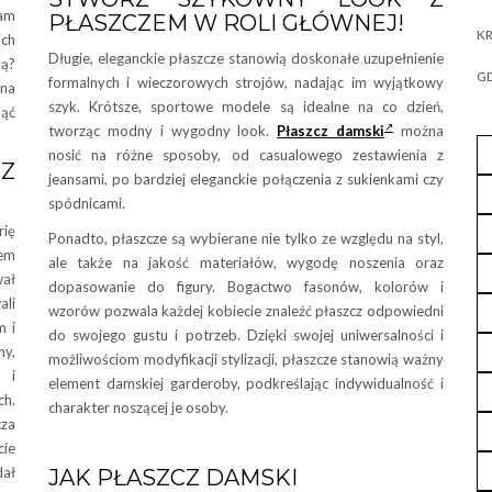
nam
PŁASZCZEM W ROLI GŁÓWNEJ!
KR
ich
Długie, eleganckie płaszcze stanowią doskonałe uzupełnienie
ną?
GD
formalnych i wieczorowych strojów, nadając im wyjątkowy
na
szyk. Krótsze, sportowe modele są idealne na co dzień,
nąć
tworząc modny i wygodny look.
Płaszcz damski
można
nosić na różne sposoby, od casualowego zestawienia z
 Z
jeansami, po bardziej eleganckie połączenia z sukienkami czy
spódnicami.
rię
Ponadto, płaszcze są wybierane nie tylko ze względu na styl,
tem
ale także na jakość materiałów, wygodę noszenia oraz
wał
dopasowanie do figury. Bogactwo fasonów, kolorów i
ali
wzorów pozwala każdej kobiecie znaleźć płaszcz odpowiedni
m i
do swojego gustu i potrzeb. Dzięki swojej uniwersalności i
y,
możliwościom modyfikacji stylizacji, płaszcze stanowią ważny
i i
element damskiej garderoby, podkreślając indywidualność i
ch.
charakter noszącej je osoby.
cza
cie
dał
JAK PŁASZCZ DAMSKI