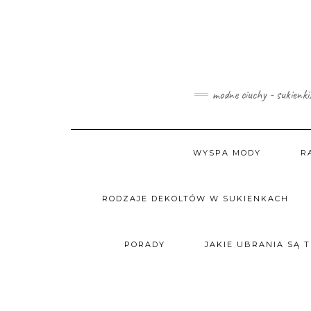
Skip
to
content
modne ciuchy - sukienki
WYSPA MODY
R
RODZAJE DEKOLTÓW W SUKIENKACH
PORADY
JAKIE UBRANIA SĄ 