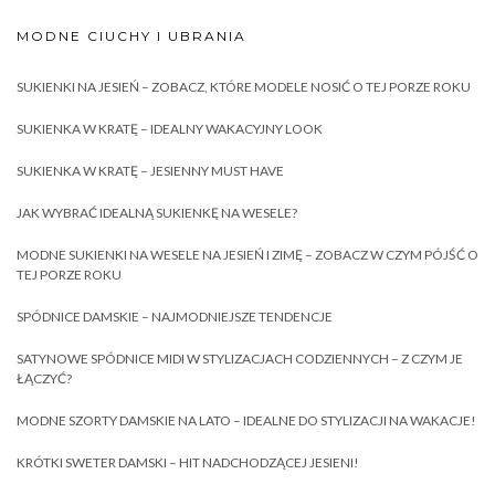
MODNE CIUCHY I UBRANIA
SUKIENKI NA JESIEŃ – ZOBACZ, KTÓRE MODELE NOSIĆ O TEJ PORZE ROKU
SUKIENKA W KRATĘ – IDEALNY WAKACYJNY LOOK
SUKIENKA W KRATĘ – JESIENNY MUST HAVE
JAK WYBRAĆ IDEALNĄ SUKIENKĘ NA WESELE?
MODNE SUKIENKI NA WESELE NA JESIEŃ I ZIMĘ – ZOBACZ W CZYM PÓJŚĆ O
TEJ PORZE ROKU
SPÓDNICE DAMSKIE – NAJMODNIEJSZE TENDENCJE
SATYNOWE SPÓDNICE MIDI W STYLIZACJACH CODZIENNYCH – Z CZYM JE
ŁĄCZYĆ?
MODNE SZORTY DAMSKIE NA LATO – IDEALNE DO STYLIZACJI NA WAKACJE!
KRÓTKI SWETER DAMSKI – HIT NADCHODZĄCEJ JESIENI!