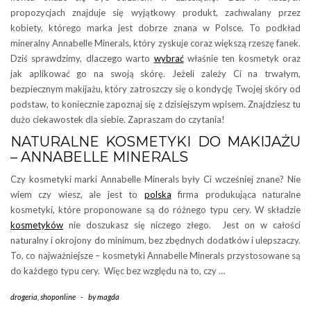
propozycjach znajduje się wyjątkowy produkt, zachwalany przez
kobiety, którego marka jest dobrze znana w Polsce. To podkład
mineralny Annabelle Minerals, który zyskuje coraz większą rzeszę fanek.
Dziś sprawdzimy, dlaczego warto
wybrać
właśnie ten kosmetyk oraz
jak aplikować go na swoją skórę. Jeżeli zależy Ci na trwałym,
bezpiecznym makijażu, który zatroszczy się o kondycję Twojej skóry od
podstaw, to koniecznie zapoznaj się z dzisiejszym wpisem. Znajdziesz tu
dużo ciekawostek dla siebie. Zapraszam do czytania!
NATURALNE KOSMETYKI DO MAKIJAŻU
– ANNABELLE MINERALS
Czy kosmetyki marki Annabelle Minerals były Ci wcześniej znane? Nie
wiem czy wiesz, ale jest to
polska
firma produkująca naturalne
kosmetyki, które proponowane są do różnego typu cery. W składzie
kosmetyków
nie doszukasz się niczego złego. Jest on w całości
naturalny i okrojony do minimum, bez zbędnych dodatków i ulepszaczy.
To, co najważniejsze – kosmetyki Annabelle Minerals przystosowane są
do każdego typu cery. Więc bez względu na to, czy …
drogeria
,
shoponline
-
by
magda