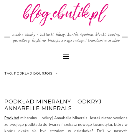
Skip
to
content
modne ciuchy - sukienki, bluzy, kurtki, spodnie, bluzki, swetry,
garnitury. bądź na bieżąco z najnowszymi trendami w modzie
Toggle
Navigation
TAG:
PODKŁAD BOURJOIS
PODKŁAD MINERALNY – ODKRYJ
ANNABELLE MINERALS
Podkład
mineralny – odkryj Annabelle Minerals. Jesteś niezadowolona
ze swojego podkładu do twarzy i szukasz nowego kosmetyku, który w
końcu okaże się być strzałem w dziesiątkę? Dziś w naszych