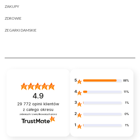
ZAKUPY
ZDROWIE
ZEGARKI DAMSKIE
5
88%
4
11%
4.9
3
1%
29 772
opinii klientów
z całego okresu
2
0%
zebranych i zweryfikowanych przez
1
1%