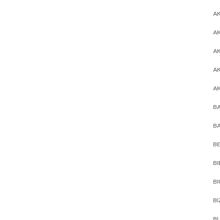
AK
AK
A
A
A
BA
BA
BE
BI
B
BI
BL