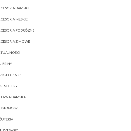
CESORIA DAMSKIE
CESORIA MĘSKIE
KCESORIA PODRÓŻNE
KCESORIA ZIMOWE
KTUALNOŚCI
LERINY
SIC PLUS SIZE
STSELLERY
ELIZNA DAMSKA
IUSTONOSZE
ŻUTERIA
UZKI BASIC