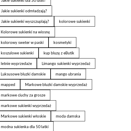
Jakie sukienki dla 30 latki?
Jakie sukienki odmładzają?
Jakie sukienki wyszczuplają?
kolorowe sukienki
Kolorowe sukienki na wiosnę
kolorowy sweter w paski
kosmetyki
koszulowe sukienki
kup bluzę z eButik
letnie wyprzedaże
Limango sukienki wyprzedaż
Luksusowe bluzki damskie
mango ubrania
mapped
Markowe bluzki damskie wyprzedaż
markowe ciuchy za grosze
markowe sukienki wyprzedaż
Markowe sukienki włoskie
moda damska
modna sukienka dla 50 latki