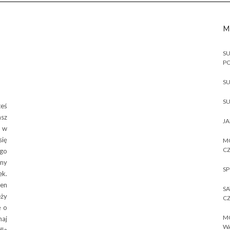
M
SU
P
SU
SU
teś
asz
JA
m w
się
MO
CZ
ego
lny
SP
ek.
en
SA
eży
CZ
ę o
MO
naj
W