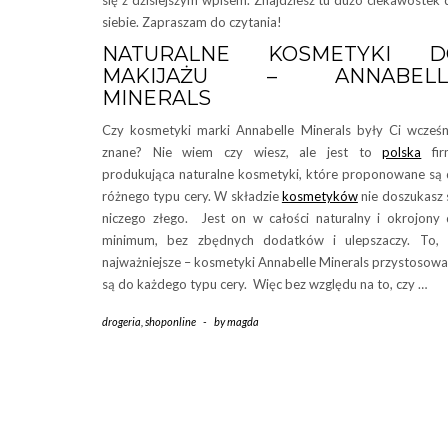
się z dzisiejszym wpisem. Znajdziesz tu dużo ciekawostek 
siebie. Zapraszam do czytania!
NATURALNE KOSMETYKI D
MAKIJAŻU – ANNABELL
MINERALS
Czy kosmetyki marki Annabelle Minerals były Ci wcześn
znane? Nie wiem czy wiesz, ale jest to
polska
fir
produkująca naturalne kosmetyki, które proponowane są
różnego typu cery. W składzie
kosmetyków
nie doszukasz 
niczego złego. Jest on w całości naturalny i okrojony
minimum, bez zbędnych dodatków i ulepszaczy. To, 
najważniejsze – kosmetyki Annabelle Minerals przystosow
są do każdego typu cery. Więc bez względu na to, czy …
drogeria
,
shoponline
-
by
magda