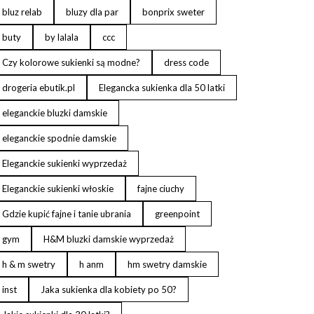
bluz relab
bluzy dla par
bonprix sweter
buty
by lalala
ccc
Czy kolorowe sukienki są modne?
dress code
drogeria ebutik.pl
Elegancka sukienka dla 50 latki
eleganckie bluzki damskie
eleganckie spodnie damskie
Eleganckie sukienki wyprzedaż
Eleganckie sukienki włoskie
fajne ciuchy
Gdzie kupić fajne i tanie ubrania
greenpoint
gym
H&M bluzki damskie wyprzedaż
h & m swetry
h anm
hm swetry damskie
inst
Jaka sukienka dla kobiety po 50?