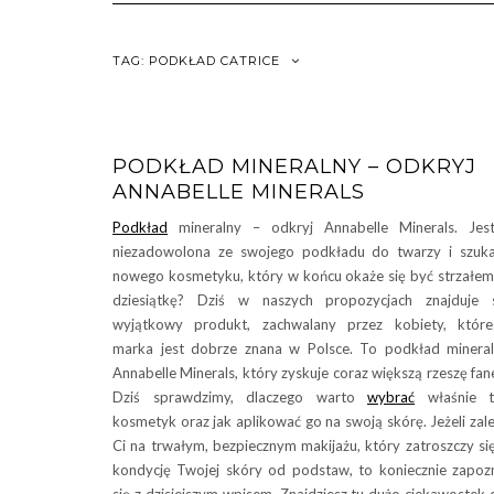
TAG:
PODKŁAD CATRICE
PODKŁAD MINERALNY – ODKRYJ
ANNABELLE MINERALS
Podkład
mineralny – odkryj Annabelle Minerals. Jes
niezadowolona ze swojego podkładu do twarzy i szuk
nowego kosmetyku, który w końcu okaże się być strzałe
dziesiątkę? Dziś w naszych propozycjach znajduje 
wyjątkowy produkt, zachwalany przez kobiety, któr
marka jest dobrze znana w Polsce. To podkład minera
Annabelle Minerals, który zyskuje coraz większą rzeszę fan
Dziś sprawdzimy, dlaczego warto
wybrać
właśnie t
kosmetyk oraz jak aplikować go na swoją skórę. Jeżeli zal
Ci na trwałym, bezpiecznym makijażu, który zatroszczy si
kondycję Twojej skóry od podstaw, to koniecznie zapoz