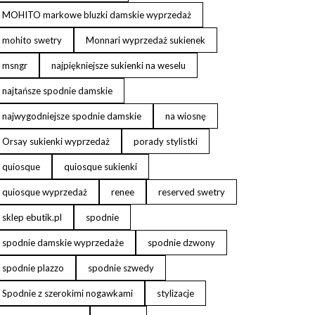
MOHITO markowe bluzki damskie wyprzedaż
mohito swetry
Monnari wyprzedaż sukienek
msngr
najpiękniejsze sukienki na weselu
najtańsze spodnie damskie
najwygodniejsze spodnie damskie
na wiosnę
Orsay sukienki wyprzedaż
porady stylistki
quiosque
quiosque sukienki
quiosque wyprzedaż
renee
reserved swetry
sklep ebutik.pl
spodnie
spodnie damskie wyprzedaże
spodnie dzwony
spodnie plazzo
spodnie szwedy
Spodnie z szerokimi nogawkami
stylizacje