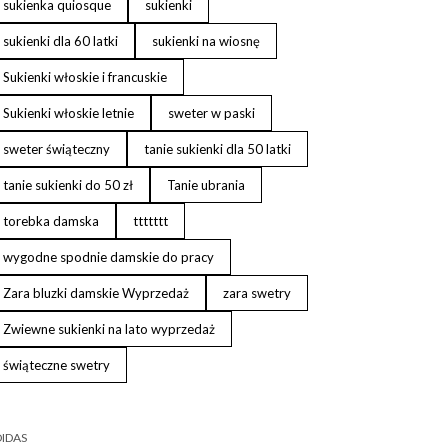
sukienka quiosque
sukienki
sukienki dla 60 latki
sukienki na wiosnę
Sukienki włoskie i francuskie
Sukienki włoskie letnie
sweter w paski
sweter świąteczny
tanie sukienki dla 50 latki
tanie sukienki do 50 zł
Tanie ubrania
torebka damska
ttttttt
wygodne spodnie damskie do pracy
Zara bluzki damskie Wyprzedaż
zara swetry
Zwiewne sukienki na lato wyprzedaż
świąteczne swetry
IDAS