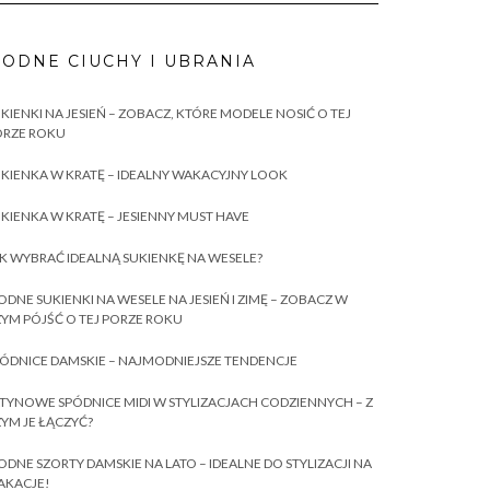
ODNE CIUCHY I UBRANIA
KIENKI NA JESIEŃ – ZOBACZ, KTÓRE MODELE NOSIĆ O TEJ
ORZE ROKU
KIENKA W KRATĘ – IDEALNY WAKACYJNY LOOK
KIENKA W KRATĘ – JESIENNY MUST HAVE
K WYBRAĆ IDEALNĄ SUKIENKĘ NA WESELE?
DNE SUKIENKI NA WESELE NA JESIEŃ I ZIMĘ – ZOBACZ W
YM PÓJŚĆ O TEJ PORZE ROKU
ÓDNICE DAMSKIE – NAJMODNIEJSZE TENDENCJE
TYNOWE SPÓDNICE MIDI W STYLIZACJACH CODZIENNYCH – Z
YM JE ŁĄCZYĆ?
DNE SZORTY DAMSKIE NA LATO – IDEALNE DO STYLIZACJI NA
AKACJE!