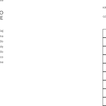
dla
KR
O
GD
E
iej
ma
 do
się
 do
co
ane