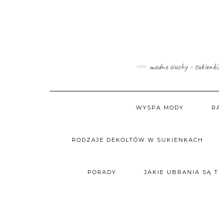
Skip
to
content
modne ciuchy - sukienki
WYSPA MODY
R
RODZAJE DEKOLTÓW W SUKIENKACH
PORADY
JAKIE UBRANIA SĄ 