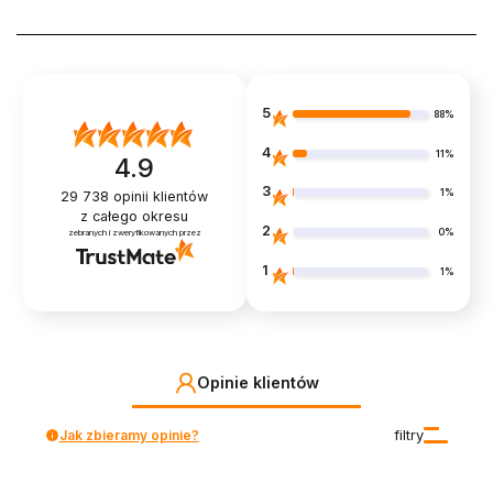
5
88%
4
11%
4.9
3
1%
29 738
opinii klientów
z całego okresu
2
0%
zebranych i zweryfikowanych przez
1
1%
Opinie klientów
Jak zbieramy opinie?
filtry