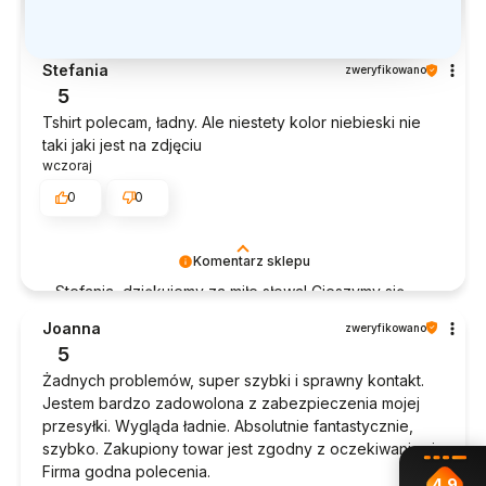
Stefania
zweryfikowano
5
Tshirt polecam, ładny. Ale niestety kolor niebieski nie
taki jaki jest na zdjęciu
wczoraj
0
0
Komentarz sklepu
Stefania, dziękujemy za miłe słowa! Cieszymy się,
że zakup przeszedł bezproblemowo, oraz, że
Joanna
zweryfikowano
możemy zapewnić odpowiednią obsługę tak
5
świetnym klientom. Dziękujemy raz jeszcze!
Żadnych problemów, super szybki i sprawny kontakt.
Jestem bardzo zadowolona z zabezpieczenia mojej
przesyłki. Wygląda ładnie. Absolutnie fantastycznie,
szybko. Zakupiony towar jest zgodny z oczekiwaniami.
Firma godna polecenia.
4.9