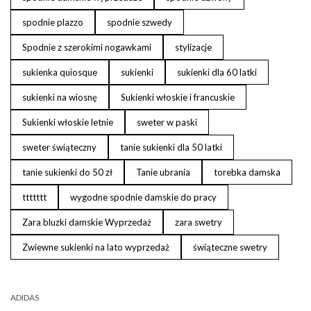
spodnie plazzo
spodnie szwedy
Spodnie z szerokimi nogawkami
stylizacje
sukienka quiosque
sukienki
sukienki dla 60 latki
sukienki na wiosnę
Sukienki włoskie i francuskie
Sukienki włoskie letnie
sweter w paski
sweter świąteczny
tanie sukienki dla 50 latki
tanie sukienki do 50 zł
Tanie ubrania
torebka damska
ttttttt
wygodne spodnie damskie do pracy
Zara bluzki damskie Wyprzedaż
zara swetry
Zwiewne sukienki na lato wyprzedaż
świąteczne swetry
ADIDAS