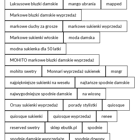
Luksusowe bluzki damskie
mango ubrania
mapped
Markowe bluzki damskie wyprzedaż
markowe ciuchy za grosze
markowe sukienki wyprzedaż
Markowe sukienki włoskie
moda damska
modna sukienka dla 50 latki
MOHITO markowe bluzki damskie wyprzedaż
mohito swetry
Monnari wyprzedaż sukienek
msngr
najpiękniejsze sukienki na weselu
najtańsze spodnie damskie
najwygodniejsze spodnie damskie
na wiosnę
Orsay sukienki wyprzedaż
porady stylistki
quiosque
quiosque sukienki
quiosque wyprzedaż
renee
reserved swetry
sklep ebutik.pl
spodnie
spodnie damskie wyprzedaże
spodnie dzwony