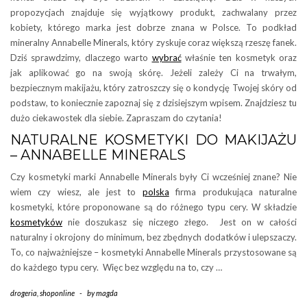
propozycjach znajduje się wyjątkowy produkt, zachwalany przez
kobiety, którego marka jest dobrze znana w Polsce. To podkład
mineralny Annabelle Minerals, który zyskuje coraz większą rzeszę fanek.
Dziś sprawdzimy, dlaczego warto
wybrać
właśnie ten kosmetyk oraz
jak aplikować go na swoją skórę. Jeżeli zależy Ci na trwałym,
bezpiecznym makijażu, który zatroszczy się o kondycję Twojej skóry od
podstaw, to koniecznie zapoznaj się z dzisiejszym wpisem. Znajdziesz tu
dużo ciekawostek dla siebie. Zapraszam do czytania!
NATURALNE KOSMETYKI DO MAKIJAŻU
– ANNABELLE MINERALS
Czy kosmetyki marki Annabelle Minerals były Ci wcześniej znane? Nie
wiem czy wiesz, ale jest to
polska
firma produkująca naturalne
kosmetyki, które proponowane są do różnego typu cery. W składzie
kosmetyków
nie doszukasz się niczego złego. Jest on w całości
naturalny i okrojony do minimum, bez zbędnych dodatków i ulepszaczy.
To, co najważniejsze – kosmetyki Annabelle Minerals przystosowane są
do każdego typu cery. Więc bez względu na to, czy …
drogeria
,
shoponline
-
by
magda