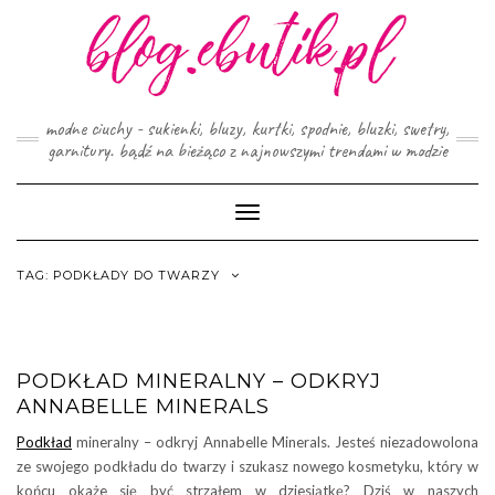
Skip
to
content
modne ciuchy - sukienki, bluzy, kurtki, spodnie, bluzki, swetry,
garnitury. bądź na bieżąco z najnowszymi trendami w modzie
Toggle
Navigation
TAG:
PODKŁADY DO TWARZY
PODKŁAD MINERALNY – ODKRYJ
ANNABELLE MINERALS
Podkład
mineralny – odkryj Annabelle Minerals. Jesteś niezadowolona
ze swojego podkładu do twarzy i szukasz nowego kosmetyku, który w
końcu okaże się być strzałem w dziesiątkę? Dziś w naszych