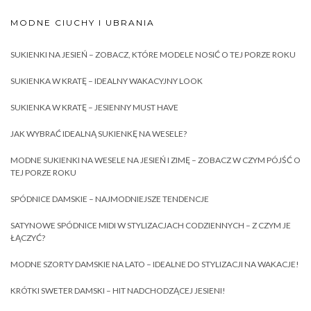
MODNE CIUCHY I UBRANIA
SUKIENKI NA JESIEŃ – ZOBACZ, KTÓRE MODELE NOSIĆ O TEJ PORZE ROKU
SUKIENKA W KRATĘ – IDEALNY WAKACYJNY LOOK
SUKIENKA W KRATĘ – JESIENNY MUST HAVE
JAK WYBRAĆ IDEALNĄ SUKIENKĘ NA WESELE?
MODNE SUKIENKI NA WESELE NA JESIEŃ I ZIMĘ – ZOBACZ W CZYM PÓJŚĆ O
TEJ PORZE ROKU
SPÓDNICE DAMSKIE – NAJMODNIEJSZE TENDENCJE
SATYNOWE SPÓDNICE MIDI W STYLIZACJACH CODZIENNYCH – Z CZYM JE
ŁĄCZYĆ?
MODNE SZORTY DAMSKIE NA LATO – IDEALNE DO STYLIZACJI NA WAKACJE!
KRÓTKI SWETER DAMSKI – HIT NADCHODZĄCEJ JESIENI!