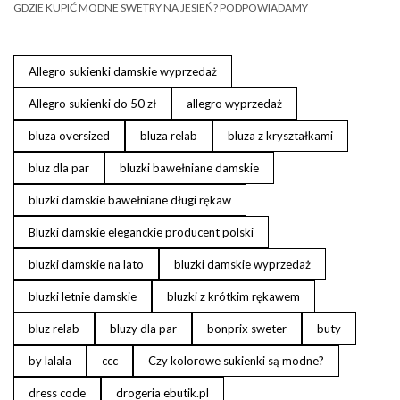
GDZIE KUPIĆ MODNE SWETRY NA JESIEŃ? PODPOWIADAMY
Allegro sukienki damskie wyprzedaż
Allegro sukienki do 50 zł
allegro wyprzedaż
bluza oversized
bluza relab
bluza z kryształkami
bluz dla par
bluzki bawełniane damskie
bluzki damskie bawełniane długi rękaw
Bluzki damskie eleganckie producent polski
bluzki damskie na lato
bluzki damskie wyprzedaż
bluzki letnie damskie
bluzki z krótkim rękawem
bluz relab
bluzy dla par
bonprix sweter
buty
by lalala
ccc
Czy kolorowe sukienki są modne?
dress code
drogeria ebutik.pl