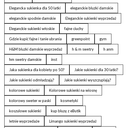
Elegancka sukienka dla 50 latki
eleganckie bluzki damskie
eleganckie spodnie damskie
Eleganckie sukienki wyprzedaż
Eleganckie sukienki włoskie
fajne ciuchy
Gdzie kupić fajne i tanie ubrania
greenpoint
gym
H&M bluzki damskie wyprzedaż
h & m swetry
h anm
hm swetry damskie
inst
Jaka sukienka dla kobiety po 50?
Jakie sukienki dla 30 latki?
Jakie sukienki odmładzają?
Jakie sukienki wyszczuplają?
kolorowe sukienki
Kolorowe sukienki na wiosnę
kolorowy sweter w paski
kosmetyki
koszulowe sukienki
kup bluzę z eButik
letnie wyprzedaże
Limango sukienki wyprzedaż