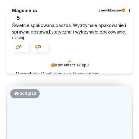
Magdalena
zweryfikowano
5
Świetnie spakowana paczka. Wytrzymałe opakowanie i
sprawna dostawa.Estetyczne i wytrzymałe opakowanie.
dzisiaj
0
0
Komentarz sklepu
Magdalena, Dziękujemy za Twoją opinię!
Doceniamy czas poświęcony na podzielenie się z
nami Twoim doświadczeniem. Jesteśmy szczęśliwi,
że mamy takich klientów. Z pozdrowieniami, obsługa
podgląd
sklepu.