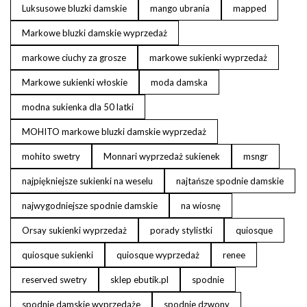
Luksusowe bluzki damskie
mango ubrania
mapped
Markowe bluzki damskie wyprzedaż
markowe ciuchy za grosze
markowe sukienki wyprzedaż
Markowe sukienki włoskie
moda damska
modna sukienka dla 50 latki
MOHITO markowe bluzki damskie wyprzedaż
mohito swetry
Monnari wyprzedaż sukienek
msngr
najpiękniejsze sukienki na weselu
najtańsze spodnie damskie
najwygodniejsze spodnie damskie
na wiosnę
Orsay sukienki wyprzedaż
porady stylistki
quiosque
quiosque sukienki
quiosque wyprzedaż
renee
reserved swetry
sklep ebutik.pl
spodnie
spodnie damskie wyprzedaże
spodnie dzwony