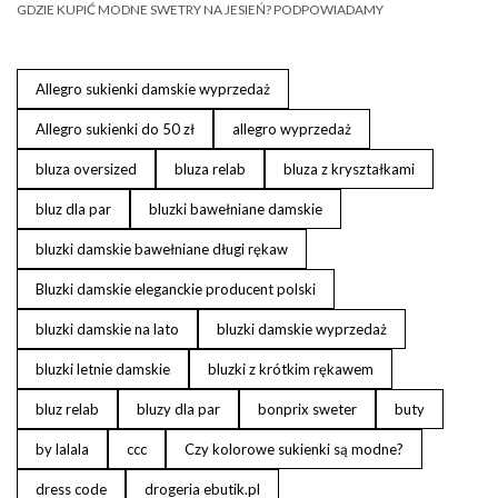
GDZIE KUPIĆ MODNE SWETRY NA JESIEŃ? PODPOWIADAMY
Allegro sukienki damskie wyprzedaż
Allegro sukienki do 50 zł
allegro wyprzedaż
bluza oversized
bluza relab
bluza z kryształkami
bluz dla par
bluzki bawełniane damskie
bluzki damskie bawełniane długi rękaw
Bluzki damskie eleganckie producent polski
bluzki damskie na lato
bluzki damskie wyprzedaż
bluzki letnie damskie
bluzki z krótkim rękawem
bluz relab
bluzy dla par
bonprix sweter
buty
by lalala
ccc
Czy kolorowe sukienki są modne?
dress code
drogeria ebutik.pl