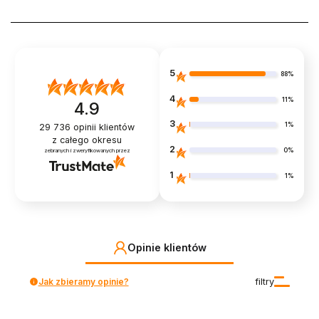
5
88%
4
11%
4.9
3
1%
29 736
opinii klientów
z całego okresu
2
0%
zebranych i zweryfikowanych przez
1
1%
Opinie klientów
Jak zbieramy opinie?
filtry