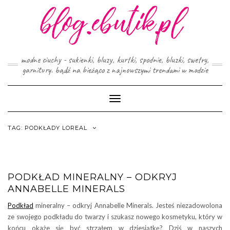
Skip
to
content
modne ciuchy - sukienki, bluzy, kurtki, spodnie, bluzki, swetry,
garnitury. bądź na bieżąco z najnowszymi trendami w modzie
Toggle
Navigation
TAG:
PODKŁADY LOREAL
PODKŁAD MINERALNY – ODKRYJ
ANNABELLE MINERALS
Podkład
mineralny – odkryj Annabelle Minerals. Jesteś niezadowolona
ze swojego podkładu do twarzy i szukasz nowego kosmetyku, który w
końcu okaże się być strzałem w dziesiątkę? Dziś w naszych