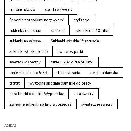
spodnie plazzo
spodnie szwedy
Spodnie z szerokimi nogawkami
stylizacje
sukienka quiosque
sukienki
sukienki dla 60 latki
sukienki na wiosnę
Sukienki włoskie i francuskie
Sukienki włoskie letnie
sweter w paski
sweter świąteczny
tanie sukienki dla 50 latki
tanie sukienki do 50 zł
Tanie ubrania
torebka damska
ttttttt
wygodne spodnie damskie do pracy
Zara bluzki damskie Wyprzedaż
zara swetry
Zwiewne sukienki na lato wyprzedaż
świąteczne swetry
ADIDAS