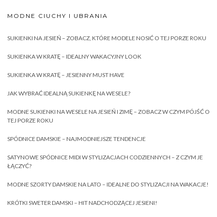
MODNE CIUCHY I UBRANIA
SUKIENKI NA JESIEŃ – ZOBACZ, KTÓRE MODELE NOSIĆ O TEJ PORZE ROKU
SUKIENKA W KRATĘ – IDEALNY WAKACYJNY LOOK
SUKIENKA W KRATĘ – JESIENNY MUST HAVE
JAK WYBRAĆ IDEALNĄ SUKIENKĘ NA WESELE?
MODNE SUKIENKI NA WESELE NA JESIEŃ I ZIMĘ – ZOBACZ W CZYM PÓJŚĆ O
TEJ PORZE ROKU
SPÓDNICE DAMSKIE – NAJMODNIEJSZE TENDENCJE
SATYNOWE SPÓDNICE MIDI W STYLIZACJACH CODZIENNYCH – Z CZYM JE
ŁĄCZYĆ?
MODNE SZORTY DAMSKIE NA LATO – IDEALNE DO STYLIZACJI NA WAKACJE!
KRÓTKI SWETER DAMSKI – HIT NADCHODZĄCEJ JESIENI!