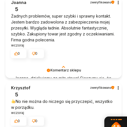
Joanna
zweryfikowano
5
Żadnych problemów, super szybki i sprawny kontakt.
Jestem bardzo zadowolona z zabezpieczenia mojej
przesyłki. Wygląda ładnie. Absolutnie fantastycznie,
szybko. Zakupiony towar jest zgodny z oczekiwaniami.
Firma godna polecenia.
wczoraj
0
0
Komentarz sklepu
Joanna, dziękujemy za miłe słowa! Cieszymy się, że
zakup przeszedł bezproblemowo, oraz, że
Krzysztof
zweryfikowano
możemy zapewnić odpowiednią obsługę tak
5
świetnym klientom. Dziękujemy raz jeszcze!
No nie można do niczego się przyczepić, wszystko
w porządku.
wczoraj
0
0
4.9