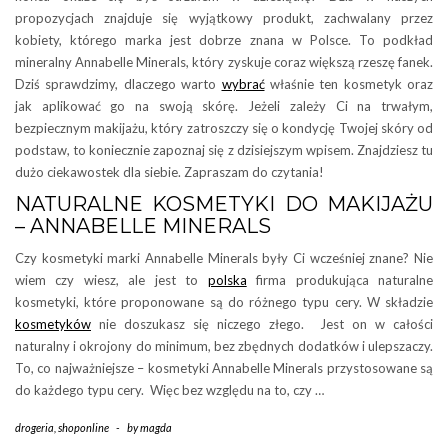
propozycjach znajduje się wyjątkowy produkt, zachwalany przez
kobiety, którego marka jest dobrze znana w Polsce. To podkład
mineralny Annabelle Minerals, który zyskuje coraz większą rzeszę fanek.
Dziś sprawdzimy, dlaczego warto
wybrać
właśnie ten kosmetyk oraz
jak aplikować go na swoją skórę. Jeżeli zależy Ci na trwałym,
bezpiecznym makijażu, który zatroszczy się o kondycję Twojej skóry od
podstaw, to koniecznie zapoznaj się z dzisiejszym wpisem. Znajdziesz tu
dużo ciekawostek dla siebie. Zapraszam do czytania!
NATURALNE KOSMETYKI DO MAKIJAŻU
– ANNABELLE MINERALS
Czy kosmetyki marki Annabelle Minerals były Ci wcześniej znane? Nie
wiem czy wiesz, ale jest to
polska
firma produkująca naturalne
kosmetyki, które proponowane są do różnego typu cery. W składzie
kosmetyków
nie doszukasz się niczego złego. Jest on w całości
naturalny i okrojony do minimum, bez zbędnych dodatków i ulepszaczy.
To, co najważniejsze – kosmetyki Annabelle Minerals przystosowane są
do każdego typu cery. Więc bez względu na to, czy …
drogeria
,
shoponline
-
by
magda