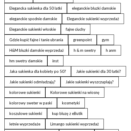
Elegancka sukienka dla 50 latki
eleganckie bluzki damskie
eleganckie spodnie damskie
Eleganckie sukienki wyprzedaż
Eleganckie sukienki włoskie
fajne ciuchy
Gdzie kupić fajne i tanie ubrania
greenpoint
gym
H&M bluzki damskie wyprzedaż
h & m swetry
h anm
hm swetry damskie
inst
Jaka sukienka dla kobiety po 50?
Jakie sukienki dla 30 latki?
Jakie sukienki odmładzają?
Jakie sukienki wyszczuplają?
kolorowe sukienki
Kolorowe sukienki na wiosnę
kolorowy sweter w paski
kosmetyki
koszulowe sukienki
kup bluzę z eButik
letnie wyprzedaże
Limango sukienki wyprzedaż