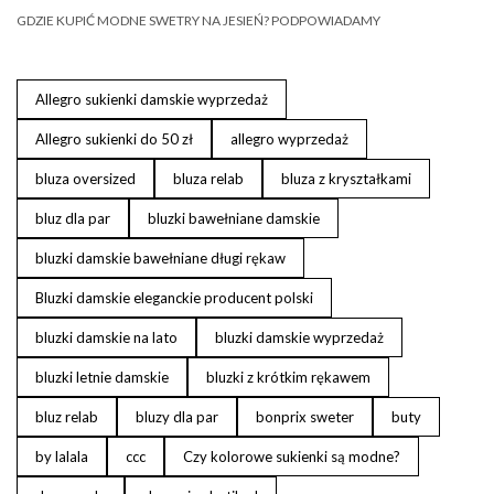
GDZIE KUPIĆ MODNE SWETRY NA JESIEŃ? PODPOWIADAMY
Allegro sukienki damskie wyprzedaż
Allegro sukienki do 50 zł
allegro wyprzedaż
bluza oversized
bluza relab
bluza z kryształkami
bluz dla par
bluzki bawełniane damskie
bluzki damskie bawełniane długi rękaw
Bluzki damskie eleganckie producent polski
bluzki damskie na lato
bluzki damskie wyprzedaż
bluzki letnie damskie
bluzki z krótkim rękawem
bluz relab
bluzy dla par
bonprix sweter
buty
by lalala
ccc
Czy kolorowe sukienki są modne?