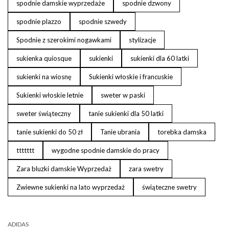
spodnie damskie wyprzedaże
spodnie dzwony
spodnie plazzo
spodnie szwedy
Spodnie z szerokimi nogawkami
stylizacje
sukienka quiosque
sukienki
sukienki dla 60 latki
sukienki na wiosnę
Sukienki włoskie i francuskie
Sukienki włoskie letnie
sweter w paski
sweter świąteczny
tanie sukienki dla 50 latki
tanie sukienki do 50 zł
Tanie ubrania
torebka damska
ttttttt
wygodne spodnie damskie do pracy
Zara bluzki damskie Wyprzedaż
zara swetry
Zwiewne sukienki na lato wyprzedaż
świąteczne swetry
ADIDAS