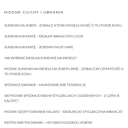
MODNE CIUCHY I UBRANIA
SUKIENKI NA JESIEŃ – ZOBACZ, KTÓRE MODELE NOSIĆ O TEJ PORZE ROKU
SUKIENKA W KRATĘ – IDEALNY WAKACYJNY LOOK
SUKIENKA W KRATĘ – JESIENNY MUST HAVE
JAK WYBRAĆ IDEALNĄ SUKIENKĘ NA WESELE?
MODNE SUKIENKI NA WESELE NA JESIEŃ I ZIMĘ – ZOBACZ W CZYM PÓJŚĆ O
TEJ PORZE ROKU
SPÓDNICE DAMSKIE – NAJMODNIEJSZE TENDENCJE
SATYNOWE SPÓDNICE MIDI W STYLIZACJACH CODZIENNYCH – Z CZYM JE
ŁĄCZYĆ?
MODNE SZORTY DAMSKIE NA LATO – IDEALNE DO STYLIZACJI NA WAKACJE!
KRÓTKI SWETER DAMSKI – HIT NADCHODZĄCEJ JESIENI!