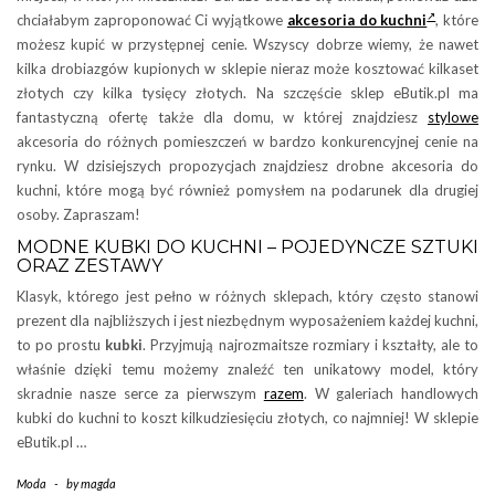
chciałabym zaproponować Ci wyjątkowe
akcesoria do kuchni
, które
możesz kupić w przystępnej cenie. Wszyscy dobrze wiemy, że nawet
kilka drobiazgów kupionych w sklepie nieraz może kosztować kilkaset
złotych czy kilka tysięcy złotych. Na szczęście sklep eButik.pl ma
fantastyczną ofertę także dla domu, w której znajdziesz
stylowe
akcesoria do różnych pomieszczeń w bardzo konkurencyjnej cenie na
rynku. W dzisiejszych propozycjach znajdziesz drobne akcesoria do
kuchni, które mogą być również pomysłem na podarunek dla drugiej
osoby. Zapraszam!
MODNE KUBKI DO KUCHNI – POJEDYNCZE SZTUKI
ORAZ ZESTAWY
Klasyk, którego jest pełno w różnych sklepach, który często stanowi
prezent dla najbliższych i jest niezbędnym wyposażeniem każdej kuchni,
to po prostu
kubki
. Przyjmują najrozmaitsze rozmiary i kształty, ale to
właśnie dzięki temu możemy znaleźć ten unikatowy model, który
skradnie nasze serce za pierwszym
razem
. W galeriach handlowych
kubki do kuchni to koszt kilkudziesięciu złotych, co najmniej! W sklepie
eButik.pl …
Moda
-
by
magda