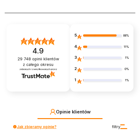
5
88%
4
11%
4.9
3
1%
29 748
opinii klientów
z całego okresu
2
0%
zebranych i zweryfikowanych przez
1
1%
Opinie klientów
Jak zbieramy opinie?
filtry