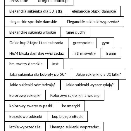
dress code
drogeria ebutik.pl
Elegancka sukienka dla 50 latki
eleganckie bluzki damskie
eleganckie spodnie damskie
Eleganckie sukienki wyprzedaż
Eleganckie sukienki włoskie
fajne ciuchy
Gdzie kupić fajne i tanie ubrania
greenpoint
gym
H&M bluzki damskie wyprzedaż
h & m swetry
h anm
hm swetry damskie
inst
Jaka sukienka dla kobiety po 50?
Jakie sukienki dla 30 latki?
Jakie sukienki odmładzają?
Jakie sukienki wyszczuplają?
kolorowe sukienki
Kolorowe sukienki na wiosnę
kolorowy sweter w paski
kosmetyki
koszulowe sukienki
kup bluzę z eButik
letnie wyprzedaże
Limango sukienki wyprzedaż