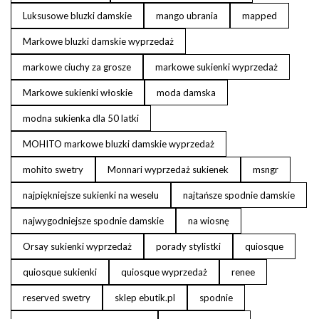
Luksusowe bluzki damskie
mango ubrania
mapped
Markowe bluzki damskie wyprzedaż
markowe ciuchy za grosze
markowe sukienki wyprzedaż
Markowe sukienki włoskie
moda damska
modna sukienka dla 50 latki
MOHITO markowe bluzki damskie wyprzedaż
mohito swetry
Monnari wyprzedaż sukienek
msngr
najpiękniejsze sukienki na weselu
najtańsze spodnie damskie
najwygodniejsze spodnie damskie
na wiosnę
Orsay sukienki wyprzedaż
porady stylistki
quiosque
quiosque sukienki
quiosque wyprzedaż
renee
reserved swetry
sklep ebutik.pl
spodnie