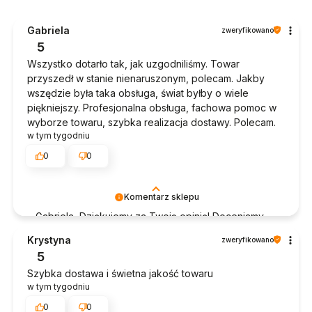
Gabriela
zweryfikowano
5
Wszystko dotarło tak, jak uzgodniliśmy. Towar
przyszedł w stanie nienaruszonym, polecam. Jakby
wszędzie była taka obsługa, świat byłby o wiele
piękniejszy. Profesjonalna obsługa, fachowa pomoc w
wyborze towaru, szybka realizacja dostawy. Polecam.
w tym tygodniu
0
0
Komentarz sklepu
Gabriela, Dziękujemy za Twoją opinię! Doceniamy
czas poświęcony na podzielenie się z nami Twoim
Krystyna
zweryfikowano
doświadczeniem. Jesteśmy szczęśliwi, że mamy
5
takich klientów. Z pozdrowieniami, obsługa sklepu.
Szybka dostawa i świetna jakość towaru
w tym tygodniu
0
0