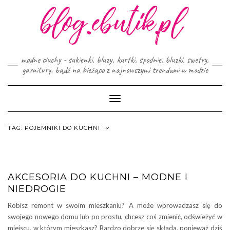
Skip
to
content
modne ciuchy - sukienki, bluzy, kurtki, spodnie, bluzki, swetry,
garnitury. bądź na bieżąco z najnowszymi trendami w modzie
Toggle
Navigation
TAG:
POJEMNIKI DO KUCHNI
AKCESORIA DO KUCHNI – MODNE I
NIEDROGIE
Robisz remont w swoim mieszkaniu? A może wprowadzasz się do
swojego nowego domu lub po prostu, chcesz coś zmienić, odświeżyć w
miejscu, w którym mieszkasz? Bardzo dobrze się składa, ponieważ dziś