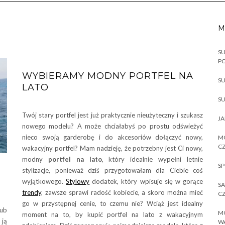
M
SU
P
WYBIERAMY MODNY PORTFEL NA
SU
LATO
SU
Twój stary portfel jest już praktycznie nieużyteczny i szukasz
JA
nowego modelu? A może chciałabyś po prostu odświeżyć
nieco swoją garderobę i do akcesoriów dołączyć nowy,
MO
CZ
wakacyjny portfel? Mam nadzieję, że potrzebny jest Ci nowy,
modny
portfel na lato
, który idealnie wypełni letnie
SP
stylizacje, ponieważ dziś przygotowałam dla Ciebie coś
wyjątkowego.
Stylowy
dodatek, który wpisuje się w gorące
SA
trendy
, zawsze sprawi radość kobiecie, a skoro można mieć
CZ
go w przystępnej cenie, to czemu nie? Wciąż jest idealny
lub
MO
moment na to, by kupić portfel na lato z wakacyjnym
 ją
W