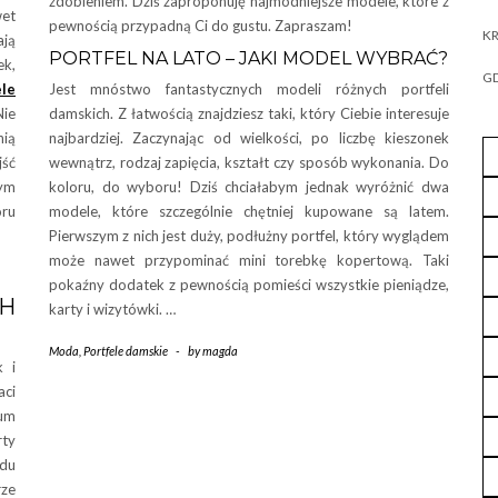
zdobieniem. Dziś zaproponuję najmodniejsze modele, które z
wet
pewnością przypadną Ci do gustu. Zapraszam!
KR
ają
PORTFEL NA LATO – JAKI MODEL WYBRAĆ?
ek,
GD
Jest mnóstwo fantastycznych modeli różnych portfeli
ele
damskich. Z łatwością znajdziesz taki, który Ciebie interesuje
Nie
najbardziej. Zaczynając od wielkości, po liczbę kieszonek
nią
wewnątrz, rodzaj zapięcia, kształt czy sposób wykonania. Do
jść
koloru, do wyboru! Dziś chciałabym jednak wyróżnić dwa
tym
modele, które szczególnie chętniej kupowane są latem.
oru
Pierwszym z nich jest duży, podłużny portfel, który wyglądem
może nawet przypominać mini torebkę kopertową. Taki
pokaźny dodatek z pewnością pomieści wszystkie pieniądze,
H
karty i wizytówki. …
Moda
,
Portfele damskie
-
by
magda
k i
ci
rum
rty
ędu
ze