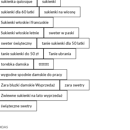
sukienka quiosque
sukienki
sukienki dla 60 latki
sukienki na wiosnę
Sukienki włoskie i francuskie
Sukienki włoskie letnie
sweter w paski
sweter świąteczny
tanie sukienki dla 50 latki
tanie sukienki do 50 zł
Tanie ubrania
torebka damska
ttttttt
wygodne spodnie damskie do pracy
Zara bluzki damskie Wyprzedaż
zara swetry
Zwiewne sukienki na lato wyprzedaż
świąteczne swetry
IDAS