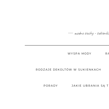
Skip
to
content
modne ciuchy - sukienki
WYSPA MODY
R
RODZAJE DEKOLTÓW W SUKIENKACH
PORADY
JAKIE UBRANIA SĄ 