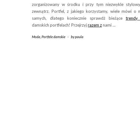
zorganizowany w środku i przy tym niezwykle stylow
zewnątrz. Portfel, z jakiego korzystamy, wiele mówi o 
samych, dlatego koniecznie sprawdź bieżące
trendy
damskich portfelach! Przejrzyj
razem z
nami …
Moda
,
Portfele damskie
-
by
paula