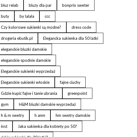
bluz relab
bluzy dla par
bonprix sweter
buty
by lalala
ccc
Czy kolorowe sukienki są modne?
dress code
drogeria ebutik.pl
Elegancka sukienka dla 50 latki
eleganckie bluzki damskie
eleganckie spodnie damskie
Eleganckie sukienki wyprzedaż
Eleganckie sukienki włoskie
fajne ciuchy
Gdzie kupić fajne i tanie ubrania
greenpoint
gym
H&M bluzki damskie wyprzedaż
h & m swetry
h anm
hm swetry damskie
inst
Jaka sukienka dla kobiety po 50?