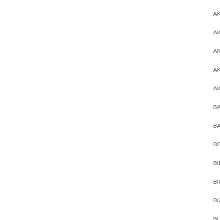
AK
AK
A
A
A
BA
BA
BE
BI
B
BI
BL