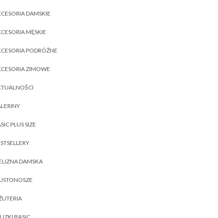
CESORIA DAMSKIE
CESORIA MĘSKIE
KCESORIA PODRÓŻNE
KCESORIA ZIMOWE
KTUALNOŚCI
LERINY
SIC PLUS SIZE
STSELLERY
ELIZNA DAMSKA
IUSTONOSZE
ŻUTERIA
UZKI BASIC