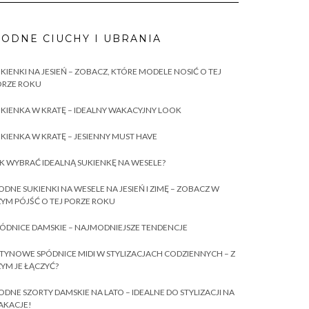
ODNE CIUCHY I UBRANIA
KIENKI NA JESIEŃ – ZOBACZ, KTÓRE MODELE NOSIĆ O TEJ
ORZE ROKU
KIENKA W KRATĘ – IDEALNY WAKACYJNY LOOK
KIENKA W KRATĘ – JESIENNY MUST HAVE
K WYBRAĆ IDEALNĄ SUKIENKĘ NA WESELE?
DNE SUKIENKI NA WESELE NA JESIEŃ I ZIMĘ – ZOBACZ W
YM PÓJŚĆ O TEJ PORZE ROKU
ÓDNICE DAMSKIE – NAJMODNIEJSZE TENDENCJE
TYNOWE SPÓDNICE MIDI W STYLIZACJACH CODZIENNYCH – Z
YM JE ŁĄCZYĆ?
DNE SZORTY DAMSKIE NA LATO – IDEALNE DO STYLIZACJI NA
AKACJE!