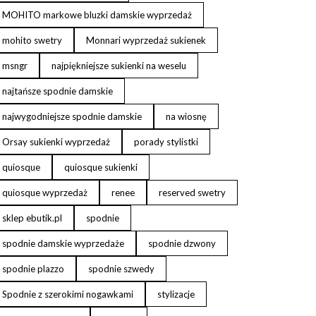
MOHITO markowe bluzki damskie wyprzedaż
mohito swetry
Monnari wyprzedaż sukienek
msngr
najpiękniejsze sukienki na weselu
najtańsze spodnie damskie
najwygodniejsze spodnie damskie
na wiosnę
Orsay sukienki wyprzedaż
porady stylistki
quiosque
quiosque sukienki
quiosque wyprzedaż
renee
reserved swetry
sklep ebutik.pl
spodnie
spodnie damskie wyprzedaże
spodnie dzwony
spodnie plazzo
spodnie szwedy
Spodnie z szerokimi nogawkami
stylizacje