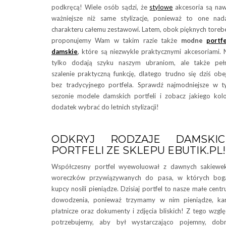
podkręcą! Wiele osób sądzi, że
stylowe
akcesoria są na
ważniejsze niż same stylizacje, ponieważ to one nad
charakteru całemu zestawowi. Latem, obok pięknych toreb
proponujemy Wam w takim razie także
modne
portf
damskie
, które są niezwykle praktycznymi akcesoriami. 
tylko dodają szyku naszym ubraniom, ale także peł
szalenie praktyczną funkcję, dlatego trudno się dziś obe
bez tradycyjnego portfela. Sprawdź najmodniejsze w 
sezonie modele damskich portfeli i zobacz jakiego kol
dodatek wybrać do letnich stylizacji!
ODKRYJ RODZAJE DAMSKIC
PORTFELI ZE SKLEPU EBUTIK.PL!
Współczesny portfel wyewoluował z dawnych sakiewe
woreczków przywiązywanych do pasa, w których boga
kupcy nosili pieniądze. Dzisiaj portfel to nasze małe cent
dowodzenia, ponieważ trzymamy w nim pieniądze, ka
płatnicze oraz dokumenty i zdjęcia bliskich! Z tego wzgl
potrzebujemy, aby był wystarczająco pojemny, dobr