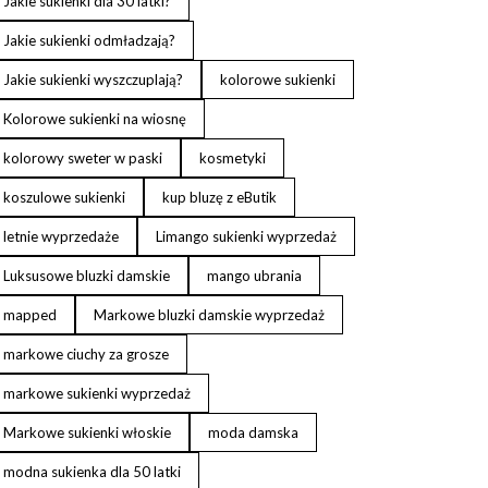
Jakie sukienki dla 30 latki?
Jakie sukienki odmładzają?
Jakie sukienki wyszczuplają?
kolorowe sukienki
Kolorowe sukienki na wiosnę
kolorowy sweter w paski
kosmetyki
koszulowe sukienki
kup bluzę z eButik
letnie wyprzedaże
Limango sukienki wyprzedaż
Luksusowe bluzki damskie
mango ubrania
mapped
Markowe bluzki damskie wyprzedaż
markowe ciuchy za grosze
markowe sukienki wyprzedaż
Markowe sukienki włoskie
moda damska
modna sukienka dla 50 latki