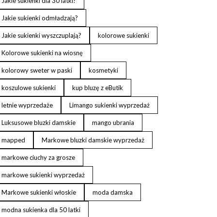
Jakie sukienki dla 30 latki?
Jakie sukienki odmładzają?
Jakie sukienki wyszczuplają?
kolorowe sukienki
Kolorowe sukienki na wiosnę
kolorowy sweter w paski
kosmetyki
koszulowe sukienki
kup bluzę z eButik
letnie wyprzedaże
Limango sukienki wyprzedaż
Luksusowe bluzki damskie
mango ubrania
mapped
Markowe bluzki damskie wyprzedaż
markowe ciuchy za grosze
markowe sukienki wyprzedaż
Markowe sukienki włoskie
moda damska
modna sukienka dla 50 latki