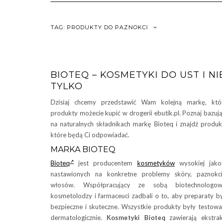
TAG:
PRODUKTY DO PAZNOKCI
BIOTEQ – KOSMETYKI DO UST I NI
TYLKO
Dzisiaj chcemy przedstawić Wam kolejną markę, któ
produkty możecie kupić w drogerii ebutik.pl. Poznaj bazuj
na naturalnych składnikach markę Bioteq i znajdź produk
które będą Ci odpowiadać.
MARKA BIOTEQ
Bioteq
jest producentem
kosmetyków
wysokiej jako
nastawionych na konkretne problemy skóry, paznokc
włosów. Współpracujący ze sobą biotechnologowi
kosmetolodzy i farmaceuci zadbali o to, aby preparaty b
bezpieczne i skuteczne. Wszystkie produkty były testow
dermatologicznie.
Kosmetyki Bioteq
zawierają ekstra