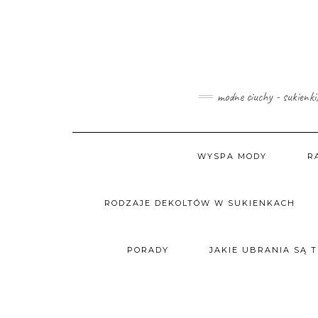
Skip
to
content
modne ciuchy - sukienki
WYSPA MODY
R
RODZAJE DEKOLTÓW W SUKIENKACH
PORADY
JAKIE UBRANIA SĄ 