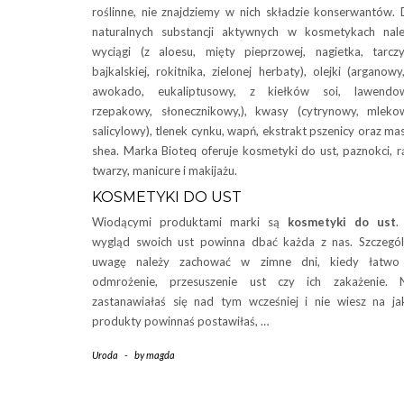
roślinne, nie znajdziemy w nich składzie konserwantów.
naturalnych substancji aktywnych w kosmetykach nal
wyciągi (z aloesu, mięty pieprzowej, nagietka, tarcz
bajkalskiej, rokitnika, zielonej herbaty), olejki (arganowy
awokado, eukaliptusowy, z kiełków soi, lawendow
rzepakowy, słonecznikowy,), kwasy (cytrynowy, mleko
salicylowy), tlenek cynku, wapń, ekstrakt pszenicy oraz ma
shea. Marka Bioteq oferuje kosmetyki do ust, paznokci, r
twarzy, manicure i makijażu.
KOSMETYKI DO UST
Wiodącymi produktami marki są
kosmetyki do ust
.
wygląd swoich ust powinna dbać każda z nas. Szczegó
uwagę należy zachować w zimne dni, kiedy łatwo
odmrożenie, przesuszenie ust czy ich zakażenie. N
zastanawiałaś się nad tym wcześniej i nie wiesz na ja
produkty powinnaś postawiłaś, …
Uroda
-
by
magda