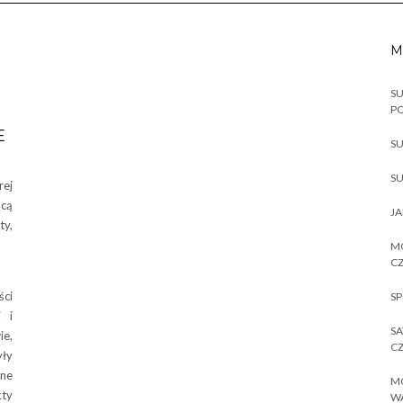
M
SU
P
E
SU
SU
rej
ącą
JA
ty,
MO
CZ
ści
SP
i i
SA
e,
CZ
yły
ane
MO
kty
W