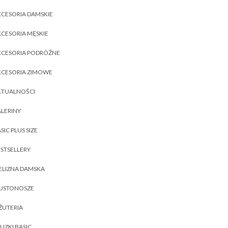
CESORIA DAMSKIE
CESORIA MĘSKIE
KCESORIA PODRÓŻNE
KCESORIA ZIMOWE
KTUALNOŚCI
LERINY
SIC PLUS SIZE
STSELLERY
ELIZNA DAMSKA
IUSTONOSZE
ŻUTERIA
UZKI BASIC