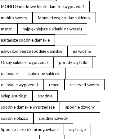
MOHITO markowe bluzki damskie wyprzedaż
mohito swetry
Monnari wyprzedaż sukienek
msngr
najpiękniejsze sukienki na weselu
najtańsze spodnie damskie
najwygodniejsze spodnie damskie
na wiosnę
Orsay sukienki wyprzedaż
porady stylistki
quiosque
quiosque sukienki
quiosque wyprzedaż
renee
reserved swetry
sklep ebutik.pl
spodnie
spodnie damskie wyprzedaże
spodnie dzwony
spodnie plazzo
spodnie szwedy
Spodnie z szerokimi nogawkami
stylizacje