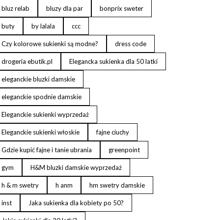
bluz relab
bluzy dla par
bonprix sweter
buty
by lalala
ccc
Czy kolorowe sukienki są modne?
dress code
drogeria ebutik.pl
Elegancka sukienka dla 50 latki
eleganckie bluzki damskie
eleganckie spodnie damskie
Eleganckie sukienki wyprzedaż
Eleganckie sukienki włoskie
fajne ciuchy
Gdzie kupić fajne i tanie ubrania
greenpoint
gym
H&M bluzki damskie wyprzedaż
h & m swetry
h anm
hm swetry damskie
inst
Jaka sukienka dla kobiety po 50?