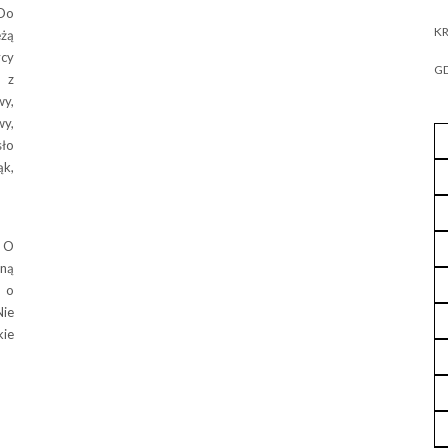
 Do
KR
eżą
ycy
GD
, z
y,
wy,
sło
ąk,
 O
lną
 o
ie
kie