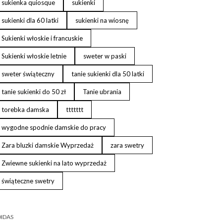
sukienka quiosque
sukienki
sukienki dla 60 latki
sukienki na wiosnę
Sukienki włoskie i francuskie
Sukienki włoskie letnie
sweter w paski
sweter świąteczny
tanie sukienki dla 50 latki
tanie sukienki do 50 zł
Tanie ubrania
torebka damska
ttttttt
wygodne spodnie damskie do pracy
Zara bluzki damskie Wyprzedaż
zara swetry
Zwiewne sukienki na lato wyprzedaż
świąteczne swetry
IDAS