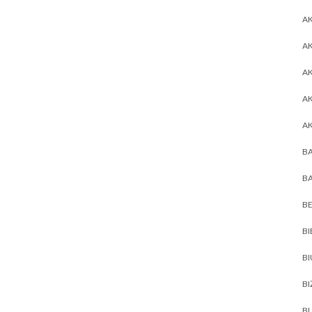
AK
AK
A
A
A
BA
BA
BE
BI
B
BI
BL