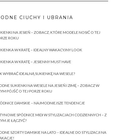
ODNE CIUCHY I UBRANIA
KIENKI NA JESIEŃ – ZOBACZ, KTÓRE MODELE NOSIĆ O TEJ
ORZE ROKU
KIENKA W KRATĘ – IDEALNY WAKACYJNY LOOK
KIENKA W KRATĘ – JESIENNY MUST HAVE
K WYBRAĆ IDEALNĄ SUKIENKĘ NA WESELE?
DNE SUKIENKI NA WESELE NA JESIEŃ I ZIMĘ – ZOBACZ W
YM PÓJŚĆ O TEJ PORZE ROKU
ÓDNICE DAMSKIE – NAJMODNIEJSZE TENDENCJE
TYNOWE SPÓDNICE MIDI W STYLIZACJACH CODZIENNYCH – Z
YM JE ŁĄCZYĆ?
DNE SZORTY DAMSKIE NA LATO – IDEALNE DO STYLIZACJI NA
AKACJE!