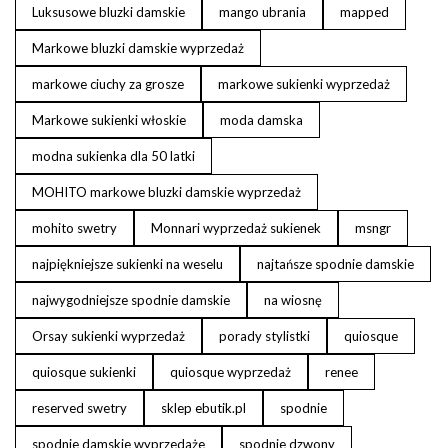
Luksusowe bluzki damskie
mango ubrania
mapped
Markowe bluzki damskie wyprzedaż
markowe ciuchy za grosze
markowe sukienki wyprzedaż
Markowe sukienki włoskie
moda damska
modna sukienka dla 50 latki
MOHITO markowe bluzki damskie wyprzedaż
mohito swetry
Monnari wyprzedaż sukienek
msngr
najpiękniejsze sukienki na weselu
najtańsze spodnie damskie
najwygodniejsze spodnie damskie
na wiosnę
Orsay sukienki wyprzedaż
porady stylistki
quiosque
quiosque sukienki
quiosque wyprzedaż
renee
reserved swetry
sklep ebutik.pl
spodnie
spodnie damskie wyprzedaże
spodnie dzwony