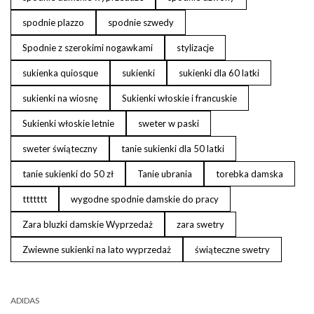
spodnie plazzo
spodnie szwedy
Spodnie z szerokimi nogawkami
stylizacje
sukienka quiosque
sukienki
sukienki dla 60 latki
sukienki na wiosnę
Sukienki włoskie i francuskie
Sukienki włoskie letnie
sweter w paski
sweter świąteczny
tanie sukienki dla 50 latki
tanie sukienki do 50 zł
Tanie ubrania
torebka damska
ttttttt
wygodne spodnie damskie do pracy
Zara bluzki damskie Wyprzedaż
zara swetry
Zwiewne sukienki na lato wyprzedaż
świąteczne swetry
ADIDAS