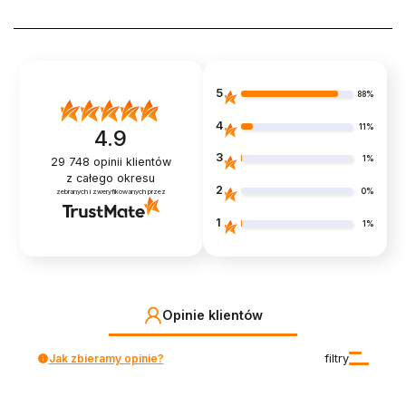
5
88%
4
11%
4.9
3
1%
29 748
opinii klientów
z całego okresu
2
0%
zebranych i zweryfikowanych przez
1
1%
Opinie klientów
Jak zbieramy opinie?
filtry