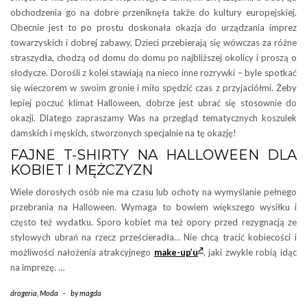
obchodzenia go na dobre przeniknęła także do kultury europejskiej.
Obecnie jest to po prostu doskonała okazja do urządzania imprez
towarzyskich i dobrej zabawy. Dzieci przebierają się wówczas za różne
straszydła, chodzą od domu do domu po najbliższej okolicy i proszą o
słodycze. Dorośli z kolei stawiają na nieco inne rozrywki – byle spotkać
się wieczorem w swoim gronie i miło spędzić czas z przyjaciółmi. Żeby
lepiej poczuć klimat Halloween, dobrze jest ubrać się stosownie do
okazji. Dlatego zapraszamy Was na przegląd tematycznych koszulek
damskich i męskich, stworzonych specjalnie na tę okazję!
FAJNE T-SHIRTY NA HALLOWEEN DLA
KOBIET I MĘŻCZYZN
Wiele dorosłych osób nie ma czasu lub ochoty na wymyślanie pełnego
przebrania na Halloween. Wymaga to bowiem większego wysiłku i
często też wydatku. Sporo kobiet ma też opory przed rezygnacją ze
stylowych ubrań na rzecz prześcieradła… Nie chcą tracić kobiecości i
możliwości nałożenia atrakcyjnego
make-up’u
, jaki zwykle robią idąc
na imprezę. …
drogeria
,
Moda
-
by
magda