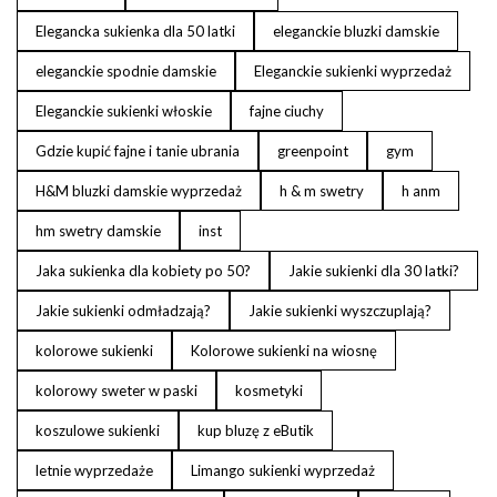
Elegancka sukienka dla 50 latki
eleganckie bluzki damskie
eleganckie spodnie damskie
Eleganckie sukienki wyprzedaż
Eleganckie sukienki włoskie
fajne ciuchy
Gdzie kupić fajne i tanie ubrania
greenpoint
gym
H&M bluzki damskie wyprzedaż
h & m swetry
h anm
hm swetry damskie
inst
Jaka sukienka dla kobiety po 50?
Jakie sukienki dla 30 latki?
Jakie sukienki odmładzają?
Jakie sukienki wyszczuplają?
kolorowe sukienki
Kolorowe sukienki na wiosnę
kolorowy sweter w paski
kosmetyki
koszulowe sukienki
kup bluzę z eButik
letnie wyprzedaże
Limango sukienki wyprzedaż