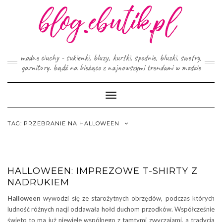
Skip
to
content
modne ciuchy - sukienki, bluzy, kurtki, spodnie, bluzki, swetry,
garnitury. bądź na bieżąco z najnowszymi trendami w modzie
Toggle
Navigation
TAG:
PRZEBRANIE NA HALLOWEEN
HALLOWEEN: IMPREZOWE T-SHIRTY Z
NADRUKIEM
Halloween
wywodzi się ze starożytnych obrzędów, podczas których
ludność różnych nacji oddawała hołd duchom przodków. Współcześnie
święto to ma już niewiele wspólnego z tamtymi zwyczajami, a tradycja