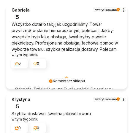
Gabriela
zweryfikowano
5
Wszystko dotarło tak, jak uzgodniliśmy. Towar
przyszedł w stanie nienaruszonym, polecam. Jakby
wszędzie była taka obsługa, świat byłby o wiele
piękniejszy. Profesjonalna obsługa, fachowa pomoc w
wyborze towaru, szybka realizacja dostawy. Polecam.
w tym tygodniu
0
0
Komentarz sklepu
Gabriela, Dziękujemy za Twoją opinię! Doceniamy
czas poświęcony na podzielenie się z nami Twoim
Krystyna
zweryfikowano
doświadczeniem. Jesteśmy szczęśliwi, że mamy
5
takich klientów. Z pozdrowieniami, obsługa sklepu.
Szybka dostawa i świetna jakość towaru
w tym tygodniu
0
0