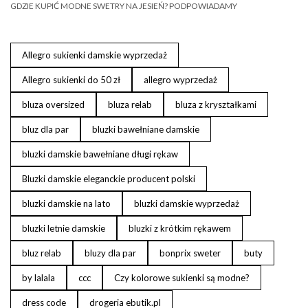
GDZIE KUPIĆ MODNE SWETRY NA JESIEŃ? PODPOWIADAMY
Allegro sukienki damskie wyprzedaż
Allegro sukienki do 50 zł
allegro wyprzedaż
bluza oversized
bluza relab
bluza z kryształkami
bluz dla par
bluzki bawełniane damskie
bluzki damskie bawełniane długi rękaw
Bluzki damskie eleganckie producent polski
bluzki damskie na lato
bluzki damskie wyprzedaż
bluzki letnie damskie
bluzki z krótkim rękawem
bluz relab
bluzy dla par
bonprix sweter
buty
by lalala
ccc
Czy kolorowe sukienki są modne?
dress code
drogeria ebutik.pl