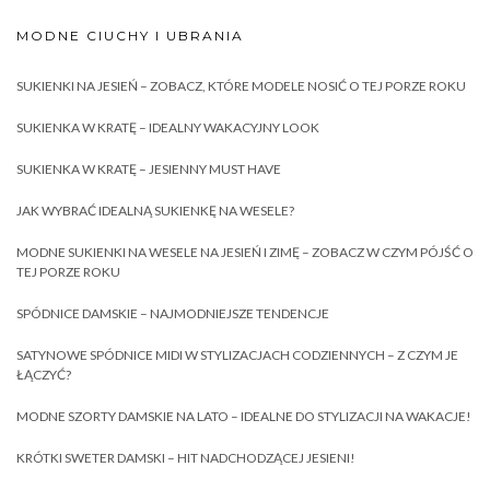
MODNE CIUCHY I UBRANIA
SUKIENKI NA JESIEŃ – ZOBACZ, KTÓRE MODELE NOSIĆ O TEJ PORZE ROKU
SUKIENKA W KRATĘ – IDEALNY WAKACYJNY LOOK
SUKIENKA W KRATĘ – JESIENNY MUST HAVE
JAK WYBRAĆ IDEALNĄ SUKIENKĘ NA WESELE?
MODNE SUKIENKI NA WESELE NA JESIEŃ I ZIMĘ – ZOBACZ W CZYM PÓJŚĆ O
TEJ PORZE ROKU
SPÓDNICE DAMSKIE – NAJMODNIEJSZE TENDENCJE
SATYNOWE SPÓDNICE MIDI W STYLIZACJACH CODZIENNYCH – Z CZYM JE
ŁĄCZYĆ?
MODNE SZORTY DAMSKIE NA LATO – IDEALNE DO STYLIZACJI NA WAKACJE!
KRÓTKI SWETER DAMSKI – HIT NADCHODZĄCEJ JESIENI!