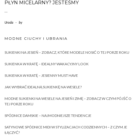
PŁYN MICELARNY? JESTEŚMY
…
Uroda
-
by
MODNE CIUCHY I UBRANIA
SUKIENKI NA JESIEŃ – ZOBACZ, KTÓRE MODELE NOSIĆ O TEJ PORZE ROKU
SUKIENKA W KRATĘ – IDEALNY WAKACYJNY LOOK
SUKIENKA W KRATĘ – JESIENNY MUST HAVE
JAK WYBRAĆ IDEALNĄ SUKIENKĘ NA WESELE?
MODNE SUKIENKI NA WESELE NA JESIEŃ I ZIMĘ – ZOBACZ W CZYM PÓJŚĆ O
TEJ PORZE ROKU
SPÓDNICE DAMSKIE – NAJMODNIEJSZE TENDENCJE
SATYNOWE SPÓDNICE MIDI W STYLIZACJACH CODZIENNYCH – Z CZYM JE
ŁĄCZYĆ?