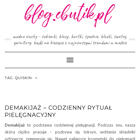
Skip
to
content
modne ciuchy - sukienki, bluzy, kurtki, spodnie, bluzki, swetry,
garnitury. bądź na bieżąco z najnowszymi trendami w modzie
Toggle
Navigation
TAG:
QUISKIN
DEMAKIJAŻ – CODZIENNY RYTUAŁ
PIELĘGNACYJNY
Demakijaż
to podstawa codziennej pielęgnacji. Podczas snu, nasza
skóra ciężko pracuje – pozbywa się toksyn, wchłania składniki
odżywcze, regeneruje się. Nawet najlepsze kosmetyki do pielęgnacji