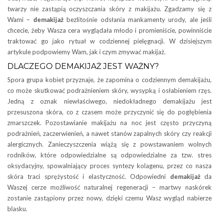
twarzy nie zastąpią oczyszczania skóry z makijażu. Zgadzamy się z
Wami –
demakijaż
bezlitośnie odsłania mankamenty urody, ale jeśli
chcecie, żeby Wasza cera wyglądała młodo i promieniście, powinniście
traktować go jako rytuał w codziennej pielęgnacji. W dzisiejszym
artykule podpowiemy Wam, jak i czym zmywać makijaż.
DLACZEGO DEMAKIJAŻ JEST WAŻNY?
Spora grupa kobiet przyznaje, że zapomina o codziennym demakijażu,
co może skutkować podrażnieniem skóry, wysypką i osłabieniem rzęs.
Jedną z oznak niewłaściwego, niedokładnego demakijażu jest
przesuszona skóra, co z czasem może przyczynić się do pogłębienia
zmarszczek. Pozostawianie makijażu na noc jest często przyczyną
podrażnień, zaczerwienień, a nawet stanów zapalnych skóry czy reakcji
alergicznych. Zanieczyszczenia wiążą się z powstawaniem wolnych
rodników, które odpowiedzialne są odpowiedzialne za tzw. stres
oksydacyjny, spowalniający proces syntezy kolagenu, przez co nasza
skóra traci sprężystość i elastyczność. Odpowiedni
demakijaż
da
Waszej cerze możliwość naturalnej regeneracji – martwy naskórek
zostanie zastąpiony przez nowy, dzięki czemu Wasz wygląd nabierze
blasku.