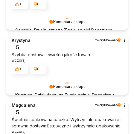
0
0
Komentarz sklepu
Gabriela, Dziękujemy za Twoją opinię! Doceniamy
czas poświęcony na podzielenie się z nami Twoim
Krystyna
zweryfikowano
doświadczeniem. Jesteśmy szczęśliwi, że mamy
5
takich klientów. Z pozdrowieniami, obsługa sklepu.
Szybka dostawa i świetna jakość towaru
wczoraj
0
0
Komentarz sklepu
Krystyna, Dziękujemy za Twoją opinię! Doceniamy
czas poświęcony na podzielenie się z nami Twoim
Magdalena
zweryfikowano
doświadczeniem. Jesteśmy szczęśliwi, że mamy
5
takich klientów. Z pozdrowieniami, obsługa sklepu.
Świetnie spakowana paczka. Wytrzymałe opakowanie i
sprawna dostawa.Estetyczne i wytrzymałe opakowanie.
wczoraj