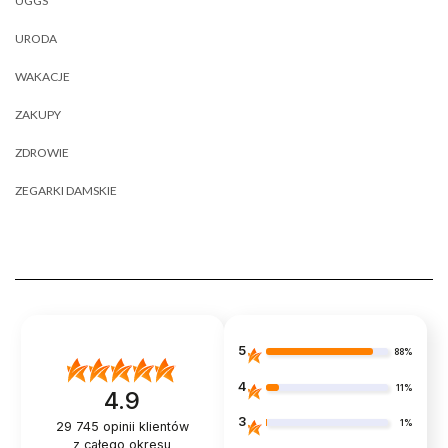
UGGS
URODA
WAKACJE
ZAKUPY
ZDROWIE
ZEGARKI DAMSKIE
5
88%
4
11%
4.9
3
1%
29 745
opinii klientów
z całego okresu