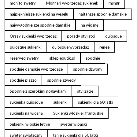
mohito swetry
Monnari wyprzedaż sukienek
msngr
najpiękniejsze sukienki na weselu
najtańsze spodnie damskie
najwygodniejsze spodnie damskie
na wiosnę
Orsay sukienki wyprzedaż
porady stylistki
quiosque
quiosque sukienki
quiosque wyprzedaż
renee
reserved swetry
sklep ebutik.pl
spodnie
spodnie damskie wyprzedaże
spodnie dzwony
spodnie plazzo
spodnie szwedy
Spodnie z szerokimi nogawkami
stylizacje
sukienka quiosque
sukienki
sukienki dla 60 latki
sukienki na wiosnę
Sukienki włoskie i francuskie
Sukienki włoskie letnie
sweter w paski
sweter świąteczny
tanie sukienki dla 50 latki