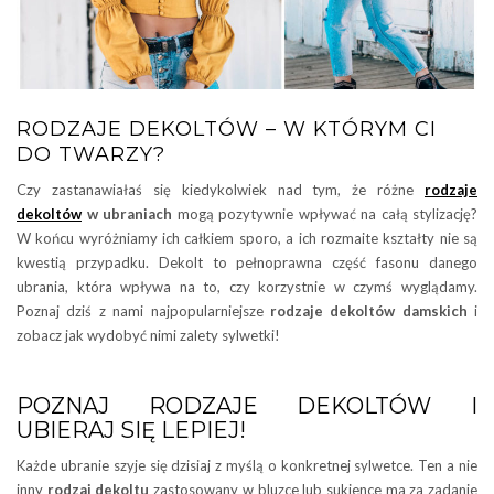
RODZAJE DEKOLTÓW – W KTÓRYM CI
DO TWARZY?
Czy zastanawiałaś się kiedykolwiek nad tym, że różne
rodzaje
dekoltów
w ubraniach
mogą pozytywnie wpływać na całą stylizację?
W końcu wyróżniamy ich całkiem sporo, a ich rozmaite kształty nie są
kwestią przypadku. Dekolt to pełnoprawna część fasonu danego
ubrania, która wpływa na to, czy korzystnie w czymś wyglądamy.
Poznaj dziś z nami najpopularniejsze
rodzaje dekoltów damskich
i
zobacz jak wydobyć nimi zalety sylwetki!
POZNAJ RODZAJE DEKOLTÓW I
UBIERAJ SIĘ LEPIEJ!
Każde ubranie szyje się dzisiaj z myślą o konkretnej sylwetce. Ten a nie
inny
rodzaj dekoltu
zastosowany w bluzce lub sukience ma za zadanie