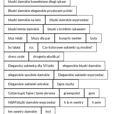
bluzki damskie bawełniane długi rękaw
Bluzki damskie eleganckie producent polski
bluzki damskie na lato
bluzki damskie wyprzedaż
bluzki letnie damskie
bluzki z krótkim rękawem
bluz relab
bluzy dla par
bonprix sweter
buty
by lalala
ccc
Czy kolorowe sukienki są modne?
dress code
drogeria ebutik.pl
Elegancka sukienka dla 50 latki
eleganckie bluzki damskie
eleganckie spodnie damskie
Eleganckie sukienki wyprzedaż
Eleganckie sukienki włoskie
fajne ciuchy
Gdzie kupić fajne i tanie ubrania
greenpoint
gym
H&M bluzki damskie wyprzedaż
h & m swetry
h anm
hm swetry damskie
inst