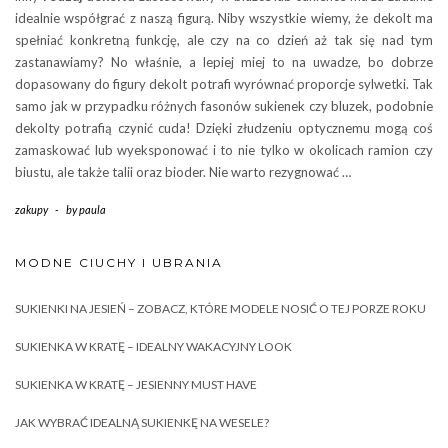
idealnie współgrać z naszą figurą. Niby wszystkie wiemy, że dekolt ma
spełniać konkretną funkcję, ale czy na co dzień aż tak się nad tym
zastanawiamy? No właśnie, a lepiej miej to na uwadze, bo dobrze
dopasowany do figury dekolt potrafi wyrównać proporcje sylwetki. Tak
samo jak w przypadku różnych fasonów sukienek czy bluzek, podobnie
dekolty potrafią czynić cuda! Dzięki złudzeniu optycznemu mogą coś
zamaskować lub wyeksponować i to nie tylko w okolicach ramion czy
biustu, ale także talii oraz bioder. Nie warto rezygnować …
zakupy
-
by
paula
MODNE CIUCHY I UBRANIA
SUKIENKI NA JESIEŃ – ZOBACZ, KTÓRE MODELE NOSIĆ O TEJ PORZE ROKU
SUKIENKA W KRATĘ – IDEALNY WAKACYJNY LOOK
SUKIENKA W KRATĘ – JESIENNY MUST HAVE
JAK WYBRAĆ IDEALNĄ SUKIENKĘ NA WESELE?