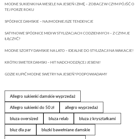
MODNE SUKIENKI NA WESELE NA JESIEŃ I ZIMĘ – ZOBACZ W CZYM PÓJŚĆ O
TEJ PORZE ROKU
SPÓDNICE DAMSKIE – NAJMODNIEJSZE TENDENCJE
SATYNOWE SPÓDNICE MIDI W STYLIZACJACH CODZIENNYCH – Z CZYM JE
ŁĄCZYĆ?
MODNE SZORTY DAMSKIE NA LATO – IDEALNE DO STYLIZACJI NA WAKACJE!
KRÓTKI SWETER DAMSKI – HIT NADCHODZĄCEJ JESIENI!
GDZIE KUPIĆ MODNE SWETRY NA JESIEŃ? PODPOWIADAMY
Allegro sukienki damskie wyprzedaż
Allegro sukienki do 50 zł
allegro wyprzedaż
bluza oversized
bluza relab
bluza z kryształkami
bluz dla par
bluzki bawełniane damskie