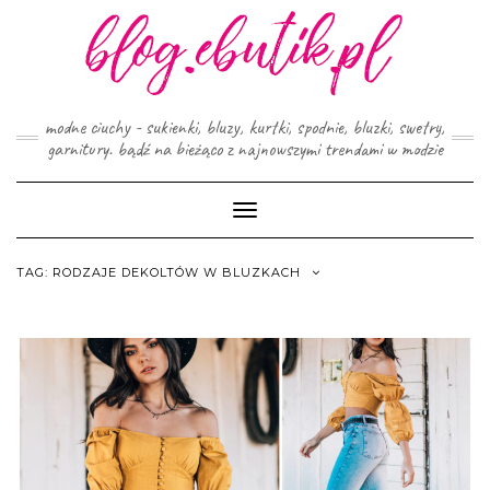
Skip
to
content
modne ciuchy - sukienki, bluzy, kurtki, spodnie, bluzki, swetry,
garnitury. bądź na bieżąco z najnowszymi trendami w modzie
Toggle
Navigation
TAG:
RODZAJE DEKOLTÓW W BLUZKACH