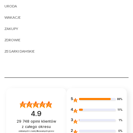
URODA
WAKACJE
ZAKUPY
ZDROWIE
ZEGARKI DAMSKIE
5
88%
4
11%
4.9
3
1%
29 748
opinii klientów
z całego okresu
2
0%
zebranych i zweryfikowanych przez