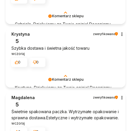
Komentarz sklepu
Gabriela, Dziękujemy za Twoją opinię! Doceniamy
czas poświęcony na podzielenie się z nami Twoim
Krystyna
zweryfikowano
doświadczeniem. Jesteśmy szczęśliwi, że mamy
5
takich klientów. Z pozdrowieniami, obsługa sklepu.
Szybka dostawa i świetna jakość towaru
wczoraj
0
0
Komentarz sklepu
Krystyna, Dziękujemy za Twoją opinię! Doceniamy
czas poświęcony na podzielenie się z nami Twoim
Magdalena
zweryfikowano
doświadczeniem. Jesteśmy szczęśliwi, że mamy
5
takich klientów. Z pozdrowieniami, obsługa sklepu.
Świetnie spakowana paczka. Wytrzymałe opakowanie i
sprawna dostawa.Estetyczne i wytrzymałe opakowanie.
wczoraj