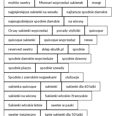
mohito swetry
Monnari wyprzedaż sukienek
msngr
najpiękniejsze sukienki na weselu
najtańsze spodnie damskie
najwygodniejsze spodnie damskie
na wiosnę
Orsay sukienki wyprzedaż
porady stylistki
quiosque
quiosque sukienki
quiosque wyprzedaż
renee
reserved swetry
sklep ebutik.pl
spodnie
spodnie damskie wyprzedaże
spodnie dzwony
spodnie plazzo
spodnie szwedy
Spodnie z szerokimi nogawkami
stylizacje
sukienka quiosque
sukienki
sukienki dla 60 latki
sukienki na wiosnę
Sukienki włoskie i francuskie
Sukienki włoskie letnie
sweter w paski
sweter świąteczny
tanie sukienki dla 50 latki