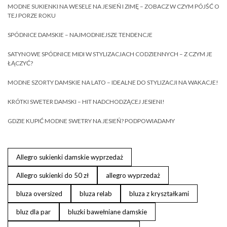
MODNE SUKIENKI NA WESELE NA JESIEŃ I ZIMĘ – ZOBACZ W CZYM PÓJŚĆ O
TEJ PORZE ROKU
SPÓDNICE DAMSKIE – NAJMODNIEJSZE TENDENCJE
SATYNOWE SPÓDNICE MIDI W STYLIZACJACH CODZIENNYCH – Z CZYM JE
ŁĄCZYĆ?
MODNE SZORTY DAMSKIE NA LATO – IDEALNE DO STYLIZACJI NA WAKACJE!
KRÓTKI SWETER DAMSKI – HIT NADCHODZĄCEJ JESIENI!
GDZIE KUPIĆ MODNE SWETRY NA JESIEŃ? PODPOWIADAMY
Allegro sukienki damskie wyprzedaż
Allegro sukienki do 50 zł
allegro wyprzedaż
bluza oversized
bluza relab
bluza z kryształkami
bluz dla par
bluzki bawełniane damskie