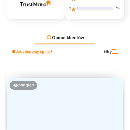
1
1%
Opinie klientów
Jak zbieramy opinie?
filtry
podgląd