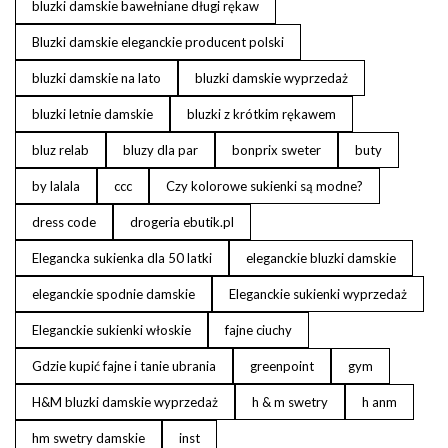
bluzki damskie bawełniane długi rękaw
Bluzki damskie eleganckie producent polski
bluzki damskie na lato
bluzki damskie wyprzedaż
bluzki letnie damskie
bluzki z krótkim rękawem
bluz relab
bluzy dla par
bonprix sweter
buty
by lalala
ccc
Czy kolorowe sukienki są modne?
dress code
drogeria ebutik.pl
Elegancka sukienka dla 50 latki
eleganckie bluzki damskie
eleganckie spodnie damskie
Eleganckie sukienki wyprzedaż
Eleganckie sukienki włoskie
fajne ciuchy
Gdzie kupić fajne i tanie ubrania
greenpoint
gym
H&M bluzki damskie wyprzedaż
h & m swetry
h anm
hm swetry damskie
inst