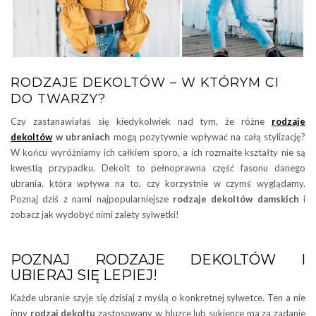
RODZAJE DEKOLTÓW – W KTÓRYM CI
DO TWARZY?
Czy zastanawiałaś się kiedykolwiek nad tym, że różne
rodzaje
dekoltów
w ubraniach
mogą pozytywnie wpływać na całą stylizację?
W końcu wyróżniamy ich całkiem sporo, a ich rozmaite kształty nie są
kwestią przypadku. Dekolt to pełnoprawna część fasonu danego
ubrania, która wpływa na to, czy korzystnie w czymś wyglądamy.
Poznaj dziś z nami najpopularniejsze
rodzaje dekoltów damskich
i
zobacz jak wydobyć nimi zalety sylwetki!
POZNAJ RODZAJE DEKOLTÓW I
UBIERAJ SIĘ LEPIEJ!
Każde ubranie szyje się dzisiaj z myślą o konkretnej sylwetce. Ten a nie
inny
rodzaj dekoltu
zastosowany w bluzce lub sukience ma za zadanie