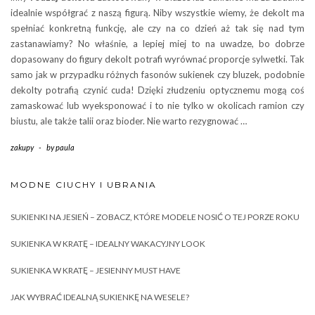
idealnie współgrać z naszą figurą. Niby wszystkie wiemy, że dekolt ma
spełniać konkretną funkcję, ale czy na co dzień aż tak się nad tym
zastanawiamy? No właśnie, a lepiej miej to na uwadze, bo dobrze
dopasowany do figury dekolt potrafi wyrównać proporcje sylwetki. Tak
samo jak w przypadku różnych fasonów sukienek czy bluzek, podobnie
dekolty potrafią czynić cuda! Dzięki złudzeniu optycznemu mogą coś
zamaskować lub wyeksponować i to nie tylko w okolicach ramion czy
biustu, ale także talii oraz bioder. Nie warto rezygnować …
zakupy
-
by
paula
MODNE CIUCHY I UBRANIA
SUKIENKI NA JESIEŃ – ZOBACZ, KTÓRE MODELE NOSIĆ O TEJ PORZE ROKU
SUKIENKA W KRATĘ – IDEALNY WAKACYJNY LOOK
SUKIENKA W KRATĘ – JESIENNY MUST HAVE
JAK WYBRAĆ IDEALNĄ SUKIENKĘ NA WESELE?