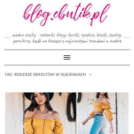
Skip
to
content
modne ciuchy - sukienki, bluzy, kurtki, spodnie, bluzki, swetry,
garnitury. bądź na bieżąco z najnowszymi trendami w modzie
Toggle
Navigation
TAG:
RODZAJE DEKOLTÓW W SUKIENKACH