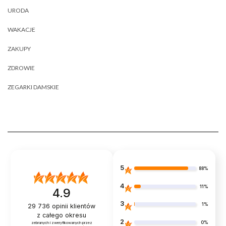
URODA
WAKACJE
ZAKUPY
ZDROWIE
ZEGARKI DAMSKIE
5
88%
4
11%
4.9
3
1%
29 736
opinii klientów
z całego okresu
2
0%
zebranych i zweryfikowanych przez