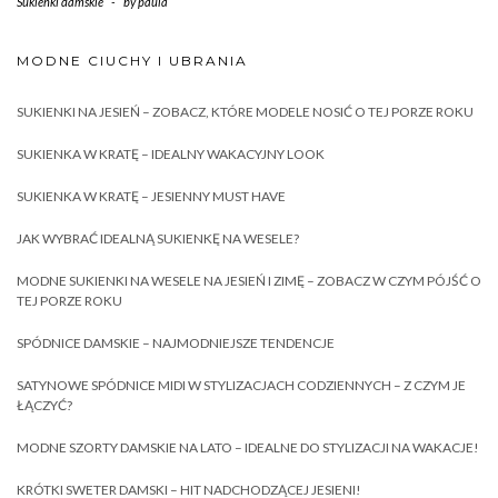
Sukienki damskie
-
by
paula
MODNE CIUCHY I UBRANIA
SUKIENKI NA JESIEŃ – ZOBACZ, KTÓRE MODELE NOSIĆ O TEJ PORZE ROKU
SUKIENKA W KRATĘ – IDEALNY WAKACYJNY LOOK
SUKIENKA W KRATĘ – JESIENNY MUST HAVE
JAK WYBRAĆ IDEALNĄ SUKIENKĘ NA WESELE?
MODNE SUKIENKI NA WESELE NA JESIEŃ I ZIMĘ – ZOBACZ W CZYM PÓJŚĆ O
TEJ PORZE ROKU
SPÓDNICE DAMSKIE – NAJMODNIEJSZE TENDENCJE
SATYNOWE SPÓDNICE MIDI W STYLIZACJACH CODZIENNYCH – Z CZYM JE
ŁĄCZYĆ?
MODNE SZORTY DAMSKIE NA LATO – IDEALNE DO STYLIZACJI NA WAKACJE!
KRÓTKI SWETER DAMSKI – HIT NADCHODZĄCEJ JESIENI!