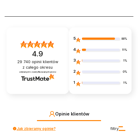
5
88%
4
11%
4.9
3
1%
29 740
opinii klientów
z całego okresu
2
0%
zebranych i zweryfikowanych przez
1
1%
Opinie klientów
Jak zbieramy opinie?
filtry