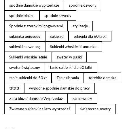
spodnie damskie wyprzedaże
spodnie dzwony
spodnie plazzo
spodnie szwedy
Spodnie z szerokimi nogawkami
stylizacje
sukienka quiosque
sukienki
sukienki dla 60 latki
sukienki na wiosnę
Sukienki włoskie i francuskie
Sukienki włoskie letnie
sweter w paski
sweter świąteczny
tanie sukienki dla 50 latki
tanie sukienki do 50 zł
Tanie ubrania
torebka damska
ttttttt
wygodne spodnie damskie do pracy
Zara bluzki damskie Wyprzedaż
zara swetry
Zwiewne sukienki na lato wyprzedaż
świąteczne swetry