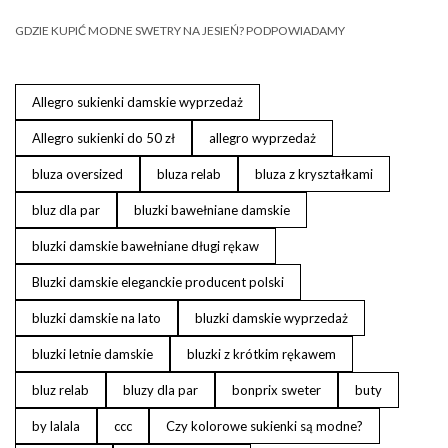
GDZIE KUPIĆ MODNE SWETRY NA JESIEŃ? PODPOWIADAMY
Allegro sukienki damskie wyprzedaż
Allegro sukienki do 50 zł
allegro wyprzedaż
bluza oversized
bluza relab
bluza z kryształkami
bluz dla par
bluzki bawełniane damskie
bluzki damskie bawełniane długi rękaw
Bluzki damskie eleganckie producent polski
bluzki damskie na lato
bluzki damskie wyprzedaż
bluzki letnie damskie
bluzki z krótkim rękawem
bluz relab
bluzy dla par
bonprix sweter
buty
by lalala
ccc
Czy kolorowe sukienki są modne?