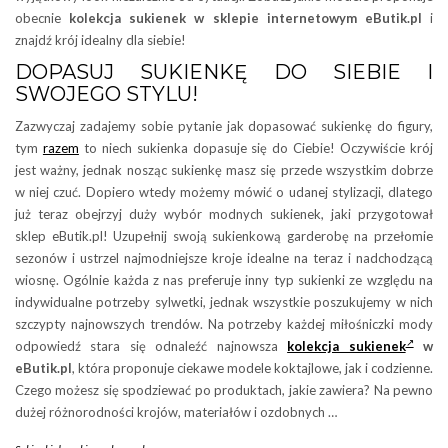
obecnie
kolekcja sukienek w sklepie internetowym
eButik.pl
i
znajdź krój idealny dla siebie!
DOPASUJ SUKIENKĘ DO SIEBIE I
SWOJEGO STYLU!
Zazwyczaj zadajemy sobie pytanie jak dopasować sukienkę do figury,
tym
razem
to niech sukienka dopasuje się do Ciebie! Oczywiście krój
jest ważny, jednak nosząc sukienkę masz się przede wszystkim dobrze
w niej czuć. Dopiero wtedy możemy mówić o udanej stylizacji, dlatego
już teraz obejrzyj duży wybór modnych sukienek, jaki przygotował
sklep eButik.pl! Uzupełnij swoją sukienkową garderobę na przełomie
sezonów i ustrzel najmodniejsze kroje idealne na teraz i nadchodzącą
wiosnę. Ogólnie każda z nas preferuje inny typ sukienki ze względu na
indywidualne potrzeby sylwetki, jednak wszystkie poszukujemy w nich
szczypty najnowszych trendów. Na potrzeby każdej miłośniczki mody
odpowiedź stara się odnaleźć najnowsza
kolekcja sukienek
w
eButik.pl
, która proponuje ciekawe modele koktajlowe, jak i codzienne.
Czego możesz się spodziewać po produktach, jakie zawiera? Na pewno
dużej różnorodności krojów, materiałów i ozdobnych …