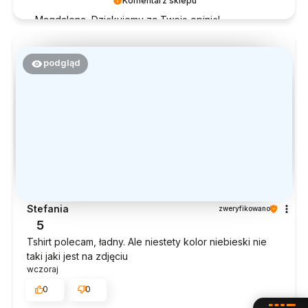
Komentarz sklepu
Magdalena, Dziękujemy za Twoją opinię!
Doceniamy czas poświęcony na podzielenie się z
nami Twoim doświadczeniem. Jesteśmy szczęśliwi,
że mamy takich klientów. Z pozdrowieniami, obsługa
podgląd
sklepu.
Stefania
zweryfikowano
5
Tshirt polecam, ładny. Ale niestety kolor niebieski nie
taki jaki jest na zdjęciu
wczoraj
0
0