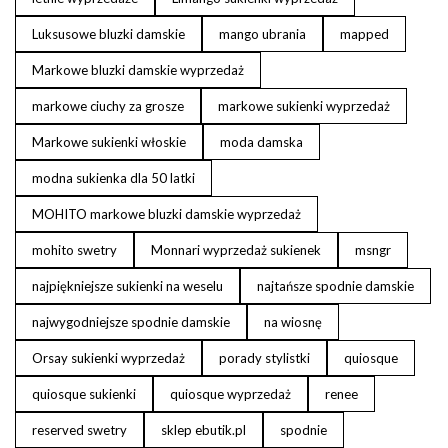
Luksusowe bluzki damskie
mango ubrania
mapped
Markowe bluzki damskie wyprzedaż
markowe ciuchy za grosze
markowe sukienki wyprzedaż
Markowe sukienki włoskie
moda damska
modna sukienka dla 50 latki
MOHITO markowe bluzki damskie wyprzedaż
mohito swetry
Monnari wyprzedaż sukienek
msngr
najpiękniejsze sukienki na weselu
najtańsze spodnie damskie
najwygodniejsze spodnie damskie
na wiosnę
Orsay sukienki wyprzedaż
porady stylistki
quiosque
quiosque sukienki
quiosque wyprzedaż
renee
reserved swetry
sklep ebutik.pl
spodnie