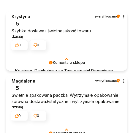
Krystyna
zweryfikowano
5
Szybka dostawa i świetna jakość towaru
dzisiaj
0
0
Komentarz sklepu
Krystyna, Dziękujemy za Twoją opinię! Doceniamy
czas poświęcony na podzielenie się z nami Twoim
Magdalena
zweryfikowano
doświadczeniem. Jesteśmy szczęśliwi, że mamy
5
takich klientów. Z pozdrowieniami, obsługa sklepu.
Świetnie spakowana paczka. Wytrzymałe opakowanie i
sprawna dostawa.Estetyczne i wytrzymałe opakowanie.
dzisiaj
0
0