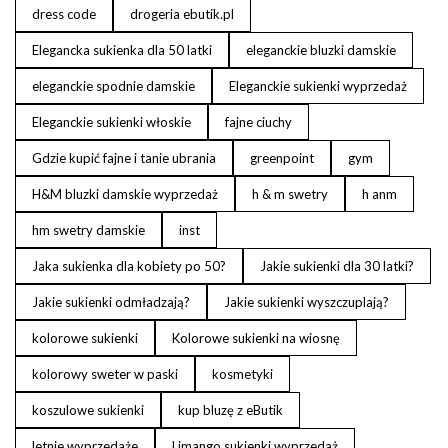
dress code
drogeria ebutik.pl
Elegancka sukienka dla 50 latki
eleganckie bluzki damskie
eleganckie spodnie damskie
Eleganckie sukienki wyprzedaż
Eleganckie sukienki włoskie
fajne ciuchy
Gdzie kupić fajne i tanie ubrania
greenpoint
gym
H&M bluzki damskie wyprzedaż
h & m swetry
h anm
hm swetry damskie
inst
Jaka sukienka dla kobiety po 50?
Jakie sukienki dla 30 latki?
Jakie sukienki odmładzają?
Jakie sukienki wyszczuplają?
kolorowe sukienki
Kolorowe sukienki na wiosnę
kolorowy sweter w paski
kosmetyki
koszulowe sukienki
kup bluzę z eButik
letnie wyprzedaże
Limango sukienki wyprzedaż