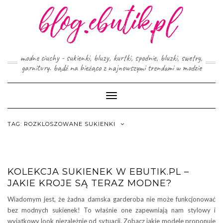
Skip
to
content
modne ciuchy - sukienki, bluzy, kurtki, spodnie, bluzki, swetry,
garnitury. bądź na bieżąco z najnowszymi trendami w modzie
Toggle
Navigation
TAG:
ROZKLOSZOWANE SUKIENKI
KOLEKCJA SUKIENEK W EBUTIK.PL –
JAKIE KROJE SĄ TERAZ MODNE?
Wiadomym jest, że żadna damska garderoba nie może funkcjonować
bez modnych sukienek! To właśnie one zapewniają nam stylowy i
wyjątkowy look niezależnie od sytuacji. Zobacz jakie modele proponuje