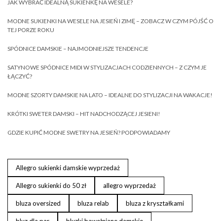
JAK WYBRAĆ IDEALNĄ SUKIENKĘ NA WESELE?
MODNE SUKIENKI NA WESELE NA JESIEŃ I ZIMĘ – ZOBACZ W CZYM PÓJŚĆ O
TEJ PORZE ROKU
SPÓDNICE DAMSKIE – NAJMODNIEJSZE TENDENCJE
SATYNOWE SPÓDNICE MIDI W STYLIZACJACH CODZIENNYCH – Z CZYM JE
ŁĄCZYĆ?
MODNE SZORTY DAMSKIE NA LATO – IDEALNE DO STYLIZACJI NA WAKACJE!
KRÓTKI SWETER DAMSKI – HIT NADCHODZĄCEJ JESIENI!
GDZIE KUPIĆ MODNE SWETRY NA JESIEŃ? PODPOWIADAMY
Allegro sukienki damskie wyprzedaż
Allegro sukienki do 50 zł
allegro wyprzedaż
bluza oversized
bluza relab
bluza z kryształkami