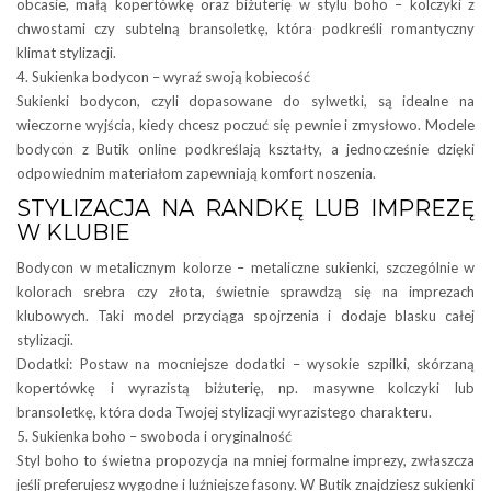
obcasie, małą kopertówkę oraz biżuterię w stylu boho – kolczyki z
chwostami czy subtelną bransoletkę, która podkreśli romantyczny
klimat stylizacji.
4. Sukienka bodycon – wyraź swoją kobiecość
Sukienki bodycon, czyli dopasowane do sylwetki, są idealne na
wieczorne wyjścia, kiedy chcesz poczuć się pewnie i zmysłowo. Modele
bodycon z Butik online podkreślają kształty, a jednocześnie dzięki
odpowiednim materiałom zapewniają komfort noszenia.
STYLIZACJA NA RANDKĘ LUB IMPREZĘ
W KLUBIE
Bodycon w metalicznym kolorze – metaliczne sukienki, szczególnie w
kolorach srebra czy złota, świetnie sprawdzą się na imprezach
klubowych. Taki model przyciąga spojrzenia i dodaje blasku całej
stylizacji.
Dodatki: Postaw na mocniejsze dodatki – wysokie szpilki, skórzaną
kopertówkę i wyrazistą biżuterię, np. masywne kolczyki lub
bransoletkę, która doda Twojej stylizacji wyrazistego charakteru.
5. Sukienka boho – swoboda i oryginalność
Styl boho to świetna propozycja na mniej formalne imprezy, zwłaszcza
jeśli preferujesz wygodne i luźniejsze fasony. W Butik znajdziesz sukienki