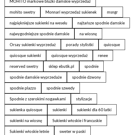
MOHITO markowe bluzki damskie wyprzedaż
mohito swetry
Monnari wyprzedaż sukienek
msngr
najpiękniejsze sukienki na weselu
najtańsze spodnie damskie
najwygodniejsze spodnie damskie
na wiosnę
Orsay sukienki wyprzedaż
porady stylistki
quiosque
quiosque sukienki
quiosque wyprzedaż
renee
reserved swetry
sklep ebutik.pl
spodnie
spodnie damskie wyprzedaże
spodnie dzwony
spodnie plazzo
spodnie szwedy
Spodnie z szerokimi nogawkami
stylizacje
sukienka quiosque
sukienki
sukienki dla 60 latki
sukienki na wiosnę
Sukienki włoskie i francuskie
Sukienki włoskie letnie
sweter w paski