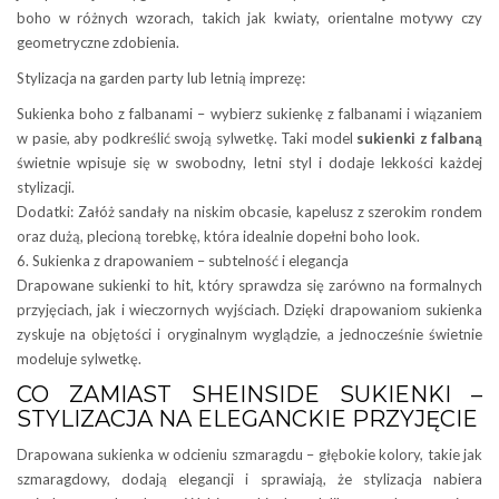
boho w różnych wzorach, takich jak kwiaty, orientalne motywy czy
geometryczne zdobienia.
Stylizacja na garden party lub letnią imprezę:
Sukienka boho z falbanami – wybierz sukienkę z falbanami i wiązaniem
w pasie, aby podkreślić swoją sylwetkę. Taki model
sukienki z falbaną
świetnie wpisuje się w swobodny, letni styl i dodaje lekkości każdej
stylizacji.
Dodatki: Załóż sandały na niskim obcasie, kapelusz z szerokim rondem
oraz dużą, plecioną torebkę, która idealnie dopełni boho look.
6. Sukienka z drapowaniem – subtelność i elegancja
Drapowane sukienki to hit, który sprawdza się zarówno na formalnych
przyjęciach, jak i wieczornych wyjściach. Dzięki drapowaniom sukienka
zyskuje na objętości i oryginalnym wyglądzie, a jednocześnie świetnie
modeluje sylwetkę.
CO ZAMIAST SHEINSIDE SUKIENKI –
STYLIZACJA NA ELEGANCKIE PRZYJĘCIE
Drapowana sukienka w odcieniu szmaragdu – głębokie kolory, takie jak
szmaragdowy, dodają elegancji i sprawiają, że stylizacja nabiera