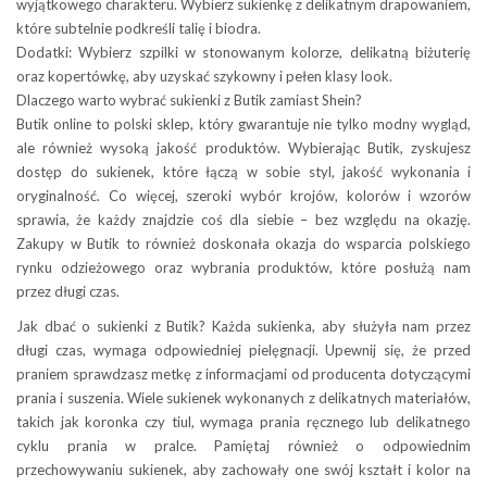
wyjątkowego charakteru. Wybierz sukienkę z delikatnym drapowaniem,
które subtelnie podkreśli talię i biodra.
Dodatki: Wybierz szpilki w stonowanym kolorze, delikatną biżuterię
oraz kopertówkę, aby uzyskać szykowny i pełen klasy look.
Dlaczego warto wybrać sukienki z Butik zamiast Shein?
Butik online to polski sklep, który gwarantuje nie tylko modny wygląd,
ale również wysoką jakość produktów. Wybierając Butik, zyskujesz
dostęp do sukienek, które łączą w sobie styl, jakość wykonania i
oryginalność. Co więcej, szeroki wybór krojów, kolorów i wzorów
sprawia, że każdy znajdzie coś dla siebie – bez względu na okazję.
Zakupy w Butik to również doskonała okazja do wsparcia polskiego
rynku odzieżowego oraz wybrania produktów, które posłużą nam
przez długi czas.
Jak dbać o sukienki z Butik? Każda sukienka, aby służyła nam przez
długi czas, wymaga odpowiedniej pielęgnacji. Upewnij się, że przed
praniem sprawdzasz metkę z informacjami od producenta dotyczącymi
prania i suszenia. Wiele sukienek wykonanych z delikatnych materiałów,
takich jak koronka czy tiul, wymaga prania ręcznego lub delikatnego
cyklu prania w pralce. Pamiętaj również o odpowiednim
przechowywaniu sukienek, aby zachowały one swój kształt i kolor na