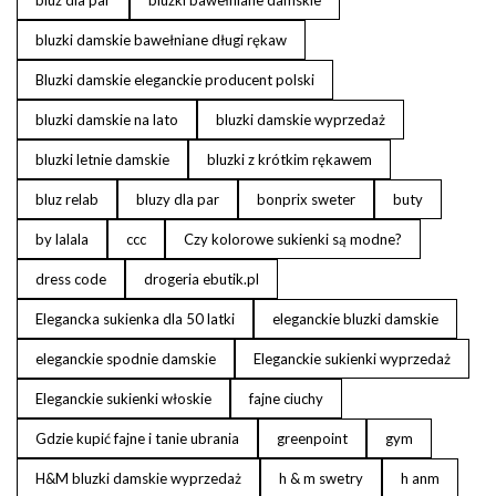
bluz dla par
bluzki bawełniane damskie
bluzki damskie bawełniane długi rękaw
Bluzki damskie eleganckie producent polski
bluzki damskie na lato
bluzki damskie wyprzedaż
bluzki letnie damskie
bluzki z krótkim rękawem
bluz relab
bluzy dla par
bonprix sweter
buty
by lalala
ccc
Czy kolorowe sukienki są modne?
dress code
drogeria ebutik.pl
Elegancka sukienka dla 50 latki
eleganckie bluzki damskie
eleganckie spodnie damskie
Eleganckie sukienki wyprzedaż
Eleganckie sukienki włoskie
fajne ciuchy
Gdzie kupić fajne i tanie ubrania
greenpoint
gym
H&M bluzki damskie wyprzedaż
h & m swetry
h anm