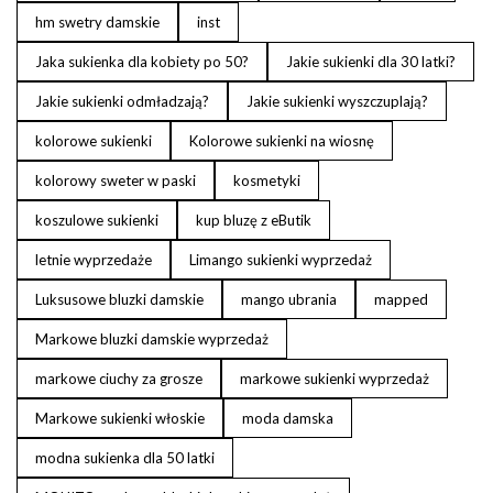
hm swetry damskie
inst
Jaka sukienka dla kobiety po 50?
Jakie sukienki dla 30 latki?
Jakie sukienki odmładzają?
Jakie sukienki wyszczuplają?
kolorowe sukienki
Kolorowe sukienki na wiosnę
kolorowy sweter w paski
kosmetyki
koszulowe sukienki
kup bluzę z eButik
letnie wyprzedaże
Limango sukienki wyprzedaż
Luksusowe bluzki damskie
mango ubrania
mapped
Markowe bluzki damskie wyprzedaż
markowe ciuchy za grosze
markowe sukienki wyprzedaż
Markowe sukienki włoskie
moda damska
modna sukienka dla 50 latki