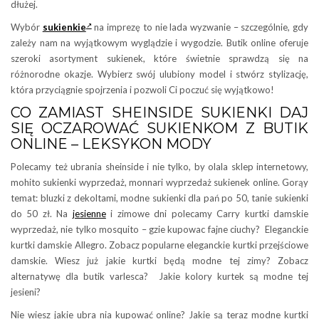
dłużej.
Wybór
sukienkie
na imprezę to nie lada wyzwanie – szczególnie, gdy
zależy nam na wyjątkowym wyglądzie i wygodzie. Butik online oferuje
szeroki asortyment sukienek, które świetnie sprawdzą się na
różnorodne okazje. Wybierz swój ulubiony model i stwórz stylizację,
która przyciągnie spojrzenia i pozwoli Ci poczuć się wyjątkowo!
CO ZAMIAST SHEINSIDE SUKIENKI DAJ
SIĘ OCZAROWAĆ SUKIENKOM Z BUTIK
ONLINE – LEKSYKON MODY
Polecamy też ubrania sheinside i nie tylko, by olala sklep internetowy,
mohito sukienki wyprzedaż, monnari wyprzedaż sukienek online. Gorąy
temat: bluzki z dekoltami, modne sukienki dla pań po 50, tanie sukienki
do 50 zł. Na
jesienne
i zimowe dni polecamy Carry kurtki damskie
wyprzedaż, nie tylko mosquito – gzie kupowac fajne ciuchy? Eleganckie
kurtki damskie Allegro. Zobacz popularne eleganckie kurtki przejściowe
damskie. Wiesz już jakie kurtki będą modne tej zimy? Zobacz
alternatywę dla butik varlesca? Jakie kolory kurtek są modne tej
jesieni?
Nie wiesz jakie ubra nia kupować online? Jakie są teraz modne kurtki