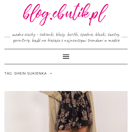
Skip
to
content
modne ciuchy - sukienki, bluzy, kurtki, spodnie, bluzki, swetry,
garnitury. bądź na bieżąco z najnowszymi trendami w modzie
Toggle
Navigation
TAG:
SHEIN SUKIENKA