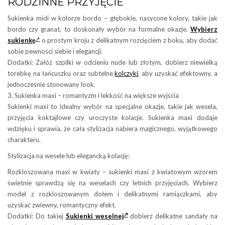
RODZINNE PRZYJĘCIE
Sukienka midi w kolorze bordo – głębokie, nasycone kolory, takie jak
bordo czy granat, to doskonały wybór na formalne okazje.
Wybierz
sukienkę
o prostym kroju z delikatnym rozcięciem z boku, aby dodać
sobie pewności siebie i elegancji.
Dodatki: Załóż szpilki w odcieniu nude lub złotym, dobierz niewielką
torebkę na łańcuszku oraz subtelne
kolczyki
, aby uzyskać efektowny, a
jednocześnie stonowany look.
3. Sukienka maxi – romantyzm i lekkość na większe wyjścia
Sukienki maxi to idealny wybór na specjalne okazje, takie jak wesela,
przyjęcia koktajlowe czy uroczyste kolacje. Sukienka maxi dodaje
wdzięku i sprawia, że cała stylizacja nabiera magicznego, wyjątkowego
charakteru.
Stylizacja na wesele lub elegancką kolację:
Rozkloszowana maxi w kwiaty – sukienki maxi z kwiatowym wzorem
świetnie sprawdzą się na weselach czy letnich przyjęciach. Wybierz
model z rozkloszowanym dołem i delikatnymi ramiączkami, aby
uzyskać zwiewny, romantyczny efekt.
Dodatki: Do takiej
Sukienki weselnej
dobierz delikatne sandały na