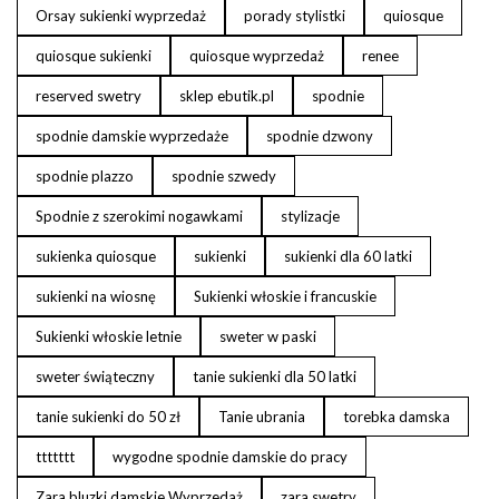
Orsay sukienki wyprzedaż
porady stylistki
quiosque
quiosque sukienki
quiosque wyprzedaż
renee
reserved swetry
sklep ebutik.pl
spodnie
spodnie damskie wyprzedaże
spodnie dzwony
spodnie plazzo
spodnie szwedy
Spodnie z szerokimi nogawkami
stylizacje
sukienka quiosque
sukienki
sukienki dla 60 latki
sukienki na wiosnę
Sukienki włoskie i francuskie
Sukienki włoskie letnie
sweter w paski
sweter świąteczny
tanie sukienki dla 50 latki
tanie sukienki do 50 zł
Tanie ubrania
torebka damska
ttttttt
wygodne spodnie damskie do pracy
Zara bluzki damskie Wyprzedaż
zara swetry