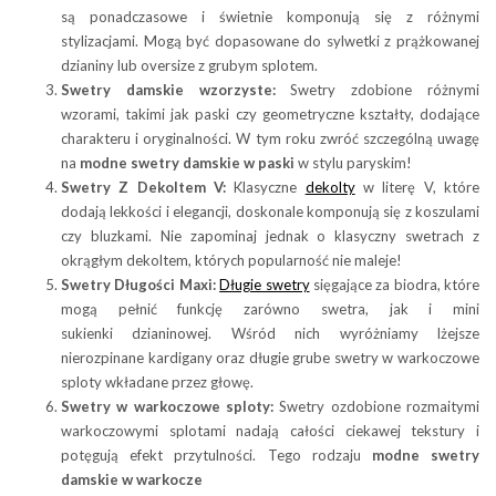
są ponadczasowe i świetnie komponują się z różnymi
stylizacjami. Mogą być dopasowane do sylwetki z prążkowanej
dzianiny lub oversize z grubym splotem.
Swetry damskie wzorzyste:
Swetry zdobione różnymi
wzorami, takimi jak paski czy geometryczne kształty, dodające
charakteru i oryginalności. W tym roku zwróć szczególną uwagę
na
modne swetry damskie w paski
w stylu paryskim!
Swetry Z Dekoltem V:
Klasyczne
dekolty
w literę V, które
dodają lekkości i elegancji, doskonale komponują się z koszulami
czy bluzkami. Nie zapominaj jednak o klasyczny swetrach z
okrągłym dekoltem, których popularność nie maleje!
Swetry Długości Maxi:
Długie swetry
sięgające za biodra, które
mogą pełnić funkcję zarówno swetra, jak i mini
sukienki dzianinowej. Wśród nich wyróżniamy lżejsze
nierozpinane kardigany oraz długie grube swetry w warkoczowe
sploty wkładane przez głowę.
Swetry w warkoczowe sploty:
Swetry ozdobione rozmaitymi
warkoczowymi splotami nadają całości ciekawej tekstury i
potęgują efekt przytulności. Tego rodzaju
modne swetry
damskie w warkocze