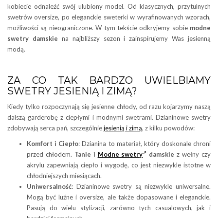
kobiecie odnaleźć swój ulubiony model. Od klasycznych, przytulnych
swetrów oversize, po eleganckie sweterki w wyrafinowanych wzorach,
możliwości są nieograniczone. W tym tekście odkryjemy sobie
modne
swetry damskie
na najbliższy sezon i zainspirujemy Was jesienną
modą.
ZA CO TAK BARDZO UWIELBIAMY
SWETRY JESIENIĄ I ZIMĄ?
Kiedy tylko rozpoczynają się jesienne chłody, od razu kojarzymy naszą
dalszą garderobę z ciepłymi i modnymi swetrami. Dzianinowe swetry
zdobywają serca pań, szczególnie
jesienią i zimą
, z kilku powodów:
Komfort i Ciepło
: Dzianina to materiał, który doskonale chroni
przed chłodem.
Tanie i
Modne swetry
damskie
z wełny czy
akrylu zapewniają ciepło i wygodę, co jest niezwykle istotne w
chłodniejszych miesiącach.
Uniwersalność
: Dzianinowe swetry są niezwykle uniwersalne.
Mogą być luźne i oversize, ale także dopasowane i eleganckie.
Pasują do wielu stylizacji, zarówno tych casualowych, jak i