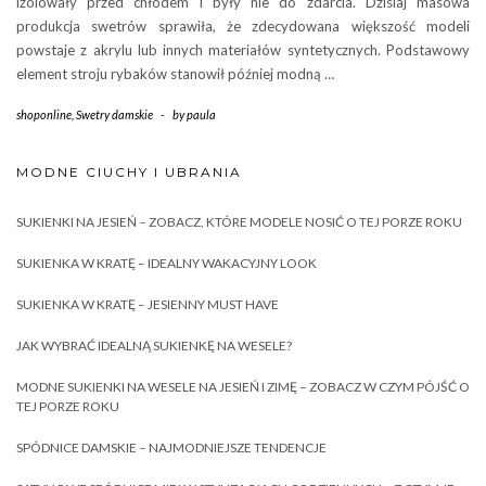
izolowały przed chłodem i były nie do zdarcia. Dzisiaj masowa
produkcja swetrów sprawiła, że zdecydowana większość modeli
powstaje z akrylu lub innych materiałów syntetycznych. Podstawowy
element stroju rybaków stanowił później modną …
shoponline
,
Swetry damskie
-
by
paula
MODNE CIUCHY I UBRANIA
SUKIENKI NA JESIEŃ – ZOBACZ, KTÓRE MODELE NOSIĆ O TEJ PORZE ROKU
SUKIENKA W KRATĘ – IDEALNY WAKACYJNY LOOK
SUKIENKA W KRATĘ – JESIENNY MUST HAVE
JAK WYBRAĆ IDEALNĄ SUKIENKĘ NA WESELE?
MODNE SUKIENKI NA WESELE NA JESIEŃ I ZIMĘ – ZOBACZ W CZYM PÓJŚĆ O
TEJ PORZE ROKU
SPÓDNICE DAMSKIE – NAJMODNIEJSZE TENDENCJE