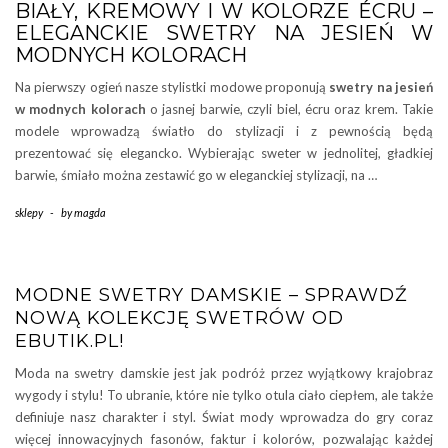
BIAŁY, KREMOWY I W KOLORZE ÉCRU –
ELEGANCKIE SWETRY NA JESIEŃ W
MODNYCH KOLORACH
Na pierwszy ogień nasze stylistki modowe proponują
swetry na jesień
w modnych kolorach
o jasnej barwie, czyli biel, écru oraz krem. Takie
modele wprowadzą światło do stylizacji i z pewnością będą
prezentować się elegancko. Wybierając sweter w jednolitej, gładkiej
barwie, śmiało można zestawić go w eleganckiej stylizacji, na …
sklepy
-
by
magda
MODNE SWETRY DAMSKIE – SPRAWDŹ
NOWĄ KOLEKCJĘ SWETRÓW OD
EBUTIK.PL!
Moda na swetry damskie jest jak podróż przez wyjątkowy krajobraz
wygody i stylu! To ubranie, które nie tylko otula ciało ciepłem, ale także
definiuje nasz charakter i styl. Świat mody wprowadza do gry coraz
więcej innowacyjnych fasonów, faktur i kolorów, pozwalając każdej