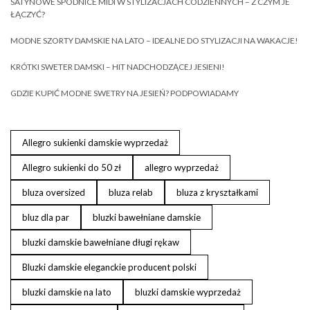
SATYNOWE SPÓDNICE MIDI W STYLIZACJACH CODZIENNYCH – Z CZYM JE
ŁĄCZYĆ?
MODNE SZORTY DAMSKIE NA LATO – IDEALNE DO STYLIZACJI NA WAKACJE!
KRÓTKI SWETER DAMSKI – HIT NADCHODZĄCEJ JESIENI!
GDZIE KUPIĆ MODNE SWETRY NA JESIEŃ? PODPOWIADAMY
Allegro sukienki damskie wyprzedaż
Allegro sukienki do 50 zł
allegro wyprzedaż
bluza oversized
bluza relab
bluza z kryształkami
bluz dla par
bluzki bawełniane damskie
bluzki damskie bawełniane długi rękaw
Bluzki damskie eleganckie producent polski
bluzki damskie na lato
bluzki damskie wyprzedaż