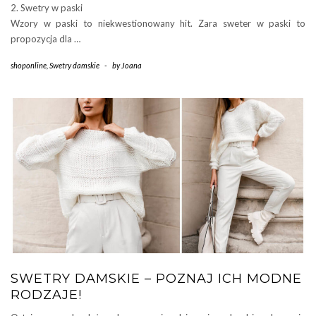
2. Swetry w paski
Wzory w paski to niekwestionowany hit. Zara sweter w paski to
propozycja dla …
shoponline
,
Swetry damskie
-
by
Joana
SWETRY DAMSKIE – POZNAJ ICH MODNE
RODZAJE!