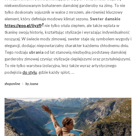
niekwestionowanym bohaterem damskiej garderoby na zimę. To nie
tylko doskonały sojusznik w walce z mrozem, ale również kluczowy
element, który definiuje modowy klimat sezonu.
Sweter damskie
https://goo.gl/iiyzfI
nie tylko otula ciepłem, ale także wplata w
tkaninę swoją historię, kształtując stylizacje i wyrażając indywidualność
noszącej. W świecie mody zimowej, sweter staje się symbolem wygody i
elegancji, dodając niepowtarzalny charakter każdemu chłodnemu dniu.
Tego rodzaju
ubrania
od lat stanowią niezbędną podstawę damskiej
garderoby zimowej czyniąc stylizacje cieplejszymi oraz przytulniejszymi.
To nie tylko warstwa izolacyjna, lecz także wyraz artystycznego
podejścia
do stylu
, gdzie każdy splot, …
shoponline
-
by
Joana