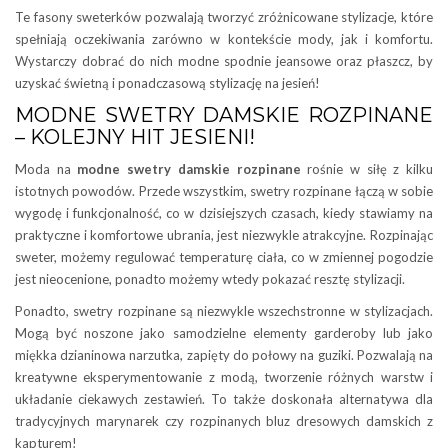
Te fasony sweterków pozwalają tworzyć zróżnicowane stylizacje, które
spełniają oczekiwania zarówno w kontekście mody, jak i komfortu.
Wystarczy dobrać do nich modne spodnie jeansowe oraz płaszcz, by
uzyskać świetną i ponadczasową stylizację na jesień!
MODNE SWETRY DAMSKIE ROZPINANE
– KOLEJNY HIT JESIENI!
Moda na
modne swetry damskie rozpinane
rośnie w siłę z kilku
istotnych powodów. Przede wszystkim, swetry rozpinane łączą w sobie
wygodę i funkcjonalność, co w dzisiejszych czasach, kiedy stawiamy na
praktyczne i komfortowe ubrania, jest niezwykle atrakcyjne. Rozpinając
sweter, możemy regulować temperaturę ciała, co w zmiennej pogodzie
jest nieocenione, ponadto możemy wtedy pokazać resztę stylizacji.
Ponadto, swetry rozpinane są niezwykle wszechstronne w stylizacjach.
Mogą być noszone jako samodzielne elementy garderoby lub jako
miękka dzianinowa narzutka, zapięty do połowy na guziki. Pozwalają na
kreatywne eksperymentowanie z modą, tworzenie różnych warstw i
układanie ciekawych zestawień. To także doskonała alternatywa dla
tradycyjnych marynarek czy rozpinanych bluz dresowych damskich z
kapturem!