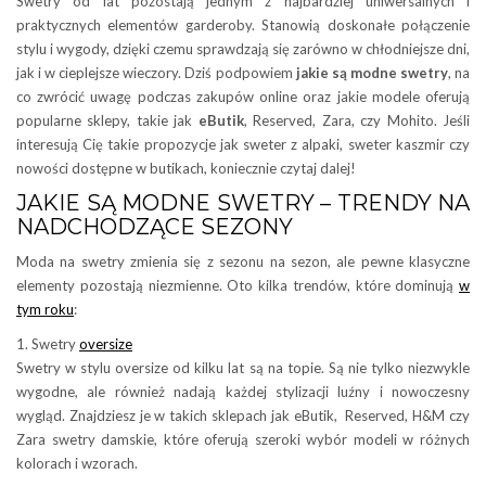
Swetry od lat pozostają jednym z najbardziej uniwersalnych i
praktycznych elementów garderoby. Stanowią doskonałe połączenie
stylu i wygody, dzięki czemu sprawdzają się zarówno w chłodniejsze dni,
jak i w cieplejsze wieczory. Dziś podpowiem
jakie są modne swetry
, na
co zwrócić uwagę podczas zakupów online oraz jakie modele oferują
popularne sklepy, takie jak
eButik
, Reserved, Zara, czy Mohito. Jeśli
interesują Cię takie propozycje jak sweter z alpaki, sweter kaszmir czy
nowości dostępne w butikach, koniecznie czytaj dalej!
JAKIE SĄ MODNE SWETRY – TRENDY NA
NADCHODZĄCE SEZONY
Moda na swetry zmienia się z sezonu na sezon, ale pewne klasyczne
elementy pozostają niezmienne. Oto kilka trendów, które dominują
w
tym roku
:
1. Swetry
oversize
Swetry w stylu oversize od kilku lat są na topie. Są nie tylko niezwykle
wygodne, ale również nadają każdej stylizacji luźny i nowoczesny
wygląd. Znajdziesz je w takich sklepach jak eButik, Reserved, H&M czy
Zara swetry damskie, które oferują szeroki wybór modeli w różnych
kolorach i wzorach.