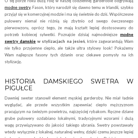
O tej porze roku dużą rolę w naszej codziennej garderobie odgrywają
modne swetry
. Fason, który narodził się dawno temu w Irlandii, szybko
przyjął się w komercyjnej modzie i ma się świetnie do dziś. Współczesne
pulowery niemal nie różnią się zbytnio od swego ówczesnego
pierwowzoru, oprócz tego, że mają kształt lepiej dostosowany do
potrzeb kobiecej sylwetki. Poznajcie dzisiaj najmodniejsze
modne
swetry damskie
w stylizacjach na jesień
, które zagwarantują Wam
nie tylko przyjemne ciepło, ale także ultra stylowy look! Pokażemy
Wam najlepsze fasony tych dzianin oraz ciekawe pomysły na ich
stylizację.
HISTORIA DAMSKIEGO SWETRA W
PIGUŁCE
Dawniej sweter stanowił element męskiej garderoby. Nie miał ładnie
wyglądać, ale przede wszystkim zapewniać ciepło mężczyznom
pracującym na świeżym powietrzu, najczęściej rybakom. Ręczne dziane
grube pulowery ozdabiano lokalnymi, tradycyjnymi wzorami i dużą
wagę przywiązywano do jakości takiego ubrania. Swetry powstawały
wtedy wyłącznie z lokalnej, naturalnej wełny, dzięki czemu jeszcze lepiej