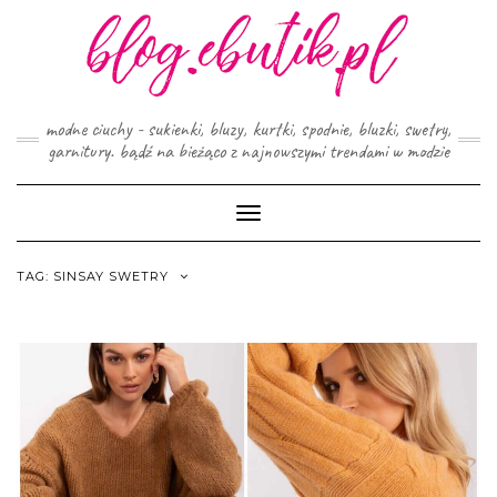
Skip
to
content
modne ciuchy - sukienki, bluzy, kurtki, spodnie, bluzki, swetry,
garnitury. bądź na bieżąco z najnowszymi trendami w modzie
Toggle
Navigation
TAG:
SINSAY SWETRY