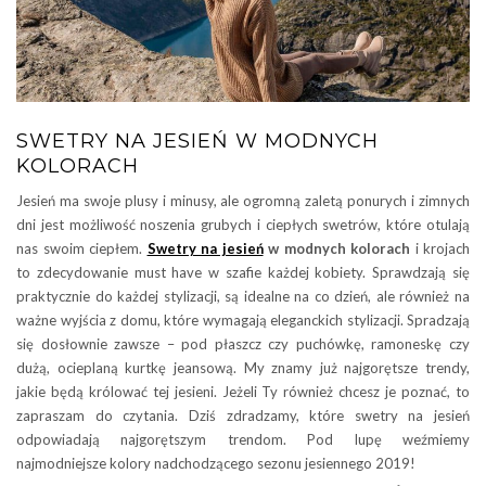
SWETRY NA JESIEŃ W MODNYCH
KOLORACH
Jesień ma swoje plusy i minusy, ale ogromną zaletą ponurych i zimnych
dni jest możliwość noszenia grubych i ciepłych swetrów, które otulają
nas swoim ciepłem.
Swetry na jesień
w modnych kolorach
i krojach
to zdecydowanie must have w szafie każdej kobiety. Sprawdzają się
praktycznie do każdej stylizacji, są idealne na co dzień, ale również na
ważne wyjścia z domu, które wymagają eleganckich stylizacji. Spradzają
się dosłownie zawsze – pod płaszcz czy puchówkę, ramoneskę czy
dużą, ocieplaną kurtkę jeansową. My znamy już najgorętsze trendy,
jakie będą królować tej jesieni. Jeżeli Ty również chcesz je poznać, to
zapraszam do czytania. Dziś zdradzamy, które swetry na jesień
odpowiadają najgorętszym trendom. Pod lupę weźmiemy
najmodniejsze kolory nadchodzącego sezonu jesiennego 2019!