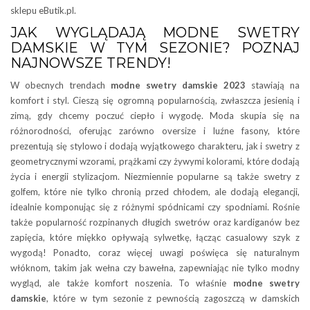
sklepu eButik.pl.
JAK WYGLĄDAJĄ MODNE SWETRY
DAMSKIE W TYM SEZONIE? POZNAJ
NAJNOWSZE TRENDY!
W obecnych trendach
modne swetry damskie
2023
stawiają na
komfort i styl. Cieszą się ogromną popularnością, zwłaszcza jesienią i
zimą, gdy chcemy poczuć ciepło i wygodę. Moda skupia się na
różnorodności, oferując zarówno oversize i luźne fasony, które
prezentują się stylowo i dodają wyjątkowego charakteru, jak i swetry z
geometrycznymi wzorami, prążkami czy żywymi kolorami, które dodają
życia i energii stylizacjom. Niezmiennie popularne są także swetry z
golfem, które nie tylko chronią przed chłodem, ale dodają elegancji,
idealnie komponując się z różnymi spódnicami czy spodniami. Rośnie
także popularność rozpinanych długich swetrów oraz kardiganów bez
zapięcia, które miękko opływają sylwetkę, łącząc casualowy szyk z
wygodą! Ponadto, coraz więcej uwagi poświęca się naturalnym
włóknom, takim jak wełna czy bawełna, zapewniając nie tylko modny
wygląd, ale także komfort noszenia. To właśnie
modne swetry
damskie
, które w tym sezonie z pewnością zagoszczą w damskich