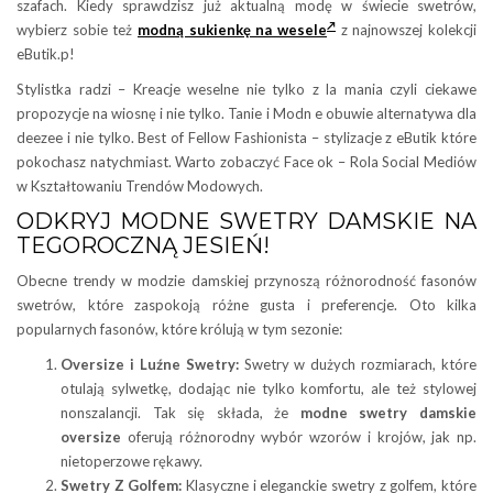
szafach. Kiedy sprawdzisz już aktualną modę w świecie swetrów,
wybierz sobie też
modną sukienkę na wesele
z najnowszej kolekcji
eButik.p!
Stylistka radzi – Kreacje weselne nie tylko z la mania czyli ciekawe
propozycje na wiosnę i nie tylko. Tanie i Modn e obuwie alternatywa dla
deezee i nie tylko. Best of Fellow Fashionista – stylizacje z eButik które
pokochasz natychmiast. Warto zobaczyć Face ok – Rola Social Mediów
w Kształtowaniu Trendów Modowych.
ODKRYJ MODNE SWETRY DAMSKIE NA
TEGOROCZNĄ JESIEŃ!
Obecne trendy w modzie damskiej przynoszą różnorodność fasonów
swetrów, które zaspokoją różne gusta i preferencje. Oto kilka
popularnych fasonów, które królują w tym sezonie:
Oversize i Luźne Swetry:
Swetry w dużych rozmiarach, które
otulają sylwetkę, dodając nie tylko komfortu, ale też stylowej
nonszalancji. Tak się składa, że
modne swetry damskie
oversize
oferują różnorodny wybór wzorów i krojów, jak np.
nietoperzowe rękawy.
Swetry Z Golfem:
Klasyczne i eleganckie swetry z golfem, które