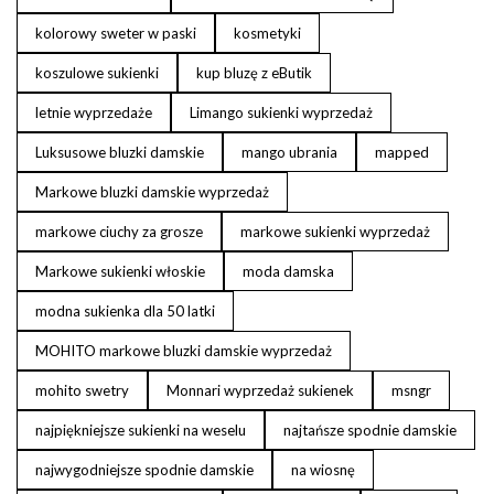
kolorowy sweter w paski
kosmetyki
koszulowe sukienki
kup bluzę z eButik
letnie wyprzedaże
Limango sukienki wyprzedaż
Luksusowe bluzki damskie
mango ubrania
mapped
Markowe bluzki damskie wyprzedaż
markowe ciuchy za grosze
markowe sukienki wyprzedaż
Markowe sukienki włoskie
moda damska
modna sukienka dla 50 latki
MOHITO markowe bluzki damskie wyprzedaż
mohito swetry
Monnari wyprzedaż sukienek
msngr
najpiękniejsze sukienki na weselu
najtańsze spodnie damskie
najwygodniejsze spodnie damskie
na wiosnę