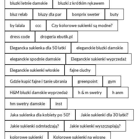
bluzki letnie damskie
bluzki z krótkim rękawem
bluz relab
bluzy dla par
bonprix sweter
buty
by lalala
ccc
Czy kolorowe sukienki są modne?
dress code
drogeria ebutik.pl
Elegancka sukienka dla 50 latki
eleganckie bluzki damskie
eleganckie spodnie damskie
Eleganckie sukienki wyprzedaż
Eleganckie sukienki włoskie
fajne ciuchy
Gdzie kupić fajne i tanie ubrania
greenpoint
gym
H&M bluzki damskie wyprzedaż
h & m swetry
h anm
hm swetry damskie
inst
Jaka sukienka dla kobiety po 50?
Jakie sukienki dla 30 latki?
Jakie sukienki odmładzają?
Jakie sukienki wyszczuplają?
kolorowe sukienki
Kolorowe sukienki na wiosnę