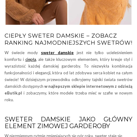
CIEPŁY SWETER DAMSKIE – ZOBACZ
RANKING NAJMODNIEJSZYCH SWETRÓW!
W świecie mody
sweter damskie
jest nie tylko ucieleśnieniem
komfortu i
ciepła
, ale także kluczowym elementem, który kreuje styl i
wyrazistość każdej damskiej garderoby. To niezwykła kombinacja
funkcjonalności i elegancji, która od lat zdobywa serca kobiet na całym
świecie! W dzisiejszym przewodniku odkryjemy tajniki świata swetrów
damskich dostępnych
w najlepszym sklepie internetowym z odzieżą
eButik.pl
i zobaczymy, które modele trzeba mieć w szafie w nowym
roku.
SWETER DAMSKIE JAKO GŁÓWNY
ELEMENT ZIMOWEJ GARDEROBY
W niezmiennym rytmie zmieniających się pór roku, sweter staje się