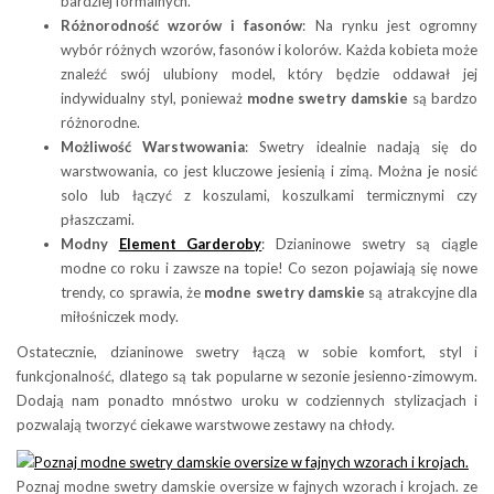
bardziej formalnych.
Różnorodność wzorów i fasonów
: Na rynku jest ogromny
wybór różnych wzorów, fasonów i kolorów. Każda kobieta może
znaleźć swój ulubiony model, który będzie oddawał jej
indywidualny styl, ponieważ
modne swetry damskie
są bardzo
różnorodne.
Możliwość Warstwowania
: Swetry idealnie nadają się do
warstwowania, co jest kluczowe jesienią i zimą. Można je nosić
solo lub łączyć z koszulami, koszulkami termicznymi czy
płaszczami.
Modny
Element Garderoby
: Dzianinowe swetry są ciągle
modne co roku i zawsze na topie! Co sezon pojawiają się nowe
trendy, co sprawia, że
modne swetry damskie
są atrakcyjne dla
miłośniczek mody.
Ostatecznie, dzianinowe swetry łączą w sobie komfort, styl i
funkcjonalność, dlatego są tak popularne w sezonie jesienno-zimowym.
Dodają nam ponadto mnóstwo uroku w codziennych stylizacjach i
pozwalają tworzyć ciekawe warstwowe zestawy na chłody.
Poznaj modne swetry damskie oversize w fajnych wzorach i krojach. ze