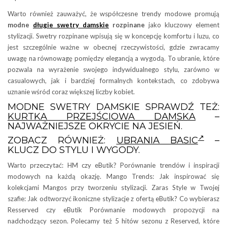
Warto również zauważyć, że współczesne trendy modowe promują
modne
długie swetry damskie
rozpinane
jako kluczowy element
stylizacji. Swetry rozpinane wpisują się w koncepcję komfortu i luzu, co
jest szczególnie ważne w obecnej rzeczywistości, gdzie zwracamy
uwagę na równowagę pomiędzy elegancją a wygodą. To ubranie, które
pozwala na wyrażenie swojego indywidualnego stylu, zarówno w
casualowych, jak i bardziej formalnych kontekstach, co zdobywa
uznanie wśród coraz większej liczby kobiet.
MODNE SWETRY DAMSKIE SPRAWDŹ TEŻ:
KURTKA PRZEJŚCIOWA DAMSKA
–
NAJWAŻNIEJSZE OKRYCIE NA JESIEŃ.
ZOBACZ RÓWNIEŻ:
UBRANIA BASIC
–
KLUCZ DO STYLU I WYGODY.
Warto przeczytać: HM czy eButik? Porównanie trendów i inspiracji
modowych na każdą okazję. Mango Trends: Jak inspirować się
kolekcjami Mangos przy tworzeniu stylizacji. Zaras Style w Twojej
szafie: Jak odtworzyć ikoniczne stylizacje z ofertą eButik? Co wybierasz
Resserved czy eButik Porównanie modowych propozycji na
nadchodzący sezon. Polecamy też 5 hitów sezonu z Reserved, które