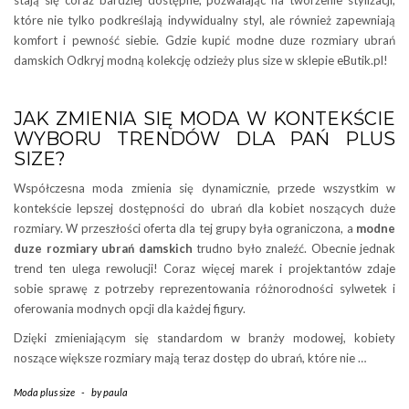
stają się coraz bardziej dostępne, pozwalając na tworzenie stylizacji,
które nie tylko podkreślają indywidualny styl, ale również zapewniają
komfort i pewność siebie. Gdzie kupić modne duze rozmiary ubrań
damskich Odkryj modną kolekcję odzieży plus size w sklepie eButik.pl!
JAK ZMIENIA SIĘ MODA W KONTEKŚCIE
WYBORU TRENDÓW DLA PAŃ PLUS
SIZE?
Współczesna moda zmienia się dynamicznie, przede wszystkim w
kontekście lepszej dostępności do ubrań dla kobiet noszących duże
rozmiary. W przeszłości oferta dla tej grupy była ograniczona, a
modne
duze rozmiary ubrań damskich
trudno było znaleźć. Obecnie jednak
trend ten ulega rewolucji! Coraz więcej marek i projektantów zdaje
sobie sprawę z potrzeby reprezentowania różnorodności sylwetek i
oferowania modnych opcji dla każdej figury.
Dzięki zmieniającym się standardom w branży modowej, kobiety
noszące większe rozmiary mają teraz dostęp do ubrań, które nie …
Moda plus size
-
by
paula