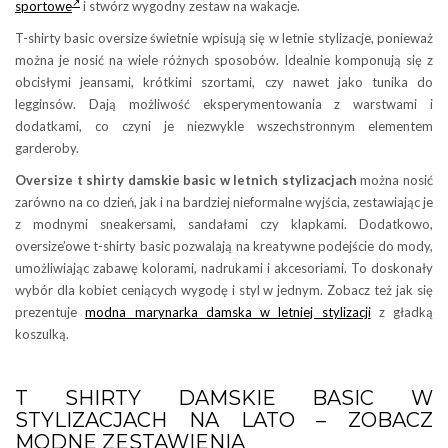
sportowe
i stwórz wygodny zestaw na wakacje.
T-shirty basic oversize świetnie wpisują się w letnie stylizacje, ponieważ
można je nosić na wiele różnych sposobów. Idealnie komponują się z
obcisłymi jeansami, krótkimi szortami, czy nawet jako tunika do
legginsów. Dają możliwość eksperymentowania z warstwami i
dodatkami, co czyni je niezwykle wszechstronnym elementem
garderoby.
Oversize t shirty damskie basic w letnich stylizacjach
można nosić
zarówno na co dzień, jak i na bardziej nieformalne wyjścia, zestawiając je
z modnymi sneakersami, sandałami czy klapkami. Dodatkowo,
oversize’owe t-shirty basic pozwalają na kreatywne podejście do mody,
umożliwiając zabawę kolorami, nadrukami i akcesoriami. To doskonały
wybór dla kobiet ceniących wygodę i styl w jednym. Zobacz też jak się
prezentuje
modna marynarka damska w letniej stylizacji
z gładką
koszulką.
T SHIRTY DAMSKIE BASIC W
STYLIZACJACH NA LATO – ZOBACZ
MODNE ZESTAWIENIA