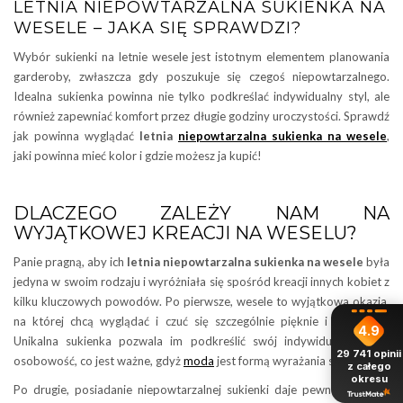
LETNIA NIEPOWTARZALNA SUKIENKA NA
WESELE – JAKA SIĘ SPRAWDZI?
Wybór sukienki na letnie wesele jest istotnym elementem planowania
garderoby, zwłaszcza gdy poszukuje się czegoś niepowtarzalnego.
Idealna sukienka powinna nie tylko podkreślać indywidualny styl, ale
również zapewniać komfort przez długie godziny uroczystości. Sprawdź
jak powinna wyglądać
letnia
niepowtarzalna sukienka na wesele
,
jaki powinna mieć kolor i gdzie możesz ja kupić!
DLACZEGO ZALEŻY NAM NA
WYJĄTKOWEJ KREACJI NA WESELU?
Panie pragną, aby ich
letnia niepowtarzalna sukienka na wesele
była
jedyna w swoim rodzaju i wyróżniała się spośród kreacji innych kobiet z
kilku kluczowych powodów. Po pierwsze, wesele to wyjątkowa okazja,
na której chcą wyglądać i czuć się szczególnie pięknie i elegancko.
4.9
Unikalna sukienka pozwala im podkreślić swój indywidualny styl i
29 741
opinii
osobowość, co jest ważne, gdyż
moda
jest formą wyrażania siebie.
z całego
okresu
Po drugie, posiadanie niepowtarzalnej sukienki daje pewność, że nie