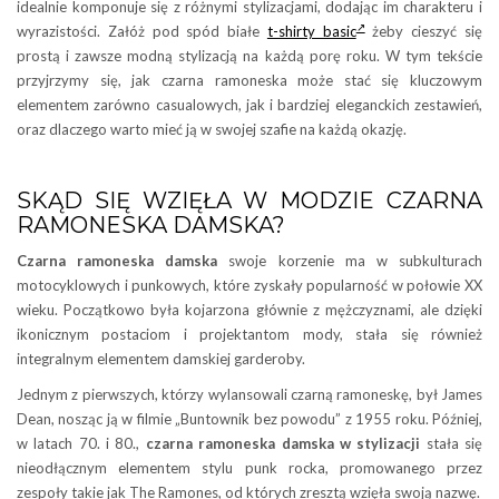
idealnie komponuje się z różnymi stylizacjami, dodając im charakteru i
wyrazistości. Załóż pod spód białe
t-shirty basic
żeby cieszyć się
prostą i zawsze modną stylizacją na każdą porę roku. W tym tekście
przyjrzymy się, jak czarna ramoneska może stać się kluczowym
elementem zarówno casualowych, jak i bardziej eleganckich zestawień,
oraz dlaczego warto mieć ją w swojej szafie na każdą okazję.
SKĄD SIĘ WZIĘŁA W MODZIE CZARNA
RAMONESKA DAMSKA?
Czarna ramoneska damska
swoje korzenie ma w subkulturach
motocyklowych i punkowych, które zyskały popularność w połowie XX
wieku. Początkowo była kojarzona głównie z mężczyznami, ale dzięki
ikonicznym postaciom i projektantom mody, stała się również
integralnym elementem damskiej garderoby.
Jednym z pierwszych, którzy wylansowali czarną ramoneskę, był James
Dean, nosząc ją w filmie „Buntownik bez powodu” z 1955 roku. Później,
w latach 70. i 80.,
czarna ramoneska damska w stylizacji
stała się
nieodłącznym elementem stylu punk rocka, promowanego przez
zespoły takie jak The Ramones, od których zresztą wzięła swoją nazwę.