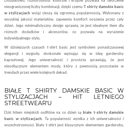
Dodatkowo, różnorodność kolorów i krojów pozwala na tworzenie
nieograniczonej liczby kombinacji, dzięki czemu
T shirty damskie basic
w stylizacjach
wciąż cieszą się ogromną popularnością. Wykonany z
wysokiej jakości materiałów, zapewnia komfort noszenia przez cały
dzień. Jego minimalistyczny design sprawia, że jest idealnym tłem dla
różnych dodatków i akcesoriów, co pozwala na wyrażenie
indywidualnego stylu.
W dzisiejszych czasach t-shirt basic jest symbolem ponadczasowej
elegancji i wygody, doskonale wpisując się w ideę garderoby
kapsułowej. Jego uniwersalność i prostota sprawiają, że jest
nieodłącznym elementem mody, który z pewnością pozostanie w
trendach przez wiele kolejnych dekad.
BIAŁE T SHIRTY DAMSKIE BASIC W
STYLIZACJACH – HIT LETNIEGO
STREETWEAR’U
Dziś hitem miejskich outfitów na co dzień są
białe t-shirty damskie
basic w stylizacjach
. Ta popularność wynika z ich uniwersalności i
wszechstronności. Biały t-shirt jest klasycznym elementem garderoby,