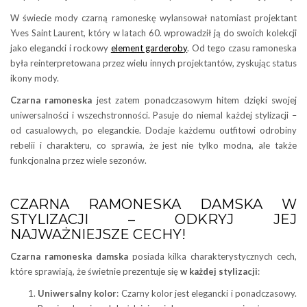
W świecie mody czarną ramoneskę wylansował natomiast projektant
Yves Saint Laurent, który w latach 60. wprowadził ją do swoich kolekcji
jako elegancki i rockowy
element garderoby
. Od tego czasu ramoneska
była reinterpretowana przez wielu innych projektantów, zyskując status
ikony mody.
Czarna ramoneska
jest zatem ponadczasowym hitem dzięki swojej
uniwersalności i wszechstronności. Pasuje do niemal każdej stylizacji –
od casualowych, po eleganckie. Dodaje każdemu outfitowi odrobiny
rebelii i charakteru, co sprawia, że jest nie tylko modna, ale także
funkcjonalna przez wiele sezonów.
CZARNA RAMONESKA DAMSKA W
STYLIZACJI – ODKRYJ JEJ
NAJWAŻNIEJSZE CECHY!
Czarna ramoneska damska
posiada kilka charakterystycznych cech,
które sprawiają, że świetnie prezentuje się
w
każdej stylizacji
:
Uniwersalny kolor
: Czarny kolor jest elegancki i ponadczasowy.