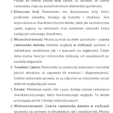
Pasuje do niemal każdej innej barwy, co sprawia, że czarna
ramoneska staje się wszechstronnym elementem garderoby.
Klasyczny krój
: Ramoneska ma dopasowany krój, który
podkreśla sylwetkę, dodając jej kształtu i struktury. Jest
wyposażona w charakterystyczne detale, takie jak asymetryczne
zamki, pagony na ramionach oraz metalowe zatrzaski, które
nadają jej rockowego charakteru.
Wszechstronność
: Można ją nosić na wiele sposobów –
czarna
ramoneska damska
świetnie wygląda
w stylizacji
zarówno z
sukienkami, spódnicami, jak i z jeansami czy legginsami. Dzięki
temu można tworzyć różnorodne stylizacje, od casualowych po
bardziej eleganckie.
Trwałość i jakość
: Ramoneski są zazwyczaj wykonane z wysokiej
jakości ekoskóry, co zapewnia ich trwałość i długowieczność.
Solidne wykonanie sprawia, że są odporne na zniszczenia i przez
wiele lat wyglądają jak nowe.
Detale
: Metalowe zamki, nity i pasy dodają czarnej ramonesce
charakterystycznego, lekko buntowniczego wyglądu. Te detale
przyciągają wzrok i dodają stylizacji pazura!
Wielosezonowość
:
Czarna ramoneska damska w stylizacji
sprawdza się zarówno w chłodniejsze, jak i cieplejsze dni. Można