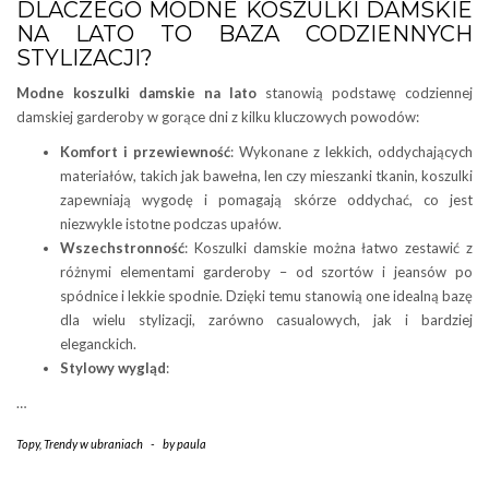
DLACZEGO MODNE KOSZULKI DAMSKIE
NA LATO TO BAZA CODZIENNYCH
STYLIZACJI?
Modne koszulki damskie na lato
stanowią podstawę codziennej
damskiej garderoby w gorące dni z kilku kluczowych powodów:
Komfort i przewiewność
: Wykonane z lekkich, oddychających
materiałów, takich jak bawełna, len czy mieszanki tkanin, koszulki
zapewniają wygodę i pomagają skórze oddychać, co jest
niezwykle istotne podczas upałów.
Wszechstronność
: Koszulki damskie można łatwo zestawić z
różnymi elementami garderoby – od szortów i jeansów po
spódnice i lekkie spodnie. Dzięki temu stanowią one idealną bazę
dla wielu stylizacji, zarówno casualowych, jak i bardziej
eleganckich.
Stylowy wygląd
:
…
Topy
,
Trendy w ubraniach
-
by
paula