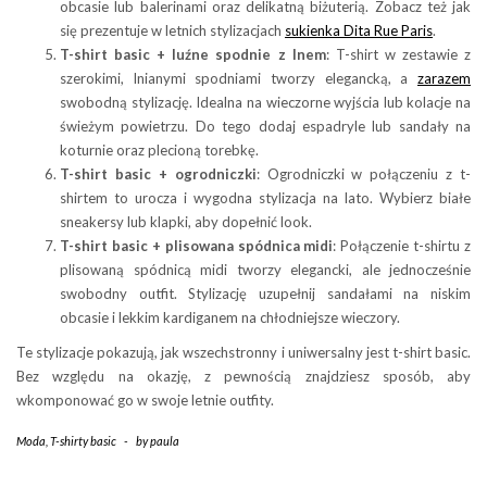
obcasie lub balerinami oraz delikatną biżuterią. Zobacz też jak
się prezentuje w letnich stylizacjach
sukienka Dita Rue Paris
.
T-shirt basic + luźne spodnie z lnem
: T-shirt w zestawie z
szerokimi, lnianymi spodniami tworzy elegancką, a
zarazem
swobodną stylizację. Idealna na wieczorne wyjścia lub kolacje na
świeżym powietrzu. Do tego dodaj espadryle lub sandały na
koturnie oraz plecioną torebkę.
T-shirt basic + ogrodniczki
: Ogrodniczki w połączeniu z t-
shirtem to urocza i wygodna stylizacja na lato. Wybierz białe
sneakersy lub klapki, aby dopełnić look.
T-shirt basic + plisowana spódnica midi
: Połączenie t-shirtu z
plisowaną spódnicą midi tworzy elegancki, ale jednocześnie
swobodny outfit. Stylizację uzupełnij sandałami na niskim
obcasie i lekkim kardiganem na chłodniejsze wieczory.
Te stylizacje pokazują, jak wszechstronny i uniwersalny jest t-shirt basic.
Bez względu na okazję, z pewnością znajdziesz sposób, aby
wkomponować go w swoje letnie outfity.
Moda
,
T-shirty basic
-
by
paula