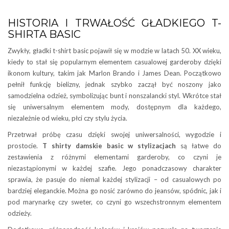
HISTORIA I TRWAŁOŚĆ GŁADKIEGO T-
SHIRTA BASIC
Zwykły, gładki t-shirt basic pojawił się w modzie w latach 50. XX wieku,
kiedy to stał się popularnym elementem casualowej garderoby dzięki
ikonom kultury, takim jak Marlon Brando i James Dean. Początkowo
pełnił funkcję bielizny, jednak szybko zaczął być noszony jako
samodzielna odzież, symbolizując bunt i nonszalancki styl. Wkrótce stał
się uniwersalnym elementem mody, dostępnym dla każdego,
niezależnie od wieku, płci czy stylu życia.
Przetrwał próbę czasu dzięki swojej uniwersalności, wygodzie i
prostocie.
T shirty damskie basic w stylizacjach
są łatwe do
zestawienia z różnymi elementami garderoby, co czyni je
niezastąpionymi w każdej szafie. Jego ponadczasowy charakter
sprawia, że pasuje do niemal każdej stylizacji – od casualowych po
bardziej eleganckie. Można go nosić zarówno do jeansów, spódnic, jak i
pod marynarkę czy sweter, co czyni go wszechstronnym elementem
odzieży.