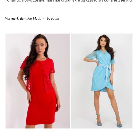
Ponadto, nowoczesne marynarki damskie są często wykonane z lekkich
…
Marynarki damskie
,
Moda
-
by
paula