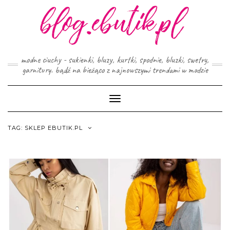
Skip
to
content
modne ciuchy - sukienki, bluzy, kurtki, spodnie, bluzki, swetry,
garnitury. bądź na bieżąco z najnowszymi trendami w modzie
Toggle
Navigation
TAG:
SKLEP EBUTIK.PL