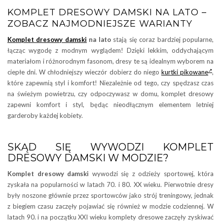
KOMPLET DRESOWY DAMSKI NA LATO –
ZOBACZ NAJMODNIEJSZE WARIANTY
Komplet dresowy damski
na lato
stają się coraz bardziej popularne,
łącząc wygodę z modnym wyglądem! Dzięki lekkim, oddychającym
materiałom i różnorodnym fasonom, dresy te są idealnym wyborem na
ciepłe dni. W chłodniejszy wieczór dobierz do niego
kurtki pikowane
,
które zapewnią styl i komfort! Niezależnie od tego, czy spędzasz czas
na świeżym powietrzu, czy odpoczywasz w domu, komplet dresowy
zapewni komfort i styl, będąc nieodłącznym elementem letniej
garderoby każdej kobiety.
SKĄD SIĘ WYWODZI KOMPLET
DRESOWY DAMSKI W MODZIE?
Komplet dresowy damski
wywodzi się z odzieży sportowej, która
zyskała na popularności w latach 70. i 80. XX wieku. Pierwotnie dresy
były noszone głównie przez sportowców jako strój treningowy, jednak
z biegiem czasu zaczęły pojawiać się również w modzie codziennej. W
latach 90. i na początku XXI wieku komplety dresowe zaczęły zyskiwać