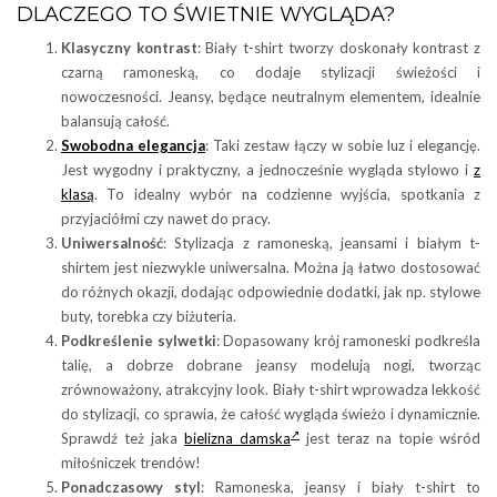
DLACZEGO TO ŚWIETNIE WYGLĄDA?
Klasyczny kontrast
: Biały t-shirt tworzy doskonały kontrast z
czarną ramoneską, co dodaje stylizacji świeżości i
nowoczesności. Jeansy, będące neutralnym elementem, idealnie
balansują całość.
Swobodna elegancja
: Taki zestaw łączy w sobie luz i elegancję.
Jest wygodny i praktyczny, a jednocześnie wygląda stylowo i
z
klasą
. To idealny wybór na codzienne wyjścia, spotkania z
przyjaciółmi czy nawet do pracy.
Uniwersalność
: Stylizacja z ramoneską, jeansami i białym t-
shirtem jest niezwykle uniwersalna. Można ją łatwo dostosować
do różnych okazji, dodając odpowiednie dodatki, jak np. stylowe
buty, torebka czy biżuteria.
Podkreślenie sylwetki
: Dopasowany krój ramoneski podkreśla
talię, a dobrze dobrane jeansy modelują nogi, tworząc
zrównoważony, atrakcyjny look. Biały t-shirt wprowadza lekkość
do stylizacji, co sprawia, że całość wygląda świeżo i dynamicznie.
Sprawdź też jaka
bielizna damska
jest teraz na topie wśród
miłośniczek trendów!
Ponadczasowy styl
: Ramoneska, jeansy i biały t-shirt to