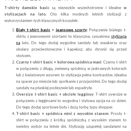
T-shirty damskie basic
są niezwykle wszechstronne i idealne
w
stylizacjach na lato
. Oto kilka modnych letnich stylizacji z
wykorzystaniem tych klasycznych koszulek:
Biały t-shirt basic
+
jeansowe szorty
: Połączenie białego t-
shirtu z jeansowymi szortami to klasyczna, casualowa
stylizacja
na
lato. Do tego dodaj wygodne sandały lub sneakersy oraz
okulary przeciwsłoneczne i kapelusz, aby chronić się przed
słońcem.
Czarny t-shirt basic + kolorowa spódnica maxi
: Czarny t-shirt
w połączeniu z długą, zwiewną spódnicą w jaskrawych kolorach
lub z kwiatowym wzorem to stylizacja pełna kontrastów, idealna
na spacer po mieście lub spotkanie z przyjaciółmi. Do tego dodaj
sandały na płaskiej podeszwie lub espadryle.
Oversize t-shirt basic + obcisłe legginsy
: T-shirt oversize w
połączeniu z legginsami to wygodna i stylowa opcja na co dzień.
Do tego dodaj sportowe buty i dużą torbę typu shopper.
T-shirt basic + spódnica mini z wysokim stanem
: Prosty t-
shirt w połączeniu z krótką spódniczką z wysokim stanem to
świetny wybór na letnie dni. Stylizację uzupełnij sandałami na