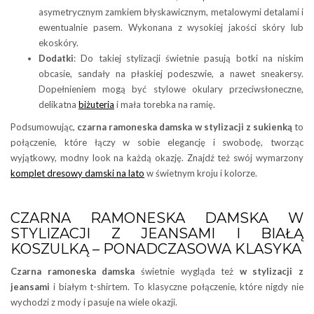
asymetrycznym zamkiem błyskawicznym, metalowymi detalami i
ewentualnie pasem. Wykonana z wysokiej jakości skóry lub
ekoskóry.
Dodatki
: Do takiej stylizacji świetnie pasują botki na niskim
obcasie, sandały na płaskiej podeszwie, a nawet sneakersy.
Dopełnieniem mogą być stylowe okulary przeciwsłoneczne,
delikatna
biżuteria
i mała torebka na ramię.
Podsumowując,
czarna ramoneska damska w stylizacji z sukienką
to
połączenie, które łączy w sobie elegancję i swobodę, tworząc
wyjątkowy, modny look na każdą okazję. Znajdź też swój wymarzony
komplet dresowy damski na lato
w świetnym kroju i kolorze.
CZARNA RAMONESKA DAMSKA W
STYLIZACJI Z JEANSAMI I BIAŁĄ
KOSZULKĄ – PONADCZASOWA KLASYKA
Czarna ramoneska damska
świetnie wygląda też
w stylizacji z
jeansami
i białym t-shirtem. To klasyczne połączenie, które nigdy nie
wychodzi z mody i pasuje na wiele okazji.