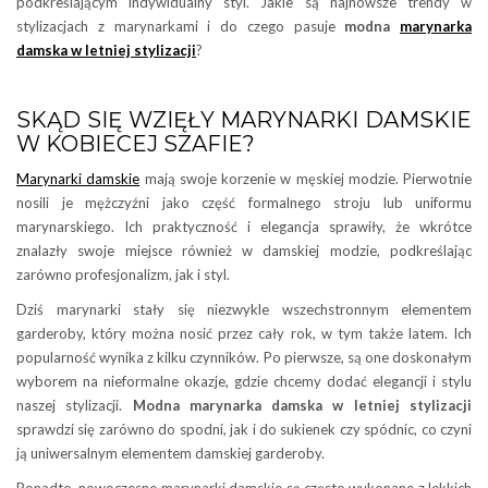
podkreślającym indywidualny styl. Jakie są najnowsze trendy w
stylizacjach z marynarkami i do czego pasuje
modna
marynarka
damska w letniej stylizacji
?
SKĄD SIĘ WZIĘŁY MARYNARKI DAMSKIE
W KOBIECEJ SZAFIE?
Marynarki damskie
mają swoje korzenie w męskiej modzie. Pierwotnie
nosili je mężczyźni jako część formalnego stroju lub uniformu
marynarskiego. Ich praktyczność i elegancja sprawiły, że wkrótce
znalazły swoje miejsce również w damskiej modzie, podkreślając
zarówno profesjonalizm, jak i styl.
Dziś marynarki stały się niezwykle wszechstronnym elementem
garderoby, który można nosić przez cały rok, w tym także latem. Ich
popularność wynika z kilku czynników. Po pierwsze, są one doskonałym
wyborem na nieformalne okazje, gdzie chcemy dodać elegancji i stylu
naszej stylizacji.
Modna marynarka damska w letniej stylizacji
sprawdzi się zarówno do spodni, jak i do sukienek czy spódnic, co czyni
ją uniwersalnym elementem damskiej garderoby.