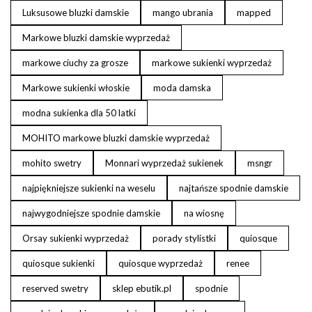
Luksusowe bluzki damskie
mango ubrania
mapped
Markowe bluzki damskie wyprzedaż
markowe ciuchy za grosze
markowe sukienki wyprzedaż
Markowe sukienki włoskie
moda damska
modna sukienka dla 50 latki
MOHITO markowe bluzki damskie wyprzedaż
mohito swetry
Monnari wyprzedaż sukienek
msngr
najpiękniejsze sukienki na weselu
najtańsze spodnie damskie
najwygodniejsze spodnie damskie
na wiosnę
Orsay sukienki wyprzedaż
porady stylistki
quiosque
quiosque sukienki
quiosque wyprzedaż
renee
reserved swetry
sklep ebutik.pl
spodnie