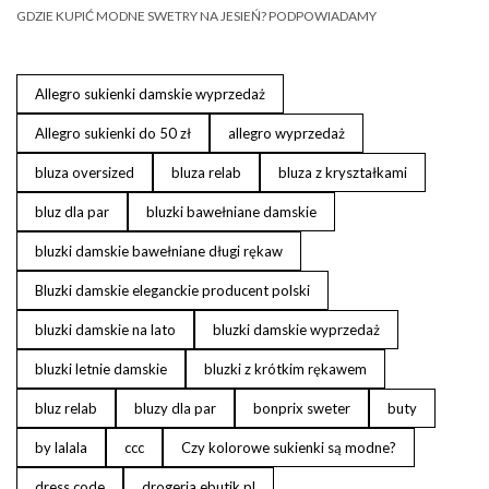
GDZIE KUPIĆ MODNE SWETRY NA JESIEŃ? PODPOWIADAMY
Allegro sukienki damskie wyprzedaż
Allegro sukienki do 50 zł
allegro wyprzedaż
bluza oversized
bluza relab
bluza z kryształkami
bluz dla par
bluzki bawełniane damskie
bluzki damskie bawełniane długi rękaw
Bluzki damskie eleganckie producent polski
bluzki damskie na lato
bluzki damskie wyprzedaż
bluzki letnie damskie
bluzki z krótkim rękawem
bluz relab
bluzy dla par
bonprix sweter
buty
by lalala
ccc
Czy kolorowe sukienki są modne?
dress code
drogeria ebutik.pl