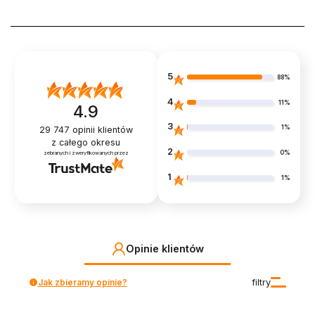
5
88%
4
11%
4.9
3
1%
29 747
opinii klientów
z całego okresu
2
0%
zebranych i zweryfikowanych przez
1
1%
Opinie klientów
Jak zbieramy opinie?
filtry