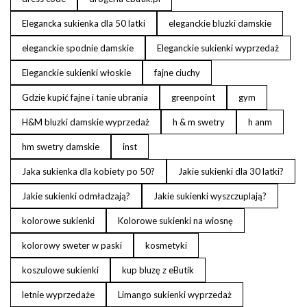
Elegancka sukienka dla 50 latki
eleganckie bluzki damskie
eleganckie spodnie damskie
Eleganckie sukienki wyprzedaż
Eleganckie sukienki włoskie
fajne ciuchy
Gdzie kupić fajne i tanie ubrania
greenpoint
gym
H&M bluzki damskie wyprzedaż
h & m swetry
h anm
hm swetry damskie
inst
Jaka sukienka dla kobiety po 50?
Jakie sukienki dla 30 latki?
Jakie sukienki odmładzają?
Jakie sukienki wyszczuplają?
kolorowe sukienki
Kolorowe sukienki na wiosnę
kolorowy sweter w paski
kosmetyki
koszulowe sukienki
kup bluzę z eButik
letnie wyprzedaże
Limango sukienki wyprzedaż