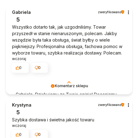
Gabriela
zweryfikowano
5
Wszystko dotarło tak, jak uzgodniliśmy. Towar
przyszedł w stanie nienaruszonym, polecam. Jakby
wszędzie była taka obsługa, świat byłby o wiele
piękniejszy. Profesjonalna obsługa, fachowa pomoc w
wyborze towaru, szybka realizacja dostawy. Polecam.
wczoraj
0
0
Komentarz sklepu
Gabriela, Dziękujemy za Twoją opinię! Doceniamy
czas poświęcony na podzielenie się z nami Twoim
Krystyna
zweryfikowano
doświadczeniem. Jesteśmy szczęśliwi, że mamy
5
takich klientów. Z pozdrowieniami, obsługa sklepu.
Szybka dostawa i świetna jakość towaru
wczoraj
0
0