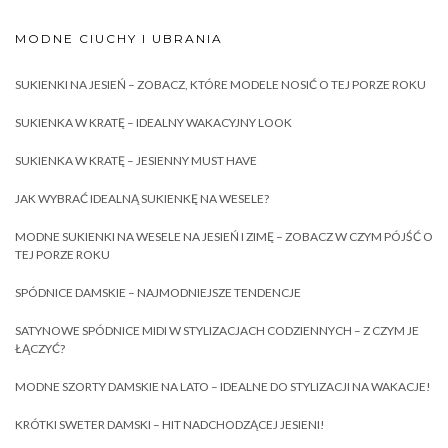
MODNE CIUCHY I UBRANIA
SUKIENKI NA JESIEŃ – ZOBACZ, KTÓRE MODELE NOSIĆ O TEJ PORZE ROKU
SUKIENKA W KRATĘ – IDEALNY WAKACYJNY LOOK
SUKIENKA W KRATĘ – JESIENNY MUST HAVE
JAK WYBRAĆ IDEALNĄ SUKIENKĘ NA WESELE?
MODNE SUKIENKI NA WESELE NA JESIEŃ I ZIMĘ – ZOBACZ W CZYM PÓJŚĆ O
TEJ PORZE ROKU
SPÓDNICE DAMSKIE – NAJMODNIEJSZE TENDENCJE
SATYNOWE SPÓDNICE MIDI W STYLIZACJACH CODZIENNYCH – Z CZYM JE
ŁĄCZYĆ?
MODNE SZORTY DAMSKIE NA LATO – IDEALNE DO STYLIZACJI NA WAKACJE!
KRÓTKI SWETER DAMSKI – HIT NADCHODZĄCEJ JESIENI!