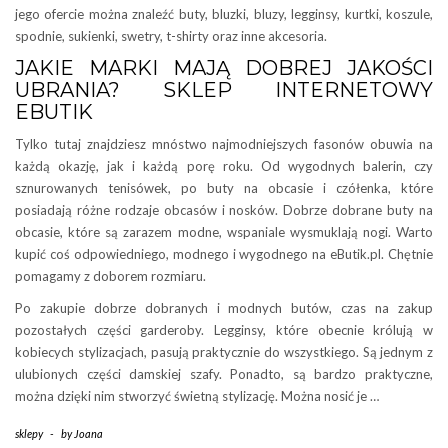
jego ofercie można znaleźć buty, bluzki, bluzy, legginsy, kurtki, koszule,
spodnie, sukienki, swetry, t-shirty oraz inne akcesoria.
JAKIE MARKI MAJĄ DOBREJ JAKOŚCI
UBRANIA? SKLEP INTERNETOWY
EBUTIK
Tylko tutaj znajdziesz mnóstwo najmodniejszych fasonów obuwia na
każdą okazję, jak i każdą porę roku. Od wygodnych balerin, czy
sznurowanych tenisówek, po buty na obcasie i czółenka, które
posiadają różne rodzaje obcasów i nosków. Dobrze dobrane buty na
obcasie, które są zarazem modne, wspaniale wysmuklają nogi. Warto
kupić coś odpowiedniego, modnego i wygodnego na eButik.pl. Chętnie
pomagamy z doborem rozmiaru.
Po zakupie dobrze dobranych i modnych butów, czas na zakup
pozostałych części garderoby. Legginsy, które obecnie królują w
kobiecych stylizacjach, pasują praktycznie do wszystkiego. Są jednym z
ulubionych części damskiej szafy. Ponadto, są bardzo praktyczne,
można dzięki nim stworzyć świetną stylizację. Można nosić je …
sklepy
-
by
Joana