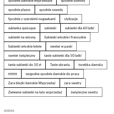
spodnie damskie wyprzedaże
spodnie dzwony
spodnie plazzo
spodnie szwedy
Spodnie z szerokimi nogawkami
stylizacje
sukienka quiosque
sukienki
sukienki dla 60 latki
sukienki na wiosnę
Sukienki włoskie i francuskie
Sukienki włoskie letnie
sweter w paski
sweter świąteczny
tanie sukienki dla 50 latki
tanie sukienki do 50 zł
Tanie ubrania
torebka damska
ttttttt
wygodne spodnie damskie do pracy
Zara bluzki damskie Wyprzedaż
zara swetry
Zwiewne sukienki na lato wyprzedaż
świąteczne swetry
ADIDAS