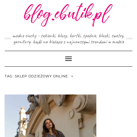
Skip
to
content
modne ciuchy - sukienki, bluzy, kurtki, spodnie, bluzki, swetry,
garnitury. bądź na bieżąco z najnowszymi trendami w modzie
Toggle
Navigation
TAG:
SKLEP ODZIEŻOWY ONLINE