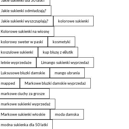
Jakie sukienki dla 30 latki?
Jakie sukienki odmładzają?
Jakie sukienki wyszczuplają?
kolorowe sukienki
Kolorowe sukienki na wiosnę
kolorowy sweter w paski
kosmetyki
koszulowe sukienki
kup bluzę z eButik
letnie wyprzedaże
Limango sukienki wyprzedaż
Luksusowe bluzki damskie
mango ubrania
mapped
Markowe bluzki damskie wyprzedaż
markowe ciuchy za grosze
markowe sukienki wyprzedaż
Markowe sukienki włoskie
moda damska
modna sukienka dla 50 latki