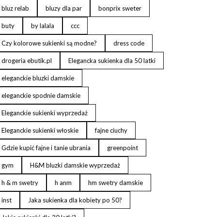
bluz relab
bluzy dla par
bonprix sweter
buty
by lalala
ccc
Czy kolorowe sukienki są modne?
dress code
drogeria ebutik.pl
Elegancka sukienka dla 50 latki
eleganckie bluzki damskie
eleganckie spodnie damskie
Eleganckie sukienki wyprzedaż
Eleganckie sukienki włoskie
fajne ciuchy
Gdzie kupić fajne i tanie ubrania
greenpoint
gym
H&M bluzki damskie wyprzedaż
h & m swetry
h anm
hm swetry damskie
inst
Jaka sukienka dla kobiety po 50?