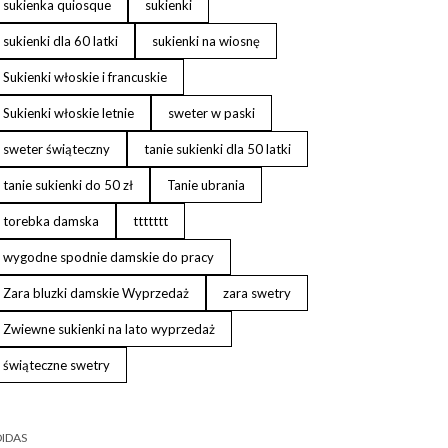
sukienka quiosque
sukienki
sukienki dla 60 latki
sukienki na wiosnę
Sukienki włoskie i francuskie
Sukienki włoskie letnie
sweter w paski
sweter świąteczny
tanie sukienki dla 50 latki
tanie sukienki do 50 zł
Tanie ubrania
torebka damska
ttttttt
wygodne spodnie damskie do pracy
Zara bluzki damskie Wyprzedaż
zara swetry
Zwiewne sukienki na lato wyprzedaż
świąteczne swetry
IDAS