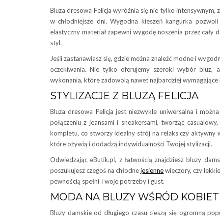
Bluza dresowa Felicja wyróżnia się nie tylko intensywnym,
w chłodniejsze dni. Wygodna kieszeń kangurka pozwoli
elastyczny materiał zapewni wygodę noszenia przez cały dzi
styl.
Jeśli zastanawiasz się, gdzie można znaleźć modne i wygodn
oczekiwania. Nie tylko oferujemy szeroki wybór bluz, 
wykonania, które zadowolą nawet najbardziej wymagające k
STYLIZACJE Z BLUZĄ FELICJA
Bluza dresowa Felicja jest niezwykle uniwersalna i możn
połączeniu z jeansami i sneakersami, tworząc casualowy
kompletu, co stworzy idealny strój na relaks czy aktywny
które ożywią i dodadzą indywidualności Twojej stylizacji.
Odwiedzając eButik.pl, z łatwością znajdziesz bluzy dams
poszukujesz czegoś na chłodne
jesienne
wieczory, czy lekki
pewnością spełni Twoje potrzeby i gust.
MODA NA BLUZY WŚRÓD KOBIET
Bluzy damskie od długiego czasu cieszą się ogromną popu