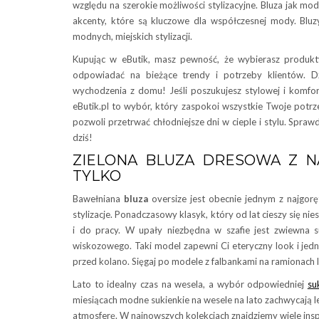
względu na szerokie możliwości stylizacyjne. Bluza jak mod
akcenty, które są kluczowe dla współczesnej mody. Bluzy
modnych, miejskich stylizacji.
Kupując w eButik, masz pewność, że wybierasz produkty 
odpowiadać na bieżące trendy i potrzeby klientów. 
wychodzenia z domu! Jeśli poszukujesz stylowej i komfor
eButik.pl to wybór, który zaspokoi wszystkie Twoje potrz
pozwoli przetrwać chłodniejsze dni w cieple i stylu. Sprawd
dziś!
ZIELONA BLUZA DRESOWA Z NA
TYLKO
Bawełniana
bluza
oversize jest obecnie jednym z najgor
stylizacje. Ponadczasowy klasyk, który od lat cieszy się n
i do pracy. W upały niezbędna w szafie jest zwiewna 
wiskozowego. Taki model zapewni Ci eteryczny look i jedn
przed kolano. Sięgaj po modele z falbankami na ramionach 
Lato to idealny czas na wesela, a wybór odpowiedniej
su
miesiącach modne sukienkie na wesele na lato zachwycają le
atmosferę. W najnowszych kolekcjach znajdziemy wiele inspi