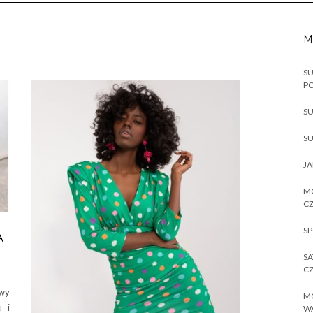
M
SU
P
SU
SU
JA
MO
CZ
SP
A
SA
CZ
wy
MO
u i
W