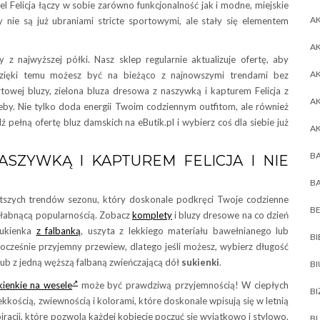
el Felicja łączy w sobie zarówno funkcjonalność jak i modne, miejskie
AK
 nie są już ubraniami stricte sportowymi, ale stały się elementem
AK
z najwyższej półki. Nasz sklep regularnie aktualizuje ofertę, aby
A
Dzięki temu możesz być na bieżąco z najnowszymi trendami bez
towej bluzy, zielona bluza dresowa z naszywką i kapturem Felicja z
A
eby. Nie tylko doda energii Twoim codziennym outfitom, ale również
ź pełną ofertę bluz damskich na eButik.pl i wybierz coś dla siebie już
A
BA
SZYWKĄ I KAPTUREM FELICJA I NIE
BA
ętszych trendów sezonu, który doskonale podkręci Twoje codzienne
BE
iesłabnącą popularnością. Zobacz
komplety
i bluzy dresowe na co dzień
sukienka
z falbanką
, uszyta z lekkiego materiału bawełnianego lub
BI
ocześnie przyjemny przewiew, dlatego jeśli możesz, wybierz długość
lub z jedną węższą falbaną zwieńczającą dół
sukienki
.
B
kienkie na wesele
może być prawdziwą przyjemnością! W ciepłych
BI
kkością, zwiewnością i kolorami, które doskonale wpisują się w letnią
racji, które pozwolą każdej kobiecie poczuć się wyjątkowo i stylowo.
BL