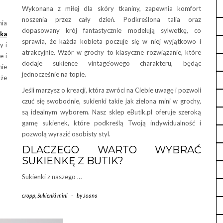
Wykonana z miłej dla skóry tkaniny, zapewnia komfort
noszenia przez cały dzień. Podkreślona talia oraz
ia
dopasowany krój fantastycznie modelują sylwetkę, co
ka
sprawia, że każda kobieta poczuje się w niej wyjątkowo i
y i
atrakcyjnie. Wzór w grochy to klasyczne rozwiązanie, które
e i
dodaje sukience vintage’owego charakteru, będąc
nie
jednocześnie na topie.
że
Jeśli marzysz o kreacji, która zwróci na Ciebie uwagę i pozwoli
czuć się swobodnie, sukienki takie jak zielona mini w grochy,
są idealnym wyborem. Nasz sklep eButik.pl oferuje szeroką
gamę sukienek, które podkreślą Twoją indywidualność i
pozwolą wyrazić osobisty styl.
DLACZEGO WARTO WYBRAĆ
SUKIENKĘ Z BUTIK?
Sukienki z naszego …
cropp
,
Sukienki mini
-
by
Joana