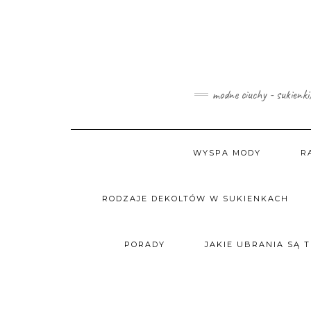
Skip
to
content
modne ciuchy - sukienki
WYSPA MODY
R
RODZAJE DEKOLTÓW W SUKIENKACH
PORADY
JAKIE UBRANIA SĄ 