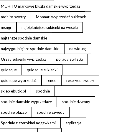
MOHITO markowe bluzki damskie wyprzedaż
mohito swetry
Monnari wyprzedaż sukienek
msngr
najpiękniejsze sukienki na weselu
najtańsze spodnie damskie
najwygodniejsze spodnie damskie
na wiosnę
Orsay sukienki wyprzedaż
porady stylistki
quiosque
quiosque sukienki
quiosque wyprzedaż
renee
reserved swetry
sklep ebutik.pl
spodnie
spodnie damskie wyprzedaże
spodnie dzwony
spodnie plazzo
spodnie szwedy
Spodnie z szerokimi nogawkami
stylizacje