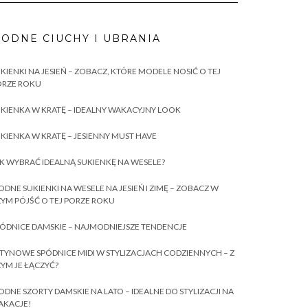
ODNE CIUCHY I UBRANIA
KIENKI NA JESIEŃ – ZOBACZ, KTÓRE MODELE NOSIĆ O TEJ
ORZE ROKU
KIENKA W KRATĘ – IDEALNY WAKACYJNY LOOK
KIENKA W KRATĘ – JESIENNY MUST HAVE
K WYBRAĆ IDEALNĄ SUKIENKĘ NA WESELE?
DNE SUKIENKI NA WESELE NA JESIEŃ I ZIMĘ – ZOBACZ W
YM PÓJŚĆ O TEJ PORZE ROKU
ÓDNICE DAMSKIE – NAJMODNIEJSZE TENDENCJE
TYNOWE SPÓDNICE MIDI W STYLIZACJACH CODZIENNYCH – Z
YM JE ŁĄCZYĆ?
DNE SZORTY DAMSKIE NA LATO – IDEALNE DO STYLIZACJI NA
AKACJE!