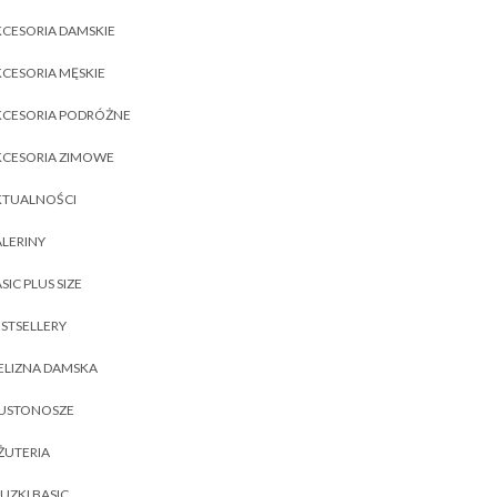
CESORIA DAMSKIE
CESORIA MĘSKIE
KCESORIA PODRÓŻNE
KCESORIA ZIMOWE
KTUALNOŚCI
LERINY
SIC PLUS SIZE
STSELLERY
ELIZNA DAMSKA
IUSTONOSZE
ŻUTERIA
UZKI BASIC