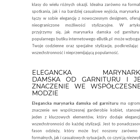
klasy do wielu różnych okazji. Idealna zarówno na forma
spotkania, jak i na bardziej casualowe wyjścia, marynarka
łączy w sobie elegancję z nowoczesnym designem, oferu
nieograniczone możliwości stylizacyjne. W artyku
przyjrzymy się, jak marynarka damska od garnituru
popularnego butiku internetowego eButik.pl może wzboga
Twoje codzienne oraz specjalne stylizacje, podkreślając 
wszechstronność i nieprzemijającą popularność.
ELEGANCKA MARYNARK
DAMSKA OD GARNITURU I JE
ZNACZENIE WE WSPÓŁCZESNE
MODZIE
Elegancka marynarka damska od garnituru
ma ogrom
znaczenie we współczesnej garderobie kobiet, stanow
jeden z kluczowych elementów, który dodaje elegancj
wszechstronności do każdej stylizacji. Jest to ponadczas
fason odzieży, który może być noszony zarówno
formalnych, jak i casualowych sytuacjach, co czyni ją niezwy