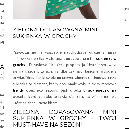
lne
KR
 ta
jąc
GD
le
ZIELONA DOPASOWANA MINI
 z
SUKIENKA W GROCHY
cić
jej
Przygotuj się na wszystkie nadchodzące okazje z naszą
najnowszą perełką –
zielona dopasowana mini
sukienka w
grochy
! Ta stylowa i kobieca propozycja idealnie sprawdzi
A
się na każde przyjęcie, randkę czy spontaniczne wyjście z
J
przyjaciółmi. Dzięki swojemu uniwersalnemu designowi, nasza
J
sukienka to element, który doskonale wpisuje się w modowe
trendy
obecnego sezonu. Jeśli chodzi o
sukieneczki na
ne
wesele
, każdego roku pojawia się coraz to więcej modeli,
iąc
które są absolutnym hitem.
i i
ZIELONA DOPASOWANA MINI
owy
SUKIENKA W GROCHY – TWÓJ
 w
MUST-HAVE NA SEZON!
kle