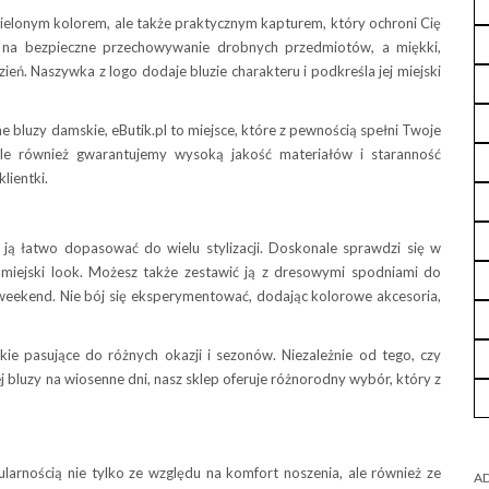
 zielonym kolorem, ale także praktycznym kapturem, który ochroni Cię
 na bezpieczne przechowywanie drobnych przedmiotów, a miękki,
eń. Naszywka z logo dodaje bluzie charakteru i podkreśla jej miejski
e bluzy damskie, eButik.pl to miejsce, które z pewnością spełni Twoje
ale również gwarantujemy wysoką jakość materiałów i staranność
lientki.
a ją łatwo dopasować do wielu stylizacji. Doskonale sprawdzi się w
, miejski look. Możesz także zestawić ją z dresowymi spodniami do
 weekend. Nie bój się eksperymentować, dodając kolorowe akcesoria,
kie pasujące do różnych okazji i sezonów. Niezależnie od tego, czy
ej bluzy na wiosenne dni, nasz sklep oferuje różnorodny wybór, który z
larnością nie tylko ze względu na komfort noszenia, ale również ze
AD