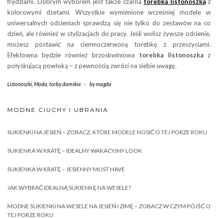
frędzlami. Dobrym wyborem jest także czarna
torebka listonoszka
z
kolorowymi dżetami. Wszystkie wymienione wcześniej modele w
uniwersalnych odcieniach sprawdzą się nie tylko do zestawów na co
dzień, ale również w stylizacjach do pracy. Jeśli wolisz żywsze odcienie,
możesz postawić na ciemnoczerwoną torebkę z przeszyciami.
Efektowna będzie również brzoskwiniowa
torebka listonoszka
z
połyskującą powłoką – z pewnością zwróci na siebie uwagę.
Listonoszki
,
Moda
,
torby damskie
-
by
magda
MODNE CIUCHY I UBRANIA
SUKIENKI NA JESIEŃ – ZOBACZ, KTÓRE MODELE NOSIĆ O TEJ PORZE ROKU
SUKIENKA W KRATĘ – IDEALNY WAKACYJNY LOOK
SUKIENKA W KRATĘ – JESIENNY MUST HAVE
JAK WYBRAĆ IDEALNĄ SUKIENKĘ NA WESELE?
MODNE SUKIENKI NA WESELE NA JESIEŃ I ZIMĘ – ZOBACZ W CZYM PÓJŚĆ O
TEJ PORZE ROKU