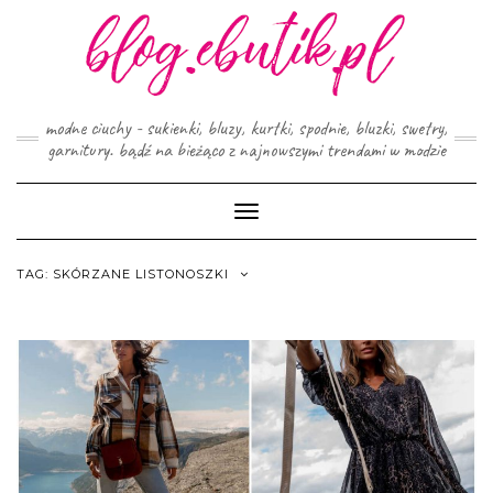
Skip
to
content
modne ciuchy - sukienki, bluzy, kurtki, spodnie, bluzki, swetry,
garnitury. bądź na bieżąco z najnowszymi trendami w modzie
Toggle
Navigation
TAG:
SKÓRZANE LISTONOSZKI