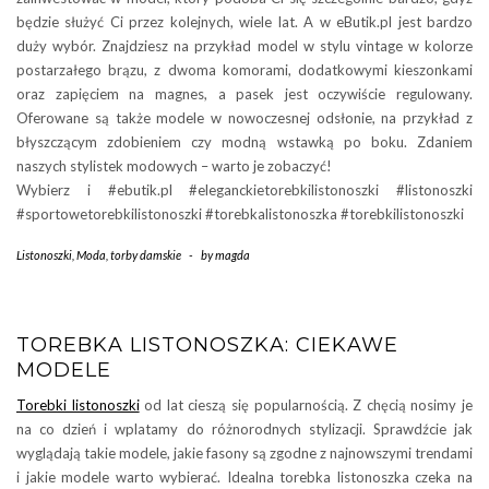
będzie służyć Ci przez kolejnych, wiele lat. A w eButik.pl jest bardzo
duży wybór. Znajdziesz na przykład model w stylu vintage w kolorze
postarzałego brązu, z dwoma komorami, dodatkowymi kieszonkami
oraz zapięciem na magnes, a pasek jest oczywiście regulowany.
Oferowane są także modele w nowoczesnej odsłonie, na przykład z
błyszczącym zdobieniem czy modną wstawką po boku. Zdaniem
naszych stylistek modowych – warto je zobaczyć!
Wybierz i #ebutik.pl #eleganckietorebkilistonoszki #listonoszki
#sportowetorebkilistonoszki #torebkalistonoszka #torebkilistonoszki
Listonoszki
,
Moda
,
torby damskie
-
by
magda
TOREBKA LISTONOSZKA: CIEKAWE
MODELE
Torebki listonoszki
od lat cieszą się popularnością. Z chęcią nosimy je
na co dzień i wplatamy do różnorodnych stylizacji. Sprawdźcie jak
wyglądają takie modele, jakie fasony są zgodne z najnowszymi trendami
i jakie modele warto wybierać. Idealna torebka listonoszka czeka na