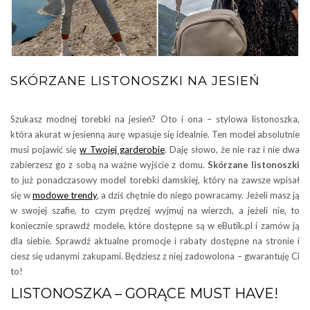
SKÓRZANE LISTONOSZKI NA JESIEŃ
Szukasz modnej torebki na jesień? Oto i ona – stylowa listonoszka,
która akurat w jesienną aurę wpasuje się idealnie. Ten model absolutnie
musi pojawić się
w Twojej garderobie
. Daję słowo, że nie raz i nie dwa
zabierzesz go z sobą na ważne wyjście z domu.
Skórzane listonoszki
to już ponadczasowy model torebki damskiej, który na zawsze wpisał
się w
modowe trendy
, a dziś chętnie do niego powracamy. Jeżeli masz ją
w swojej szafie, to czym prędzej wyjmuj na wierzch, a jeżeli nie, to
koniecznie sprawdź modele, które dostępne są w eButik.pl i zamów ją
dla siebie. Sprawdź aktualne promocje i rabaty dostępne na stronie i
ciesz się udanymi zakupami. Będziesz z niej zadowolona – gwarantuję Ci
to!
LISTONOSZKA – GORĄCE MUST HAVE!