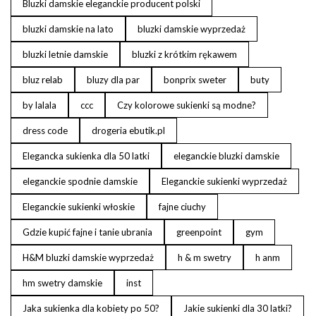
Bluzki damskie eleganckie producent polski
bluzki damskie na lato
bluzki damskie wyprzedaż
bluzki letnie damskie
bluzki z krótkim rękawem
bluz relab
bluzy dla par
bonprix sweter
buty
by lalala
ccc
Czy kolorowe sukienki są modne?
dress code
drogeria ebutik.pl
Elegancka sukienka dla 50 latki
eleganckie bluzki damskie
eleganckie spodnie damskie
Eleganckie sukienki wyprzedaż
Eleganckie sukienki włoskie
fajne ciuchy
Gdzie kupić fajne i tanie ubrania
greenpoint
gym
H&M bluzki damskie wyprzedaż
h & m swetry
h anm
hm swetry damskie
inst
Jaka sukienka dla kobiety po 50?
Jakie sukienki dla 30 latki?