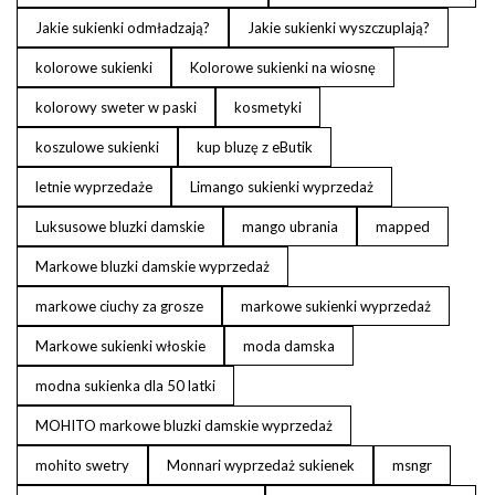
Jakie sukienki odmładzają?
Jakie sukienki wyszczuplają?
kolorowe sukienki
Kolorowe sukienki na wiosnę
kolorowy sweter w paski
kosmetyki
koszulowe sukienki
kup bluzę z eButik
letnie wyprzedaże
Limango sukienki wyprzedaż
Luksusowe bluzki damskie
mango ubrania
mapped
Markowe bluzki damskie wyprzedaż
markowe ciuchy za grosze
markowe sukienki wyprzedaż
Markowe sukienki włoskie
moda damska
modna sukienka dla 50 latki
MOHITO markowe bluzki damskie wyprzedaż
mohito swetry
Monnari wyprzedaż sukienek
msngr