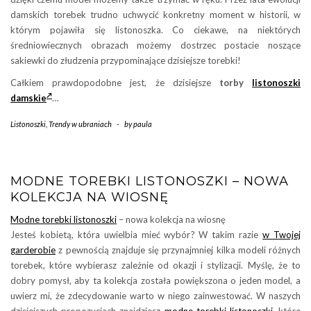
damskich torebek trudno uchwycić konkretny moment w historii, w
którym pojawiła się listonoszka. Co ciekawe, na niektórych
średniowiecznych obrazach możemy dostrzec postacie noszące
sakiewki do złudzenia przypominające dzisiejsze torebki!
Całkiem prawdopodobne jest, że dzisiejsze
torby
listonoszki
damskie
…
Listonoszki
,
Trendy w ubraniach
-
by
paula
MODNE TOREBKI LISTONOSZKI – NOWA
KOLEKCJA NA WIOSNĘ
Modne torebki listonoszki
– nowa kolekcja na wiosnę
Jesteś kobietą, która uwielbia mieć wybór? W takim razie
w Twojej
garderobie
z pewnością znajduje się przynajmniej kilka modeli różnych
torebek, które wybierasz zależnie od okazji i stylizacji. Myślę, że to
dobry pomysł, aby ta kolekcja została powiększona o jeden model, a
uwierz mi, że zdecydowanie warto w niego zainwestować. W naszych