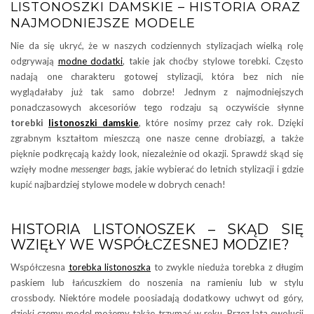
LISTONOSZKI DAMSKIE – HISTORIA ORAZ
NAJMODNIEJSZE MODELE
Nie da się ukryć, że w naszych codziennych stylizacjach wielką rolę
odgrywają
modne dodatki
, takie jak choćby stylowe torebki. Często
nadają one charakteru gotowej stylizacji, która bez nich nie
wyglądałaby już tak samo dobrze! Jednym z najmodniejszych
ponadczasowych akcesoriów tego rodzaju są oczywiście słynne
torebki
listonoszki damskie
, które nosimy przez cały rok. Dzięki
zgrabnym kształtom mieszczą one nasze cenne drobiazgi, a także
pięknie podkręcają każdy look, niezależnie od okazji. Sprawdź skąd się
wzięły modne
messenger bags
, jakie wybierać do letnich stylizacji i gdzie
kupić najbardziej stylowe modele w dobrych cenach!
HISTORIA LISTONOSZEK – SKĄD SIĘ
WZIĘŁY WE WSPÓŁCZESNEJ MODZIE?
Współczesna
torebka listonoszka
to zwykle nieduża torebka z długim
paskiem lub łańcuszkiem do noszenia na ramieniu lub w stylu
crossbody. Niektóre modele poosiadają dodatkowy uchwyt od góry,
dzięki czemu model możemy także trzymać w ręku. Przez lata ewolucji