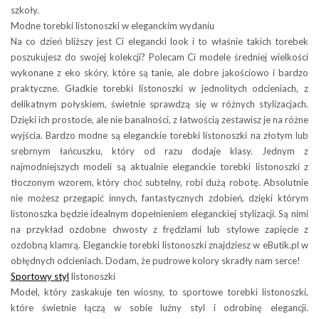
szkoły.
Modne torebki listonoszki w eleganckim wydaniu
Na co dzień bliższy jest Ci elegancki look i to właśnie takich torebek
poszukujesz do swojej kolekcji? Polecam Ci modele średniej wielkości
wykonane z eko skóry, które są tanie, ale dobre jakościowo i bardzo
praktyczne. Gładkie torebki listonoszki w jednolitych odcieniach, z
delikatnym połyskiem, świetnie sprawdzą się w różnych stylizacjach.
Dzięki ich prostocie, ale nie banalności, z łatwością zestawisz je na różne
wyjścia. Bardzo modne są eleganckie torebki listonoszki na złotym lub
srebrnym łańcuszku, który od razu dodaje klasy. Jednym z
najmodniejszych modeli są aktualnie eleganckie torebki listonoszki z
tłoczonym wzorem, który choć subtelny, robi dużą robotę. Absolutnie
nie możesz przegapić innych, fantastycznych zdobień, dzięki którym
listonoszka będzie idealnym dopełnieniem eleganckiej stylizacji. Są nimi
na przykład ozdobne chwosty z frędzlami lub stylowe zapięcie z
ozdobną klamrą. Eleganckie torebki listonoszki znajdziesz w eButik.pl w
obłędnych odcieniach. Dodam, że pudrowe kolory skradły nam serce!
Sportowy styl
listonoszki
Model, który zaskakuje ten wiosny, to sportowe torebki listonoszki,
które świetnie łączą w sobie luźny styl i odrobinę elegancji.