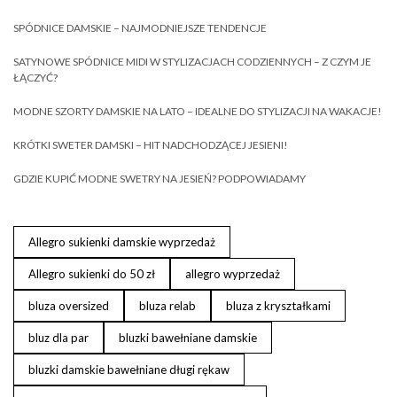
SPÓDNICE DAMSKIE – NAJMODNIEJSZE TENDENCJE
SATYNOWE SPÓDNICE MIDI W STYLIZACJACH CODZIENNYCH – Z CZYM JE
ŁĄCZYĆ?
MODNE SZORTY DAMSKIE NA LATO – IDEALNE DO STYLIZACJI NA WAKACJE!
KRÓTKI SWETER DAMSKI – HIT NADCHODZĄCEJ JESIENI!
GDZIE KUPIĆ MODNE SWETRY NA JESIEŃ? PODPOWIADAMY
Allegro sukienki damskie wyprzedaż
Allegro sukienki do 50 zł
allegro wyprzedaż
bluza oversized
bluza relab
bluza z kryształkami
bluz dla par
bluzki bawełniane damskie
bluzki damskie bawełniane długi rękaw