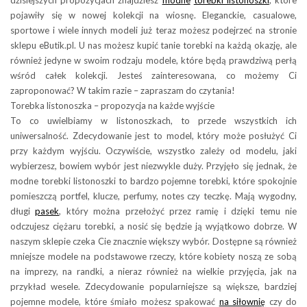
dzisiejszych propozycjach znajdziesz
modne
torebki listonoszki
, które
pojawiły się w nowej kolekcji na wiosnę. Eleganckie, casualowe,
sportowe i wiele innych modeli już teraz możesz podejrzeć na stronie
sklepu eButik.pl. U nas możesz kupić tanie torebki na każdą okazję, ale
również jedyne w swoim rodzaju modele, które będą prawdziwą perłą
wśród całek kolekcji. Jesteś zainteresowana, co możemy Ci
zaproponować? W takim razie – zapraszam do czytania!
Torebka listonoszka – propozycja na każde wyjście
To co uwielbiamy w listonoszkach, to przede wszystkich ich
uniwersalność. Zdecydowanie jest to model, który może posłużyć Ci
przy każdym wyjściu. Oczywiście, wszystko zależy od modelu, jaki
wybierzesz, bowiem wybór jest niezwykle duży. Przyjęło się jednak, że
modne torebki listonoszki to bardzo pojemne torebki, które spokojnie
pomieszczą portfel, klucze, perfumy, notes czy teczkę. Mają wygodny,
długi
pasek
, który można przełożyć przez ramię i dzięki temu nie
odczujesz ciężaru torebki, a nosić się będzie ją wyjątkowo dobrze. W
naszym sklepie czeka Cie znacznie większy wybór. Dostępne są również
mniejsze modele na podstawowe rzeczy, które kobiety noszą ze sobą
na imprezy, na randki, a nieraz również na wielkie przyjęcia, jak na
przykład wesele. Zdecydowanie popularniejsze są większe, bardziej
pojemne modele, które śmiało możesz spakować
na siłownię
czy do