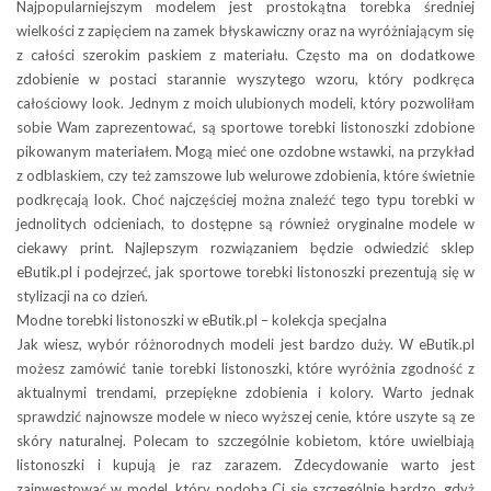
Najpopularniejszym modelem jest prostokątna torebka średniej
wielkości z zapięciem na zamek błyskawiczny oraz na wyróżniającym się
z całości szerokim paskiem z materiału. Często ma on dodatkowe
zdobienie w postaci starannie wyszytego wzoru, który podkręca
całościowy look. Jednym z moich ulubionych modeli, który pozwoliłam
sobie Wam zaprezentować, są sportowe torebki listonoszki zdobione
pikowanym materiałem. Mogą mieć one ozdobne wstawki, na przykład
z odblaskiem, czy też zamszowe lub welurowe zdobienia, które świetnie
podkręcają look. Choć najczęściej można znaleźć tego typu torebki w
jednolitych odcieniach, to dostępne są również oryginalne modele w
ciekawy print. Najlepszym rozwiązaniem będzie odwiedzić sklep
eButik.pl i podejrzeć, jak sportowe torebki listonoszki prezentują się w
stylizacji na co dzień.
Modne torebki listonoszki w eButik.pl – kolekcja specjalna
Jak wiesz, wybór różnorodnych modeli jest bardzo duży. W eButik.pl
możesz zamówić tanie torebki listonoszki, które wyróżnia zgodność z
aktualnymi trendami, przepiękne zdobienia i kolory. Warto jednak
sprawdzić najnowsze modele w nieco wyższej cenie, które uszyte są ze
skóry naturalnej. Polecam to szczególnie kobietom, które uwielbiają
listonoszki i kupują je raz zarazem. Zdecydowanie warto jest
zainwestować w model, który podoba Ci się szczególnie bardzo, gdyż