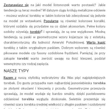
Zastanawiasz się
na jaki model listonoszek warto postawić? Jakie
tendencje są teraz modne? W dalszym ciągu królują metaliczne odcienie
– możesz wybrać torebkę w takim kolorze lub zdecydować się jedynie
na model ze wstawkami.
Popularne
są również kolorowe koraliki,
którymi ozdabia się przydatne na co dzień akcesorium. Pełne koloru
ozdoby ożywiają
torebki
i sprawiają, że są one wyjątkowe. Modną
tendencją są paski w geometryczne wzory kojarzące się z estetyką
charakterystyczną dla ludności Ameryki Południowej.
Warto kupić
torebkę z takim oryginalnym paskiem. Dobrym wyborem są również
pikowane modele czy fasony ozdobione frędzlami. Pamiętaj, że przy
zakupie
torebki
warto zwrócić uwagę na ilość kieszeni, podział
wewnętrzny czy rodzaj zapięcia.
NASZE TYPY
Razem z
naszą stylistką wybrałyśmy dla Was pięć najpiękniejszych
torebek. Do gustu przypadła nam najbardziej jasnoniebieska
torebka
ze złotymi okuciami i kieszenią z przodu. Geometryczne przeszycia
sprawiają, że model wydaje się bardzo smukły, dzięki pastelowemu
odcieniowi
torebka
wygląda doskonale. Świetnie prezentuje się
również szara torebka średniej wielkości z długim paskiem i ozdobnymi