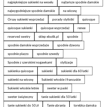
najpiękniejsze sukienki na weselu
najtańsze spodnie damskie
najwygodniejsze spodnie damskie
na wiosnę
Orsay sukienki wyprzedaż
porady stylistki
quiosque
quiosque sukienki
quiosque wyprzedaż
renee
reserved swetry
sklep ebutik.pl
spodnie
spodnie damskie wyprzedaże
spodnie dzwony
spodnie plazzo
spodnie szwedy
Spodnie z szerokimi nogawkami
stylizacje
sukienka quiosque
sukienki
sukienki dla 60 latki
sukienki na wiosnę
Sukienki włoskie i francuskie
Sukienki włoskie letnie
sweter w paski
sweter świąteczny
tanie sukienki dla 50 latki
tanie sukienki do 50 zł
Tanie ubrania
torebka damska