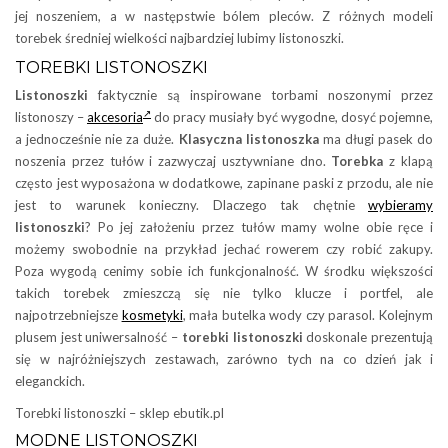
jej noszeniem, a w następstwie bólem pleców. Z różnych modeli
torebek średniej wielkości najbardziej lubimy listonoszki.
TOREBKI LISTONOSZKI
Listonoszki
faktycznie są inspirowane torbami noszonymi przez
listonoszy –
akcesoria
do pracy musiały być wygodne, dosyć pojemne,
a jednocześnie nie za duże.
Klasyczna listonoszka
ma długi pasek do
noszenia przez tułów i zazwyczaj usztywniane dno.
Torebka
z klapą
często jest wyposażona w dodatkowe, zapinane paski z przodu, ale nie
jest to warunek konieczny. Dlaczego tak chętnie
wybieramy
listonoszki
? Po jej założeniu przez tułów mamy wolne obie ręce i
możemy swobodnie na przykład jechać rowerem czy robić zakupy.
Poza wygodą cenimy sobie ich funkcjonalność. W środku większości
takich torebek zmieszczą się nie tylko klucze i portfel, ale
najpotrzebniejsze
kosmetyki
, mała butelka wody czy parasol. Kolejnym
plusem jest uniwersalność –
torebki listonoszki
doskonale prezentują
się w najróżniejszych zestawach, zarówno tych na co dzień jak i
eleganckich.
Torebki listonoszki – sklep ebutik.pl
MODNE LISTONOSZKI