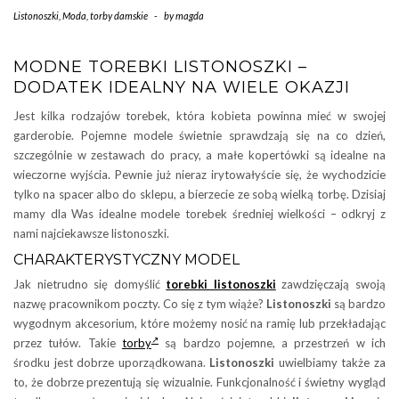
Listonoszki
,
Moda
,
torby damskie
-
by
magda
MODNE TOREBKI LISTONOSZKI –
DODATEK IDEALNY NA WIELE OKAZJI
Jest kilka rodzajów torebek, która kobieta powinna mieć w swojej
garderobie. Pojemne modele świetnie sprawdzają się na co dzień,
szczególnie w zestawach do pracy, a małe kopertówki są idealne na
wieczorne wyjścia. Pewnie już nieraz irytowałyście się, że wychodzicie
tylko na spacer albo do sklepu, a bierzecie ze sobą wielką torbę. Dzisiaj
mamy dla Was idealne modele torebek średniej wielkości – odkryj z
nami najciekawsze listonoszki.
CHARAKTERYSTYCZNY MODEL
Jak nietrudno się domyślić
torebki listonoszki
zawdzięczają swoją
nazwę pracownikom poczty. Co się z tym wiąże?
Listonoszki
są bardzo
wygodnym akcesorium, które możemy nosić na ramię lub przekładając
przez tułów. Takie
torby
są bardzo pojemne, a przestrzeń w ich
środku jest dobrze uporządkowana.
Listonoszki
uwielbiamy także za
to, że dobrze prezentują się wizualnie. Funkcjonalność i świetny wygląd