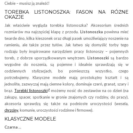
Ciebie – musisz ją znaleźć!
TOREBKA LISTONOSZKA: FASON NA RÓŻNE
OKAZJE
Jak właściwie wygląda torebka listonoszka? Akcesorium średnich
rozmiarów ma najczęściej klapę z przodu.
Listonoszka
powinna mieć
twarde dno, kilka kieszonek oraz długi pasek umożliwiający noszenie na
ramieniu, ale także przez tułów. Jak łatwo się domyślić torby tego
rodzaju były inspirowane narzędziem pracy listonoszy – pojemnych
toreb, z dobrze uporządkowanym wnętrzem.
Listonoszki
są bardzo
wygodne do noszenia, są pojemne i idealnie sprawdzają się w
codziennych stylizacjach, bo pomieszczą wszystko, czego
potrzebujemy. Klasyczne modele mają prostokątny kształt i są
jednolite, zazwyczaj mają ciemne kolory, dominuje czerń, granat, szary i
brąz.
Torebki listonoszki
możemy nosić do zestawów na co dzień (na
zakupy, spacer, spotkanie w gronie znajomych czy rodziny, do pracy),
akcesoria sprawdzą się także na podniosłe uroczystości (wesela,
chrzciny
, komunie, uroczystości rodzinne i firmowe).
KLASYCZNE MODELE
Czarna
…