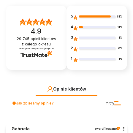
5
88%
4
11%
4.9
3
1%
29 745
opinii klientów
z całego okresu
2
0%
zebranych i zweryfikowanych przez
1
1%
Opinie klientów
Jak zbieramy opinie?
filtry
Gabriela
zweryfikowano