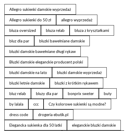
Allegro sukienki damskie wyprzedaż
Allegro sukienki do 50 zł
allegro wyprzedaż
bluza oversized
bluza relab
bluza z kryształkami
bluz dla par
bluzki bawełniane damskie
bluzki damskie bawełniane długi rękaw
Bluzki damskie eleganckie producent polski
bluzki damskie na lato
bluzki damskie wyprzedaż
bluzki letnie damskie
bluzki z krótkim rękawem
bluz relab
bluzy dla par
bonprix sweter
buty
by lalala
ccc
Czy kolorowe sukienki są modne?
dress code
drogeria ebutik.pl
Elegancka sukienka dla 50 latki
eleganckie bluzki damskie