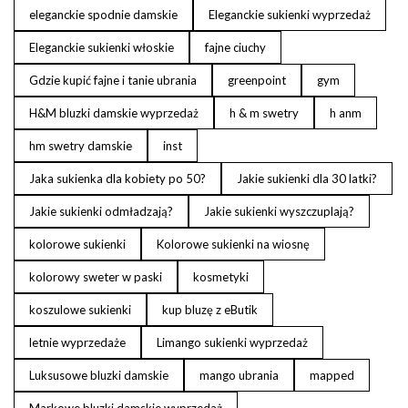
eleganckie spodnie damskie
Eleganckie sukienki wyprzedaż
Eleganckie sukienki włoskie
fajne ciuchy
Gdzie kupić fajne i tanie ubrania
greenpoint
gym
H&M bluzki damskie wyprzedaż
h & m swetry
h anm
hm swetry damskie
inst
Jaka sukienka dla kobiety po 50?
Jakie sukienki dla 30 latki?
Jakie sukienki odmładzają?
Jakie sukienki wyszczuplają?
kolorowe sukienki
Kolorowe sukienki na wiosnę
kolorowy sweter w paski
kosmetyki
koszulowe sukienki
kup bluzę z eButik
letnie wyprzedaże
Limango sukienki wyprzedaż
Luksusowe bluzki damskie
mango ubrania
mapped