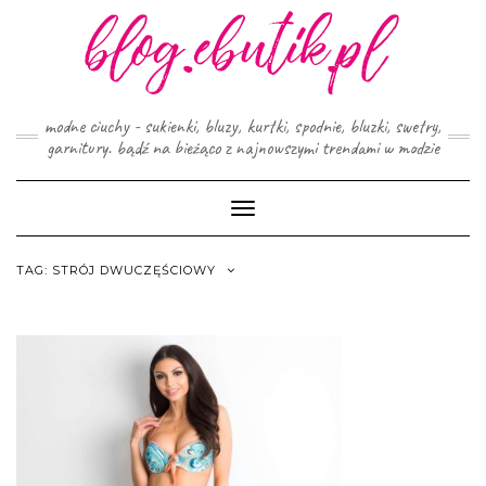
Skip
to
content
modne ciuchy - sukienki, bluzy, kurtki, spodnie, bluzki, swetry,
garnitury. bądź na bieżąco z najnowszymi trendami w modzie
Toggle
Navigation
TAG:
STRÓJ DWUCZĘŚCIOWY