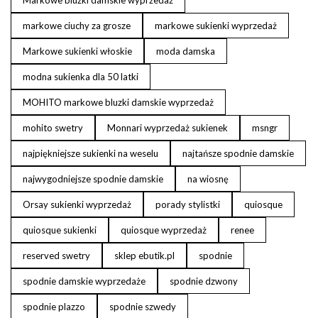
Markowe bluzki damskie wyprzedaż
markowe ciuchy za grosze
markowe sukienki wyprzedaż
Markowe sukienki włoskie
moda damska
modna sukienka dla 50 latki
MOHITO markowe bluzki damskie wyprzedaż
mohito swetry
Monnari wyprzedaż sukienek
msngr
najpiękniejsze sukienki na weselu
najtańsze spodnie damskie
najwygodniejsze spodnie damskie
na wiosnę
Orsay sukienki wyprzedaż
porady stylistki
quiosque
quiosque sukienki
quiosque wyprzedaż
renee
reserved swetry
sklep ebutik.pl
spodnie
spodnie damskie wyprzedaże
spodnie dzwony
spodnie plazzo
spodnie szwedy