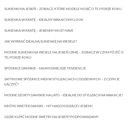
SUKIENKI NA JESIEŃ – ZOBACZ, KTÓRE MODELE NOSIĆ O TEJ PORZE ROKU
SUKIENKA W KRATĘ – IDEALNY WAKACYJNY LOOK
SUKIENKA W KRATĘ – JESIENNY MUST HAVE
JAK WYBRAĆ IDEALNĄ SUKIENKĘ NA WESELE?
MODNE SUKIENKI NA WESELE NA JESIEŃ I ZIMĘ – ZOBACZ W CZYM PÓJŚĆ O
TEJ PORZE ROKU
SPÓDNICE DAMSKIE – NAJMODNIEJSZE TENDENCJE
SATYNOWE SPÓDNICE MIDI W STYLIZACJACH CODZIENNYCH – Z CZYM JE
ŁĄCZYĆ?
MODNE SZORTY DAMSKIE NA LATO – IDEALNE DO STYLIZACJI NA WAKACJE!
KRÓTKI SWETER DAMSKI – HIT NADCHODZĄCEJ JESIENI!
GDZIE KUPIĆ MODNE SWETRY NA JESIEŃ? PODPOWIADAMY