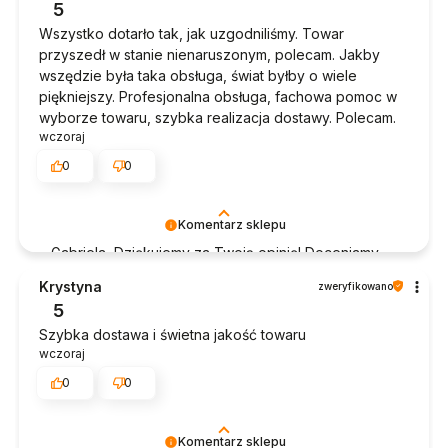
5
Wszystko dotarło tak, jak uzgodniliśmy. Towar
przyszedł w stanie nienaruszonym, polecam. Jakby
wszędzie była taka obsługa, świat byłby o wiele
piękniejszy. Profesjonalna obsługa, fachowa pomoc w
wyborze towaru, szybka realizacja dostawy. Polecam.
wczoraj
0
0
Komentarz sklepu
Gabriela, Dziękujemy za Twoją opinię! Doceniamy
czas poświęcony na podzielenie się z nami Twoim
Krystyna
zweryfikowano
doświadczeniem. Jesteśmy szczęśliwi, że mamy
5
takich klientów. Z pozdrowieniami, obsługa sklepu.
Szybka dostawa i świetna jakość towaru
wczoraj
0
0
Komentarz sklepu