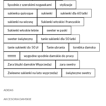
Spodnie z szerokimi nogawkami
stylizacje
sukienka quiosque
sukienki
sukienki dla 60 latki
sukienki na wiosnę
Sukienki włoskie i francuskie
Sukienki włoskie letnie
sweter w paski
sweter świąteczny
tanie sukienki dla 50 latki
tanie sukienki do 50 zł
Tanie ubrania
torebka damska
ttttttt
wygodne spodnie damskie do pracy
Zara bluzki damskie Wyprzedaż
zara swetry
Zwiewne sukienki na lato wyprzedaż
świąteczne swetry
ADIDAS
AKCESORIA DAMSKIE