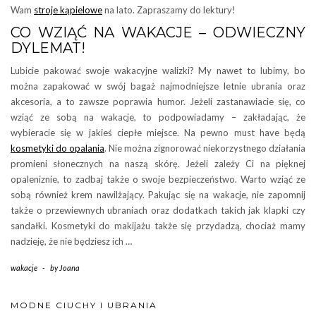
Wam
stroje kąpielowe
na lato. Zapraszamy do lektury!
CO WZIĄĆ NA WAKACJE – ODWIECZNY
DYLEMAT!
Lubicie pakować swoje wakacyjne walizki? My nawet to lubimy, bo
można zapakować w swój bagaż najmodniejsze letnie ubrania oraz
akcesoria, a to zawsze poprawia humor. Jeżeli zastanawiacie się, co
wziąć ze sobą na wakacje, to podpowiadamy – zakładając, że
wybieracie się w jakieś ciepłe miejsce. Na pewno must have będą
kosmetyki do opalania
. Nie można zignorować niekorzystnego działania
promieni słonecznych na naszą skórę. Jeżeli zależy Ci na pięknej
opaleniznie, to zadbaj także o swoje bezpieczeństwo. Warto wziąć ze
sobą również krem nawilżający. Pakując się na wakacje, nie zapomnij
także o przewiewnych ubraniach oraz dodatkach takich jak klapki czy
sandałki. Kosmetyki do makijażu także się przydadzą, chociaż mamy
nadzieję, że nie będziesz ich …
wakacje
-
by
Joana
MODNE CIUCHY I UBRANIA