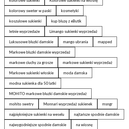
kolorowe sukienki
Kolorowe sukienki na wiosnę
kolorowy sweter w paski
kosmetyki
koszulowe sukienki
kup bluzę z eButik
letnie wyprzedaże
Limango sukienki wyprzedaż
Luksusowe bluzki damskie
mango ubrania
mapped
Markowe bluzki damskie wyprzedaż
markowe ciuchy za grosze
markowe sukienki wyprzedaż
Markowe sukienki włoskie
moda damska
modna sukienka dla 50 latki
MOHITO markowe bluzki damskie wyprzedaż
mohito swetry
Monnari wyprzedaż sukienek
msngr
najpiękniejsze sukienki na weselu
najtańsze spodnie damskie
najwygodniejsze spodnie damskie
na wiosnę