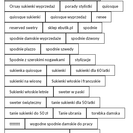
Orsay sukienki wyprzedaż
porady stylistki
quiosque
quiosque sukienki
quiosque wyprzedaż
renee
reserved swetry
sklep ebutik.pl
spodnie
spodnie damskie wyprzedaże
spodnie dzwony
spodnie plazzo
spodnie szwedy
Spodnie z szerokimi nogawkami
stylizacje
sukienka quiosque
sukienki
sukienki dla 60 latki
sukienki na wiosnę
Sukienki włoskie i francuskie
Sukienki włoskie letnie
sweter w paski
sweter świąteczny
tanie sukienki dla 50 latki
tanie sukienki do 50 zł
Tanie ubrania
torebka damska
ttttttt
wygodne spodnie damskie do pracy