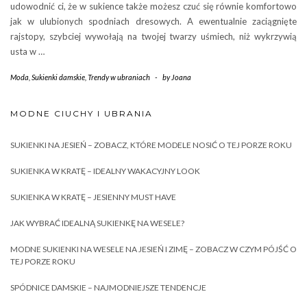
udowodnić ci, że w sukience także możesz czuć się równie komfortowo
jak w ulubionych spodniach dresowych. A ewentualnie zaciągnięte
rajstopy, szybciej wywołają na twojej twarzy uśmiech, niż wykrzywią
usta w …
Moda
,
Sukienki damskie
,
Trendy w ubraniach
-
by
Joana
MODNE CIUCHY I UBRANIA
SUKIENKI NA JESIEŃ – ZOBACZ, KTÓRE MODELE NOSIĆ O TEJ PORZE ROKU
SUKIENKA W KRATĘ – IDEALNY WAKACYJNY LOOK
SUKIENKA W KRATĘ – JESIENNY MUST HAVE
JAK WYBRAĆ IDEALNĄ SUKIENKĘ NA WESELE?
MODNE SUKIENKI NA WESELE NA JESIEŃ I ZIMĘ – ZOBACZ W CZYM PÓJŚĆ O
TEJ PORZE ROKU
SPÓDNICE DAMSKIE – NAJMODNIEJSZE TENDENCJE