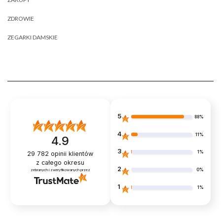
ZDROWIE
ZEGARKI DAMSKIE
5
88%
4
11%
4.9
3
1%
29 782
opinii klientów
z całego okresu
2
0%
zebranych i zweryfikowanych przez
1
1%