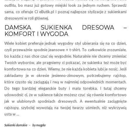
outfitu, bo masz już gotowy miejski look za jednym ruchem. Sprawdź
sama, co oferuje Ci eButik.pl i poznaj najlepsze stylizacje z sukienkami
dresowymi w roli głównej.
DAMSKA SUKIENKA DRESOWA –
KOMFORT I WYGODA
Wiele kobiet preferuje jednak wygodny styl ubierania się na co dzień,
czyli przeważnie spodnie jeansowe + t-shirt. To całkowicie zrozumiałe,
bo każda z nas chce czuć się wygodnie. Naturalnie nie chcemy zmieniać
Twoich wyborów, ale pragniemy ci pokazać, że sukienka też może być
komfortowa na co dzień. Wiemy, że nie każda kobieta lubi je nosić. Jeśli
zakładamy je w okresie jesienno-zimowym, potrzebujemy rajstop,
które często się zaciągają i rwą w najmniej odpowiednich momentach.
Do tego bardziej eleganckie buty i mała torebka. I tutaj chcemy
udowodnić ci, że w sukience także możesz czuć się równie komfortowo
jak w ulubionych spodniach dresowych. A ewentualnie zaciągnięte
rajstopy, szybciej wywołają na twojej twarzy uśmiech, niż wykrzywią
usta w …
Sukienki damskie
-
by
magda