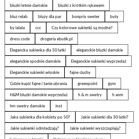
bluzki letnie damskie
bluzki z krótkim rękawem
bluz relab
bluzy dla par
bonprix sweter
buty
by lalala
ccc
Czy kolorowe sukienki są modne?
dress code
drogeria ebutik.pl
Elegancka sukienka dla 50 latki
eleganckie bluzki damskie
eleganckie spodnie damskie
Eleganckie sukienki wyprzedaż
Eleganckie sukienki włoskie
fajne ciuchy
Gdzie kupić fajne i tanie ubrania
greenpoint
gym
H&M bluzki damskie wyprzedaż
h & m swetry
h anm
hm swetry damskie
inst
Jaka sukienka dla kobiety po 50?
Jakie sukienki dla 30 latki?
Jakie sukienki odmładzają?
Jakie sukienki wyszczuplają?