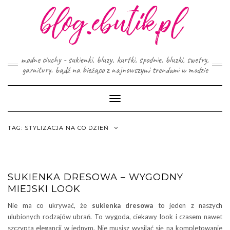
Skip
to
content
modne ciuchy - sukienki, bluzy, kurtki, spodnie, bluzki, swetry,
garnitury. bądź na bieżąco z najnowszymi trendami w modzie
Toggle
Navigation
TAG:
STYLIZACJA NA CO DZIEŃ
SUKIENKA DRESOWA – WYGODNY
MIEJSKI LOOK
Nie ma co ukrywać, że
sukienka dresowa
to jeden z naszych
ulubionych rodzajów ubrań. To wygoda, ciekawy look i czasem nawet
szczypta elegancji w jednym. Nie musisz wysilać się na kompletowanie