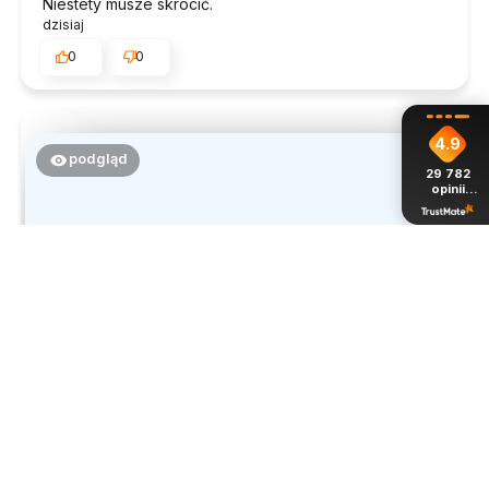
Niestety musze skrócić.
dzisiaj
0
0
4.9
podgląd
29 782
opinii
z całego
okresu
Krystyna
zweryfikowano
4
Bardzo ładny i dobry jakościowo
dzisiaj