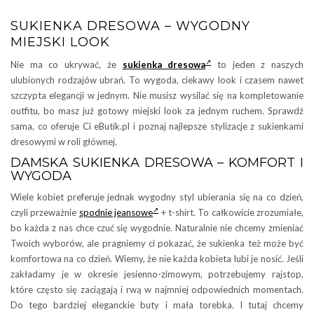
SUKIENKA DRESOWA – WYGODNY
MIEJSKI LOOK
Nie ma co ukrywać, że
sukienka dresowa
to jeden z naszych
ulubionych rodzajów ubrań. To wygoda, ciekawy look i czasem nawet
szczypta elegancji w jednym. Nie musisz wysilać się na kompletowanie
outfitu, bo masz już gotowy miejski look za jednym ruchem. Sprawdź
sama, co oferuje Ci eButik.pl i poznaj najlepsze stylizacje z sukienkami
dresowymi w roli głównej.
DAMSKA SUKIENKA DRESOWA – KOMFORT I
WYGODA
Wiele kobiet preferuje jednak wygodny styl ubierania się na co dzień,
czyli przeważnie
spodnie jeansowe
+ t-shirt. To całkowicie zrozumiałe,
bo każda z nas chce czuć się wygodnie. Naturalnie nie chcemy zmieniać
Twoich wyborów, ale pragniemy ci pokazać, że sukienka też może być
komfortowa na co dzień. Wiemy, że nie każda kobieta lubi je nosić. Jeśli
zakładamy je w okresie jesienno-zimowym, potrzebujemy rajstop,
które często się zaciągają i rwą w najmniej odpowiednich momentach.
Do tego bardziej eleganckie buty i mała torebka. I tutaj chcemy