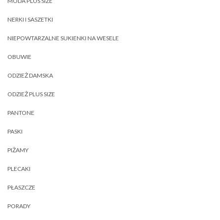
MODA PLUS SIZE
NERKI I SASZETKI
NIEPOWTARZALNE SUKIENKI NA WESELE
OBUWIE
ODZIEŻ DAMSKA
ODZIEŻ PLUS SIZE
PANTONE
PASKI
PIŻAMY
PLECAKI
PŁASZCZE
PORADY