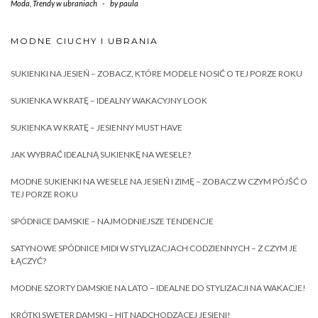
Moda
,
Trendy w ubraniach
-
by
paula
MODNE CIUCHY I UBRANIA
SUKIENKI NA JESIEŃ – ZOBACZ, KTÓRE MODELE NOSIĆ O TEJ PORZE ROKU
SUKIENKA W KRATĘ – IDEALNY WAKACYJNY LOOK
SUKIENKA W KRATĘ – JESIENNY MUST HAVE
JAK WYBRAĆ IDEALNĄ SUKIENKĘ NA WESELE?
MODNE SUKIENKI NA WESELE NA JESIEŃ I ZIMĘ – ZOBACZ W CZYM PÓJŚĆ O
TEJ PORZE ROKU
SPÓDNICE DAMSKIE – NAJMODNIEJSZE TENDENCJE
SATYNOWE SPÓDNICE MIDI W STYLIZACJACH CODZIENNYCH – Z CZYM JE
ŁĄCZYĆ?
MODNE SZORTY DAMSKIE NA LATO – IDEALNE DO STYLIZACJI NA WAKACJE!
KRÓTKI SWETER DAMSKI – HIT NADCHODZĄCEJ JESIENI!