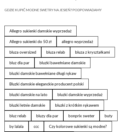
GDZIE KUPIĆ MODNE SWETRY NA JESIEŃ? PODPOWIADAMY
Allegro sukienki damskie wyprzedaż
Allegro sukienki do 50 zł
allegro wyprzedaż
bluza oversized
bluza relab
bluza z kryształkami
bluz dla par
bluzki bawełniane damskie
bluzki damskie bawełniane długi rękaw
Bluzki damskie eleganckie producent polski
bluzki damskie na lato
bluzki damskie wyprzedaż
bluzki letnie damskie
bluzki z krótkim rękawem
bluz relab
bluzy dla par
bonprix sweter
buty
by lalala
ccc
Czy kolorowe sukienki są modne?