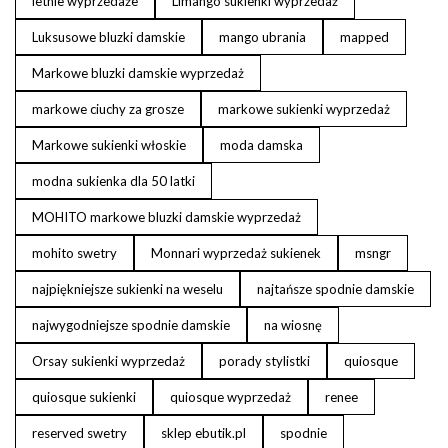
letnie wyprzedaże
Limango sukienki wyprzedaż
Luksusowe bluzki damskie
mango ubrania
mapped
Markowe bluzki damskie wyprzedaż
markowe ciuchy za grosze
markowe sukienki wyprzedaż
Markowe sukienki włoskie
moda damska
modna sukienka dla 50 latki
MOHITO markowe bluzki damskie wyprzedaż
mohito swetry
Monnari wyprzedaż sukienek
msngr
najpiękniejsze sukienki na weselu
najtańsze spodnie damskie
najwygodniejsze spodnie damskie
na wiosnę
Orsay sukienki wyprzedaż
porady stylistki
quiosque
quiosque sukienki
quiosque wyprzedaż
renee
reserved swetry
sklep ebutik.pl
spodnie