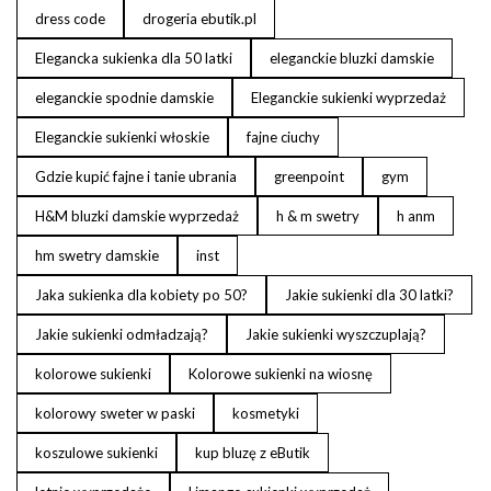
dress code
drogeria ebutik.pl
Elegancka sukienka dla 50 latki
eleganckie bluzki damskie
eleganckie spodnie damskie
Eleganckie sukienki wyprzedaż
Eleganckie sukienki włoskie
fajne ciuchy
Gdzie kupić fajne i tanie ubrania
greenpoint
gym
H&M bluzki damskie wyprzedaż
h & m swetry
h anm
hm swetry damskie
inst
Jaka sukienka dla kobiety po 50?
Jakie sukienki dla 30 latki?
Jakie sukienki odmładzają?
Jakie sukienki wyszczuplają?
kolorowe sukienki
Kolorowe sukienki na wiosnę
kolorowy sweter w paski
kosmetyki
koszulowe sukienki
kup bluzę z eButik