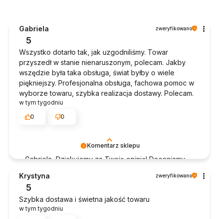
Gabriela
zweryfikowano
5
Wszystko dotarło tak, jak uzgodniliśmy. Towar
przyszedł w stanie nienaruszonym, polecam. Jakby
wszędzie była taka obsługa, świat byłby o wiele
piękniejszy. Profesjonalna obsługa, fachowa pomoc w
wyborze towaru, szybka realizacja dostawy. Polecam.
w tym tygodniu
0
0
Komentarz sklepu
Gabriela, Dziękujemy za Twoją opinię! Doceniamy
czas poświęcony na podzielenie się z nami Twoim
Krystyna
zweryfikowano
doświadczeniem. Jesteśmy szczęśliwi, że mamy
5
takich klientów. Z pozdrowieniami, obsługa sklepu.
Szybka dostawa i świetna jakość towaru
w tym tygodniu