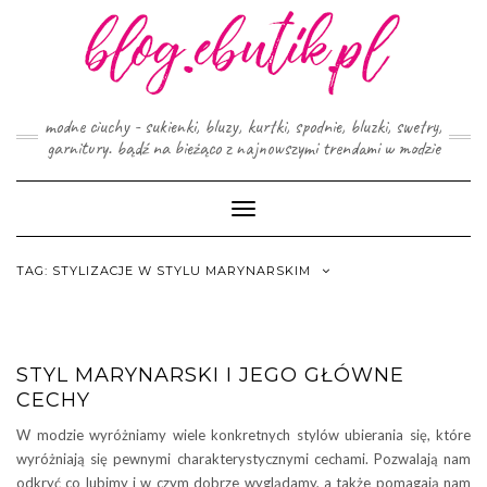
Skip
to
content
modne ciuchy - sukienki, bluzy, kurtki, spodnie, bluzki, swetry,
garnitury. bądź na bieżąco z najnowszymi trendami w modzie
Toggle
Navigation
TAG:
STYLIZACJE W STYLU MARYNARSKIM
STYL MARYNARSKI I JEGO GŁÓWNE
CECHY
W modzie wyróżniamy wiele konkretnych stylów ubierania się, które
wyróżniają się pewnymi charakterystycznymi cechami. Pozwalają nam
odkryć co lubimy i w czym dobrze wyglądamy, a także pomagają nam