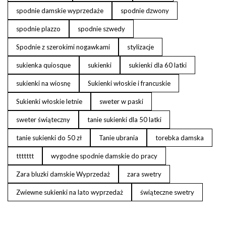
spodnie damskie wyprzedaże
spodnie dzwony
spodnie plazzo
spodnie szwedy
Spodnie z szerokimi nogawkami
stylizacje
sukienka quiosque
sukienki
sukienki dla 60 latki
sukienki na wiosnę
Sukienki włoskie i francuskie
Sukienki włoskie letnie
sweter w paski
sweter świąteczny
tanie sukienki dla 50 latki
tanie sukienki do 50 zł
Tanie ubrania
torebka damska
ttttttt
wygodne spodnie damskie do pracy
Zara bluzki damskie Wyprzedaż
zara swetry
Zwiewne sukienki na lato wyprzedaż
świąteczne swetry