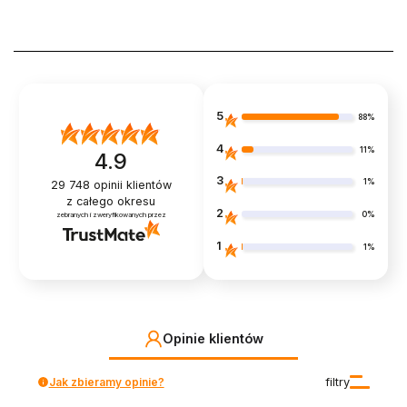
5
88%
4
11%
4.9
3
1%
29 748
opinii klientów
z całego okresu
2
0%
zebranych i zweryfikowanych przez
1
1%
Opinie klientów
Jak zbieramy opinie?
filtry